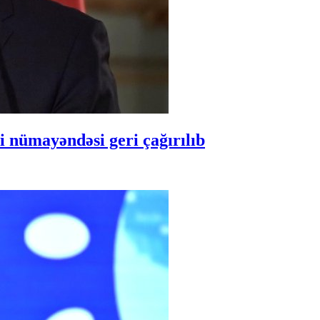
 nümayəndəsi geri çağırılıb