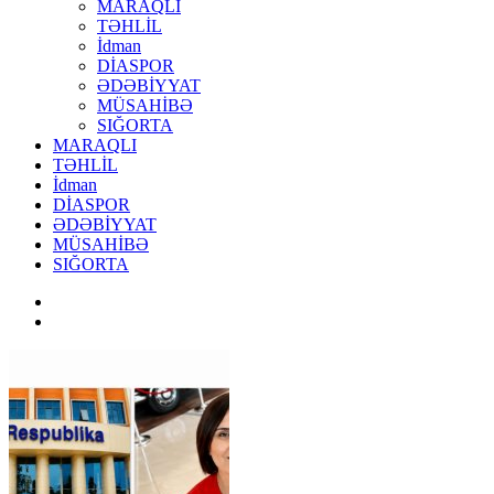
MARAQLI
TƏHLİL
İdman
DİASPOR
ƏDƏBİYYAT
MÜSAHİBƏ
SIĞORTA
MARAQLI
TƏHLİL
İdman
DİASPOR
ƏDƏBİYYAT
MÜSAHİBƏ
SIĞORTA