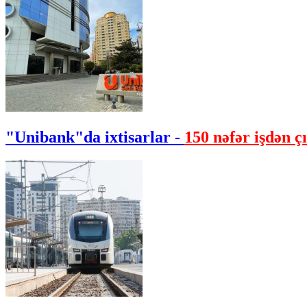
"Unibank"da ixtisarlar -
150 nəfər işdən çı