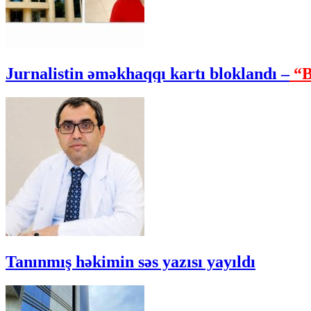
Jurnalistin əməkhaqqı kartı bloklandı –
“B
Tanınmış həkimin səs yazısı yayıldı