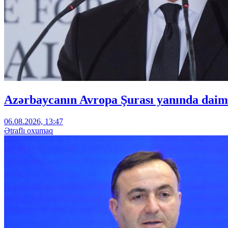
Azərbaycanın Avropa Şurası yanında daimi
06.08.2026, 13:47
Ətraflı oxumaq