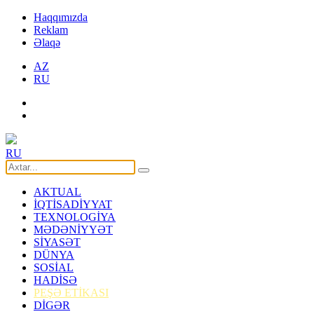
Haqqımızda
Reklam
Əlaqə
AZ
RU
RU
AKTUAL
İQTİSADİYYAT
TEXNOLOGİYA
MƏDƏNİYYƏT
SİYASƏT
DÜNYA
SOSİAL
HADİSƏ
PEŞƏ ETİKASI
DİGƏR