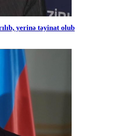
ıb, yerinə təyinat olub