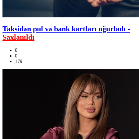
Taksidən pul və bank kartları oğurladı -
Saxlanıldı
0
0
179