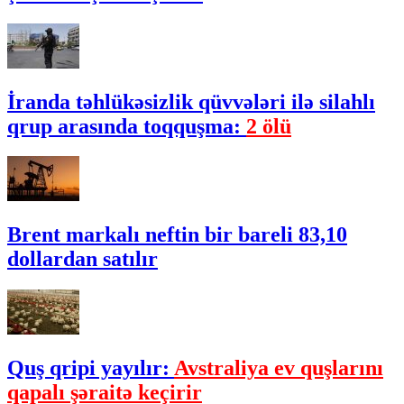
İranda təhlükəsizlik qüvvələri ilə silahlı
qrup arasında toqquşma:
2 ölü
Brent markalı neftin bir bareli 83,10
dollardan satılır
Quş qripi yayılır:
Avstraliya ev quşlarını
qapalı şəraitə keçirir