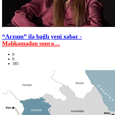
“Arzum” ilə bağlı yeni xəbər -
Məhkəmədən sonra…
0
0
185