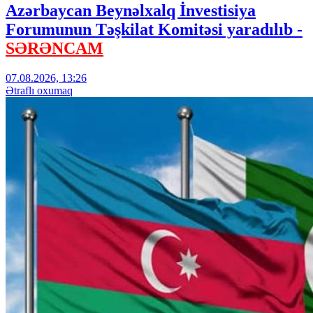
Azərbaycan Beynəlxalq İnvestisiya
Forumunun Təşkilat Komitəsi yaradılıb -
SƏRƏNCAM
07.08.2026, 13:26
Ətraflı oxumaq