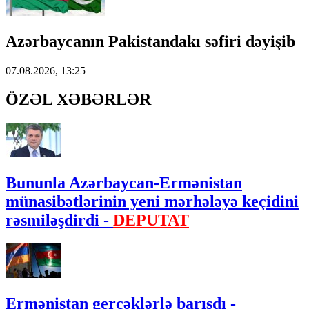
Azərbaycanın Pakistandakı səfiri dəyişib
07.08.2026, 13:25
ÖZƏL XƏBƏRLƏR
Bununla Azərbaycan-Ermənistan
münasibətlərinin yeni mərhələyə keçidini
rəsmiləşdirdi -
DEPUTAT
Ermənistan gerçəklərlə barışdı -