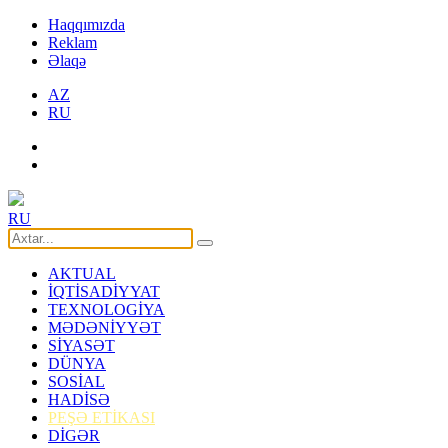
Haqqımızda
Reklam
Əlaqə
AZ
RU
RU
AKTUAL
İQTİSADİYYAT
TEXNOLOGİYA
MƏDƏNİYYƏT
SİYASƏT
DÜNYA
SOSİAL
HADİSƏ
PEŞƏ ETİKASI
DİGƏR