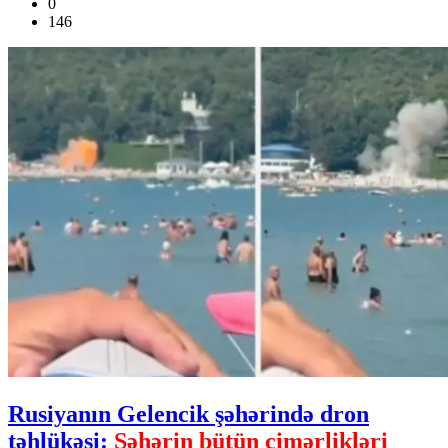
0
146
Rusiyanın Gelencik şəhərində dron
təhlükəsi:
Şəhərin bütün çimərlikləri