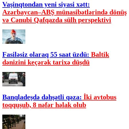
Vaşinqtondan yeni siyasi xətt:
Azərbaycan–ABŞ münasibətlərində dönüş
və Cənubi Qafqazda sülh perspektivi
Fasiləsiz olaraq 55 saat üzdü:
Baltik
dənizini keçərək tarixə düşdü
Banqladeşdə dəhşətli qəza:
İki avtobus
toqquşub, 8 nəfər həlak olub