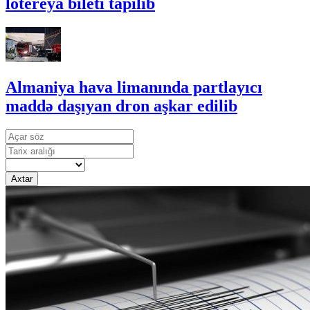
lotereya bileti tapılıb
Almaniya hava limanında partlayıcı
maddə daşıyan dron aşkar edilib
Axtar