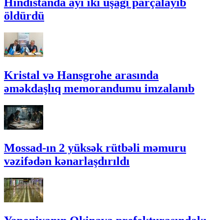
Hindistanda ayı iki uşağı parçalayıb
öldürdü
Kristal və Hansgrohe arasında
əməkdaşlıq memorandumu imzalanıb
Mossad-ın 2 yüksək rütbəli məmuru
vəzifədən kənarlaşdırıldı