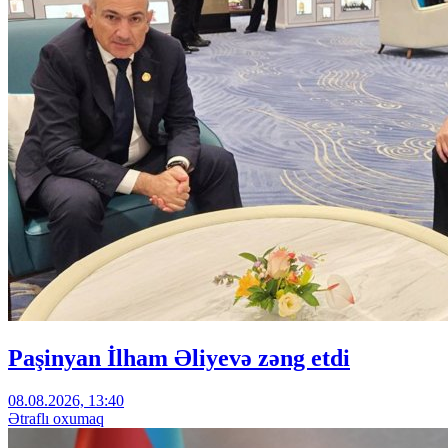
Paşinyan İlham Əliyevə zəng etdi
08.08.2026, 13:40
Ətraflı oxumaq