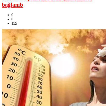
bağlanıb
0
0
155