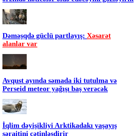
Dəməşqdə güclü partlayış:
Xəsarət
alanlar var
Avqust ayında səmada iki tutulma və
Perseid meteor yağışı baş verəcək
İqlim dəyişikliyi Arktikadakı yaşayış
şəraitini çətinləşdirir