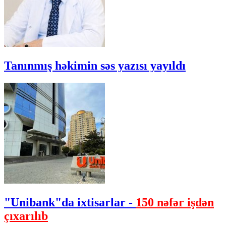
Tanınmış həkimin səs yazısı yayıldı
"Unibank"da ixtisarlar -
150 nəfər işdən
çıxarılıb