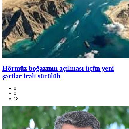
Hörmüz boğazının açılması üçün yeni
şərtlər irəli sürülüb
0
0
18