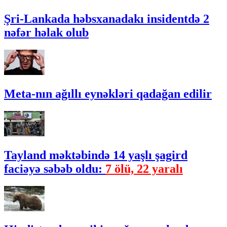
Şri-Lankada həbsxanadakı insidentdə 2
nəfər həlak olub
Meta-nın ağıllı eynəkləri qadağan edilir
Tayland məktəbində 14 yaşlı şagird
faciəyə səbəb oldu:
7 ölü, 22 yaralı