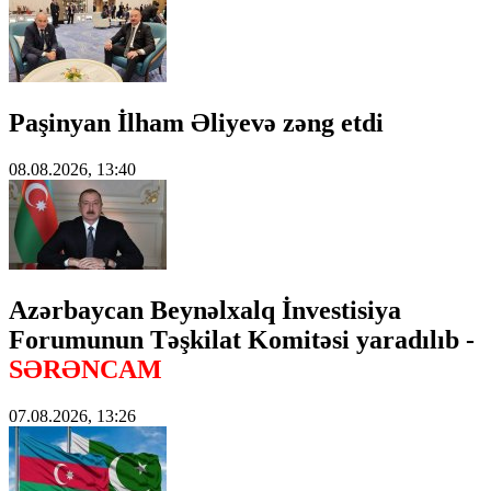
Paşinyan İlham Əliyevə zəng etdi
08.08.2026, 13:40
Azərbaycan Beynəlxalq İnvestisiya
Forumunun Təşkilat Komitəsi yaradılıb -
SƏRƏNCAM
07.08.2026, 13:26