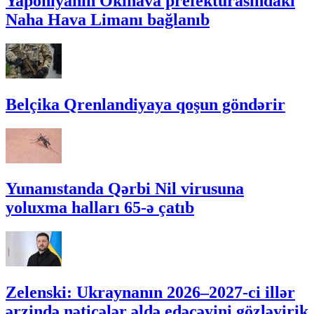
Yaponiyanın Okinava prefekturasındakı
Naha Hava Limanı bağlanıb
Belçika Qrenlandiyaya qoşun göndərir
Yunanıstanda Qərbi Nil virusuna
yoluxma halları 65-ə çatıb
Zelenski: Ukraynanın 2026–2027-ci illər
ərzində nəticələr əldə edəcəyini gözləyirik