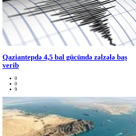
Qaziantepdə 4,5 bal gücündə zəlzələ baş
verib
0
0
9