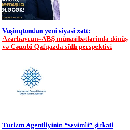
Vaşinqtondan yeni siyasi xətt:
Azərbaycan–ABŞ münasibətlərində dönüş
və Cənubi Qafqazda sülh perspektivi
Turizm Agentliyinin “sevimli” şirkəti