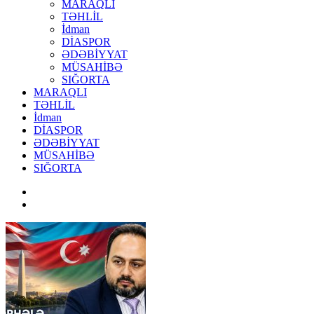
MARAQLI
TƏHLİL
İdman
DİASPOR
ƏDƏBİYYAT
MÜSAHİBƏ
SIĞORTA
MARAQLI
TƏHLİL
İdman
DİASPOR
ƏDƏBİYYAT
MÜSAHİBƏ
SIĞORTA