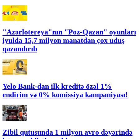
"Azərlotereya"nın "Poz-Qazan" oyunları
iyulda 15,7 milyon manatdan çox uduş
qazandırıb
Yelo Bank-dan ilk kreditə özəl 1%
endirim və 0% komissiya kampaniyası!
Zibil qutusunda 1 milyon avro dəyərində