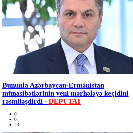
Bununla Azərbaycan-Ermənistan
münasibətlərinin yeni mərhələyə keçidini
rəsmiləşdirdi -
DEPUTAT
0
0
23