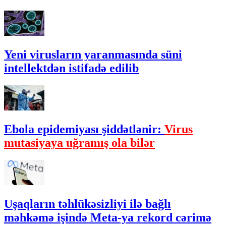
Yeni virusların yaranmasında süni
intellektdən istifadə edilib
Ebola epidemiyası şiddətlənir:
Virus
mutasiyaya uğramış ola bilər
Uşaqların təhlükəsizliyi ilə bağlı
məhkəmə işində Meta-ya rekord cərimə