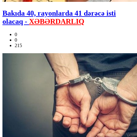
Bakıda 40, rayonlarda 41 dərəcə isti
olacaq -
XƏBƏRDARLIQ
0
0
215