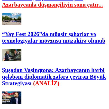
Azərbaycanla düşmənçiliyin sonu çatır...
“Yay Fest 2026”da müasir şəhərlər və
texnologiyalar mövzusu müzakirə olunub
Şuşadan Vaşinqtona: Azərbaycanın hərbi
qələbəni diplomatik zəfərə çevirən Böyük
Strategiyası
(ANALİZ)