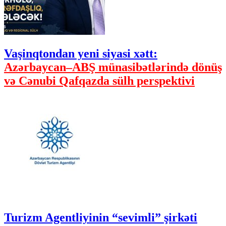
Vaşinqtondan yeni siyasi xətt:
Azərbaycan–ABŞ münasibətlərində dönüş
və Cənubi Qafqazda sülh perspektivi
Turizm Agentliyinin “sevimli” şirkəti