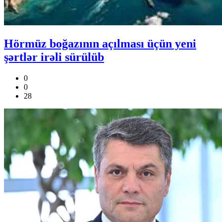
Hörmüz boğazının açılması üçün yeni
şərtlər irəli sürülüb
0
0
28