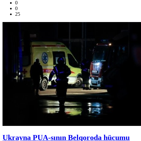
0
0
25
Ukrayna PUA-sının Belqoroda hücumu