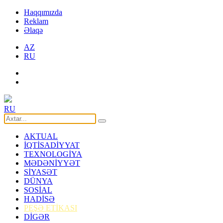
Haqqımızda
Reklam
Əlaqə
AZ
RU
RU
AKTUAL
İQTİSADİYYAT
TEXNOLOGİYA
MƏDƏNİYYƏT
SİYASƏT
DÜNYA
SOSİAL
HADİSƏ
PEŞƏ ETİKASI
DİGƏR