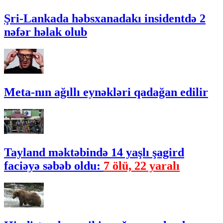
Şri-Lankada həbsxanadakı insidentdə 2
nəfər həlak olub
Meta-nın ağıllı eynəkləri qadağan edilir
Tayland məktəbində 14 yaşlı şagird
faciəyə səbəb oldu:
7 ölü, 22 yaralı