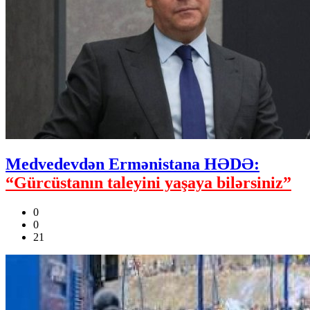
Medvedevdən Ermənistana HƏDƏ:
“Gürcüstanın taleyini yaşaya bilərsiniz”
0
0
21