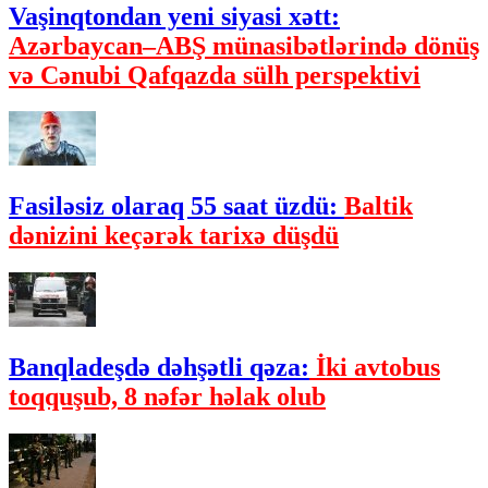
Vaşinqtondan yeni siyasi xətt:
Azərbaycan–ABŞ münasibətlərində dönüş
və Cənubi Qafqazda sülh perspektivi
Fasiləsiz olaraq 55 saat üzdü:
Baltik
dənizini keçərək tarixə düşdü
Banqladeşdə dəhşətli qəza:
İki avtobus
toqquşub, 8 nəfər həlak olub