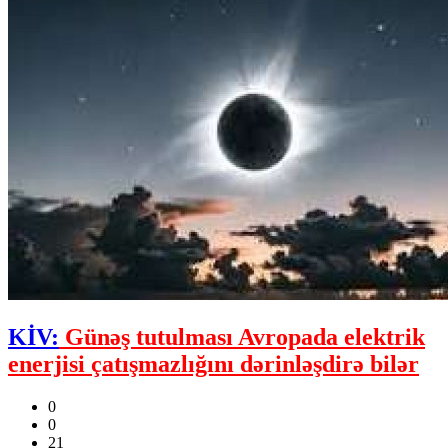
KİV:
Günəş tutulması Avropada elektrik
enerjisi çatışmazlığını dərinləşdirə bilər
0
0
21