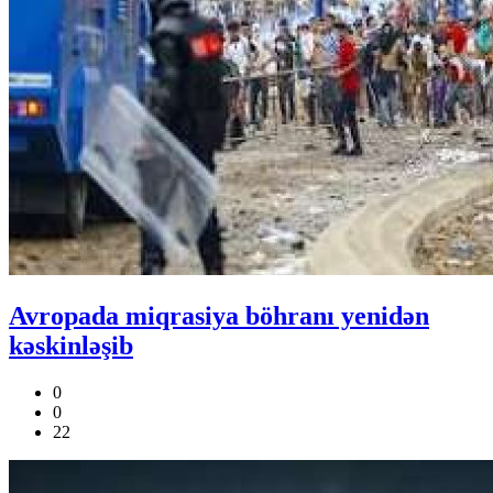
Avropada miqrasiya böhranı yenidən
kəskinləşib
0
0
22