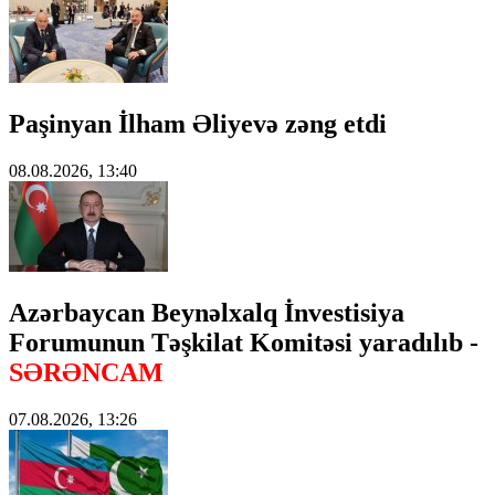
Paşinyan İlham Əliyevə zəng etdi
08.08.2026, 13:40
Azərbaycan Beynəlxalq İnvestisiya
Forumunun Təşkilat Komitəsi yaradılıb -
SƏRƏNCAM
07.08.2026, 13:26