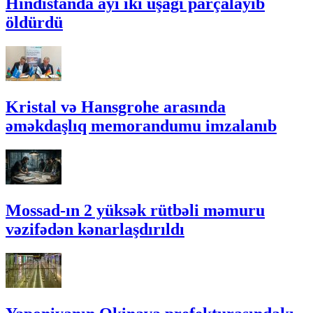
Hindistanda ayı iki uşağı parçalayıb
öldürdü
Kristal və Hansgrohe arasında
əməkdaşlıq memorandumu imzalanıb
Mossad-ın 2 yüksək rütbəli məmuru
vəzifədən kənarlaşdırıldı