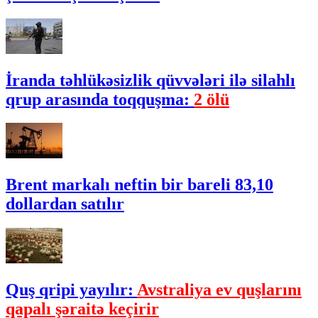
İranda təhlükəsizlik qüvvələri ilə silahlı
qrup arasında toqquşma:
2 ölü
Brent markalı neftin bir bareli 83,10
dollardan satılır
Quş qripi yayılır:
Avstraliya ev quşlarını
qapalı şəraitə keçirir