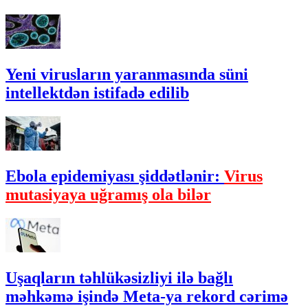
Yeni virusların yaranmasında süni
intellektdən istifadə edilib
Ebola epidemiyası şiddətlənir:
Virus
mutasiyaya uğramış ola bilər
Uşaqların təhlükəsizliyi ilə bağlı
məhkəmə işində Meta-ya rekord cərimə