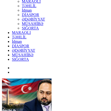
MARAQLI
TƏHLİL
İdman
DİASPOR
ƏDƏBİYYAT
MÜSAHİBƏ
SIĞORTA
MARAQLI
TƏHLİL
İdman
DİASPOR
ƏDƏBİYYAT
MÜSAHİBƏ
SIĞORTA