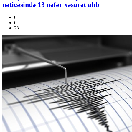
nəticəsində 13 nəfər xəsarət alıb
0
0
23