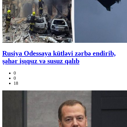
Rusiya Odessaya kütləvi zərbə endirib,
şəhər işıqsız və susuz qalıb
0
0
18