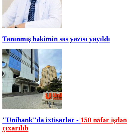
Tanınmış həkimin səs yazısı yayıldı
"Unibank"da ixtisarlar -
150 nəfər işdən
çıxarılıb