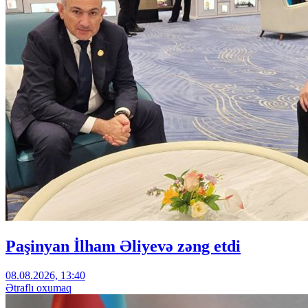
Paşinyan İlham Əliyevə zəng etdi
08.08.2026, 13:40
Ətraflı oxumaq