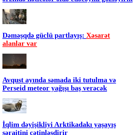
Dəməşqdə güclü partlayış:
Xəsarət
alanlar var
Avqust ayında səmada iki tutulma və
Perseid meteor yağışı baş verəcək
İqlim dəyişikliyi Arktikadakı yaşayış
şəraitini çətinləşdirir