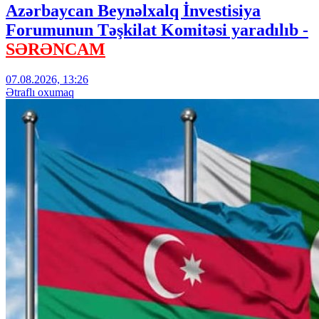
Azərbaycan Beynəlxalq İnvestisiya
Forumunun Təşkilat Komitəsi yaradılıb -
SƏRƏNCAM
07.08.2026, 13:26
Ətraflı oxumaq