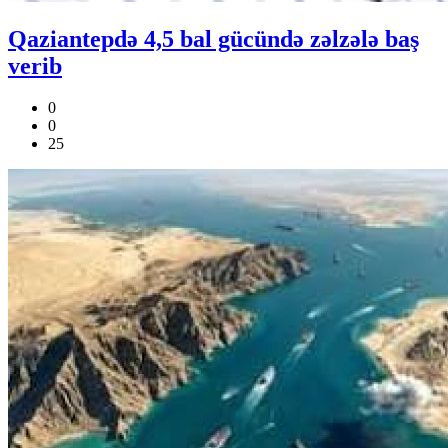
Qaziantepdə 4,5 bal gücündə zəlzələ baş
verib
0
0
25