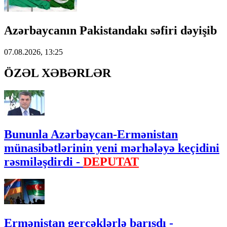
Azərbaycanın Pakistandakı səfiri dəyişib
07.08.2026, 13:25
ÖZƏL XƏBƏRLƏR
Bununla Azərbaycan-Ermənistan
münasibətlərinin yeni mərhələyə keçidini
rəsmiləşdirdi -
DEPUTAT
Ermənistan gerçəklərlə barışdı -