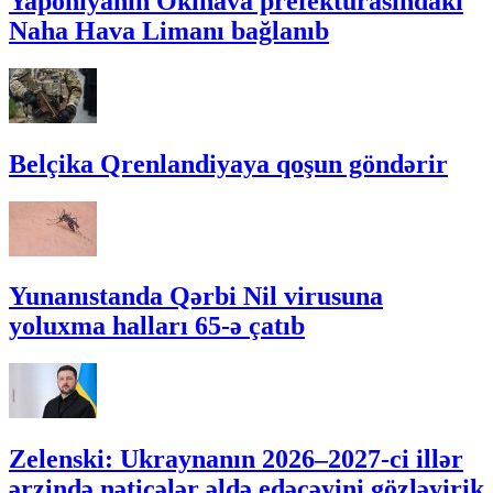
Yaponiyanın Okinava prefekturasındakı
Naha Hava Limanı bağlanıb
Belçika Qrenlandiyaya qoşun göndərir
Yunanıstanda Qərbi Nil virusuna
yoluxma halları 65-ə çatıb
Zelenski: Ukraynanın 2026–2027-ci illər
ərzində nəticələr əldə edəcəyini gözləyirik