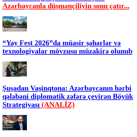
Azərbaycanla düşmənçiliyin sonu çatır...
“Yay Fest 2026”da müasir şəhərlər və
texnologiyalar mövzusu müzakirə olunub
Şuşadan Vaşinqtona: Azərbaycanın hərbi
qələbəni diplomatik zəfərə çevirən Böyük
Strategiyası
(ANALİZ)