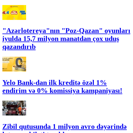
"Azərlotereya"nın "Poz-Qazan" oyunları
iyulda 15,7 milyon manatdan çox uduş
qazandırıb
Yelo Bank-dan ilk kreditə özəl 1%
endirim və 0% komissiya kampaniyası!
Zibil qutusunda 1 milyon avro dəyərində