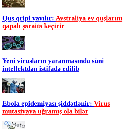
Quş qripi yayılır:
Avstraliya ev quşlarını
qapalı şəraitə keçirir
Yeni virusların yaranmasında süni
intellektdən istifadə edilib
Ebola epidemiyası şiddətlənir:
Virus
mutasiyaya uğramış ola bilər