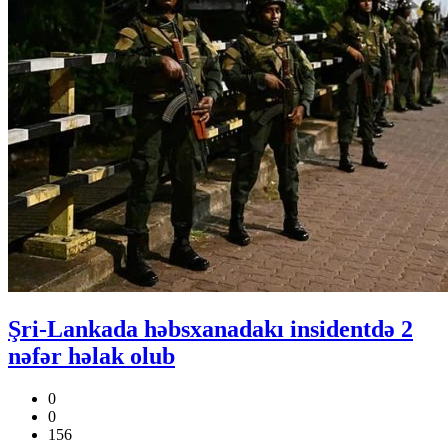
Şri-Lankada həbsxanadakı insidentdə 2
nəfər həlak olub
0
0
156