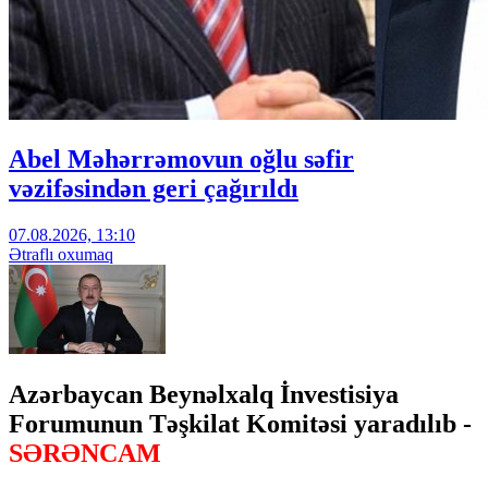
Abel Məhərrəmovun oğlu səfir
vəzifəsindən geri çağırıldı
07.08.2026, 13:10
Ətraflı oxumaq
Azərbaycan Beynəlxalq İnvestisiya
Forumunun Təşkilat Komitəsi yaradılıb -
SƏRƏNCAM