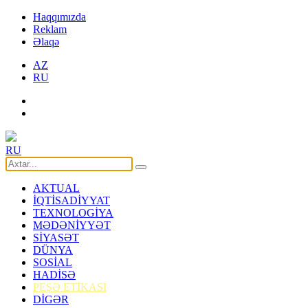
Haqqımızda
Reklam
Əlaqə
AZ
RU
RU
AKTUAL
İQTİSADİYYAT
TEXNOLOGİYA
MƏDƏNİYYƏT
SİYASƏT
DÜNYA
SOSİAL
HADİSƏ
PEŞƏ ETİKASI
DİGƏR