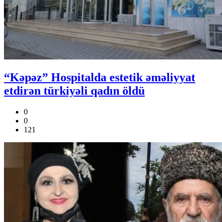
“Kəpəz” Hospitalda estetik əməliyyat
etdirən türkiyəli qadın öldü
0
0
121