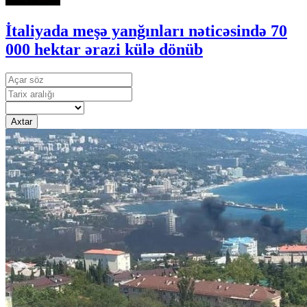
İtaliyada meşə yanğınları nəticəsində 70
000 hektar ərazi külə dönüb
Axtar