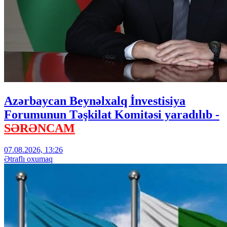
Azərbaycan Beynəlxalq İnvestisiya
Forumunun Təşkilat Komitəsi yaradılıb -
SƏRƏNCAM
07.08.2026, 13:26
Ətraflı oxumaq