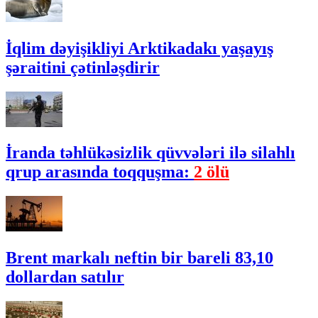
İqlim dəyişikliyi Arktikadakı yaşayış
şəraitini çətinləşdirir
İranda təhlükəsizlik qüvvələri ilə silahlı
qrup arasında toqquşma:
2 ölü
Brent markalı neftin bir bareli 83,10
dollardan satılır