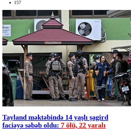
157
Tayland məktəbində 14 yaşlı şagird
faciəyə səbəb oldu:
7 ölü, 22 yaralı