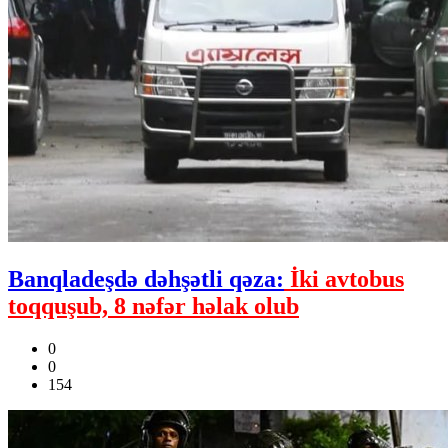
Banqladeşdə dəhşətli qəza:
İki avtobus
toqquşub, 8 nəfər həlak olub
0
0
154