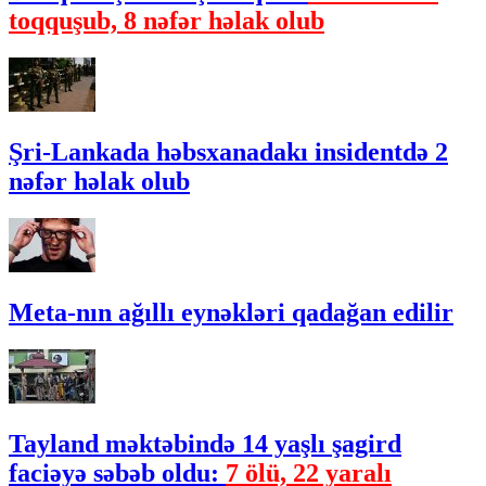
toqquşub, 8 nəfər həlak olub
Şri-Lankada həbsxanadakı insidentdə 2
nəfər həlak olub
Meta-nın ağıllı eynəkləri qadağan edilir
Tayland məktəbində 14 yaşlı şagird
faciəyə səbəb oldu:
7 ölü, 22 yaralı