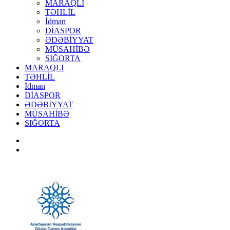
MARAQLI
TƏHLİL
İdman
DİASPOR
ƏDƏBİYYAT
MÜSAHİBƏ
SIĞORTA
MARAQLI
TƏHLİL
İdman
DİASPOR
ƏDƏBİYYAT
MÜSAHİBƏ
SIĞORTA