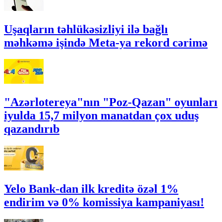
Uşaqların təhlükəsizliyi ilə bağlı
məhkəmə işində Meta-ya rekord cərimə
"Azərlotereya"nın "Poz-Qazan" oyunları
iyulda 15,7 milyon manatdan çox uduş
qazandırıb
Yelo Bank-dan ilk kreditə özəl 1%
endirim və 0% komissiya kampaniyası!