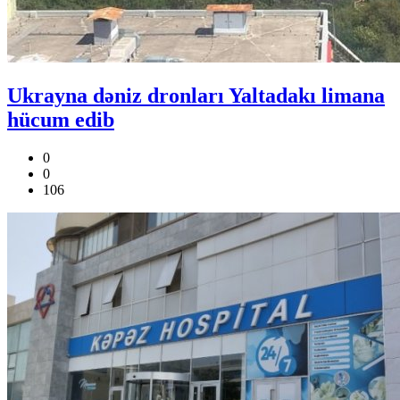
Ukrayna dəniz dronları Yaltadakı limana
hücum edib
0
0
106