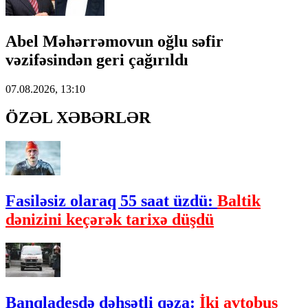
Abel Məhərrəmovun oğlu səfir
vəzifəsindən geri çağırıldı
07.08.2026, 13:10
ÖZƏL XƏBƏRLƏR
Fasiləsiz olaraq 55 saat üzdü:
Baltik
dənizini keçərək tarixə düşdü
Banqladeşdə dəhşətli qəza:
İki avtobus