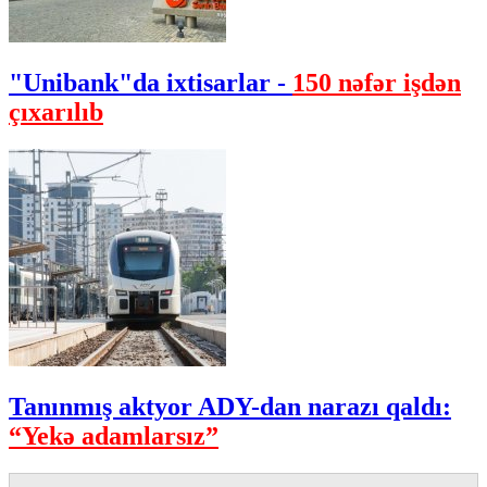
"Unibank"da ixtisarlar -
150 nəfər işdən
çıxarılıb
Tanınmış aktyor ADY-dan narazı qaldı:
“Yekə adamlarsız”