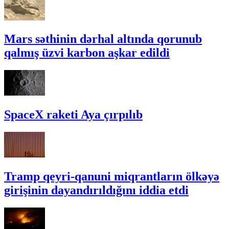
Mars səthinin dərhal altında qorunub
qalmış üzvi karbon aşkar edildi
SpaceX raketi Aya çırpılıb
Tramp qeyri-qanuni miqrantların ölkəyə
girişinin dayandırıldığını iddia etdi