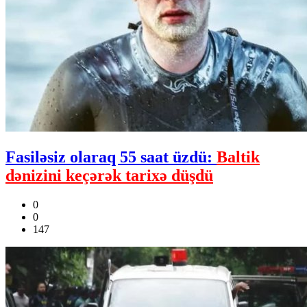
Fasiləsiz olaraq 55 saat üzdü:
Baltik
dənizini keçərək tarixə düşdü
0
0
147