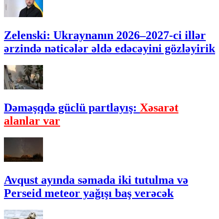
Zelenski: Ukraynanın 2026–2027-ci illər
ərzində nəticələr əldə edəcəyini gözləyirik
Dəməşqdə güclü partlayış:
Xəsarət
alanlar var
Avqust ayında səmada iki tutulma və
Perseid meteor yağışı baş verəcək