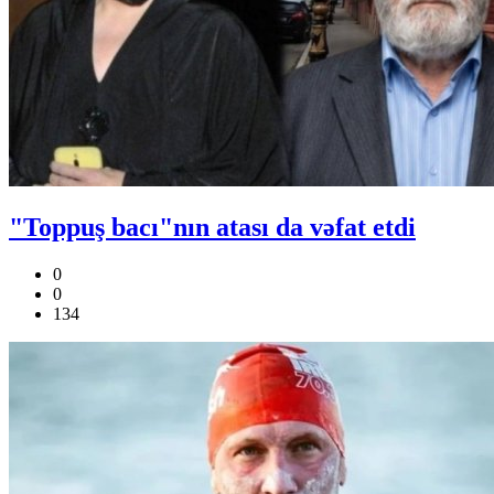
"Toppuş bacı"nın atası da vəfat etdi
0
0
134