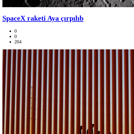
SpaceX raketi Aya çırpılıb
0
0
204