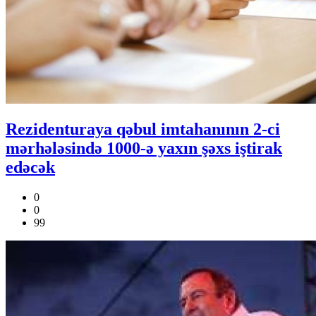
Rezidenturaya qəbul imtahanının 2-ci
mərhələsində 1000-ə yaxın şəxs iştirak
edəcək
0
0
99