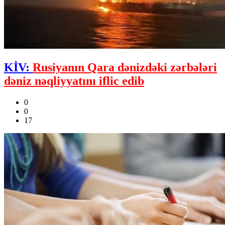
KİV:
Rusiyanın Qara dənizdəki zərbələri
dəniz nəqliyyatını iflic edib
0
0
17