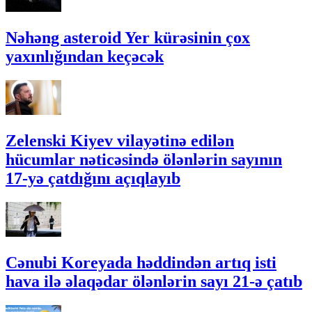
Nəhəng asteroid Yer kürəsinin çox
yaxınlığından keçəcək
Zelenski Kiyev vilayətinə edilən
hücumlar nəticəsində ölənlərin sayının
17-yə çatdığını açıqlayıb
Cənubi Koreyada həddindən artıq isti
hava ilə əlaqədar ölənlərin sayı 21-ə çatıb