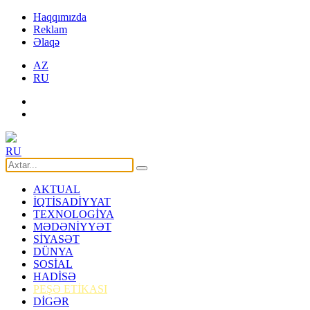
Haqqımızda
Reklam
Əlaqə
AZ
RU
RU
AKTUAL
İQTİSADİYYAT
TEXNOLOGİYA
MƏDƏNİYYƏT
SİYASƏT
DÜNYA
SOSİAL
HADİSƏ
PEŞƏ ETİKASI
DİGƏR