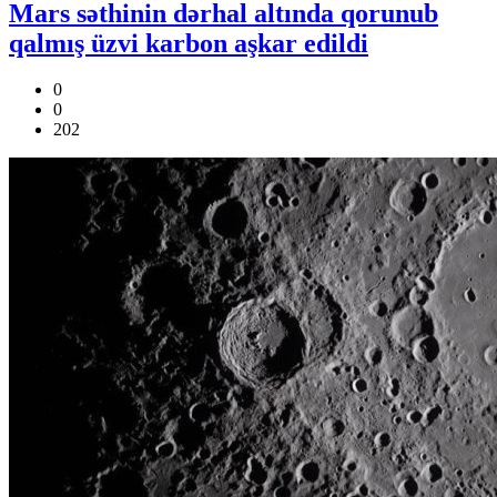
Mars səthinin dərhal altında qorunub
qalmış üzvi karbon aşkar edildi
0
0
202