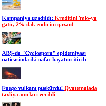
Kampaniya uzadıldı:
Kreditini Yelo-ya
gətir, 2%-dək endirim qazan!
ABŞ-da "Cyclospora" epidemiyası
nəticəsində iki nəfər həyatını itirib
Fuego vulkanı püskürdü!
Qvatemalada
təxliyə əmrləri verildi