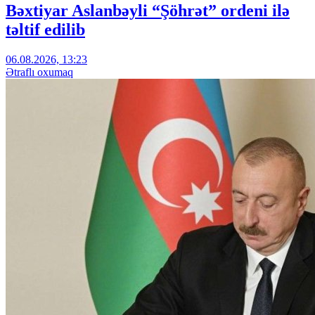
Bəxtiyar Aslanbəyli “Şöhrət” ordeni ilə
təltif edilib
06.08.2026, 13:23
Ətraflı oxumaq