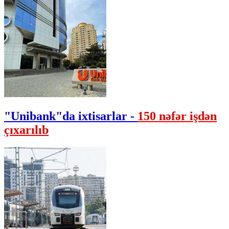
"Unibank"da ixtisarlar -
150 nəfər işdən
çıxarılıb