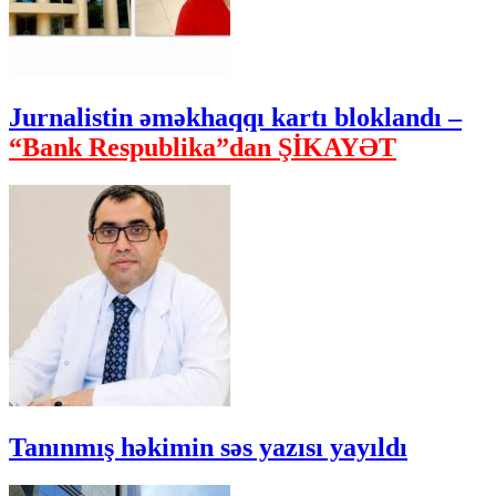
Jurnalistin əməkhaqqı kartı bloklandı –
“Bank Respublika”dan ŞİKAYƏT
Tanınmış həkimin səs yazısı yayıldı