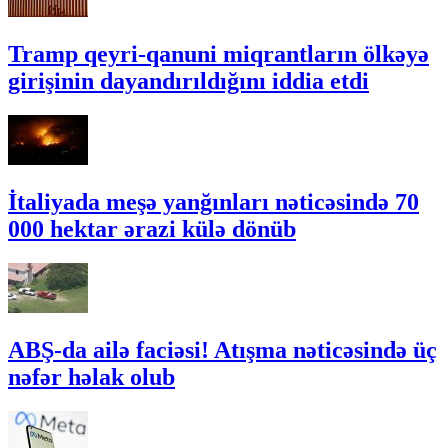
Tramp qeyri-qanuni miqrantların ölkəyə
girişinin dayandırıldığını iddia etdi
İtaliyada meşə yanğınları nəticəsində 70
000 hektar ərazi külə dönüb
ABŞ-da ailə faciəsi! Atışma nəticəsində üç
nəfər həlak olub