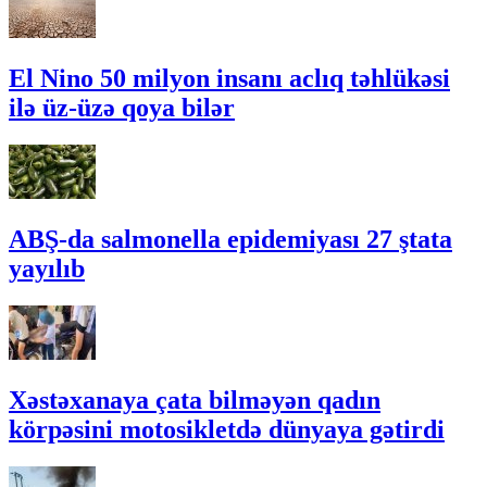
El Nino 50 milyon insanı aclıq təhlükəsi
ilə üz-üzə qoya bilər
ABŞ-da salmonella epidemiyası 27 ştata
yayılıb
Xəstəxanaya çata bilməyən qadın
körpəsini motosikletdə dünyaya gətirdi