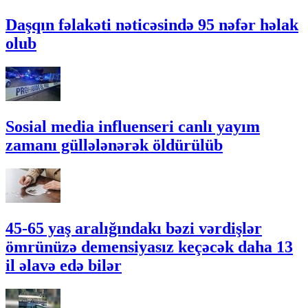
Daşqın fəlakəti nəticəsində 95 nəfər həlak
olub
Sosial media influenseri canlı yayım
zamanı güllələnərək öldürülüb
45-65 yaş aralığındakı bəzi vərdişlər
ömrünüzə demensiyasız keçəcək daha 13
il əlavə edə bilər