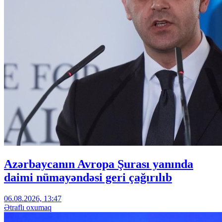
Azərbaycanın Avropa Şurası yanında
daimi nümayəndəsi geri çağırılıb
06.08.2026, 13:47
Ətraflı oxumaq