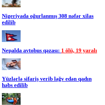
Nigeriyada oğurlanmış 308 nəfər xilas
edilib
Nepalda avtobus qəzası:
1 ölü, 19 yaralı
Yüzlərlə sifariş verib ləğv edən qadın
həbs edilib