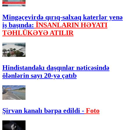
Mingəçevirdə qırıq-salxaq katerlər yenə
iş başında:
İNSANLARIN HƏYATI
TƏHLÜKƏYƏ ATILIR
Hindistandakı daşqınlar nəticəsində
ölənlərin sayı 20-yə çatıb
Şirvan kanalı bərpa edildi -
Foto