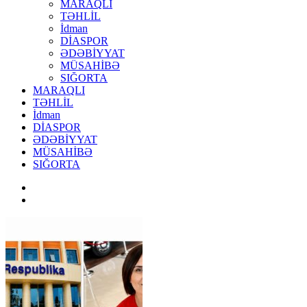
MARAQLI
TƏHLİL
İdman
DİASPOR
ƏDƏBİYYAT
MÜSAHİBƏ
SIĞORTA
MARAQLI
TƏHLİL
İdman
DİASPOR
ƏDƏBİYYAT
MÜSAHİBƏ
SIĞORTA