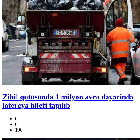
Zibil qutusunda 1 milyon avro dəyərində
lotereya bileti tapılıb
0
0
190