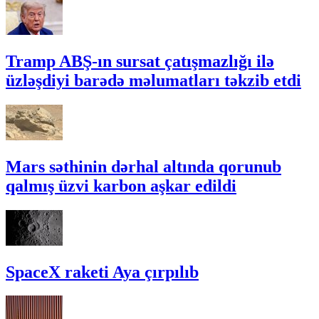
Tramp ABŞ-ın sursat çatışmazlığı ilə
üzləşdiyi barədə məlumatları təkzib etdi
Mars səthinin dərhal altında qorunub
qalmış üzvi karbon aşkar edildi
SpaceX raketi Aya çırpılıb