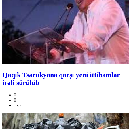
Qaqik Tsarukyana qarşı yeni ittihamlar
irəli sürülüb
0
0
175