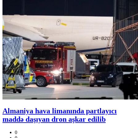
Almaniya hava limanında partlayıcı
maddə daşıyan dron aşkar edilib
0
0