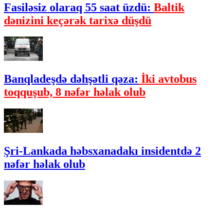
Fasiləsiz olaraq 55 saat üzdü:
Baltik
dənizini keçərək tarixə düşdü
Banqladeşdə dəhşətli qəza:
İki avtobus
toqquşub, 8 nəfər həlak olub
Şri-Lankada həbsxanadakı insidentdə 2
nəfər həlak olub