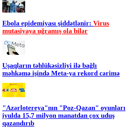
Ebola epidemiyası şiddətlənir:
Virus
mutasiyaya uğramış ola bilər
Uşaqların təhlükəsizliyi ilə bağlı
məhkəmə işində Meta-ya rekord cərimə
"Azərlotereya"nın "Poz-Qazan" oyunları
iyulda 15,7 milyon manatdan çox uduş
qazandırıb