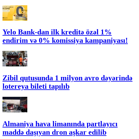
Yelo Bank-dan ilk kreditə özəl 1%
endirim və 0% komissiya kampaniyası!
Zibil qutusunda 1 milyon avro dəyərində
lotereya bileti tapılıb
Almaniya hava limanında partlayıcı
maddə daşıyan dron aşkar edilib