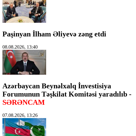
Paşinyan İlham Əliyevə zəng etdi
08.08.2026, 13:40
Azərbaycan Beynəlxalq İnvestisiya
Forumunun Təşkilat Komitəsi yaradılıb -
SƏRƏNCAM
07.08.2026, 13:26