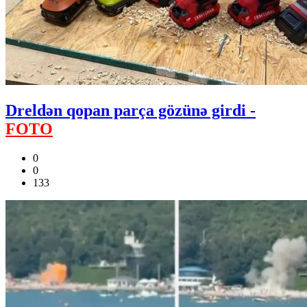
Dreldən qopan parça gözünə girdi -
FOTO
0
0
133