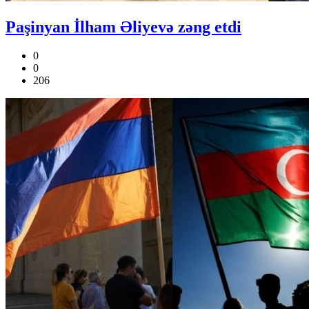
Paşinyan İlham Əliyevə zəng etdi
0
0
206