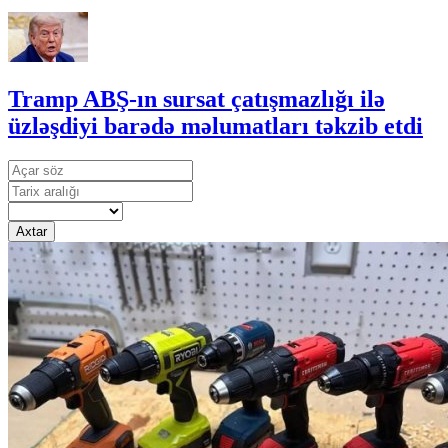
Tramp ABŞ-ın sursat çatışmazlığı ilə
üzləşdiyi barədə məlumatları təkzib etdi
Axtar