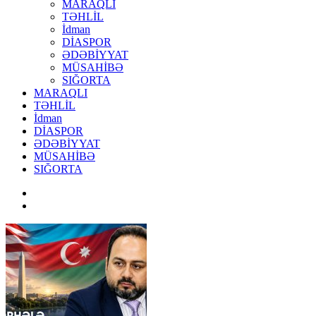
MARAQLI
TƏHLİL
İdman
DİASPOR
ƏDƏBİYYAT
MÜSAHİBƏ
SIĞORTA
MARAQLI
TƏHLİL
İdman
DİASPOR
ƏDƏBİYYAT
MÜSAHİBƏ
SIĞORTA