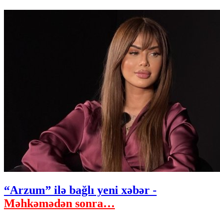
“Arzum” ilə bağlı yeni xəbər -
Məhkəmədən sonra…