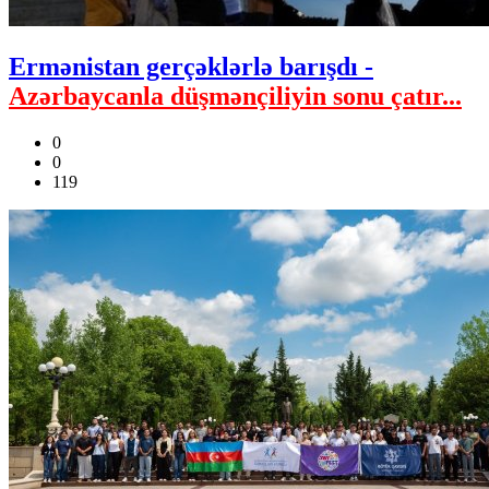
Ermənistan gerçəklərlə barışdı -
Azərbaycanla düşmənçiliyin sonu çatır...
0
0
119