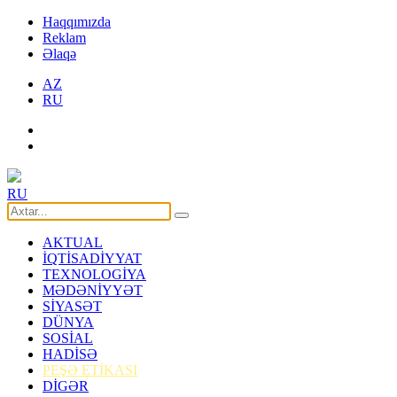
Haqqımızda
Reklam
Əlaqə
AZ
RU
RU
AKTUAL
İQTİSADİYYAT
TEXNOLOGİYA
MƏDƏNİYYƏT
SİYASƏT
DÜNYA
SOSİAL
HADİSƏ
PEŞƏ ETİKASI
DİGƏR