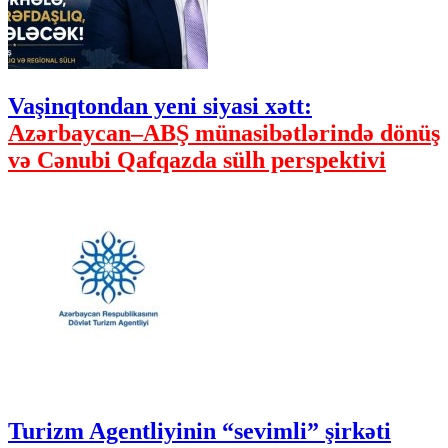
Vaşinqtondan yeni siyasi xətt:
Azərbaycan–ABŞ münasibətlərində dönüş
və Cənubi Qafqazda sülh perspektivi
Turizm Agentliyinin “sevimli” şirkəti