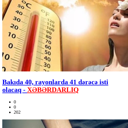
Bakıda 40, rayonlarda 41 dərəcə isti
olacaq -
XƏBƏRDARLIQ
0
0
202