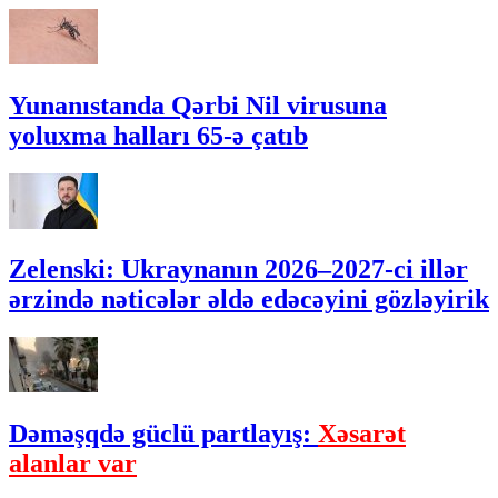
Yunanıstanda Qərbi Nil virusuna
yoluxma halları 65-ə çatıb
Zelenski: Ukraynanın 2026–2027-ci illər
ərzində nəticələr əldə edəcəyini gözləyirik
Dəməşqdə güclü partlayış:
Xəsarət
alanlar var