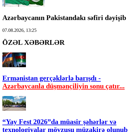
Azərbaycanın Pakistandakı səfiri dəyişib
07.08.2026, 13:25
ÖZƏL XƏBƏRLƏR
Ermənistan gerçəklərlə barışdı -
Azərbaycanla düşmənçiliyin sonu çatır...
“Yay Fest 2026”da müasir şəhərlər və
texnologiyalar mövzusu müzakirə olunub