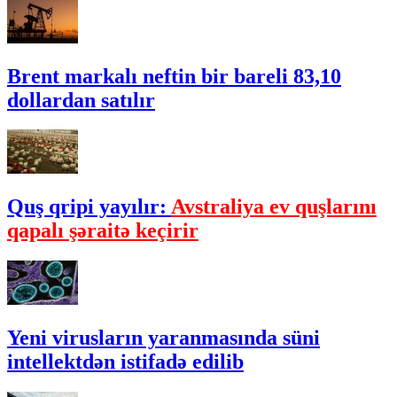
Brent markalı neftin bir bareli 83,10
dollardan satılır
Quş qripi yayılır:
Avstraliya ev quşlarını
qapalı şəraitə keçirir
Yeni virusların yaranmasında süni
intellektdən istifadə edilib