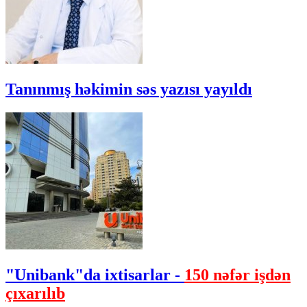
Tanınmış həkimin səs yazısı yayıldı
"Unibank"da ixtisarlar -
150 nəfər işdən
çıxarılıb