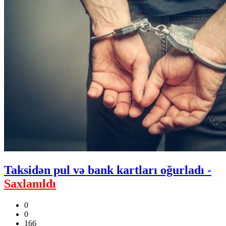
Taksidən pul və bank kartları oğurladı -
Saxlanıldı
0
0
166