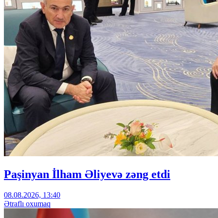
Paşinyan İlham Əliyevə zəng etdi
08.08.2026, 13:40
Ətraflı oxumaq