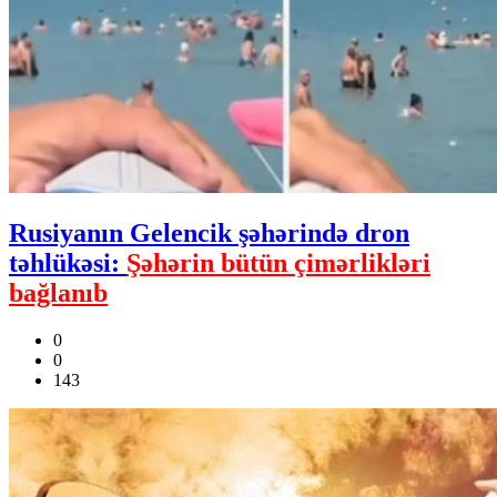
Rusiyanın Gelencik şəhərində dron
təhlükəsi:
Şəhərin bütün çimərlikləri
bağlanıb
0
0
143