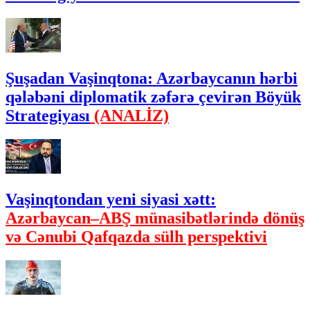
Şuşadan Vaşinqtona: Azərbaycanın hərbi
qələbəni diplomatik zəfərə çevirən Böyük
Strategiyası
(ANALİZ)
Vaşinqtondan yeni siyasi xətt:
Azərbaycan–ABŞ münasibətlərində dönüş
və Cənubi Qafqazda sülh perspektivi