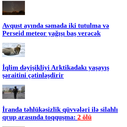
Avqust ayında səmada iki tutulma və
Perseid meteor yağışı baş verəcək
İqlim dəyişikliyi Arktikadakı yaşayış
şəraitini çətinləşdirir
İranda təhlükəsizlik qüvvələri ilə silahlı
qrup arasında toqquşma:
2 ölü