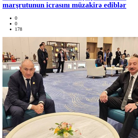
marşrutunun icrasını müzakirə ediblər
0
0
178