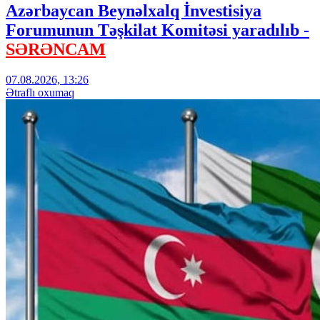
Azərbaycan Beynəlxalq İnvestisiya
Forumunun Təşkilat Komitəsi yaradılıb -
SƏRƏNCAM
07.08.2026, 13:26
Ətraflı oxumaq