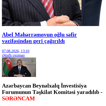
Abel Məhərrəmovun oğlu səfir
vəzifəsindən geri çağırıldı
07.08.2026, 13:10
Ətraflı oxumaq
Azərbaycan Beynəlxalq İnvestisiya
Forumunun Təşkilat Komitəsi yaradılıb -
SƏRƏNCAM