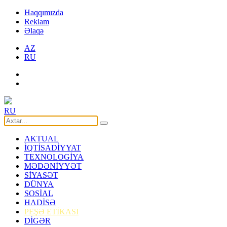
Haqqımızda
Reklam
Əlaqə
AZ
RU
RU
AKTUAL
İQTİSADİYYAT
TEXNOLOGİYA
MƏDƏNİYYƏT
SİYASƏT
DÜNYA
SOSİAL
HADİSƏ
PEŞƏ ETİKASI
DİGƏR