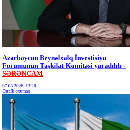
Azərbaycan Beynəlxalq İnvestisiya
Forumunun Təşkilat Komitəsi yaradılıb -
SƏRƏNCAM
07.08.2026, 13:26
Ətraflı oxumaq