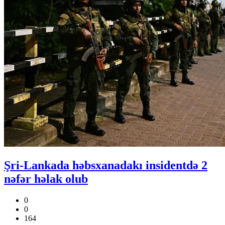
Şri-Lankada həbsxanadakı insidentdə 2
nəfər həlak olub
0
0
164