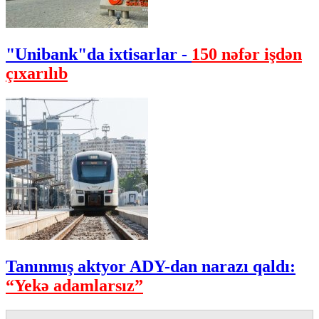
"Unibank"da ixtisarlar -
150 nəfər işdən
çıxarılıb
Tanınmış aktyor ADY-dan narazı qaldı:
“Yekə adamlarsız”