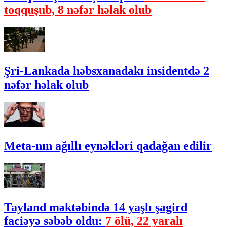
toqquşub, 8 nəfər həlak olub
Şri-Lankada həbsxanadakı insidentdə 2
nəfər həlak olub
Meta-nın ağıllı eynəkləri qadağan edilir
Tayland məktəbində 14 yaşlı şagird
faciəyə səbəb oldu:
7 ölü, 22 yaralı