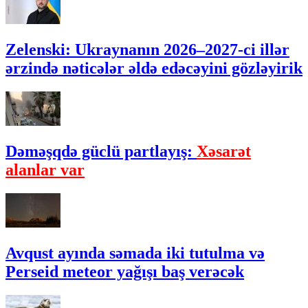
Zelenski: Ukraynanın 2026–2027-ci illər
ərzində nəticələr əldə edəcəyini gözləyirik
Dəməşqdə güclü partlayış:
Xəsarət
alanlar var
Avqust ayında səmada iki tutulma və
Perseid meteor yağışı baş verəcək