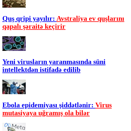
Quş qripi yayılır:
Avstraliya ev quşlarını
qapalı şəraitə keçirir
Yeni virusların yaranmasında süni
intellektdən istifadə edilib
Ebola epidemiyası şiddətlənir:
Virus
mutasiyaya uğramış ola bilər