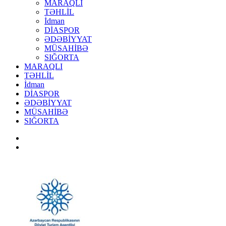
MARAQLI
TƏHLİL
İdman
DİASPOR
ƏDƏBİYYAT
MÜSAHİBƏ
SIĞORTA
MARAQLI
TƏHLİL
İdman
DİASPOR
ƏDƏBİYYAT
MÜSAHİBƏ
SIĞORTA