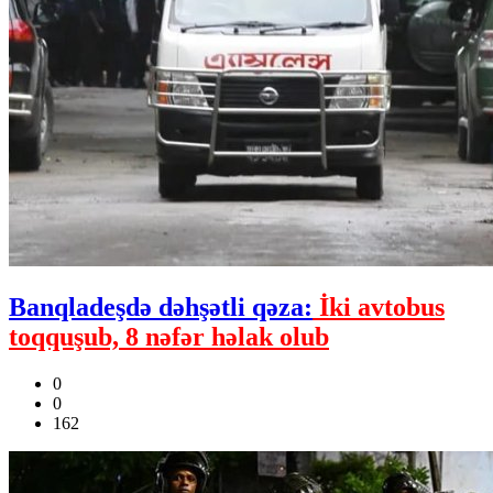
Banqladeşdə dəhşətli qəza:
İki avtobus
toqquşub, 8 nəfər həlak olub
0
0
162