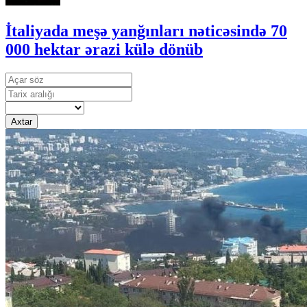
İtaliyada meşə yanğınları nəticəsində 70
000 hektar ərazi külə dönüb
Axtar