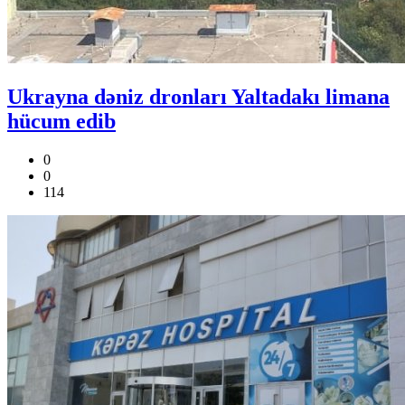
Ukrayna dəniz dronları Yaltadakı limana
hücum edib
0
0
114