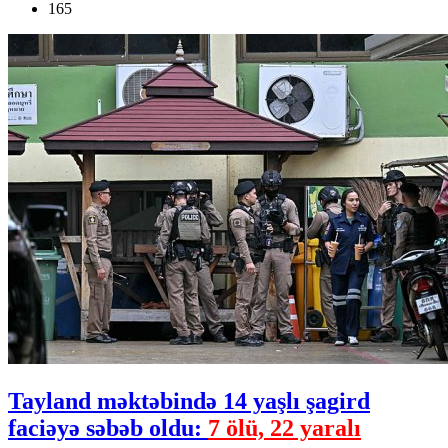
165
Tayland məktəbində 14 yaşlı şagird
faciəyə səbəb oldu:
7 ölü, 22 yaralı