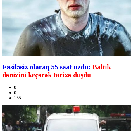
Fasiləsiz olaraq 55 saat üzdü:
Baltik
dənizini keçərək tarixə düşdü
0
0
155