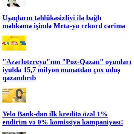
Uşaqların təhlükəsizliyi ilə bağlı
məhkəmə işində Meta-ya rekord cərimə
"Azərlotereya"nın "Poz-Qazan" oyunları
iyulda 15,7 milyon manatdan çox uduş
qazandırıb
Yelo Bank-dan ilk kreditə özəl 1%
endirim və 0% komissiya kampaniyası!