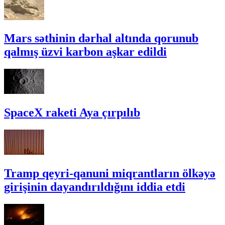
Mars səthinin dərhal altında qorunub
qalmış üzvi karbon aşkar edildi
SpaceX raketi Aya çırpılıb
Tramp qeyri-qanuni miqrantların ölkəyə
girişinin dayandırıldığını iddia etdi