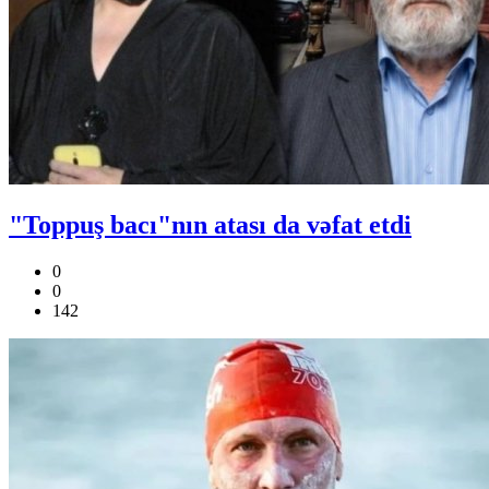
"Toppuş bacı"nın atası da vəfat etdi
0
0
142