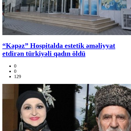
“Kəpəz” Hospitalda estetik əməliyyat
etdirən türkiyəli qadın öldü
0
0
129