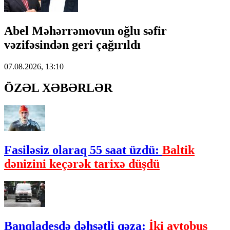
Abel Məhərrəmovun oğlu səfir
vəzifəsindən geri çağırıldı
07.08.2026, 13:10
ÖZƏL XƏBƏRLƏR
Fasiləsiz olaraq 55 saat üzdü:
Baltik
dənizini keçərək tarixə düşdü
Banqladeşdə dəhşətli qəza:
İki avtobus