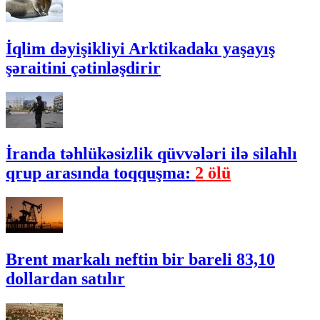
İqlim dəyişikliyi Arktikadakı yaşayış
şəraitini çətinləşdirir
İranda təhlükəsizlik qüvvələri ilə silahlı
qrup arasında toqquşma:
2 ölü
Brent markalı neftin bir bareli 83,10
dollardan satılır