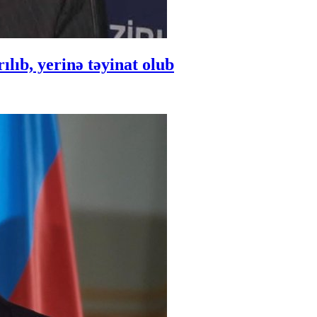
ıb, yerinə təyinat olub