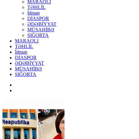
MARAQLI
TƏHLİL
İdman
DİASPOR
ƏDƏBİYYAT
MÜSAHİBƏ
SIĞORTA
MARAQLI
TƏHLİL
İdman
DİASPOR
ƏDƏBİYYAT
MÜSAHİBƏ
SIĞORTA