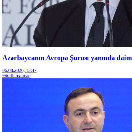
Azərbaycanın Avropa Şurası yanında daimi
06.08.2026, 13:47
Ətraflı oxumaq