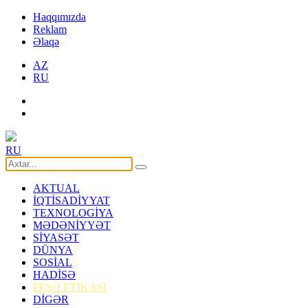
Haqqımızda
Reklam
Əlaqə
AZ
RU
RU
AKTUAL
İQTİSADİYYAT
TEXNOLOGİYA
MƏDƏNİYYƏT
SİYASƏT
DÜNYA
SOSİAL
HADİSƏ
PEŞƏ ETİKASI
DİGƏR