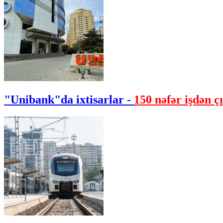
"Unibank"da ixtisarlar -
150 nəfər işdən çı