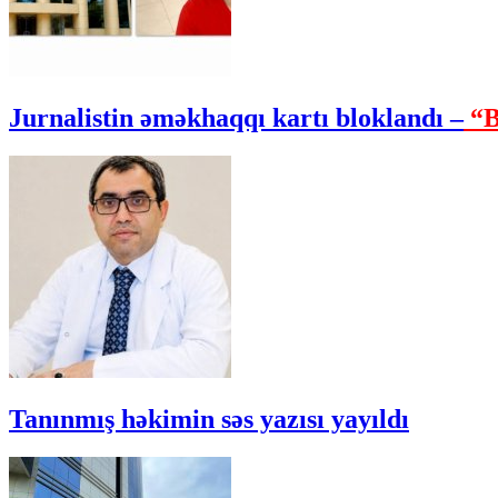
Jurnalistin əməkhaqqı kartı bloklandı –
“B
Tanınmış həkimin səs yazısı yayıldı