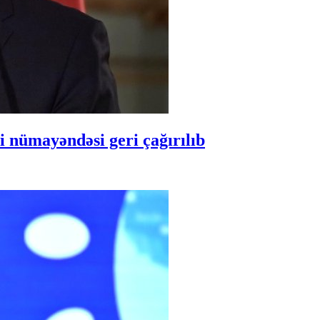
 nümayəndəsi geri çağırılıb