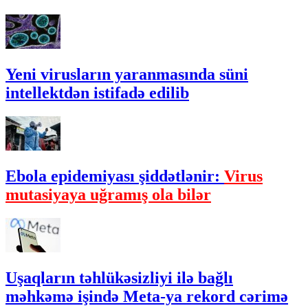
Yeni virusların yaranmasında süni
intellektdən istifadə edilib
Ebola epidemiyası şiddətlənir:
Virus
mutasiyaya uğramış ola bilər
Uşaqların təhlükəsizliyi ilə bağlı
məhkəmə işində Meta-ya rekord cərimə