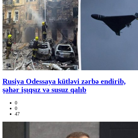
Rusiya Odessaya kütləvi zərbə endirib,
şəhər işıqsız və susuz qalıb
0
0
47