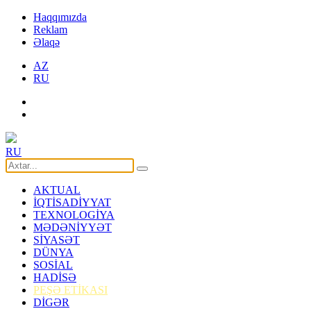
Haqqımızda
Reklam
Əlaqə
AZ
RU
RU
AKTUAL
İQTİSADİYYAT
TEXNOLOGİYA
MƏDƏNİYYƏT
SİYASƏT
DÜNYA
SOSİAL
HADİSƏ
PEŞƏ ETİKASI
DİGƏR