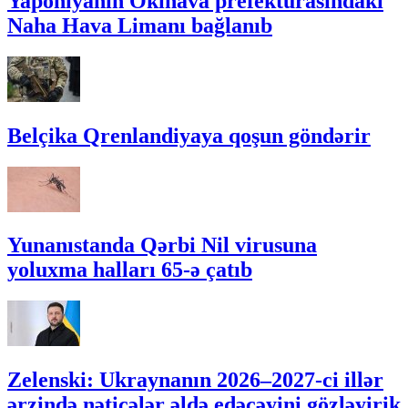
Yaponiyanın Okinava prefekturasındakı
Naha Hava Limanı bağlanıb
Belçika Qrenlandiyaya qoşun göndərir
Yunanıstanda Qərbi Nil virusuna
yoluxma halları 65-ə çatıb
Zelenski: Ukraynanın 2026–2027-ci illər
ərzində nəticələr əldə edəcəyini gözləyirik