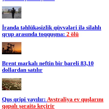
İranda təhlükəsizlik qüvvələri ilə silahlı
qrup arasında toqquşma:
2 ölü
Brent markalı neftin bir bareli 83,10
dollardan satılır
Quş qripi yayılır:
Avstraliya ev quşlarını
qapalı şəraitə keçirir