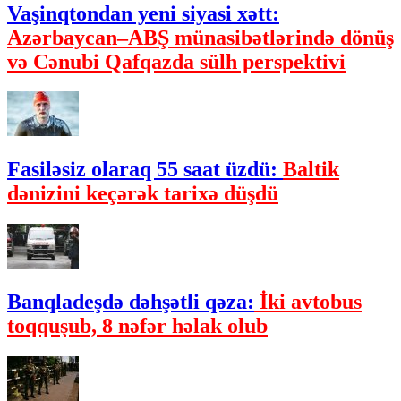
Vaşinqtondan yeni siyasi xətt:
Azərbaycan–ABŞ münasibətlərində dönüş
və Cənubi Qafqazda sülh perspektivi
Fasiləsiz olaraq 55 saat üzdü:
Baltik
dənizini keçərək tarixə düşdü
Banqladeşdə dəhşətli qəza:
İki avtobus
toqquşub, 8 nəfər həlak olub