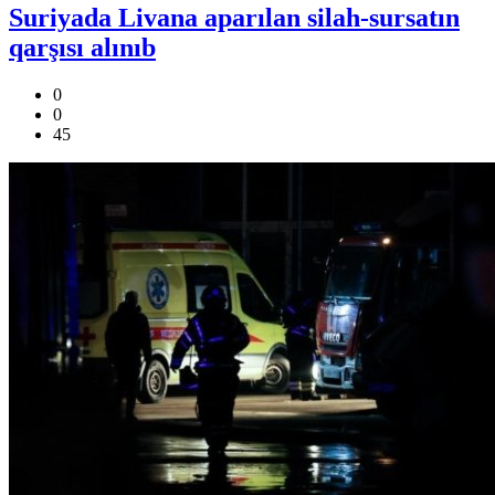
Suriyada Livana aparılan silah-sursatın
qarşısı alınıb
0
0
45