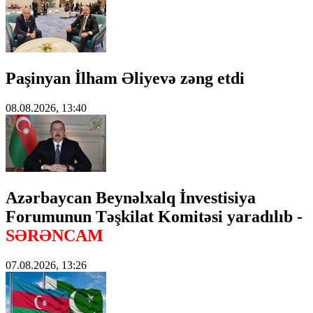
Paşinyan İlham Əliyevə zəng etdi
08.08.2026, 13:40
Azərbaycan Beynəlxalq İnvestisiya
Forumunun Təşkilat Komitəsi yaradılıb -
SƏRƏNCAM
07.08.2026, 13:26