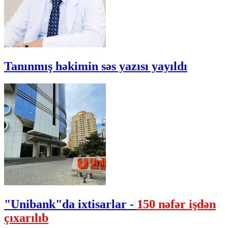
Tanınmış həkimin səs yazısı yayıldı
"Unibank"da ixtisarlar -
150 nəfər işdən
çıxarılıb