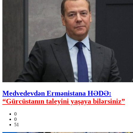
Medvedevdən Ermənistana HƏDƏ:
“Gürcüstanın taleyini yaşaya bilərsiniz”
0
0
51