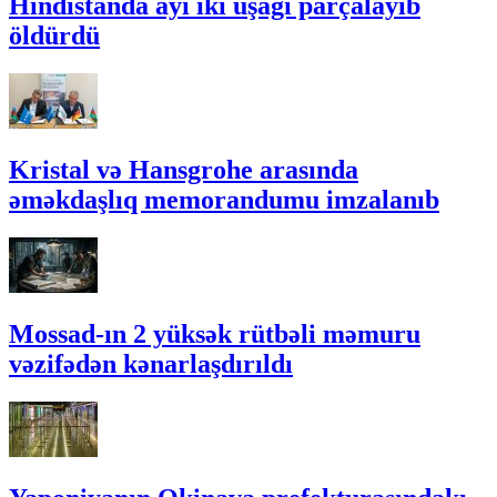
Hindistanda ayı iki uşağı parçalayıb
öldürdü
Kristal və Hansgrohe arasında
əməkdaşlıq memorandumu imzalanıb
Mossad-ın 2 yüksək rütbəli məmuru
vəzifədən kənarlaşdırıldı