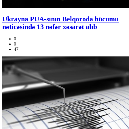
Ukrayna PUA-sının Belqoroda hücumu
nəticəsində 13 nəfər xəsarət alıb
0
0
47