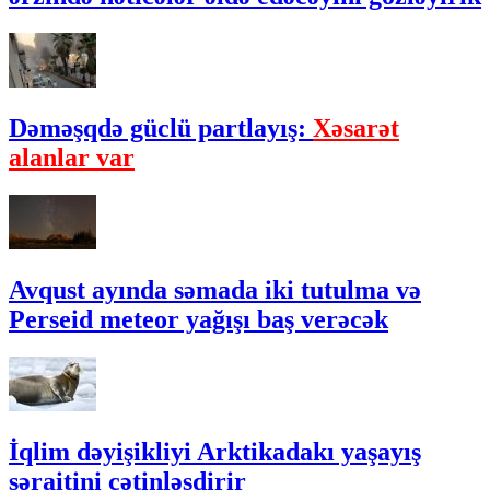
Dəməşqdə güclü partlayış:
Xəsarət
alanlar var
Avqust ayında səmada iki tutulma və
Perseid meteor yağışı baş verəcək
İqlim dəyişikliyi Arktikadakı yaşayış
şəraitini çətinləşdirir