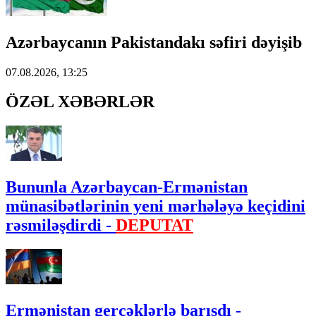
Azərbaycanın Pakistandakı səfiri dəyişib
07.08.2026, 13:25
ÖZƏL XƏBƏRLƏR
Bununla Azərbaycan-Ermənistan
münasibətlərinin yeni mərhələyə keçidini
rəsmiləşdirdi -
DEPUTAT
Ermənistan gerçəklərlə barışdı -