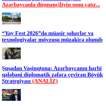
Azərbaycanla düşmənçiliyin sonu çatır...
“Yay Fest 2026”da müasir şəhərlər və
texnologiyalar mövzusu müzakirə olunub
Şuşadan Vaşinqtona: Azərbaycanın hərbi
qələbəni diplomatik zəfərə çevirən Böyük
Strategiyası
(ANALİZ)