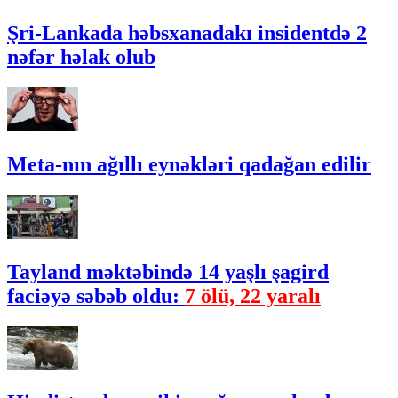
Şri-Lankada həbsxanadakı insidentdə 2
nəfər həlak olub
Meta-nın ağıllı eynəkləri qadağan edilir
Tayland məktəbində 14 yaşlı şagird
faciəyə səbəb oldu:
7 ölü, 22 yaralı