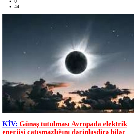
0
44
KİV:
Günəş tutulması Avropada elektrik
enerjisi çatışmazlığını dərinləşdirə bilər