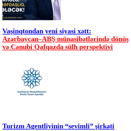
Vaşinqtondan yeni siyasi xətt:
Azərbaycan–ABŞ münasibətlərində dönüş
və Cənubi Qafqazda sülh perspektivi
Turizm Agentliyinin “sevimli” şirkəti