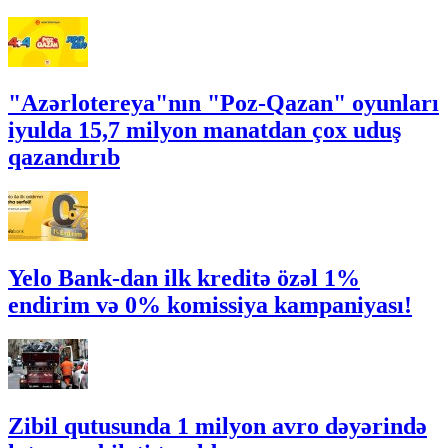
"Azərlotereya"nın "Poz-Qazan" oyunları
iyulda 15,7 milyon manatdan çox uduş
qazandırıb
Yelo Bank-dan ilk kreditə özəl 1%
endirim və 0% komissiya kampaniyası!
Zibil qutusunda 1 milyon avro dəyərində