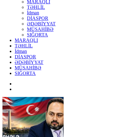
MARAQLI
TƏHLİL
İdman
DİASPOR
ƏDƏBİYYAT
MÜSAHİBƏ
SIĞORTA
MARAQLI
TƏHLİL
İdman
DİASPOR
ƏDƏBİYYAT
MÜSAHİBƏ
SIĞORTA