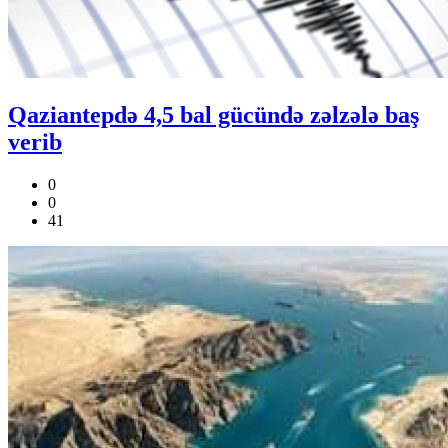
Qaziantepdə 4,5 bal gücündə zəlzələ baş
verib
0
0
41