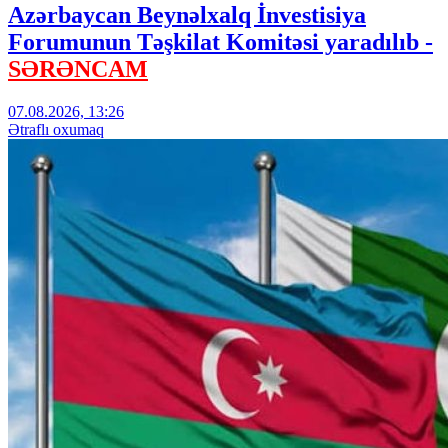
Azərbaycan Beynəlxalq İnvestisiya
Forumunun Təşkilat Komitəsi yaradılıb -
SƏRƏNCAM
07.08.2026, 13:26
Ətraflı oxumaq