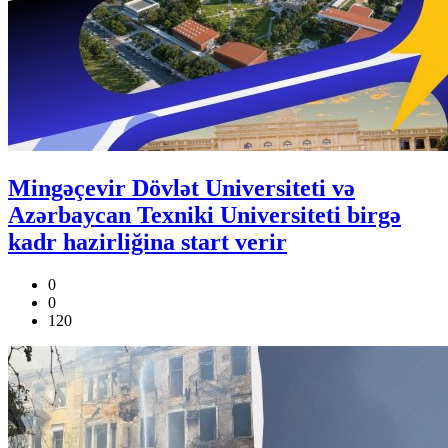
Mingəçevir Dövlət Universiteti və
Azərbaycan Texniki Universiteti birgə
kadr hazirliğina start verir
0
0
120