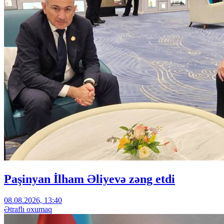
Paşinyan İlham Əliyevə zəng etdi
08.08.2026, 13:40
Ətraflı oxumaq