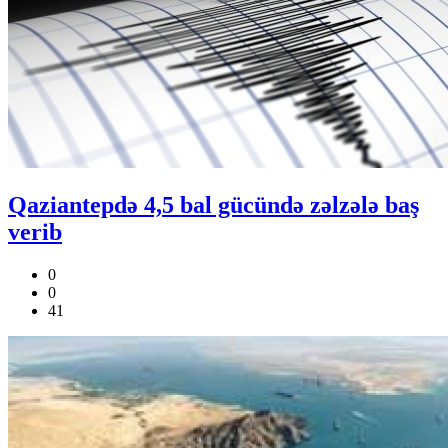
Qaziantepdə 4,5 bal gücündə zəlzələ baş
verib
0
0
41