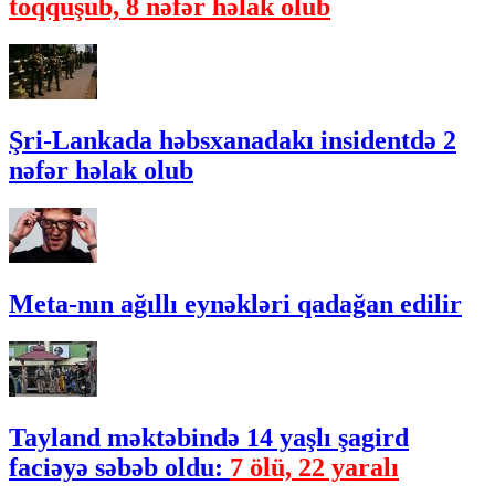
toqquşub, 8 nəfər həlak olub
Şri-Lankada həbsxanadakı insidentdə 2
nəfər həlak olub
Meta-nın ağıllı eynəkləri qadağan edilir
Tayland məktəbində 14 yaşlı şagird
faciəyə səbəb oldu:
7 ölü, 22 yaralı