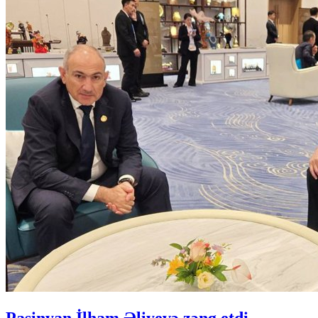
Paşinyan İlham Əliyevə zəng etdi