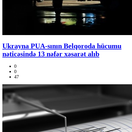
Ukrayna PUA-sının Belqoroda hücumu
nəticəsində 13 nəfər xəsarət alıb
0
0
47