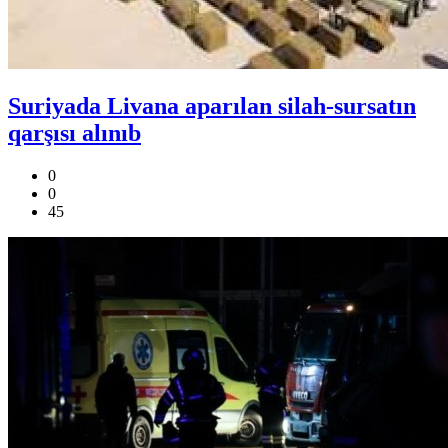
Suriyada Livana aparılan silah-sursatın
qarşısı alınıb
0
0
45