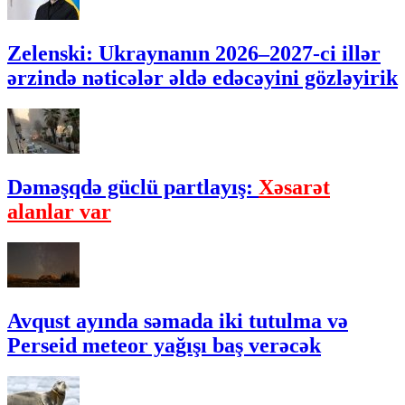
Zelenski: Ukraynanın 2026–2027-ci illər
ərzində nəticələr əldə edəcəyini gözləyirik
Dəməşqdə güclü partlayış:
Xəsarət
alanlar var
Avqust ayında səmada iki tutulma və
Perseid meteor yağışı baş verəcək