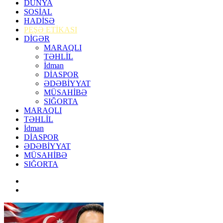
DÜNYA
SOSİAL
HADİSƏ
PEŞƏ ETİKASI
DİGƏR
MARAQLI
TƏHLİL
İdman
DİASPOR
ƏDƏBİYYAT
MÜSAHİBƏ
SIĞORTA
MARAQLI
TƏHLİL
İdman
DİASPOR
ƏDƏBİYYAT
MÜSAHİBƏ
SIĞORTA