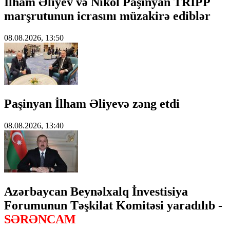
İlham Əliyev və Nikol Paşinyan TRIPP
marşrutunun icrasını müzakirə ediblər
08.08.2026, 13:50
Paşinyan İlham Əliyevə zəng etdi
08.08.2026, 13:40
Azərbaycan Beynəlxalq İnvestisiya
Forumunun Təşkilat Komitəsi yaradılıb -
SƏRƏNCAM