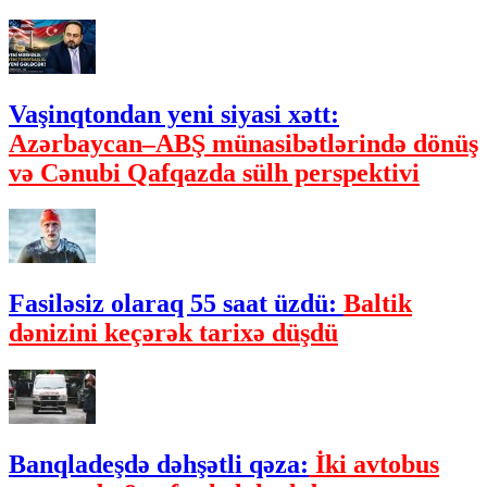
Vaşinqtondan yeni siyasi xətt:
Azərbaycan–ABŞ münasibətlərində dönüş
və Cənubi Qafqazda sülh perspektivi
Fasiləsiz olaraq 55 saat üzdü:
Baltik
dənizini keçərək tarixə düşdü
Banqladeşdə dəhşətli qəza:
İki avtobus