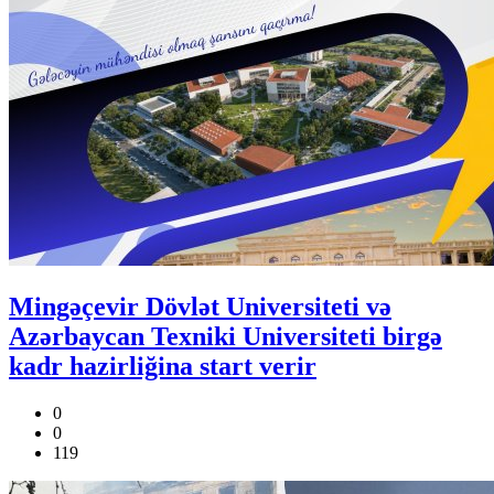
Mingəçevir Dövlət Universiteti və
Azərbaycan Texniki Universiteti birgə
kadr hazirliğina start verir
0
0
119