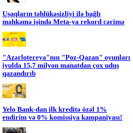
Uşaqların təhlükəsizliyi ilə bağlı
məhkəmə işində Meta-ya rekord cərimə
"Azərlotereya"nın "Poz-Qazan" oyunları
iyulda 15,7 milyon manatdan çox uduş
qazandırıb
Yelo Bank-dan ilk kreditə özəl 1%
endirim və 0% komissiya kampaniyası!