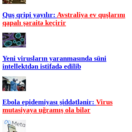
Quş qripi yayılır:
Avstraliya ev quşlarını
qapalı şəraitə keçirir
Yeni virusların yaranmasında süni
intellektdən istifadə edilib
Ebola epidemiyası şiddətlənir:
Virus
mutasiyaya uğramış ola bilər