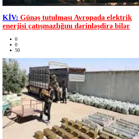
KİV:
Günəş tutulması Avropada elektrik
enerjisi çatışmazlığını dərinləşdirə bilər
0
0
50