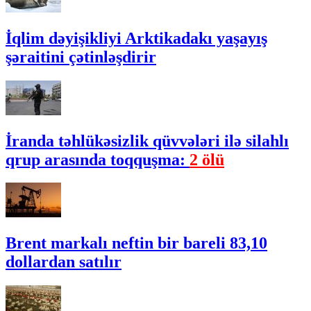
İqlim dəyişikliyi Arktikadakı yaşayış
şəraitini çətinləşdirir
İranda təhlükəsizlik qüvvələri ilə silahlı
qrup arasında toqquşma:
2 ölü
Brent markalı neftin bir bareli 83,10
dollardan satılır