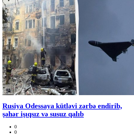
Rusiya Odessaya kütləvi zərbə endirib,
şəhər işıqsız və susuz qalıb
0
0