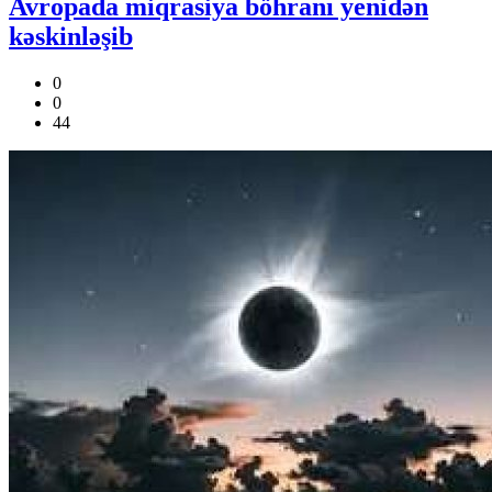
Avropada miqrasiya böhranı yenidən
kəskinləşib
0
0
44