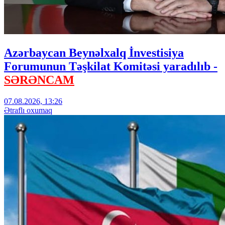
Azərbaycan Beynəlxalq İnvestisiya
Forumunun Təşkilat Komitəsi yaradılıb -
SƏRƏNCAM
07.08.2026, 13:26
Ətraflı oxumaq