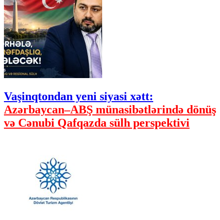
Vaşinqtondan yeni siyasi xətt:
Azərbaycan–ABŞ münasibətlərində dönüş
və Cənubi Qafqazda sülh perspektivi