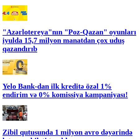
"Azərlotereya"nın "Poz-Qazan" oyunları
iyulda 15,7 milyon manatdan çox uduş
qazandırıb
Yelo Bank-dan ilk kreditə özəl 1%
endirim və 0% komissiya kampaniyası!
Zibil qutusunda 1 milyon avro dəyərində