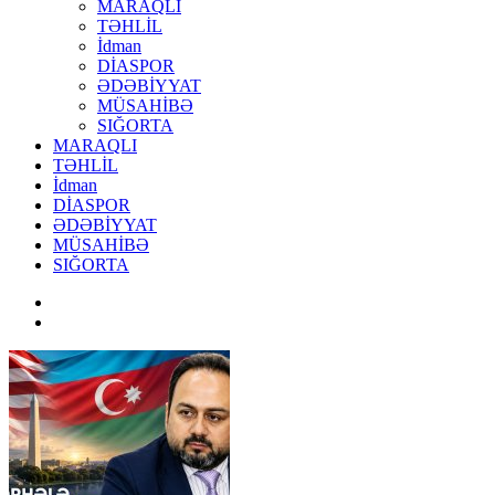
MARAQLI
TƏHLİL
İdman
DİASPOR
ƏDƏBİYYAT
MÜSAHİBƏ
SIĞORTA
MARAQLI
TƏHLİL
İdman
DİASPOR
ƏDƏBİYYAT
MÜSAHİBƏ
SIĞORTA