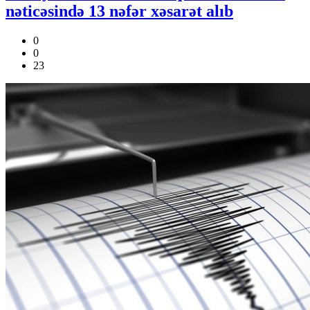
nəticəsində 13 nəfər xəsarət alıb
0
0
23