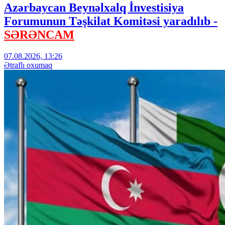
Azərbaycan Beynəlxalq İnvestisiya
Forumunun Təşkilat Komitəsi yaradılıb -
SƏRƏNCAM
07.08.2026, 13:26
Ətraflı oxumaq