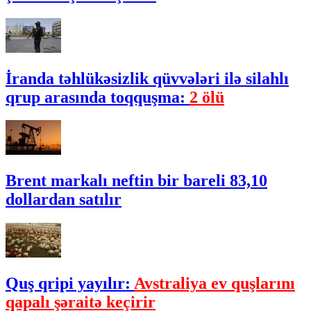
İranda təhlükəsizlik qüvvələri ilə silahlı
qrup arasında toqquşma:
2 ölü
Brent markalı neftin bir bareli 83,10
dollardan satılır
Quş qripi yayılır:
Avstraliya ev quşlarını
qapalı şəraitə keçirir