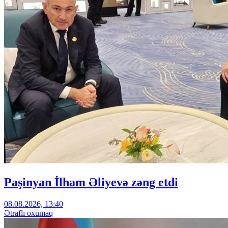
Paşinyan İlham Əliyevə zəng etdi
08.08.2026, 13:40
Ətraflı oxumaq