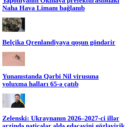
Yaponiyanın Okinava prefekturasındakı
Naha Hava Limanı bağlanıb
Belçika Qrenlandiyaya qoşun göndərir
Yunanıstanda Qərbi Nil virusuna
yoluxma halları 65-ə çatıb
Zelenski: Ukraynanın 2026–2027-ci illər
ərzində nəticələr əldə edəcəyini gözləyirik