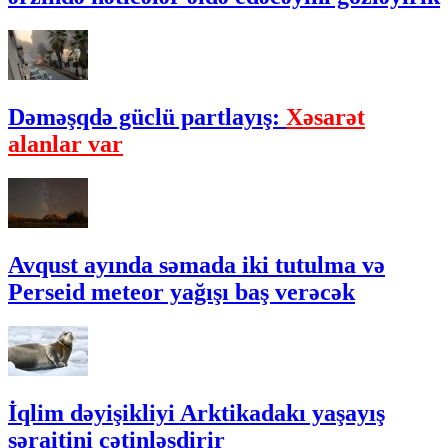
Dəməşqdə güclü partlayış:
Xəsarət
alanlar var
Avqust ayında səmada iki tutulma və
Perseid meteor yağışı baş verəcək
İqlim dəyişikliyi Arktikadakı yaşayış
şəraitini çətinləşdirir