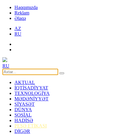
Haqqımızda
Reklam
Əlaqə
AZ
RU
RU
AKTUAL
İQTİSADİYYAT
TEXNOLOGİYA
MƏDƏNİYYƏT
SİYASƏT
DÜNYA
SOSİAL
HADİSƏ
PEŞƏ ETİKASI
DİGƏR