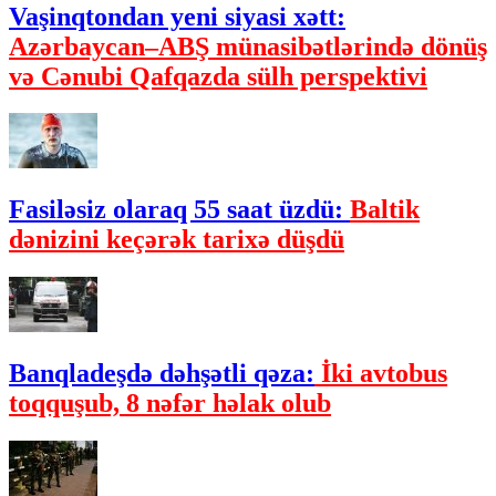
Vaşinqtondan yeni siyasi xətt:
Azərbaycan–ABŞ münasibətlərində dönüş
və Cənubi Qafqazda sülh perspektivi
Fasiləsiz olaraq 55 saat üzdü:
Baltik
dənizini keçərək tarixə düşdü
Banqladeşdə dəhşətli qəza:
İki avtobus
toqquşub, 8 nəfər həlak olub