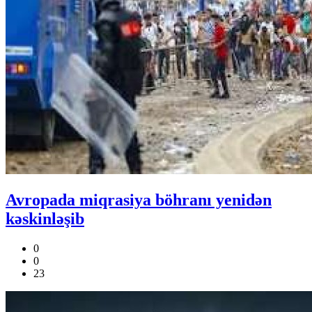
Avropada miqrasiya böhranı yenidən
kəskinləşib
0
0
23