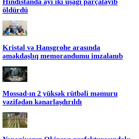
Hindistanda ayı iki uşağı parçalayıb
öldürdü
Kristal və Hansgrohe arasında
əməkdaşlıq memorandumu imzalanıb
Mossad-ın 2 yüksək rütbəli məmuru
vəzifədən kənarlaşdırıldı