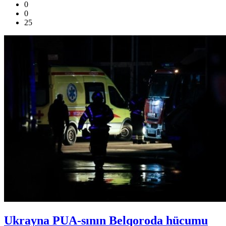
0
0
25
Ukrayna PUA-sının Belqoroda hücumu