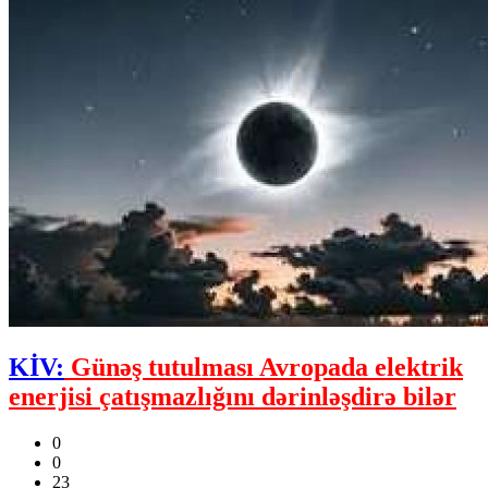
KİV:
Günəş tutulması Avropada elektrik
enerjisi çatışmazlığını dərinləşdirə bilər
0
0
23