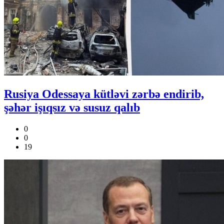
Rusiya Odessaya kütləvi zərbə endirib,
şəhər işıqsız və susuz qalıb
0
0
19