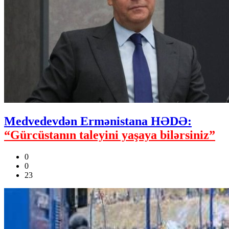
Medvedevdən Ermənistana HƏDƏ:
“Gürcüstanın taleyini yaşaya bilərsiniz”
0
0
23