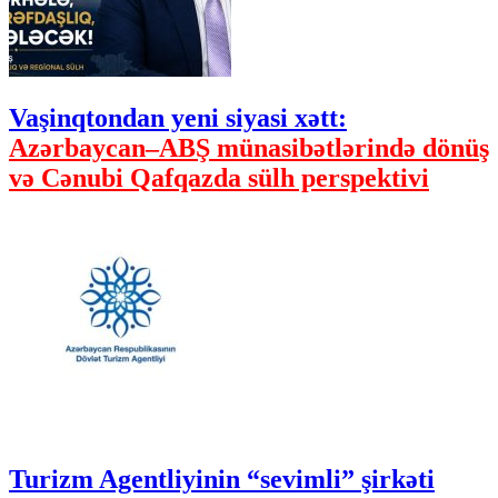
Vaşinqtondan yeni siyasi xətt:
Azərbaycan–ABŞ münasibətlərində dönüş
və Cənubi Qafqazda sülh perspektivi
Turizm Agentliyinin “sevimli” şirkəti