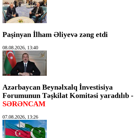
Paşinyan İlham Əliyevə zəng etdi
08.08.2026, 13:40
Azərbaycan Beynəlxalq İnvestisiya
Forumunun Təşkilat Komitəsi yaradılıb -
SƏRƏNCAM
07.08.2026, 13:26