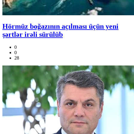
Hörmüz boğazının açılması üçün yeni
şərtlər irəli sürülüb
0
0
28