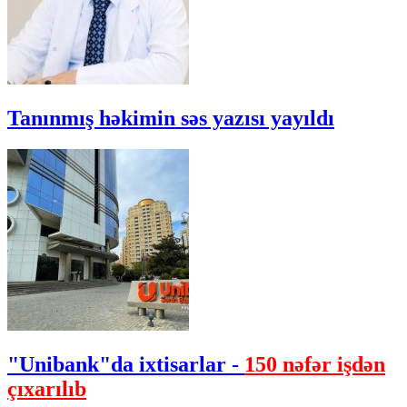
Tanınmış həkimin səs yazısı yayıldı
"Unibank"da ixtisarlar -
150 nəfər işdən
çıxarılıb