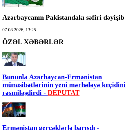
Azərbaycanın Pakistandakı səfiri dəyişib
07.08.2026, 13:25
ÖZƏL XƏBƏRLƏR
Bununla Azərbaycan-Ermənistan
münasibətlərinin yeni mərhələyə keçidini
rəsmiləşdirdi -
DEPUTAT
Ermənistan gerçəklərlə barışdı -