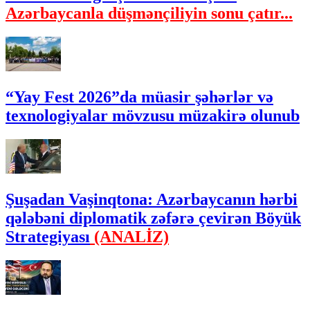
Azərbaycanla düşmənçiliyin sonu çatır...
“Yay Fest 2026”da müasir şəhərlər və
texnologiyalar mövzusu müzakirə olunub
Şuşadan Vaşinqtona: Azərbaycanın hərbi
qələbəni diplomatik zəfərə çevirən Böyük
Strategiyası
(ANALİZ)