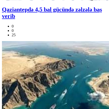
Qaziantepdə 4,5 bal gücündə zəlzələ baş
verib
0
0
25