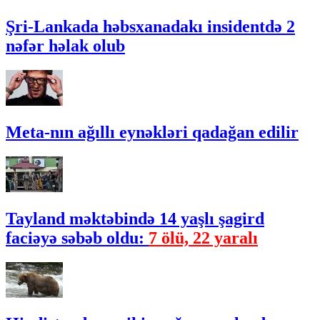
Şri-Lankada həbsxanadakı insidentdə 2
nəfər həlak olub
Meta-nın ağıllı eynəkləri qadağan edilir
Tayland məktəbində 14 yaşlı şagird
faciəyə səbəb oldu:
7 ölü, 22 yaralı