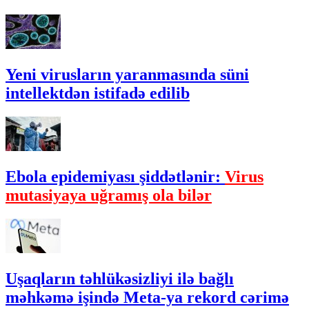
Yeni virusların yaranmasında süni
intellektdən istifadə edilib
Ebola epidemiyası şiddətlənir:
Virus
mutasiyaya uğramış ola bilər
Uşaqların təhlükəsizliyi ilə bağlı
məhkəmə işində Meta-ya rekord cərimə