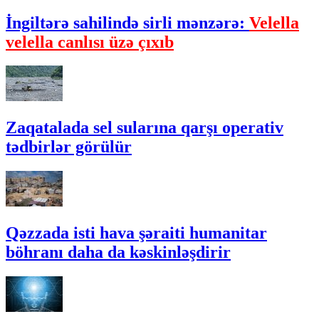
İngiltərə sahilində sirli mənzərə:
Velella
velella canlısı üzə çıxıb
Zaqatalada sel sularına qarşı operativ
tədbirlər görülür
Qəzzada isti hava şəraiti humanitar
böhranı daha da kəskinləşdirir