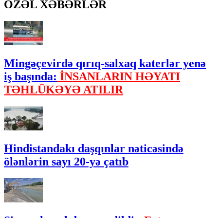
ÖZƏL XƏBƏRLƏR
Mingəçevirdə qırıq-salxaq katerlər yenə
iş başında:
İNSANLARIN HƏYATI
TƏHLÜKƏYƏ ATILIR
Hindistandakı daşqınlar nəticəsində
ölənlərin sayı 20-yə çatıb