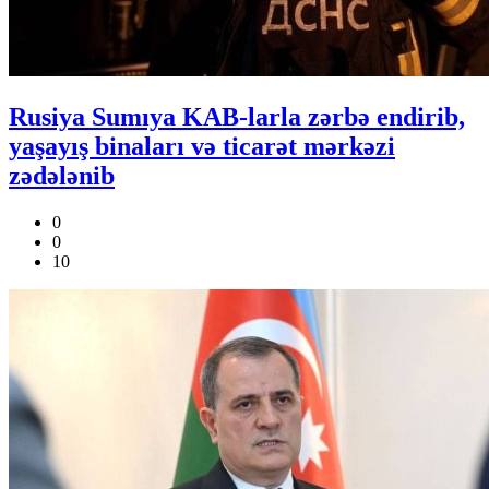
Rusiya Sumıya KAB-larla zərbə endirib,
yaşayış binaları və ticarət mərkəzi
zədələnib
0
0
10