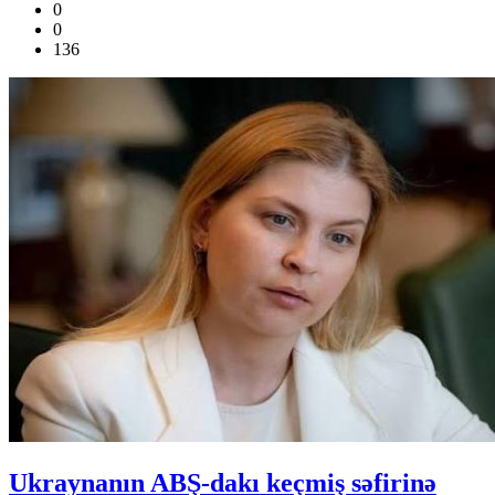
0
0
136
Ukraynanın ABŞ-dakı keçmiş səfirinə