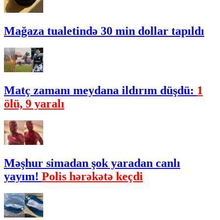
Mağaza tualetində 30 min dollar tapıldı
Matç zamanı meydana ildırım düşdü:
1
ölü, 9 yaralı
Məşhur simadan şok yaradan canlı
yayım!
Polis hərəkətə keçdi