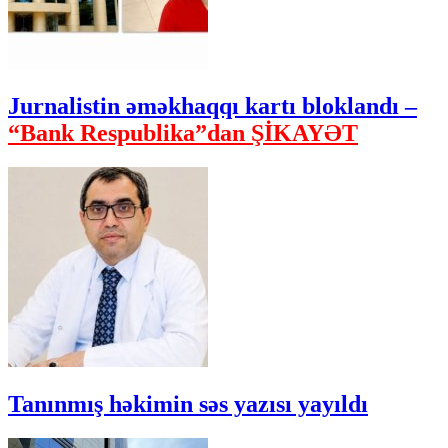
Jurnalistin əməkhaqqı kartı bloklandı –
“Bank Respublika”dan ŞİKAYƏT
Tanınmış həkimin səs yazısı yayıldı