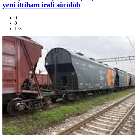
yeni ittiham irəli sürülüb
0
0
178