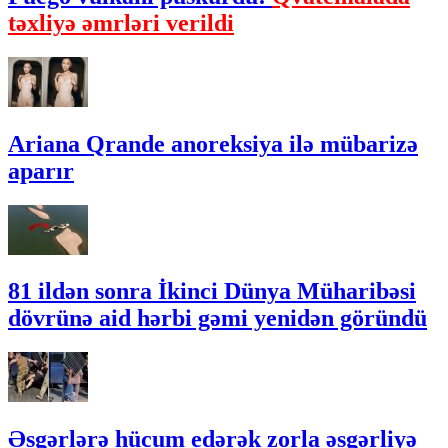
təxliyə əmrləri verildi
Ariana Qrande anoreksiya ilə mübarizə
aparır
81 ildən sonra İkinci Dünya Müharibəsi
dövrünə aid hərbi gəmi yenidən göründü
Əsgərlərə hücum edərək zorla əsgərliyə