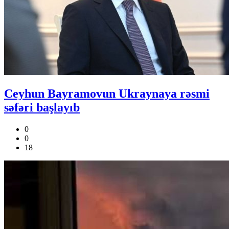
Ceyhun Bayramovun Ukraynaya rəsmi
səfəri başlayıb
0
0
18