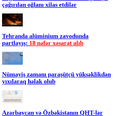
çağırılan oğlanı xilas etdilər
Tehranda alüminium zavodunda
partlayış:
18 nəfər xəsarət alıb
Nümayiş zamanı paraşütçü yüksəklikdən
yıxılaraq həlak olub
Azərbaycan və Özbəkistanın QHT-lər