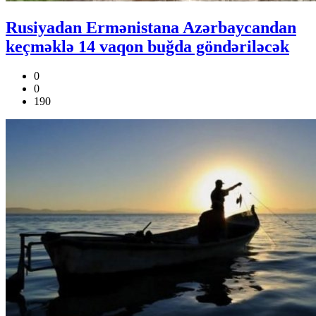
Rusiyadan Ermənistana Azərbaycandan
keçməklə 14 vaqon buğda göndəriləcək
0
0
190