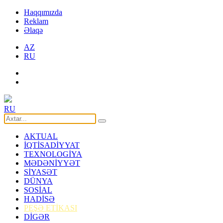
Haqqımızda
Reklam
Əlaqə
AZ
RU
RU
AKTUAL
İQTİSADİYYAT
TEXNOLOGİYA
MƏDƏNİYYƏT
SİYASƏT
DÜNYA
SOSİAL
HADİSƏ
PEŞƏ ETİKASI
DİGƏR