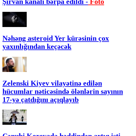
Şirvan kanalı bərpa edildi -
Foto
Nəhəng asteroid Yer kürəsinin çox
yaxınlığından keçəcək
Zelenski Kiyev vilayətinə edilən
hücumlar nəticəsində ölənlərin sayının
17-yə çatdığını açıqlayıb