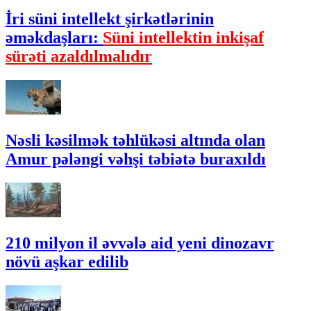
İri süni intellekt şirkətlərinin
əməkdaşları:
Süni intellektin inkişaf
sürəti azaldılmalıdır
Nəsli kəsilmək təhlükəsi altında olan
Amur pələngi vəhşi təbiətə buraxıldı
210 milyon il əvvələ aid yeni dinozavr
növü aşkar edilib