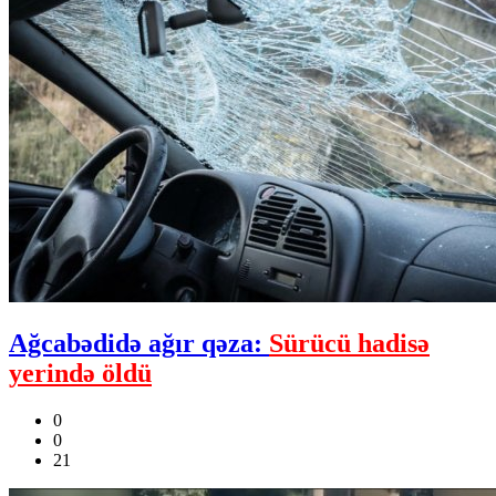
Ağcabədidə ağır qəza:
Sürücü hadisə
yerində öldü
0
0
21