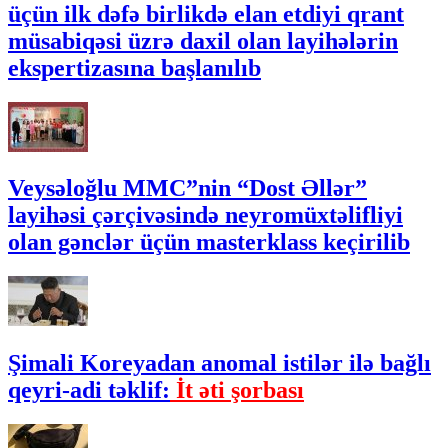
üçün ilk dəfə birlikdə elan etdiyi qrant
müsabiqəsi üzrə daxil olan layihələrin
ekspertizasına başlanılıb
Veysəloğlu MMC”nin “Dost Əllər”
layihəsi çərçivəsində neyromüxtəlifliyi
olan gənclər üçün masterklass keçirilib
Şimali Koreyadan anomal istilər ilə bağlı
qeyri-adi təklif:
İt əti şorbası