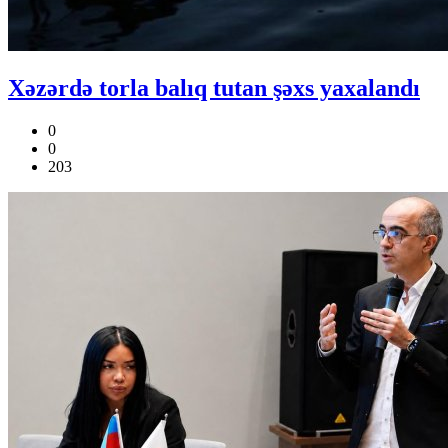
Xəzərdə torla balıq tutan şəxs yaxalandı
0
0
203