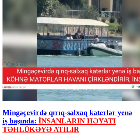
Mingəçevirdə qırıq-salxaq katerlər yenə
iş başında:
İNSANLARIN HƏYATI
TƏHLÜKƏYƏ ATILIR