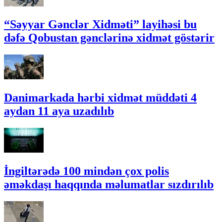
“Səyyar Gənclər Xidməti” layihəsi bu
dəfə Qobustan gənclərinə xidmət göstərir
Danimarkada hərbi xidmət müddəti 4
aydan 11 aya uzadılıb
İngiltərədə 100 mindən çox polis
əməkdaşı haqqında məlumatlar sızdırılıb