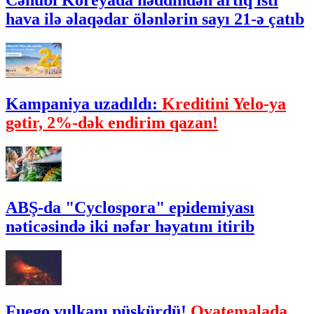
Cənubi Koreyada həddindən artıq isti
hava ilə əlaqədar ölənlərin sayı 21-ə çatıb
Kampaniya uzadıldı:
Kreditini Yelo-ya
gətir, 2%-dək endirim qazan!
ABŞ-da "Cyclospora" epidemiyası
nəticəsində iki nəfər həyatını itirib
Fuego vulkanı püskürdü!
Qvatemalada