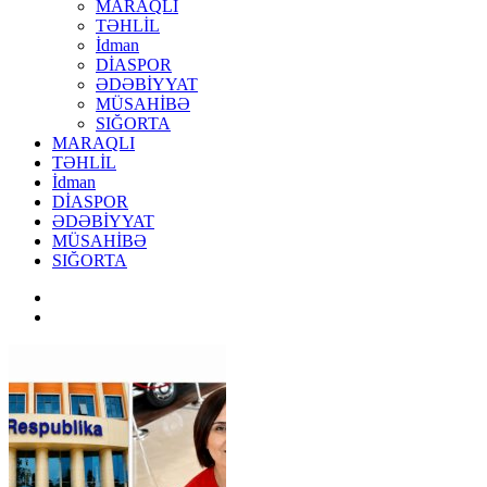
MARAQLI
TƏHLİL
İdman
DİASPOR
ƏDƏBİYYAT
MÜSAHİBƏ
SIĞORTA
MARAQLI
TƏHLİL
İdman
DİASPOR
ƏDƏBİYYAT
MÜSAHİBƏ
SIĞORTA