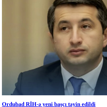
Ordubad RİH-ə yeni başçı təyin edildi