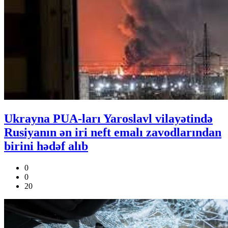
Ukrayna PUA-ları Yaroslavl vilayətində
Rusiyanın ən iri neft emalı zavodlarından
birini hədəf alıb
0
0
20