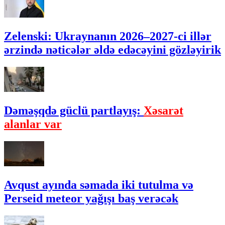
Zelenski: Ukraynanın 2026–2027-ci illər
ərzində nəticələr əldə edəcəyini gözləyirik
Dəməşqdə güclü partlayış:
Xəsarət
alanlar var
Avqust ayında səmada iki tutulma və
Perseid meteor yağışı baş verəcək