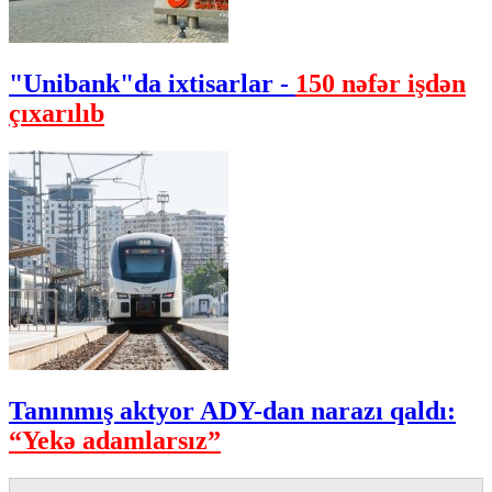
"Unibank"da ixtisarlar -
150 nəfər işdən
çıxarılıb
Tanınmış aktyor ADY-dan narazı qaldı:
“Yekə adamlarsız”