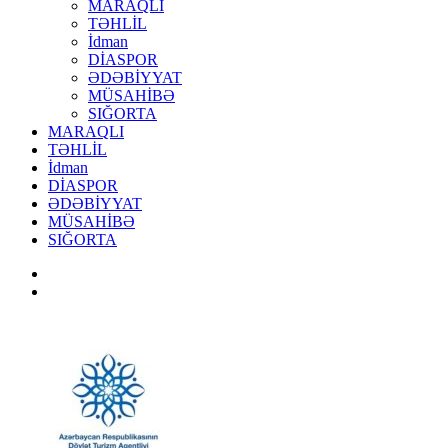
MARAQLI
TƏHLİL
İdman
DİASPOR
ƏDƏBİYYAT
MÜSAHİBƏ
SIĞORTA
MARAQLI
TƏHLİL
İdman
DİASPOR
ƏDƏBİYYAT
MÜSAHİBƏ
SIĞORTA