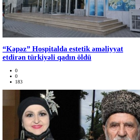
“Kəpəz” Hospitalda estetik əməliyyat
etdirən türkiyəli qadın öldü
0
0
183