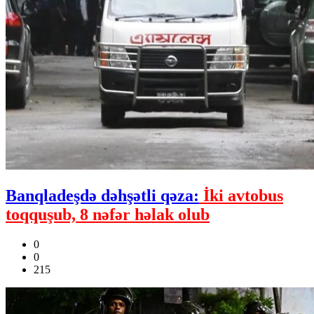
Banqladeşdə dəhşətli qəza:
İki avtobus
toqquşub, 8 nəfər həlak olub
0
0
215