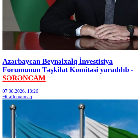
Azərbaycan Beynəlxalq İnvestisiya
Forumunun Təşkilat Komitəsi yaradılıb -
SƏRƏNCAM
07.08.2026, 13:26
Ətraflı oxumaq