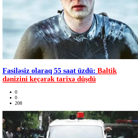
Fasiləsiz olaraq 55 saat üzdü:
Baltik
dənizini keçərək tarixə düşdü
0
0
208