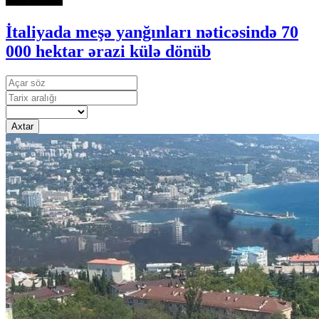
İtaliyada meşə yanğınları nəticəsində 70
000 hektar ərazi külə dönüb
Axtar