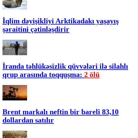
İqlim dəyişikliyi Arktikadakı yaşayış
şəraitini çətinləşdirir
İranda təhlükəsizlik qüvvələri ilə silahlı
qrup arasında toqquşma:
2 ölü
Brent markalı neftin bir bareli 83,10
dollardan satılır