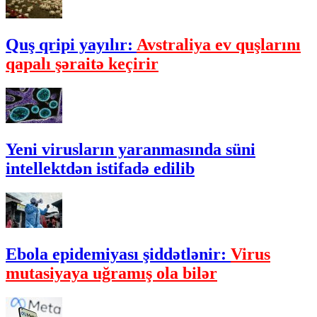
Quş qripi yayılır:
Avstraliya ev quşlarını
qapalı şəraitə keçirir
Yeni virusların yaranmasında süni
intellektdən istifadə edilib
Ebola epidemiyası şiddətlənir:
Virus
mutasiyaya uğramış ola bilər