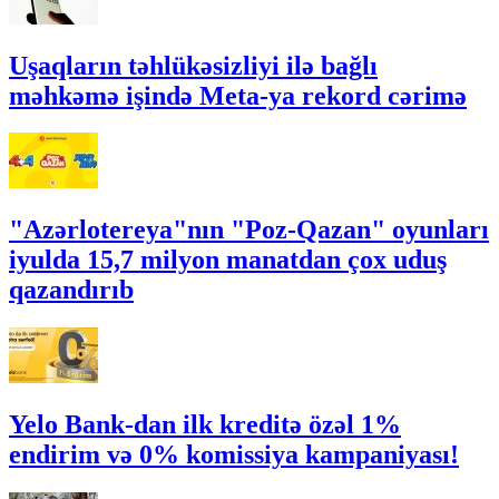
Uşaqların təhlükəsizliyi ilə bağlı
məhkəmə işində Meta-ya rekord cərimə
"Azərlotereya"nın "Poz-Qazan" oyunları
iyulda 15,7 milyon manatdan çox uduş
qazandırıb
Yelo Bank-dan ilk kreditə özəl 1%
endirim və 0% komissiya kampaniyası!