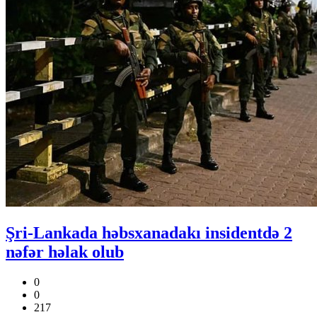
Şri-Lankada həbsxanadakı insidentdə 2
nəfər həlak olub
0
0
217