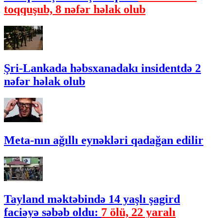
toqquşub, 8 nəfər həlak olub
Şri-Lankada həbsxanadakı insidentdə 2
nəfər həlak olub
Meta-nın ağıllı eynəkləri qadağan edilir
Tayland məktəbində 14 yaşlı şagird
faciəyə səbəb oldu:
7 ölü, 22 yaralı