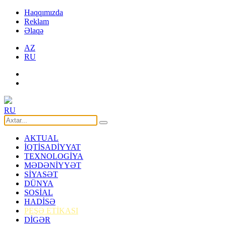
Haqqımızda
Reklam
Əlaqə
AZ
RU
RU
AKTUAL
İQTİSADİYYAT
TEXNOLOGİYA
MƏDƏNİYYƏT
SİYASƏT
DÜNYA
SOSİAL
HADİSƏ
PEŞƏ ETİKASI
DİGƏR