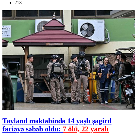
218
Tayland məktəbində 14 yaşlı şagird
faciəyə səbəb oldu:
7 ölü, 22 yaralı