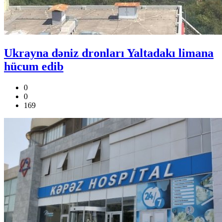
Ukrayna dəniz dronları Yaltadakı limana
hücum edib
0
0
169