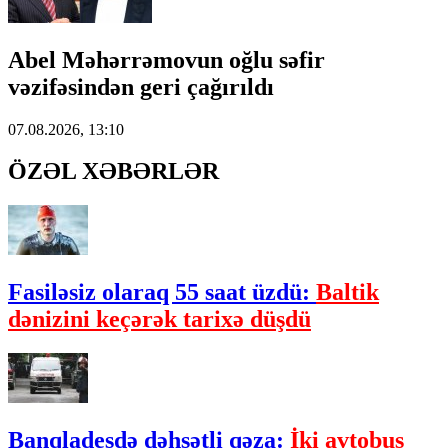
Abel Məhərrəmovun oğlu səfir
vəzifəsindən geri çağırıldı
07.08.2026, 13:10
ÖZƏL XƏBƏRLƏR
Fasiləsiz olaraq 55 saat üzdü:
Baltik
dənizini keçərək tarixə düşdü
Banqladeşdə dəhşətli qəza:
İki avtobus