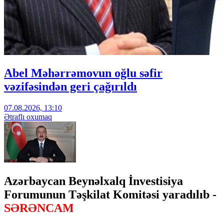
Abel Məhərrəmovun oğlu səfir
vəzifəsindən geri çağırıldı
07.08.2026, 13:10
Ətraflı oxumaq
Azərbaycan Beynəlxalq İnvestisiya
Forumunun Təşkilat Komitəsi yaradılıb -
SƏRƏNCAM