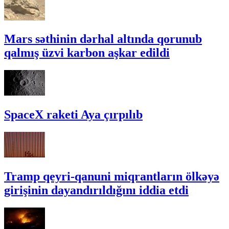
Mars səthinin dərhal altında qorunub
qalmış üzvi karbon aşkar edildi
SpaceX raketi Aya çırpılıb
Tramp qeyri-qanuni miqrantların ölkəyə
girişinin dayandırıldığını iddia etdi