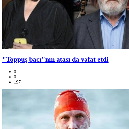
"Toppuş bacı"nın atası da vəfat etdi
0
0
197