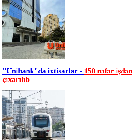
"Unibank"da ixtisarlar -
150 nəfər işdən
çıxarılıb