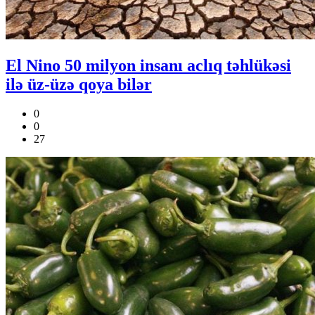
El Nino 50 milyon insanı aclıq təhlükəsi
ilə üz-üzə qoya bilər
0
0
27