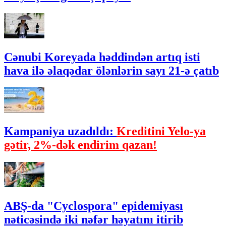
Cənubi Koreyada həddindən artıq isti
hava ilə əlaqədar ölənlərin sayı 21-ə çatıb
Kampaniya uzadıldı:
Kreditini Yelo-ya
gətir, 2%-dək endirim qazan!
ABŞ-da "Cyclospora" epidemiyası
nəticəsində iki nəfər həyatını itirib