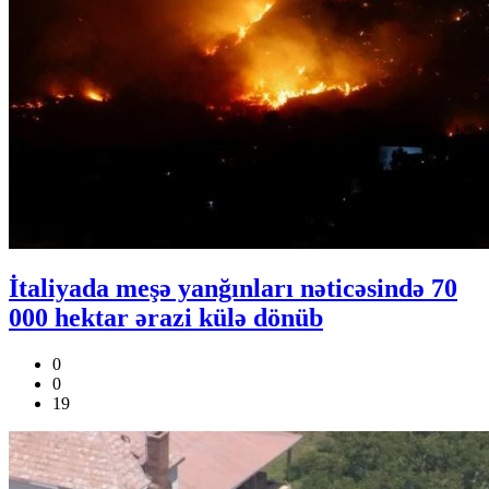
İtaliyada meşə yanğınları nəticəsində 70
000 hektar ərazi külə dönüb
0
0
19