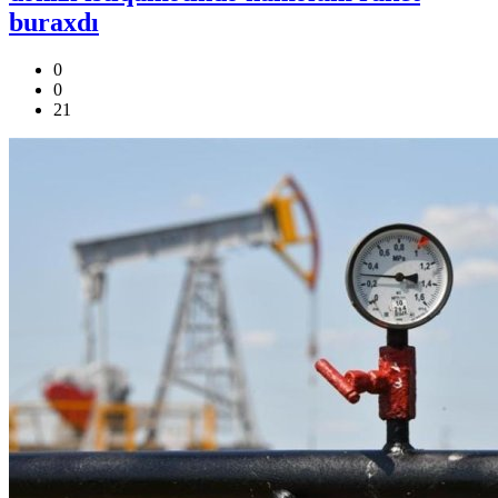
buraxdı
0
0
21