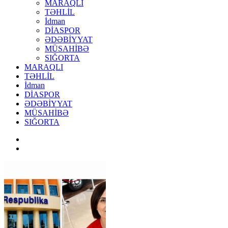
MARAQLI
TƏHLİL
İdman
DİASPOR
ƏDƏBİYYAT
MÜSAHİBƏ
SIĞORTA
MARAQLI
TƏHLİL
İdman
DİASPOR
ƏDƏBİYYAT
MÜSAHİBƏ
SIĞORTA