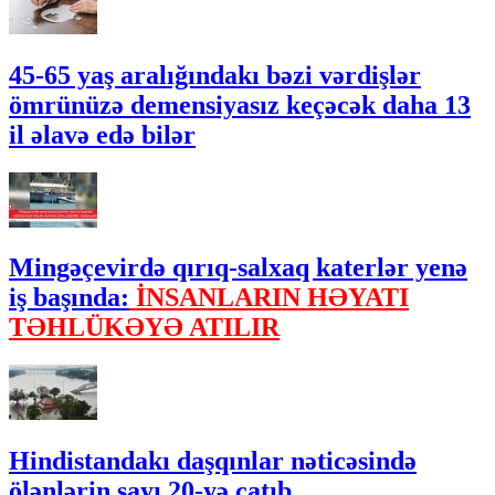
45-65 yaş aralığındakı bəzi vərdişlər
ömrünüzə demensiyasız keçəcək daha 13
il əlavə edə bilər
Mingəçevirdə qırıq-salxaq katerlər yenə
iş başında:
İNSANLARIN HƏYATI
TƏHLÜKƏYƏ ATILIR
Hindistandakı daşqınlar nəticəsində
ölənlərin sayı 20-yə çatıb