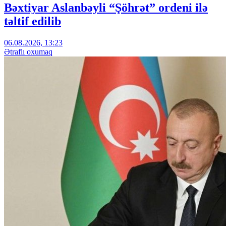
Bəxtiyar Aslanbəyli “Şöhrət” ordeni ilə
təltif edilib
06.08.2026, 13:23
Ətraflı oxumaq