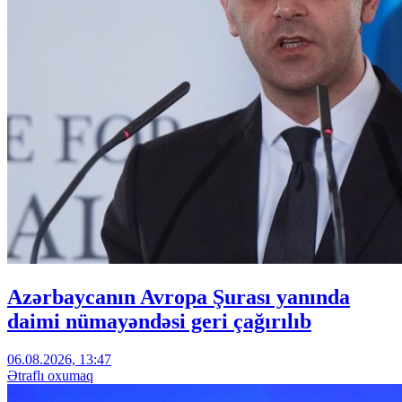
Azərbaycanın Avropa Şurası yanında
daimi nümayəndəsi geri çağırılıb
06.08.2026, 13:47
Ətraflı oxumaq