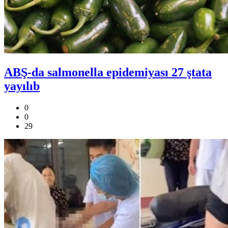
ABŞ-da salmonella epidemiyası 27 ştata
yayılıb
0
0
29