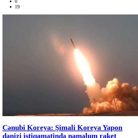
0
19
Cənubi Koreya: Şimali Koreya Yapon
dənizi istiqamətində naməlum raket