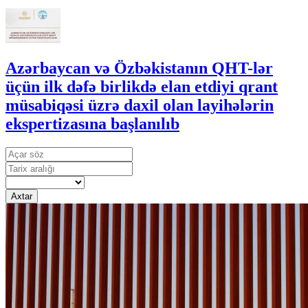
Azərbaycan və Özbəkistanın QHT-lər
üçün ilk dəfə birlikdə elan etdiyi qrant
müsabiqəsi üzrə daxil olan layihələrin
ekspertizasına başlanılıb
Axtar