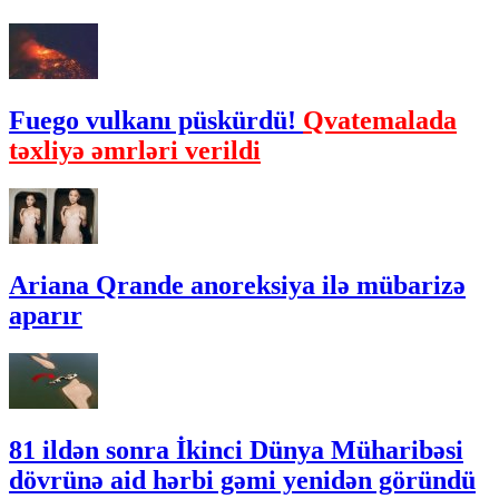
Fuego vulkanı püskürdü!
Qvatemalada
təxliyə əmrləri verildi
Ariana Qrande anoreksiya ilə mübarizə
aparır
81 ildən sonra İkinci Dünya Müharibəsi
dövrünə aid hərbi gəmi yenidən göründü