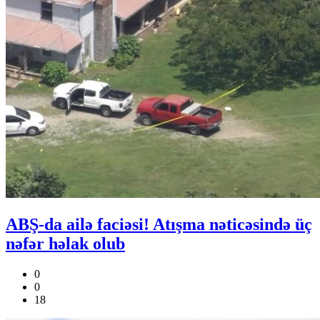
ABŞ-da ailə faciəsi! Atışma nəticəsində üç
nəfər həlak olub
0
0
18