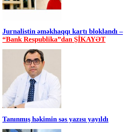
Jurnalistin əməkhaqqı kartı bloklandı –
“Bank Respublika”dan ŞİKAYƏT
Tanınmış həkimin səs yazısı yayıldı