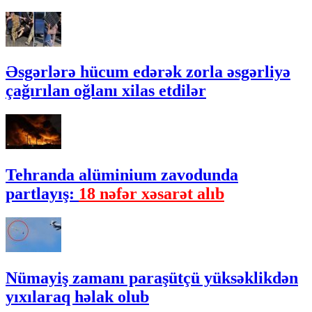
Əsgərlərə hücum edərək zorla əsgərliyə
çağırılan oğlanı xilas etdilər
Tehranda alüminium zavodunda
partlayış:
18 nəfər xəsarət alıb
Nümayiş zamanı paraşütçü yüksəklikdən
yıxılaraq həlak olub