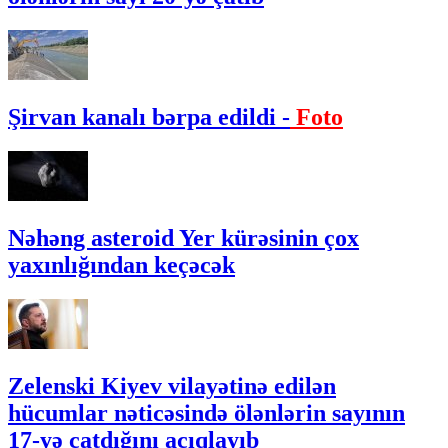
Şirvan kanalı bərpa edildi -
Foto
Nəhəng asteroid Yer kürəsinin çox
yaxınlığından keçəcək
Zelenski Kiyev vilayətinə edilən
hücumlar nəticəsində ölənlərin sayının
17-yə çatdığını açıqlayıb