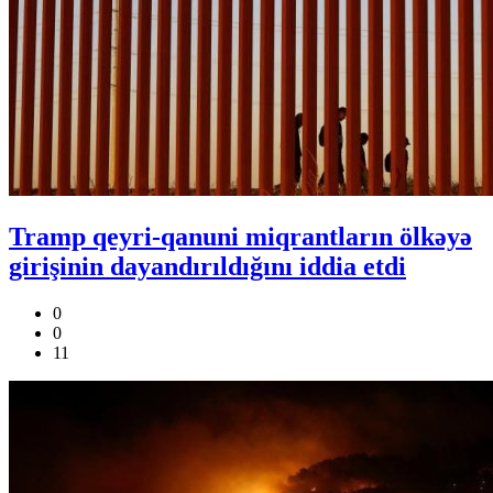
Tramp qeyri-qanuni miqrantların ölkəyə
girişinin dayandırıldığını iddia etdi
0
0
11