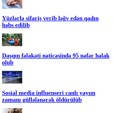
Yüzlərlə sifariş verib ləğv edən qadın
həbs edilib
Daşqın fəlakəti nəticəsində 95 nəfər həlak
olub
Sosial media influenseri canlı yayım
zamanı güllələnərək öldürülüb