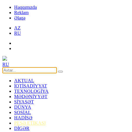
Haqqımızda
Reklam
Əlaqə
AZ
RU
RU
AKTUAL
İQTİSADİYYAT
TEXNOLOGİYA
MƏDƏNİYYƏT
SİYASƏT
DÜNYA
SOSİAL
HADİSƏ
PEŞƏ ETİKASI
DİGƏR