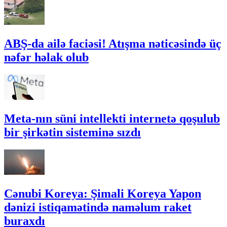
ABŞ-da ailə faciəsi! Atışma nəticəsində üç
nəfər həlak olub
Meta-nın süni intellekti internetə qoşulub
bir şirkətin sisteminə sızdı
Cənubi Koreya: Şimali Koreya Yapon
dənizi istiqamətində naməlum raket
buraxdı