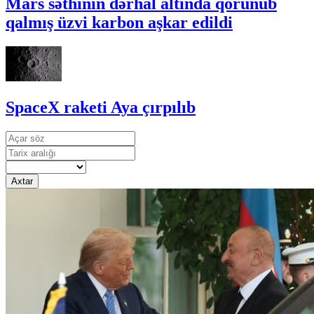
Mars səthinin dərhal altında qorunub
qalmış üzvi karbon aşkar edildi
SpaceX raketi Aya çırpılıb
Axtar