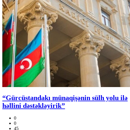
“Gürcüstandakı münaqişənin sülh yolu ilə
həllini dəstəkləyirik”
0
0
45