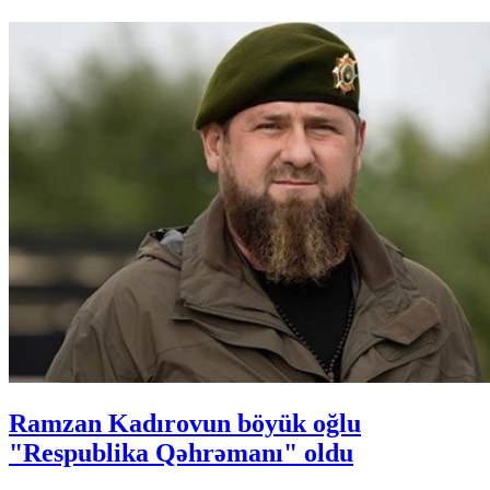
Ramzan Kadırovun böyük oğlu
"Respublika Qəhrəmanı" oldu