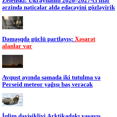
Zelenski: Ukraynanın 2026–2027-ci illər
ərzində nəticələr əldə edəcəyini gözləyirik
Dəməşqdə güclü partlayış:
Xəsarət
alanlar var
Avqust ayında səmada iki tutulma və
Perseid meteor yağışı baş verəcək
İqlim dəyişikliyi Arktikadakı yaşayış