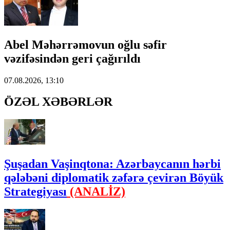
Abel Məhərrəmovun oğlu səfir
vəzifəsindən geri çağırıldı
07.08.2026, 13:10
ÖZƏL XƏBƏRLƏR
Şuşadan Vaşinqtona: Azərbaycanın hərbi
qələbəni diplomatik zəfərə çevirən Böyük
Strategiyası
(ANALİZ)