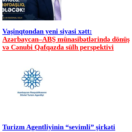
Vaşinqtondan yeni siyasi xətt:
Azərbaycan–ABŞ münasibətlərində dönüş
və Cənubi Qafqazda sülh perspektivi
Turizm Agentliyinin “sevimli” şirkəti