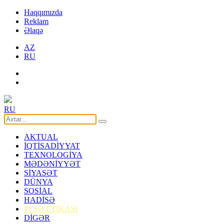
Haqqımızda
Reklam
Əlaqə
AZ
RU
RU
AKTUAL
İQTİSADİYYAT
TEXNOLOGİYA
MƏDƏNİYYƏT
SİYASƏT
DÜNYA
SOSİAL
HADİSƏ
PEŞƏ ETİKASI
DİGƏR