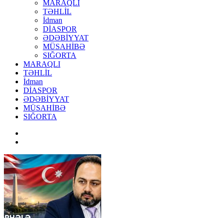
MARAQLI
TƏHLİL
İdman
DİASPOR
ƏDƏBİYYAT
MÜSAHİBƏ
SIĞORTA
MARAQLI
TƏHLİL
İdman
DİASPOR
ƏDƏBİYYAT
MÜSAHİBƏ
SIĞORTA