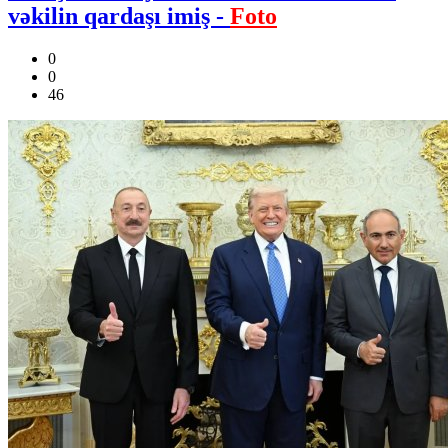
vəkilin qardaşı imiş -
Foto
0
0
46