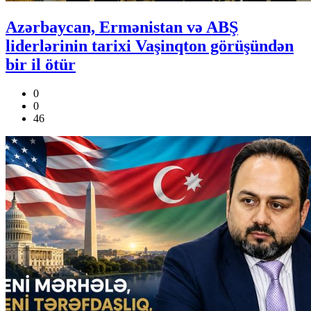
Azərbaycan, Ermənistan və ABŞ
liderlərinin tarixi Vaşinqton görüşündən
bir il ötür
0
0
46