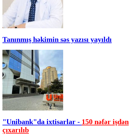
Tanınmış həkimin səs yazısı yayıldı
"Unibank"da ixtisarlar -
150 nəfər işdən
çıxarılıb