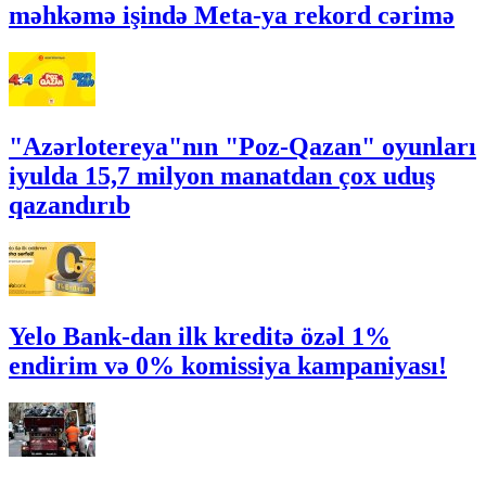
məhkəmə işində Meta-ya rekord cərimə
"Azərlotereya"nın "Poz-Qazan" oyunları
iyulda 15,7 milyon manatdan çox uduş
qazandırıb
Yelo Bank-dan ilk kreditə özəl 1%
endirim və 0% komissiya kampaniyası!