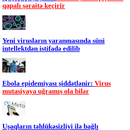
qapalı şəraitə keçirir
Yeni virusların yaranmasında süni
intellektdən istifadə edilib
Ebola epidemiyası şiddətlənir:
Virus
mutasiyaya uğramış ola bilər
Uşaqların təhlükəsizliyi ilə bağlı