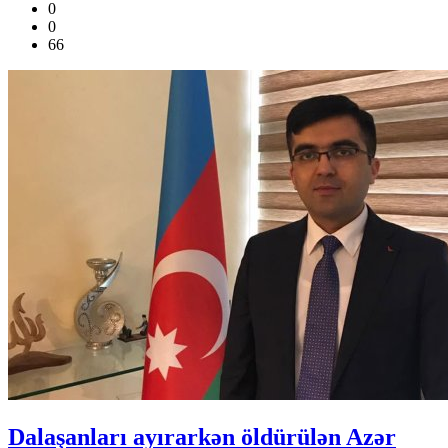
0
0
66
Dalaşanları ayırarkən öldürülən Azər