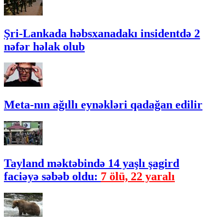
Şri-Lankada həbsxanadakı insidentdə 2
nəfər həlak olub
Meta-nın ağıllı eynəkləri qadağan edilir
Tayland məktəbində 14 yaşlı şagird
faciəyə səbəb oldu:
7 ölü, 22 yaralı