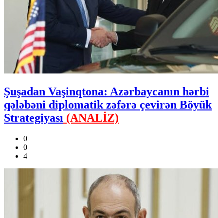
Şuşadan Vaşinqtona: Azərbaycanın hərbi
qələbəni diplomatik zəfərə çevirən Böyük
Strategiyası
(ANALİZ)
0
0
4