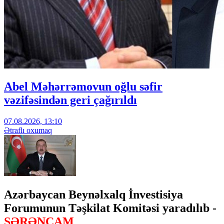
Abel Məhərrəmovun oğlu səfir
vəzifəsindən geri çağırıldı
07.08.2026, 13:10
Ətraflı oxumaq
Azərbaycan Beynəlxalq İnvestisiya
Forumunun Təşkilat Komitəsi yaradılıb -
SƏRƏNCAM