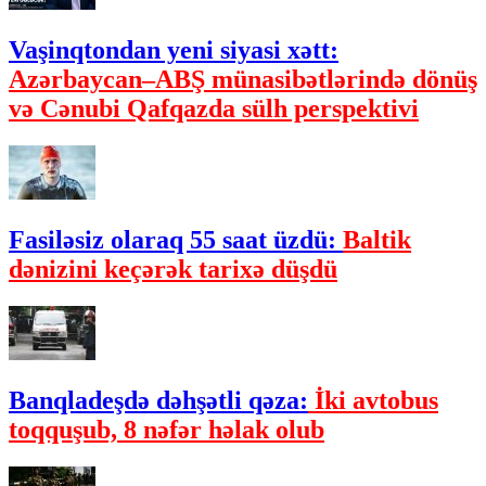
Vaşinqtondan yeni siyasi xətt:
Azərbaycan–ABŞ münasibətlərində dönüş
və Cənubi Qafqazda sülh perspektivi
Fasiləsiz olaraq 55 saat üzdü:
Baltik
dənizini keçərək tarixə düşdü
Banqladeşdə dəhşətli qəza:
İki avtobus
toqquşub, 8 nəfər həlak olub