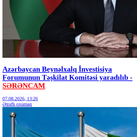
Azərbaycan Beynəlxalq İnvestisiya
Forumunun Təşkilat Komitəsi yaradılıb -
SƏRƏNCAM
07.08.2026, 13:26
Ətraflı oxumaq