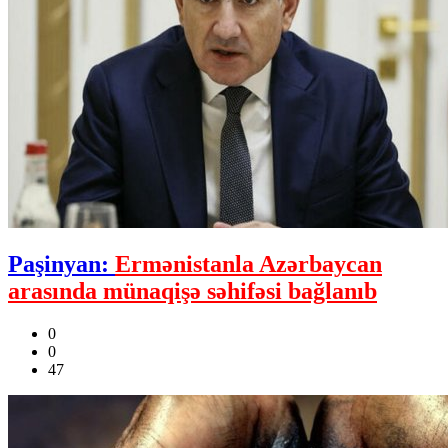
Paşinyan:
Ermənistanla Azərbaycan
arasında münaqişə səhifəsi bağlanıb
0
0
47