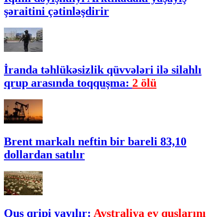
şəraitini çətinləşdirir
İranda təhlükəsizlik qüvvələri ilə silahlı
qrup arasında toqquşma:
2 ölü
Brent markalı neftin bir bareli 83,10
dollardan satılır
Quş qripi yayılır:
Avstraliya ev quşlarını