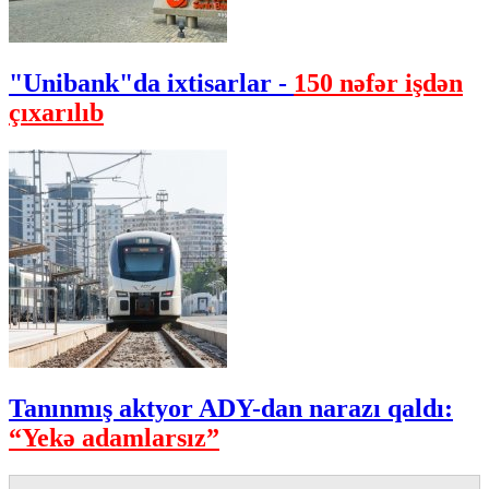
"Unibank"da ixtisarlar -
150 nəfər işdən
çıxarılıb
Tanınmış aktyor ADY-dan narazı qaldı:
“Yekə adamlarsız”