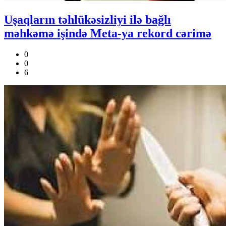
Uşaqların təhlükəsizliyi ilə bağlı
məhkəmə işində Meta-ya rekord cərimə
0
0
6