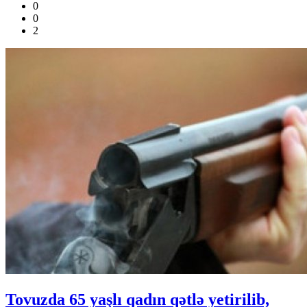
0
0
2
Tovuzda 65 yaşlı qadın qətlə yetirilib,