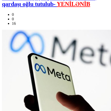
qardaşı oğlu tutulub-
YENİLƏNİB
0
0
16