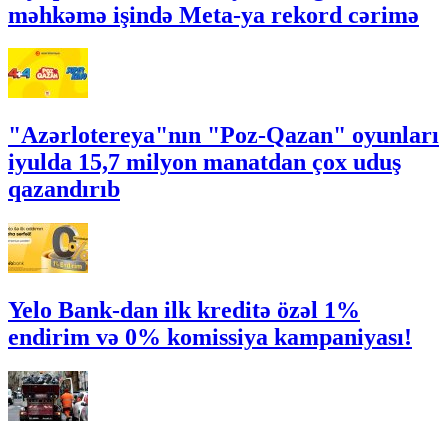
məhkəmə işində Meta-ya rekord cərimə
"Azərlotereya"nın "Poz-Qazan" oyunları
iyulda 15,7 milyon manatdan çox uduş
qazandırıb
Yelo Bank-dan ilk kreditə özəl 1%
endirim və 0% komissiya kampaniyası!