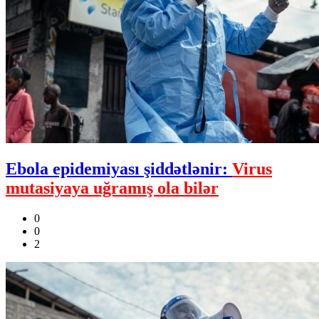
Ebola epidemiyası şiddətlənir:
Virus
mutasiyaya uğramış ola bilər
0
0
2