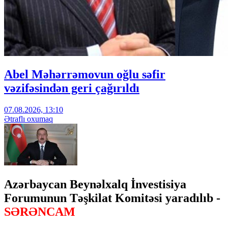
Abel Məhərrəmovun oğlu səfir
vəzifəsindən geri çağırıldı
07.08.2026, 13:10
Ətraflı oxumaq
Azərbaycan Beynəlxalq İnvestisiya
Forumunun Təşkilat Komitəsi yaradılıb -
SƏRƏNCAM