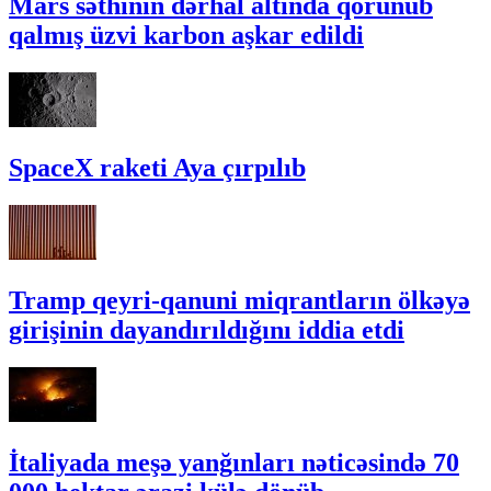
Mars səthinin dərhal altında qorunub
qalmış üzvi karbon aşkar edildi
SpaceX raketi Aya çırpılıb
Tramp qeyri-qanuni miqrantların ölkəyə
girişinin dayandırıldığını iddia etdi
İtaliyada meşə yanğınları nəticəsində 70