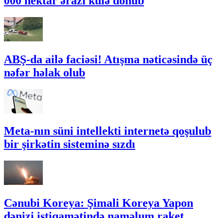
000 hektar ərazi külə dönüb
ABŞ-da ailə faciəsi! Atışma nəticəsində üç
nəfər həlak olub
Meta-nın süni intellekti internetə qoşulub
bir şirkətin sisteminə sızdı
Cənubi Koreya: Şimali Koreya Yapon
dənizi istiqamətində naməlum raket