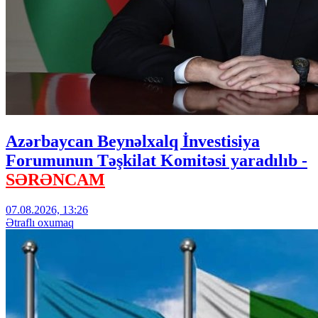
Azərbaycan Beynəlxalq İnvestisiya
Forumunun Təşkilat Komitəsi yaradılıb -
SƏRƏNCAM
07.08.2026, 13:26
Ətraflı oxumaq