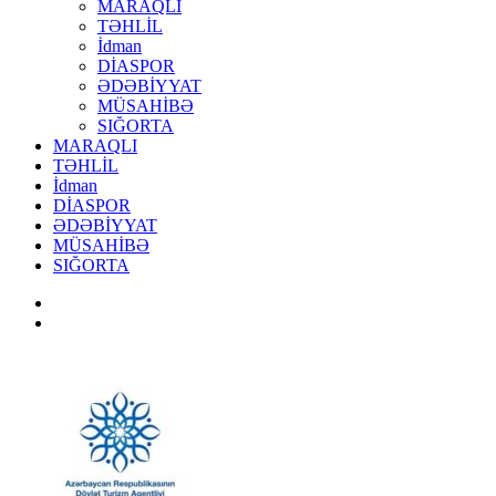
MARAQLI
TƏHLİL
İdman
DİASPOR
ƏDƏBİYYAT
MÜSAHİBƏ
SIĞORTA
MARAQLI
TƏHLİL
İdman
DİASPOR
ƏDƏBİYYAT
MÜSAHİBƏ
SIĞORTA