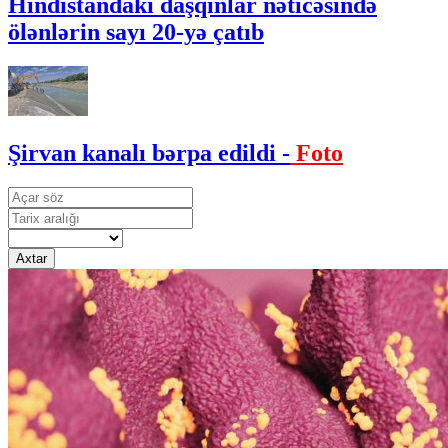
Hindistandakı daşqınlar nəticəsində
ölənlərin sayı 20-yə çatıb
Şirvan kanalı bərpa edildi -
Foto
Axtar