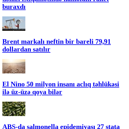
buraxdı
Brent markalı neftin bir bareli 79,91
dollardan satılır
El Nino 50 milyon insanı aclıq təhlükəsi
ilə üz-üzə qoya bilər
ABŞ-da salmonella epidemiyası 27 ştata