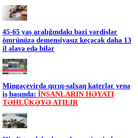
45-65 yaş aralığındakı bəzi vərdişlər
ömrünüzə demensiyasız keçəcək daha 13
il əlavə edə bilər
Mingəçevirdə qırıq-salxaq katerlər yenə
iş başında:
İNSANLARIN HƏYATI
TƏHLÜKƏYƏ ATILIR