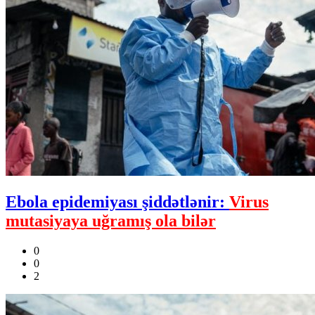
Ebola epidemiyası şiddətlənir:
Virus
mutasiyaya uğramış ola bilər
0
0
2