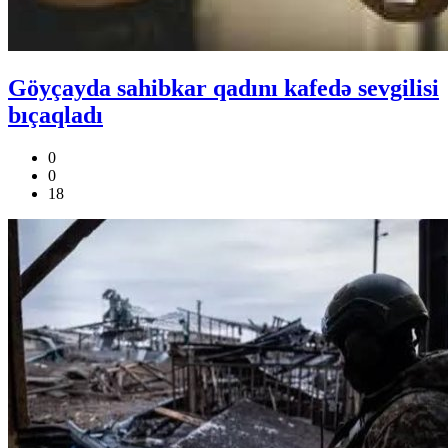
Göyçayda sahibkar qadını kafedə sevgilisi
bıçaqladı
0
0
18