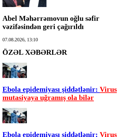
Abel Məhərrəmovun oğlu səfir
vəzifəsindən geri çağırıldı
07.08.2026, 13:10
ÖZƏL XƏBƏRLƏR
Ebola epidemiyası şiddətlənir:
Virus
mutasiyaya uğramış ola bilər
Ebola epidemiyası şiddətlənir:
Virus