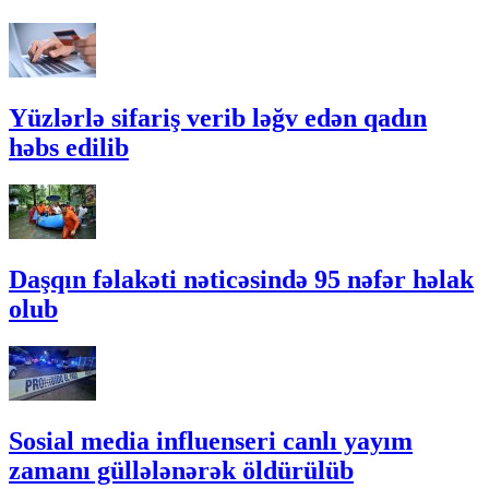
Yüzlərlə sifariş verib ləğv edən qadın
həbs edilib
Daşqın fəlakəti nəticəsində 95 nəfər həlak
olub
Sosial media influenseri canlı yayım
zamanı güllələnərək öldürülüb