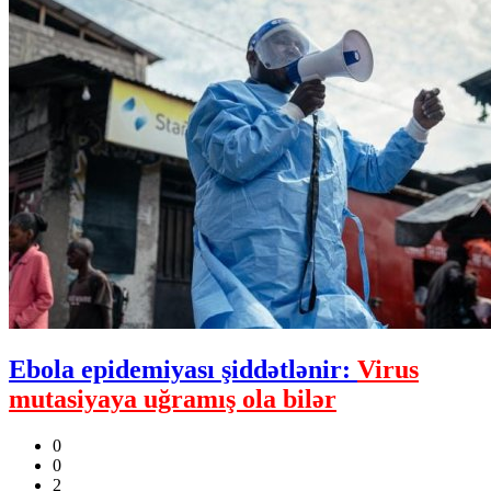
Ebola epidemiyası şiddətlənir:
Virus
mutasiyaya uğramış ola bilər
0
0
2