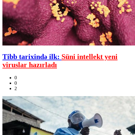
Tibb tarixində ilk:
Süni intellekt yeni
viruslar hazırladı
0
0
2