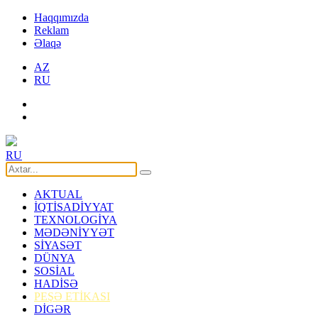
Haqqımızda
Reklam
Əlaqə
AZ
RU
RU
AKTUAL
İQTİSADİYYAT
TEXNOLOGİYA
MƏDƏNİYYƏT
SİYASƏT
DÜNYA
SOSİAL
HADİSƏ
PEŞƏ ETİKASI
DİGƏR