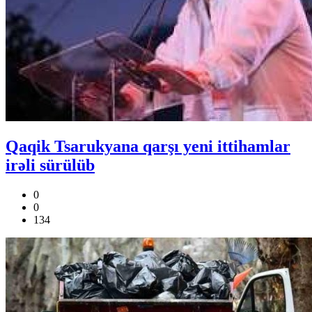
Qaqik Tsarukyana qarşı yeni ittihamlar
irəli sürülüb
0
0
134