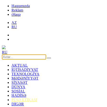
Haqqımızda
Reklam
Əlaqə
AZ
RU
RU
AKTUAL
İQTİSADİYYAT
TEXNOLOGİYA
MƏDƏNİYYƏT
SİYASƏT
DÜNYA
SOSİAL
HADİSƏ
PEŞƏ ETİKASI
DİGƏR