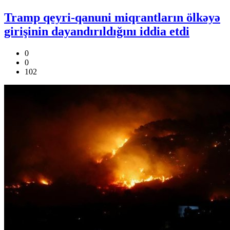
Tramp qeyri-qanuni miqrantların ölkəyə
girişinin dayandırıldığını iddia etdi
0
0
102