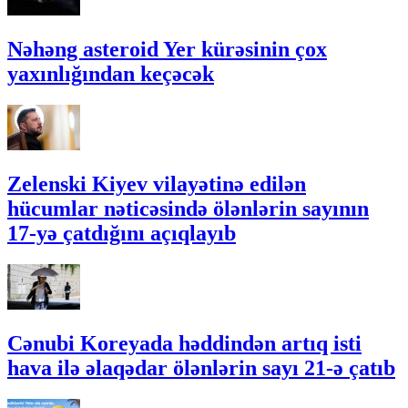
Nəhəng asteroid Yer kürəsinin çox
yaxınlığından keçəcək
Zelenski Kiyev vilayətinə edilən
hücumlar nəticəsində ölənlərin sayının
17-yə çatdığını açıqlayıb
Cənubi Koreyada həddindən artıq isti
hava ilə əlaqədar ölənlərin sayı 21-ə çatıb