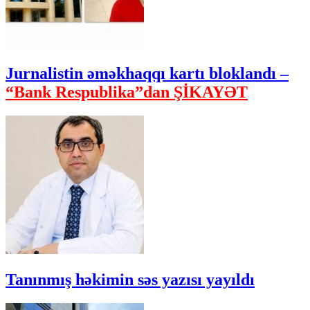
Jurnalistin əməkhaqqı kartı bloklandı –
“Bank Respublika”dan ŞİKAYƏT
Tanınmış həkimin səs yazısı yayıldı