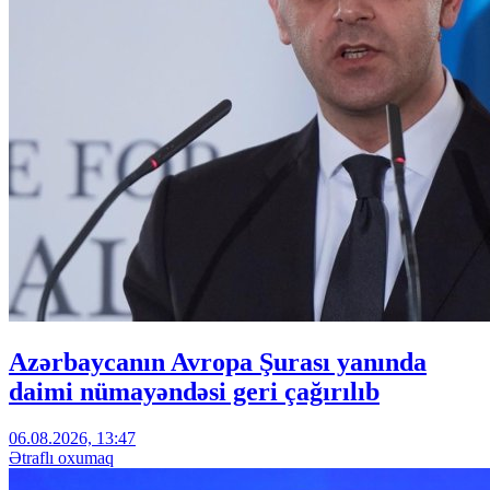
Azərbaycanın Avropa Şurası yanında
daimi nümayəndəsi geri çağırılıb
06.08.2026, 13:47
Ətraflı oxumaq