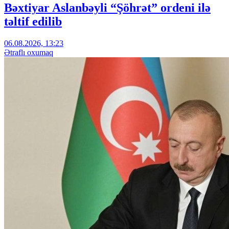
Bəxtiyar Aslanbəyli “Şöhrət” ordeni ilə
təltif edilib
06.08.2026, 13:23
Ətraflı oxumaq