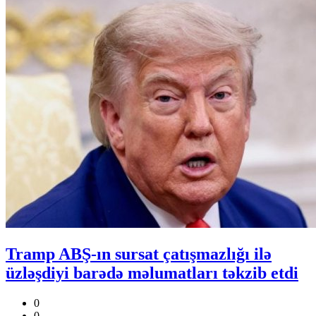
Tramp ABŞ-ın sursat çatışmazlığı ilə
üzləşdiyi barədə məlumatları təkzib etdi
0
0