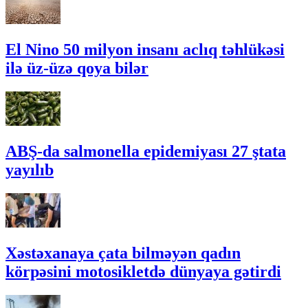
El Nino 50 milyon insanı aclıq təhlükəsi
ilə üz-üzə qoya bilər
ABŞ-da salmonella epidemiyası 27 ştata
yayılıb
Xəstəxanaya çata bilməyən qadın
körpəsini motosikletdə dünyaya gətirdi