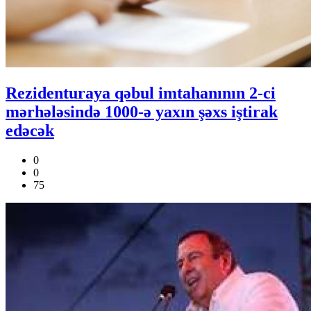
Rezidenturaya qəbul imtahanının 2-ci
mərhələsində 1000-ə yaxın şəxs iştirak
edəcək
0
0
75