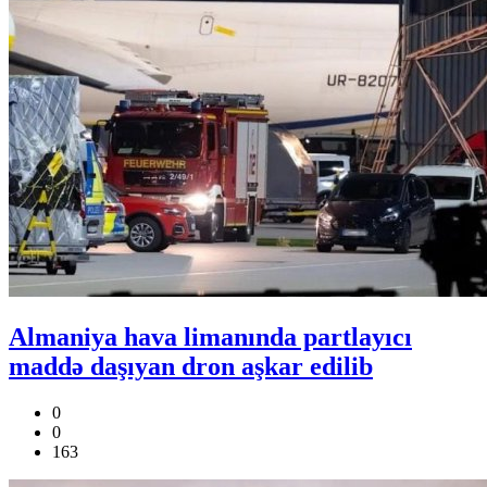
Almaniya hava limanında partlayıcı
maddə daşıyan dron aşkar edilib
0
0
163