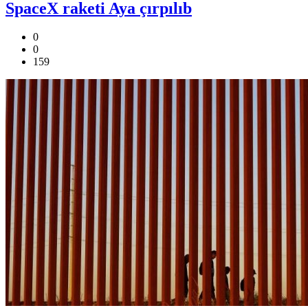
SpaceX raketi Aya çırpılıb
0
0
159