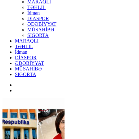
MARAQLI
TƏHLİL
İdman
DİASPOR
ƏDƏBİYYAT
MÜSAHİBƏ
SIĞORTA
MARAQLI
TƏHLİL
İdman
DİASPOR
ƏDƏBİYYAT
MÜSAHİBƏ
SIĞORTA