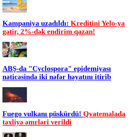
Kampaniya uzadıldı:
Kreditini Yelo-ya
gətir, 2%-dək endirim qazan!
ABŞ-da "Cyclospora" epidemiyası
nəticəsində iki nəfər həyatını itirib
Fuego vulkanı püskürdü!
Qvatemalada
təxliyə əmrləri verildi