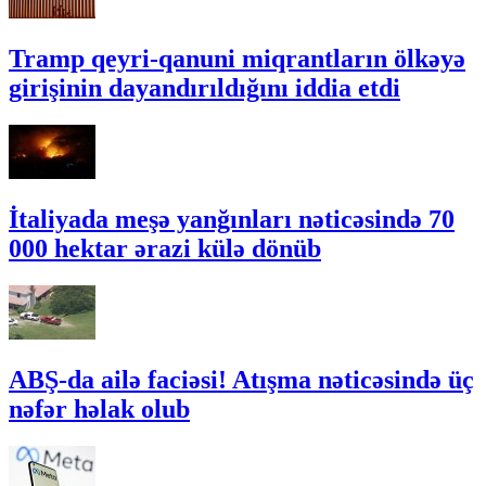
Tramp qeyri-qanuni miqrantların ölkəyə
girişinin dayandırıldığını iddia etdi
İtaliyada meşə yanğınları nəticəsində 70
000 hektar ərazi külə dönüb
ABŞ-da ailə faciəsi! Atışma nəticəsində üç
nəfər həlak olub