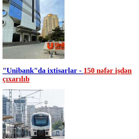
"Unibank"da ixtisarlar -
150 nəfər işdən
çıxarılıb