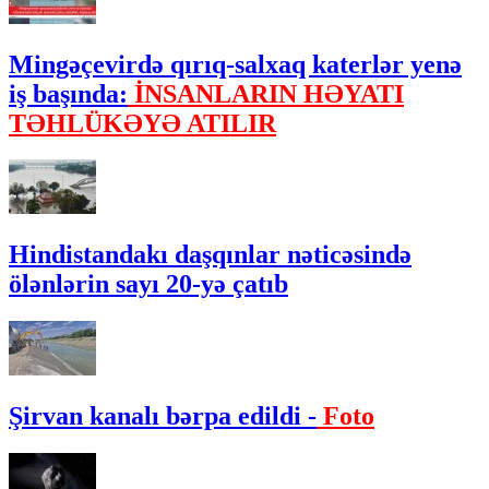
Mingəçevirdə qırıq-salxaq katerlər yenə
iş başında:
İNSANLARIN HƏYATI
TƏHLÜKƏYƏ ATILIR
Hindistandakı daşqınlar nəticəsində
ölənlərin sayı 20-yə çatıb
Şirvan kanalı bərpa edildi -
Foto