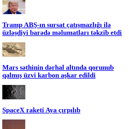
Tramp ABŞ-ın sursat çatışmazlığı ilə
üzləşdiyi barədə məlumatları təkzib etdi
Mars səthinin dərhal altında qorunub
qalmış üzvi karbon aşkar edildi
SpaceX raketi Aya çırpılıb