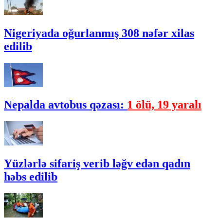
Nigeriyada oğurlanmış 308 nəfər xilas
edilib
Nepalda avtobus qəzası:
1 ölü, 19 yaralı
Yüzlərlə sifariş verib ləğv edən qadın
həbs edilib