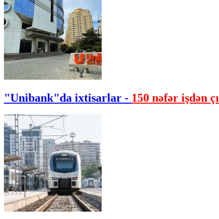
"Unibank"da ixtisarlar -
150 nəfər işdən çı