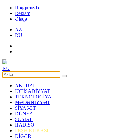
Haqqımızda
Reklam
Əlaqə
AZ
RU
RU
AKTUAL
İQTİSADİYYAT
TEXNOLOGİYA
MƏDƏNİYYƏT
SİYASƏT
DÜNYA
SOSİAL
HADİSƏ
PEŞƏ ETİKASI
DİGƏR