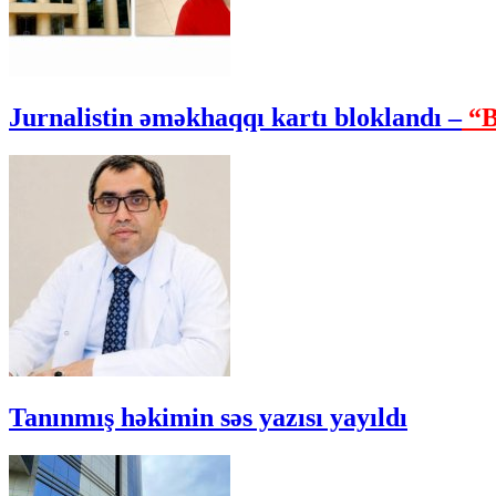
Jurnalistin əməkhaqqı kartı bloklandı –
“B
Tanınmış həkimin səs yazısı yayıldı