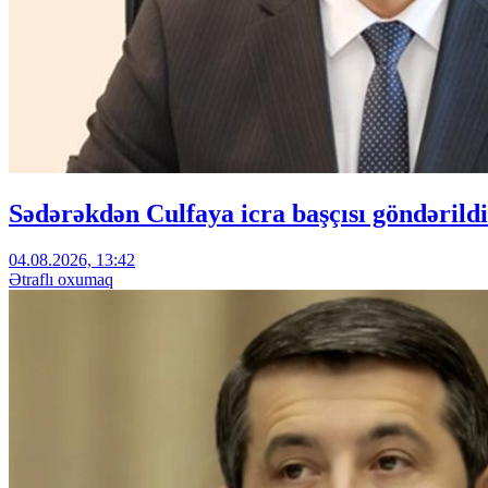
Sədərəkdən Culfaya icra başçısı göndərildi
04.08.2026, 13:42
Ətraflı oxumaq