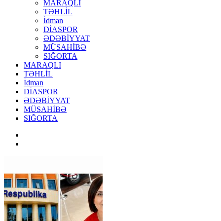
MARAQLI
TƏHLİL
İdman
DİASPOR
ƏDƏBİYYAT
MÜSAHİBƏ
SIĞORTA
MARAQLI
TƏHLİL
İdman
DİASPOR
ƏDƏBİYYAT
MÜSAHİBƏ
SIĞORTA