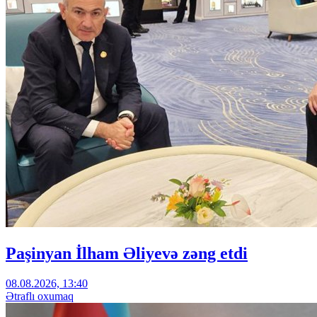
Paşinyan İlham Əliyevə zəng etdi
08.08.2026, 13:40
Ətraflı oxumaq