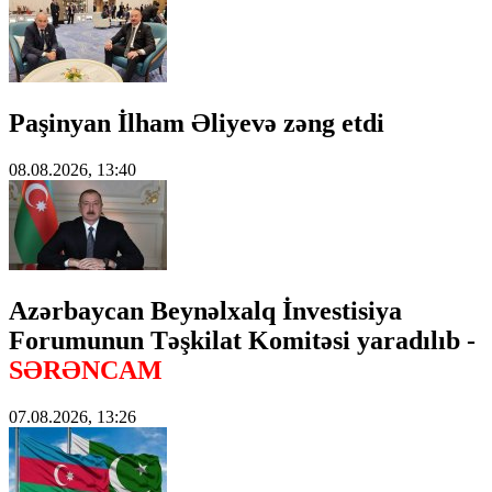
Paşinyan İlham Əliyevə zəng etdi
08.08.2026, 13:40
Azərbaycan Beynəlxalq İnvestisiya
Forumunun Təşkilat Komitəsi yaradılıb -
SƏRƏNCAM
07.08.2026, 13:26