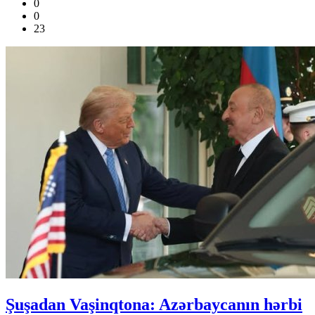
0
0
23
Şuşadan Vaşinqtona: Azərbaycanın hərbi