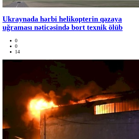
Ukraynada hərbi helikopterin qəzaya
uğraması nəticəsində bort texnik ölüb
0
0
14