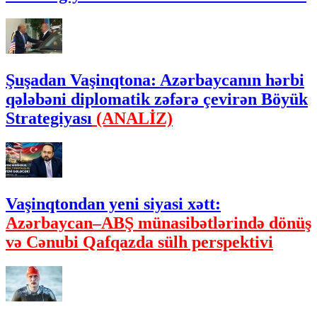
Şuşadan Vaşinqtona: Azərbaycanın hərbi
qələbəni diplomatik zəfərə çevirən Böyük
Strategiyası
(ANALİZ)
Vaşinqtondan yeni siyasi xətt:
Azərbaycan–ABŞ münasibətlərində dönüş
və Cənubi Qafqazda sülh perspektivi