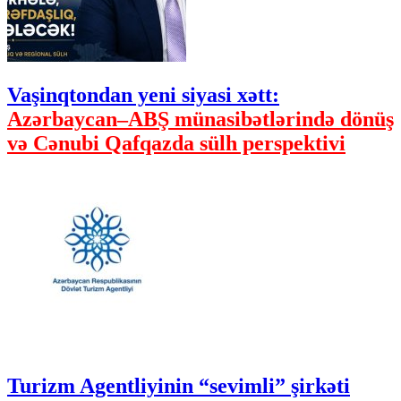
Vaşinqtondan yeni siyasi xətt:
Azərbaycan–ABŞ münasibətlərində dönüş
və Cənubi Qafqazda sülh perspektivi
Turizm Agentliyinin “sevimli” şirkəti