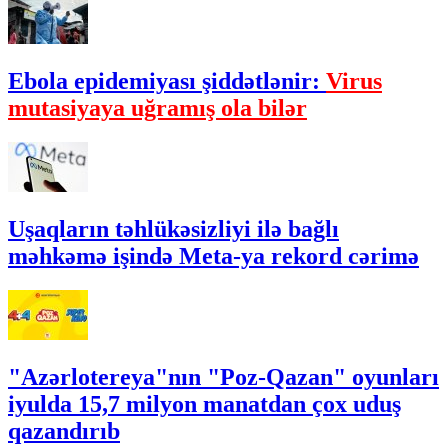
Ebola epidemiyası şiddətlənir:
Virus
mutasiyaya uğramış ola bilər
Uşaqların təhlükəsizliyi ilə bağlı
məhkəmə işində Meta-ya rekord cərimə
"Azərlotereya"nın "Poz-Qazan" oyunları
iyulda 15,7 milyon manatdan çox uduş
qazandırıb