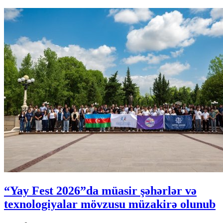
“Yay Fest 2026”da müasir şəhərlər və
texnologiyalar mövzusu müzakirə olunub