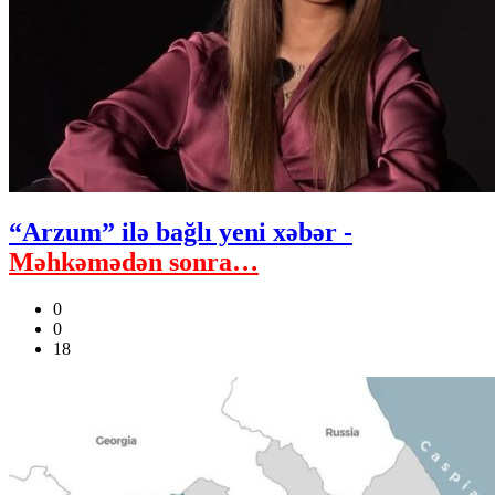
“Arzum” ilə bağlı yeni xəbər -
Məhkəmədən sonra…
0
0
18