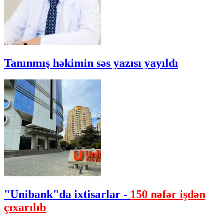
Tanınmış həkimin səs yazısı yayıldı
"Unibank"da ixtisarlar -
150 nəfər işdən
çıxarılıb