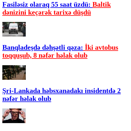
Fasiləsiz olaraq 55 saat üzdü:
Baltik
dənizini keçərək tarixə düşdü
Banqladeşdə dəhşətli qəza:
İki avtobus
toqquşub, 8 nəfər həlak olub
Şri-Lankada həbsxanadakı insidentdə 2
nəfər həlak olub