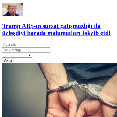
Tramp ABŞ-ın sursat çatışmazlığı ilə
üzləşdiyi barədə məlumatları təkzib etdi
Axtar