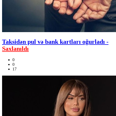
Taksidən pul və bank kartları oğurladı -
Saxlanıldı
0
0
17