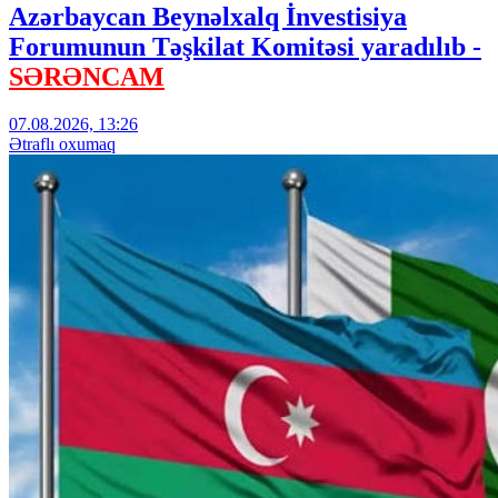
Azərbaycan Beynəlxalq İnvestisiya
Forumunun Təşkilat Komitəsi yaradılıb -
SƏRƏNCAM
07.08.2026, 13:26
Ətraflı oxumaq