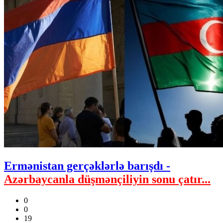
Ermənistan gerçəklərlə barışdı -
Azərbaycanla düşmənçiliyin sonu çatır...
0
0
19