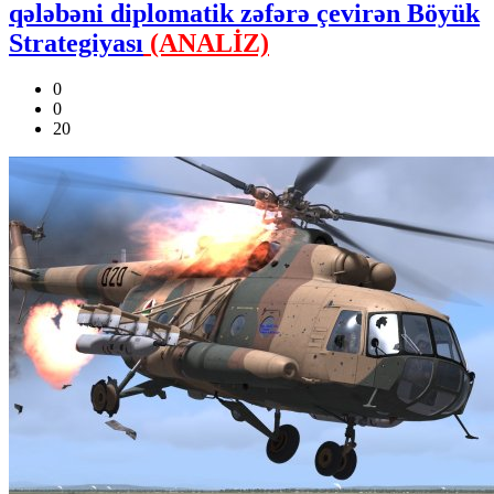
qələbəni diplomatik zəfərə çevirən Böyük
Strategiyası
(ANALİZ)
0
0
20