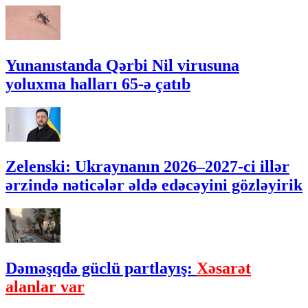
Yunanıstanda Qərbi Nil virusuna
yoluxma halları 65-ə çatıb
Zelenski: Ukraynanın 2026–2027-ci illər
ərzində nəticələr əldə edəcəyini gözləyirik
Dəməşqdə güclü partlayış:
Xəsarət
alanlar var