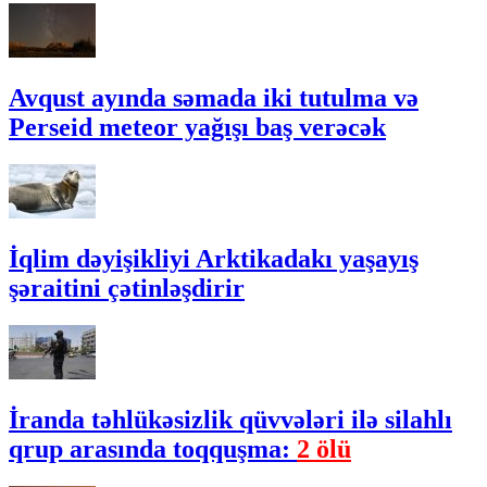
Avqust ayında səmada iki tutulma və
Perseid meteor yağışı baş verəcək
İqlim dəyişikliyi Arktikadakı yaşayış
şəraitini çətinləşdirir
İranda təhlükəsizlik qüvvələri ilə silahlı
qrup arasında toqquşma:
2 ölü