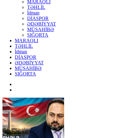
MARAQLI
TƏHLİL
İdman
DİASPOR
ƏDƏBİYYAT
MÜSAHİBƏ
SIĞORTA
MARAQLI
TƏHLİL
İdman
DİASPOR
ƏDƏBİYYAT
MÜSAHİBƏ
SIĞORTA