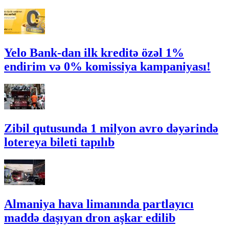
Yelo Bank-dan ilk kreditə özəl 1%
endirim və 0% komissiya kampaniyası!
Zibil qutusunda 1 milyon avro dəyərində
lotereya bileti tapılıb
Almaniya hava limanında partlayıcı
maddə daşıyan dron aşkar edilib