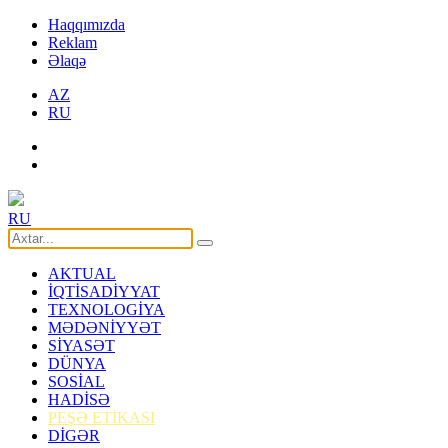
Haqqımızda
Reklam
Əlaqə
AZ
RU
RU
AKTUAL
İQTİSADİYYAT
TEXNOLOGİYA
MƏDƏNİYYƏT
SİYASƏT
DÜNYA
SOSİAL
HADİSƏ
PEŞƏ ETİKASI
DİGƏR