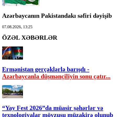
Azərbaycanın Pakistandakı səfiri dəyişib
07.08.2026, 13:25
ÖZƏL XƏBƏRLƏR
Ermənistan gerçəklərlə barışdı -
Azərbaycanla düşmənçiliyin sonu çatır...
“Yay Fest 2026”da müasir şəhərlər və
texnologiyalar mövzusu müzakirə olunub