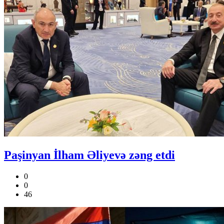
Paşinyan İlham Əliyevə zəng etdi
0
0
46