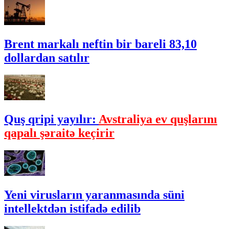
Brent markalı neftin bir bareli 83,10
dollardan satılır
Quş qripi yayılır:
Avstraliya ev quşlarını
qapalı şəraitə keçirir
Yeni virusların yaranmasında süni
intellektdən istifadə edilib