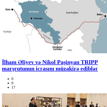
İlham Əliyev və Nikol Paşinyan TRIPP
marşrutunun icrasını müzakirə ediblər
0
0
17