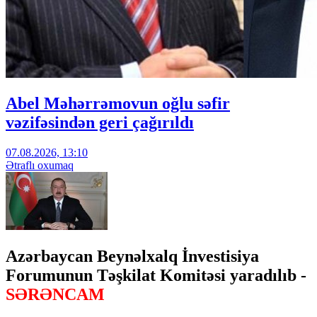
Abel Məhərrəmovun oğlu səfir
vəzifəsindən geri çağırıldı
07.08.2026, 13:10
Ətraflı oxumaq
Azərbaycan Beynəlxalq İnvestisiya
Forumunun Təşkilat Komitəsi yaradılıb -
SƏRƏNCAM