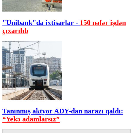
"Unibank"da ixtisarlar -
150 nəfər işdən
çıxarılıb
Tanınmış aktyor ADY-dan narazı qaldı:
“Yekə adamlarsız”