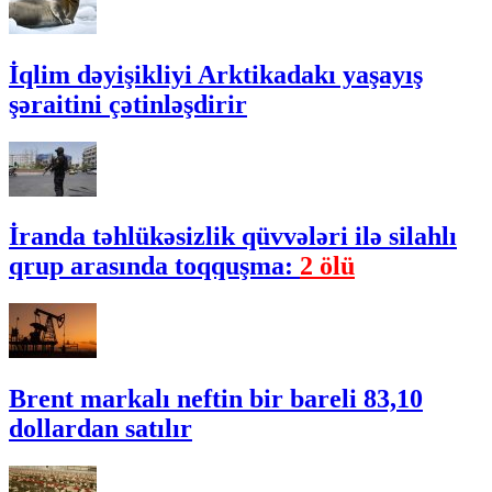
İqlim dəyişikliyi Arktikadakı yaşayış
şəraitini çətinləşdirir
İranda təhlükəsizlik qüvvələri ilə silahlı
qrup arasında toqquşma:
2 ölü
Brent markalı neftin bir bareli 83,10
dollardan satılır