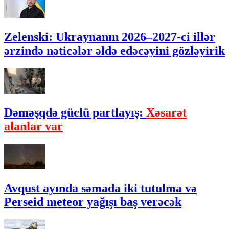
Zelenski: Ukraynanın 2026–2027-ci illər
ərzində nəticələr əldə edəcəyini gözləyirik
Dəməşqdə güclü partlayış:
Xəsarət
alanlar var
Avqust ayında səmada iki tutulma və
Perseid meteor yağışı baş verəcək