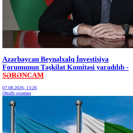
Azərbaycan Beynəlxalq İnvestisiya
Forumunun Təşkilat Komitəsi yaradılıb -
SƏRƏNCAM
07.08.2026, 13:26
Ətraflı oxumaq