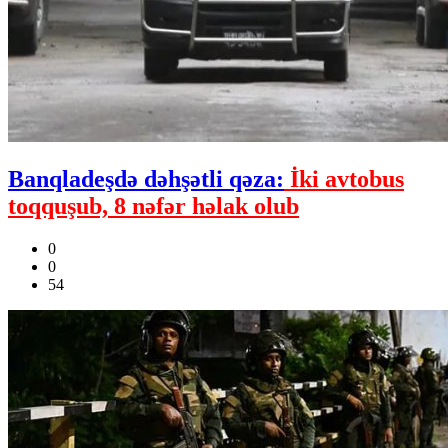
Banqladeşdə dəhşətli qəza:
İki avtobus
toqquşub, 8 nəfər həlak olub
0
0
54