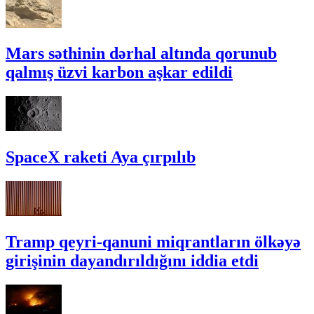
Mars səthinin dərhal altında qorunub
qalmış üzvi karbon aşkar edildi
SpaceX raketi Aya çırpılıb
Tramp qeyri-qanuni miqrantların ölkəyə
girişinin dayandırıldığını iddia etdi