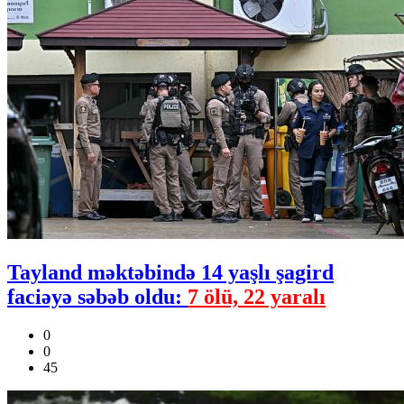
Tayland məktəbində 14 yaşlı şagird
faciəyə səbəb oldu:
7 ölü, 22 yaralı
0
0
45