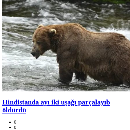
Hindistanda ayı iki uşağı parçalayıb
öldürdü
0
0