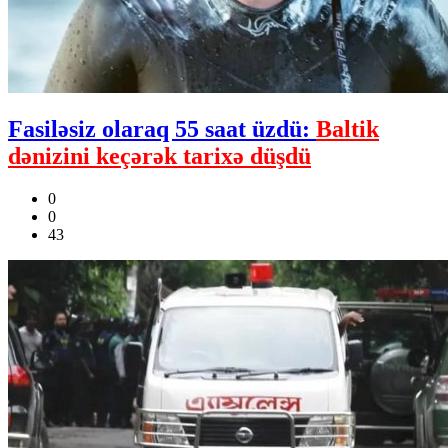
Fasiləsiz olaraq 55 saat üzdü:
Baltik
dənizini keçərək tarixə düşdü
0
0
43