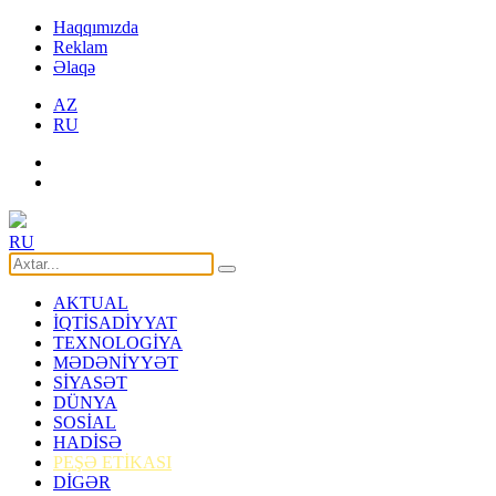
Haqqımızda
Reklam
Əlaqə
AZ
RU
RU
AKTUAL
İQTİSADİYYAT
TEXNOLOGİYA
MƏDƏNİYYƏT
SİYASƏT
DÜNYA
SOSİAL
HADİSƏ
PEŞƏ ETİKASI
DİGƏR