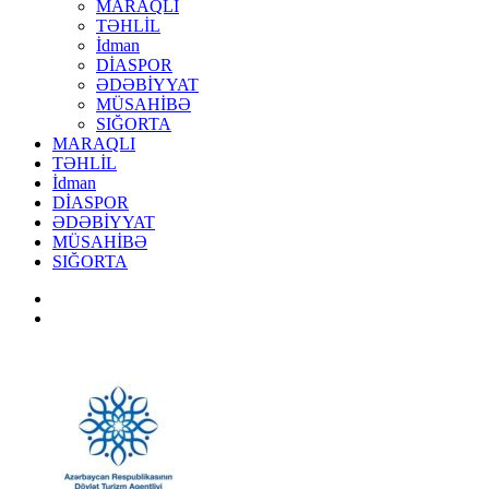
MARAQLI
TƏHLİL
İdman
DİASPOR
ƏDƏBİYYAT
MÜSAHİBƏ
SIĞORTA
MARAQLI
TƏHLİL
İdman
DİASPOR
ƏDƏBİYYAT
MÜSAHİBƏ
SIĞORTA