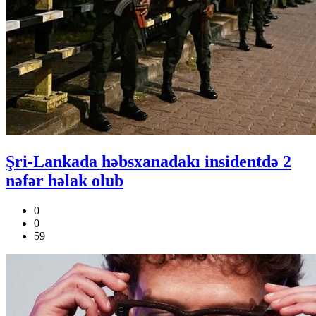
Şri-Lankada həbsxanadakı insidentdə 2
nəfər həlak olub
0
0
59