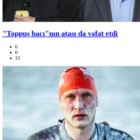
"Toppuş bacı"nın atası da vəfat etdi
0
0
33