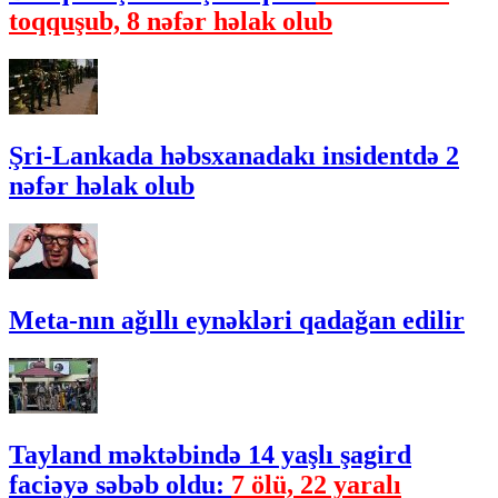
toqquşub, 8 nəfər həlak olub
Şri-Lankada həbsxanadakı insidentdə 2
nəfər həlak olub
Meta-nın ağıllı eynəkləri qadağan edilir
Tayland məktəbində 14 yaşlı şagird
faciəyə səbəb oldu:
7 ölü, 22 yaralı