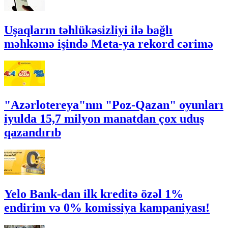
Uşaqların təhlükəsizliyi ilə bağlı
məhkəmə işində Meta-ya rekord cərimə
"Azərlotereya"nın "Poz-Qazan" oyunları
iyulda 15,7 milyon manatdan çox uduş
qazandırıb
Yelo Bank-dan ilk kreditə özəl 1%
endirim və 0% komissiya kampaniyası!