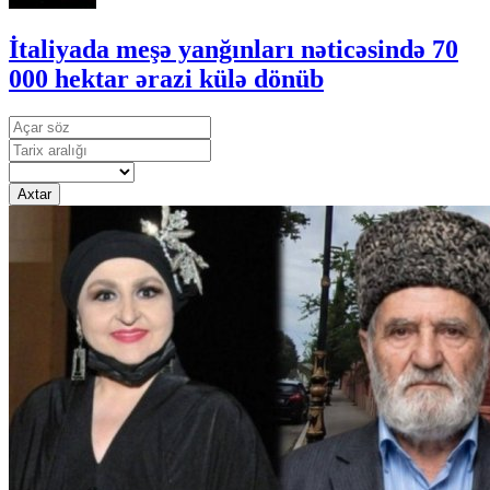
İtaliyada meşə yanğınları nəticəsində 70
000 hektar ərazi külə dönüb
Axtar