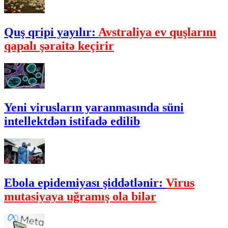
Quş qripi yayılır:
Avstraliya ev quşlarını
qapalı şəraitə keçirir
Yeni virusların yaranmasında süni
intellektdən istifadə edilib
Ebola epidemiyası şiddətlənir:
Virus
mutasiyaya uğramış ola bilər