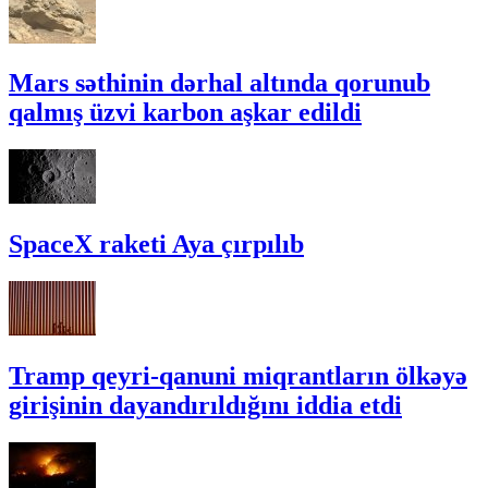
Mars səthinin dərhal altında qorunub
qalmış üzvi karbon aşkar edildi
SpaceX raketi Aya çırpılıb
Tramp qeyri-qanuni miqrantların ölkəyə
girişinin dayandırıldığını iddia etdi