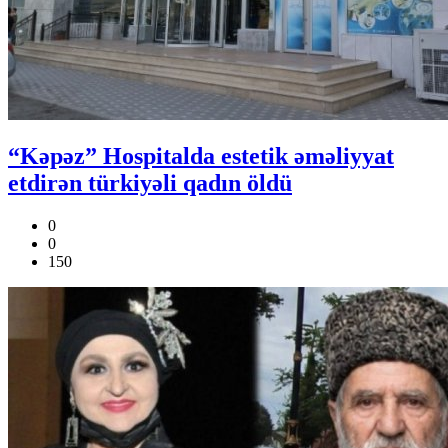
“Kəpəz” Hospitalda estetik əməliyyat
etdirən türkiyəli qadın öldü
0
0
150