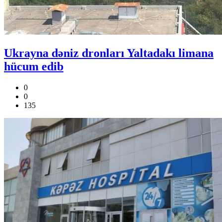
Ukrayna dəniz dronları Yaltadakı limana
hücum edib
0
0
135