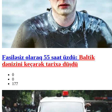
Fasiləsiz olaraq 55 saat üzdü:
Baltik
dənizini keçərək tarixə düşdü
0
0
177