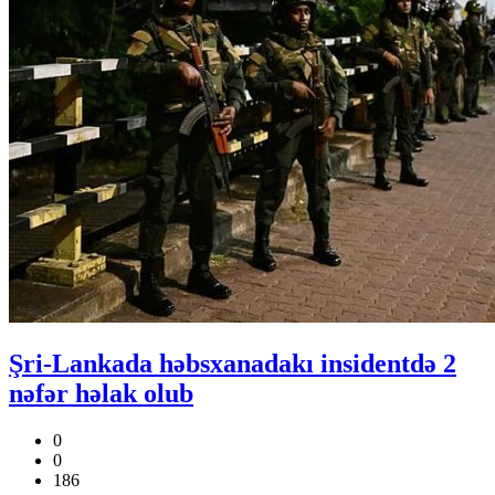
Şri-Lankada həbsxanadakı insidentdə 2
nəfər həlak olub
0
0
186