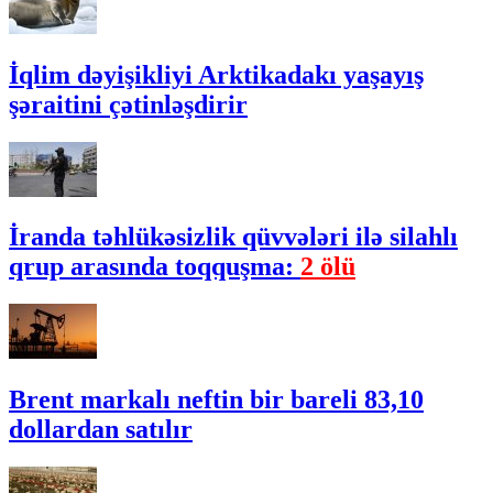
İqlim dəyişikliyi Arktikadakı yaşayış
şəraitini çətinləşdirir
İranda təhlükəsizlik qüvvələri ilə silahlı
qrup arasında toqquşma:
2 ölü
Brent markalı neftin bir bareli 83,10
dollardan satılır