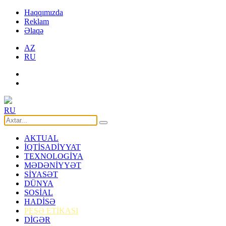
Haqqımızda
Reklam
Əlaqə
AZ
RU
RU
AKTUAL
İQTİSADİYYAT
TEXNOLOGİYA
MƏDƏNİYYƏT
SİYASƏT
DÜNYA
SOSİAL
HADİSƏ
PEŞƏ ETİKASI
DİGƏR