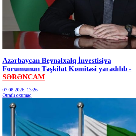
Azərbaycan Beynəlxalq İnvestisiya
Forumunun Təşkilat Komitəsi yaradılıb -
SƏRƏNCAM
07.08.2026, 13:26
Ətraflı oxumaq