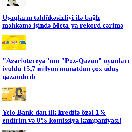
Uşaqların təhlükəsizliyi ilə bağlı
məhkəmə işində Meta-ya rekord cərimə
"Azərlotereya"nın "Poz-Qazan" oyunları
iyulda 15,7 milyon manatdan çox uduş
qazandırıb
Yelo Bank-dan ilk kreditə özəl 1%
endirim və 0% komissiya kampaniyası!