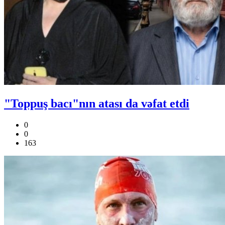
"Toppuş bacı"nın atası da vəfat etdi
0
0
163