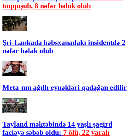
toqquşub, 8 nəfər həlak olub
Şri-Lankada həbsxanadakı insidentdə 2
nəfər həlak olub
Meta-nın ağıllı eynəkləri qadağan edilir
Tayland məktəbində 14 yaşlı şagird
faciəyə səbəb oldu:
7 ölü, 22 yaralı