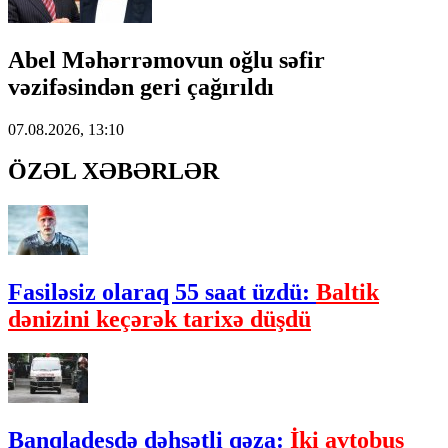
Abel Məhərrəmovun oğlu səfir
vəzifəsindən geri çağırıldı
07.08.2026, 13:10
ÖZƏL XƏBƏRLƏR
Fasiləsiz olaraq 55 saat üzdü:
Baltik
dənizini keçərək tarixə düşdü
Banqladeşdə dəhşətli qəza:
İki avtobus