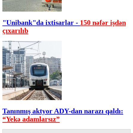
"Unibank"da ixtisarlar -
150 nəfər işdən
çıxarılıb
Tanınmış aktyor ADY-dan narazı qaldı:
“Yekə adamlarsız”