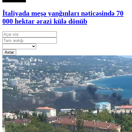
İtaliyada meşə yanğınları nəticəsində 70
000 hektar ərazi külə dönüb
Axtar