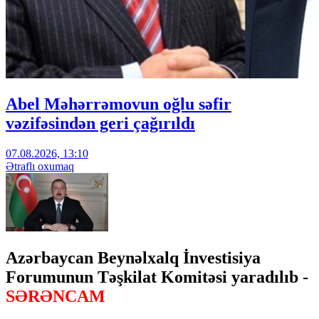
Abel Məhərrəmovun oğlu səfir
vəzifəsindən geri çağırıldı
07.08.2026, 13:10
Ətraflı oxumaq
Azərbaycan Beynəlxalq İnvestisiya
Forumunun Təşkilat Komitəsi yaradılıb -
SƏRƏNCAM