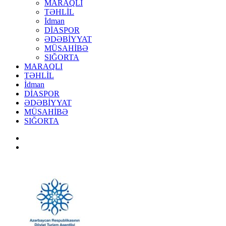
MARAQLI
TƏHLİL
İdman
DİASPOR
ƏDƏBİYYAT
MÜSAHİBƏ
SIĞORTA
MARAQLI
TƏHLİL
İdman
DİASPOR
ƏDƏBİYYAT
MÜSAHİBƏ
SIĞORTA