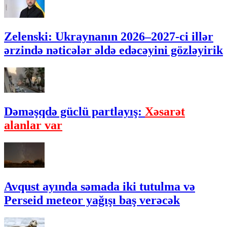
Zelenski: Ukraynanın 2026–2027-ci illər
ərzində nəticələr əldə edəcəyini gözləyirik
Dəməşqdə güclü partlayış:
Xəsarət
alanlar var
Avqust ayında səmada iki tutulma və
Perseid meteor yağışı baş verəcək