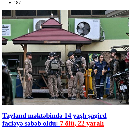
187
Tayland məktəbində 14 yaşlı şagird
faciəyə səbəb oldu:
7 ölü, 22 yaralı