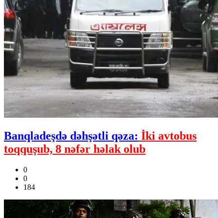
Banqladeşdə dəhşətli qəza:
İki avtobus
toqquşub, 8 nəfər həlak olub
0
0
184