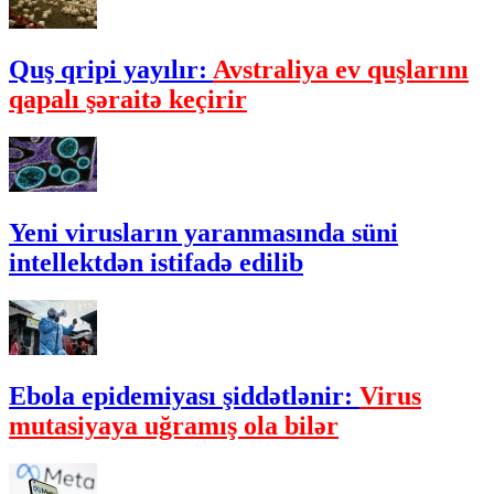
Quş qripi yayılır:
Avstraliya ev quşlarını
qapalı şəraitə keçirir
Yeni virusların yaranmasında süni
intellektdən istifadə edilib
Ebola epidemiyası şiddətlənir:
Virus
mutasiyaya uğramış ola bilər