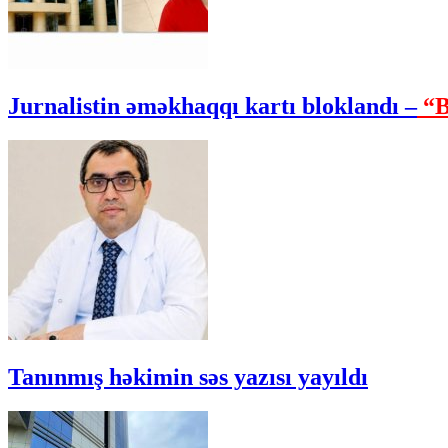
Jurnalistin əməkhaqqı kartı bloklandı –
“B
Tanınmış həkimin səs yazısı yayıldı