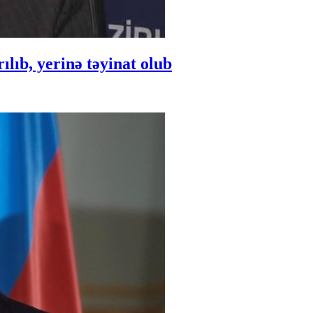
ıb, yerinə təyinat olub