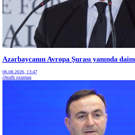
Azərbaycanın Avropa Şurası yanında daimi
06.08.2026, 13:47
Ətraflı oxumaq