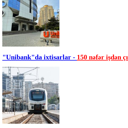
"Unibank"da ixtisarlar -
150 nəfər işdən çı