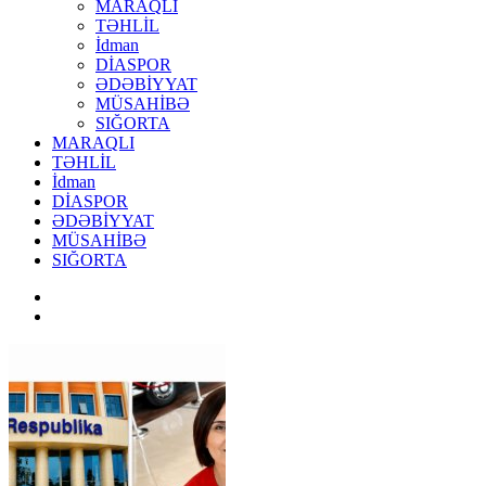
MARAQLI
TƏHLİL
İdman
DİASPOR
ƏDƏBİYYAT
MÜSAHİBƏ
SIĞORTA
MARAQLI
TƏHLİL
İdman
DİASPOR
ƏDƏBİYYAT
MÜSAHİBƏ
SIĞORTA