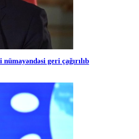
 nümayəndəsi geri çağırılıb