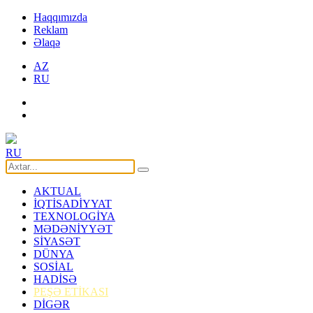
Haqqımızda
Reklam
Əlaqə
AZ
RU
RU
AKTUAL
İQTİSADİYYAT
TEXNOLOGİYA
MƏDƏNİYYƏT
SİYASƏT
DÜNYA
SOSİAL
HADİSƏ
PEŞƏ ETİKASI
DİGƏR