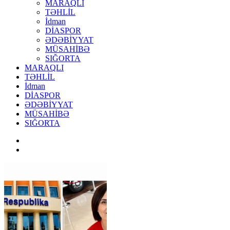
MARAQLI
TƏHLİL
İdman
DİASPOR
ƏDƏBİYYAT
MÜSAHİBƏ
SIĞORTA
MARAQLI
TƏHLİL
İdman
DİASPOR
ƏDƏBİYYAT
MÜSAHİBƏ
SIĞORTA