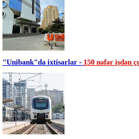
"Unibank"da ixtisarlar -
150 nəfər işdən çı