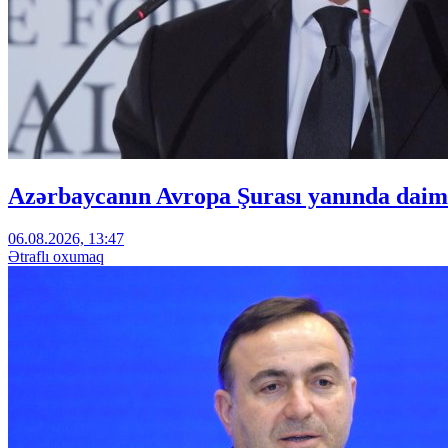
Azərbaycanın Avropa Şurası yanında daimi
06.08.2026, 13:47
Ətraflı oxumaq