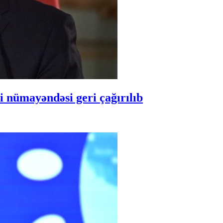
 nümayəndəsi geri çağırılıb