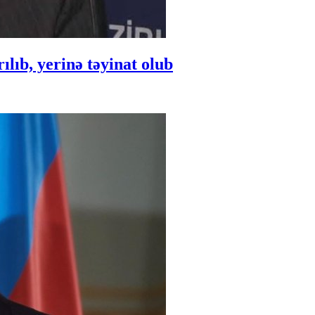
ıb, yerinə təyinat olub