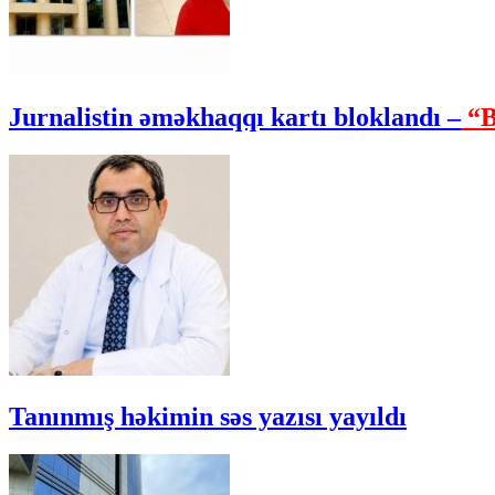
Jurnalistin əməkhaqqı kartı bloklandı –
“B
Tanınmış həkimin səs yazısı yayıldı