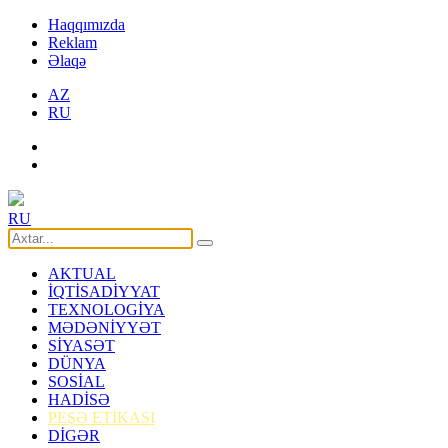
Haqqımızda
Reklam
Əlaqə
AZ
RU
RU
AKTUAL
İQTİSADİYYAT
TEXNOLOGİYA
MƏDƏNİYYƏT
SİYASƏT
DÜNYA
SOSİAL
HADİSƏ
PEŞƏ ETİKASI
DİGƏR