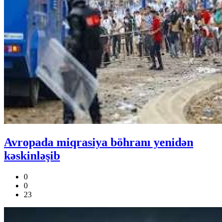
Avropada miqrasiya böhranı yenidən
kəskinləşib
0
0
23