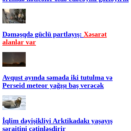
Dəməşqdə güclü partlayış:
Xəsarət
alanlar var
Avqust ayında səmada iki tutulma və
Perseid meteor yağışı baş verəcək
İqlim dəyişikliyi Arktikadakı yaşayış
şəraitini çətinləşdirir