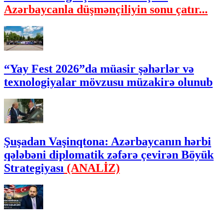
Azərbaycanla düşmənçiliyin sonu çatır...
“Yay Fest 2026”da müasir şəhərlər və
texnologiyalar mövzusu müzakirə olunub
Şuşadan Vaşinqtona: Azərbaycanın hərbi
qələbəni diplomatik zəfərə çevirən Böyük
Strategiyası
(ANALİZ)