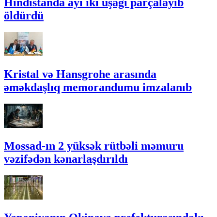
Hindistanda ayı iki uşağı parçalayıb
öldürdü
Kristal və Hansgrohe arasında
əməkdaşlıq memorandumu imzalanıb
Mossad-ın 2 yüksək rütbəli məmuru
vəzifədən kənarlaşdırıldı