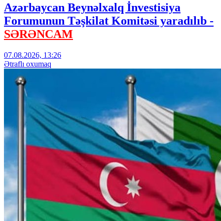
Azərbaycan Beynəlxalq İnvestisiya
Forumunun Təşkilat Komitəsi yaradılıb -
SƏRƏNCAM
07.08.2026, 13:26
Ətraflı oxumaq