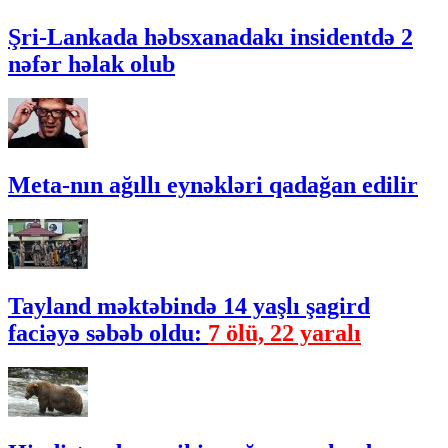
Şri-Lankada həbsxanadakı insidentdə 2
nəfər həlak olub
Meta-nın ağıllı eynəkləri qadağan edilir
Tayland məktəbində 14 yaşlı şagird
faciəyə səbəb oldu:
7 ölü, 22 yaralı