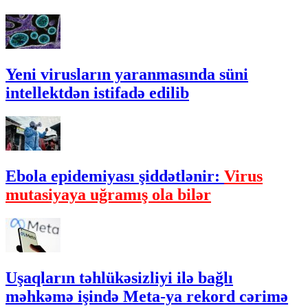
Yeni virusların yaranmasında süni
intellektdən istifadə edilib
Ebola epidemiyası şiddətlənir:
Virus
mutasiyaya uğramış ola bilər
Uşaqların təhlükəsizliyi ilə bağlı
məhkəmə işində Meta-ya rekord cərimə