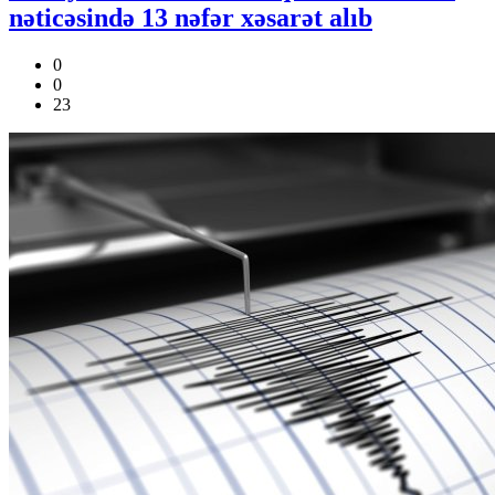
nəticəsində 13 nəfər xəsarət alıb
0
0
23