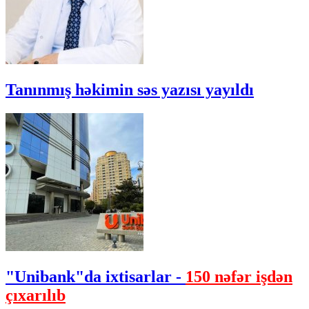
Tanınmış həkimin səs yazısı yayıldı
"Unibank"da ixtisarlar -
150 nəfər işdən
çıxarılıb