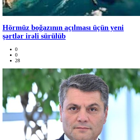
Hörmüz boğazının açılması üçün yeni
şərtlər irəli sürülüb
0
0
28