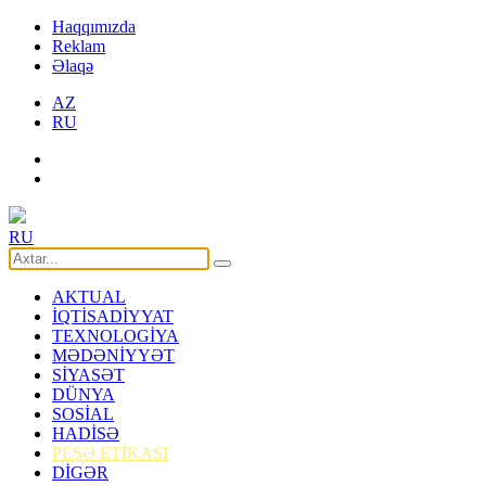
Haqqımızda
Reklam
Əlaqə
AZ
RU
RU
AKTUAL
İQTİSADİYYAT
TEXNOLOGİYA
MƏDƏNİYYƏT
SİYASƏT
DÜNYA
SOSİAL
HADİSƏ
PEŞƏ ETİKASI
DİGƏR