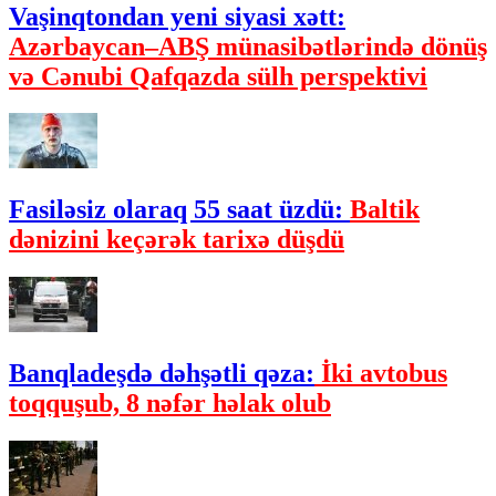
Vaşinqtondan yeni siyasi xətt:
Azərbaycan–ABŞ münasibətlərində dönüş
və Cənubi Qafqazda sülh perspektivi
Fasiləsiz olaraq 55 saat üzdü:
Baltik
dənizini keçərək tarixə düşdü
Banqladeşdə dəhşətli qəza:
İki avtobus
toqquşub, 8 nəfər həlak olub