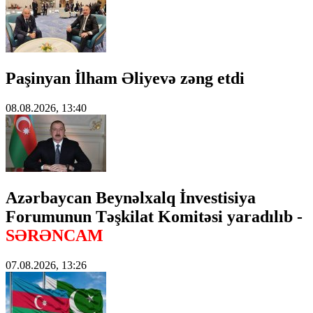
Paşinyan İlham Əliyevə zəng etdi
08.08.2026, 13:40
Azərbaycan Beynəlxalq İnvestisiya
Forumunun Təşkilat Komitəsi yaradılıb -
SƏRƏNCAM
07.08.2026, 13:26