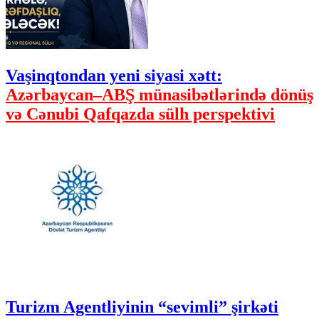
Vaşinqtondan yeni siyasi xətt:
Azərbaycan–ABŞ münasibətlərində dönüş
və Cənubi Qafqazda sülh perspektivi
Turizm Agentliyinin “sevimli” şirkəti