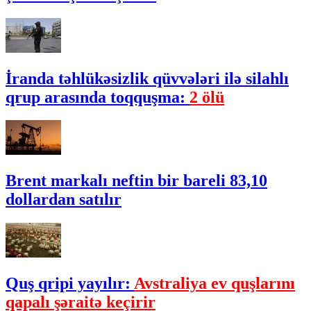
İranda təhlükəsizlik qüvvələri ilə silahlı
qrup arasında toqquşma:
2 ölü
Brent markalı neftin bir bareli 83,10
dollardan satılır
Quş qripi yayılır:
Avstraliya ev quşlarını
qapalı şəraitə keçirir