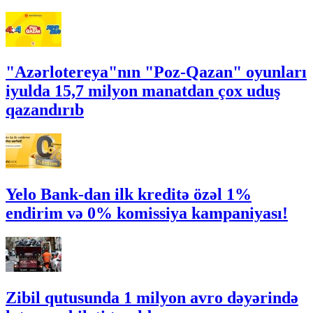
"Azərlotereya"nın "Poz-Qazan" oyunları
iyulda 15,7 milyon manatdan çox uduş
qazandırıb
Yelo Bank-dan ilk kreditə özəl 1%
endirim və 0% komissiya kampaniyası!
Zibil qutusunda 1 milyon avro dəyərində