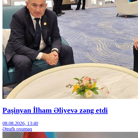
Paşinyan İlham Əliyevə zəng etdi
08.08.2026, 13:40
Ətraflı oxumaq