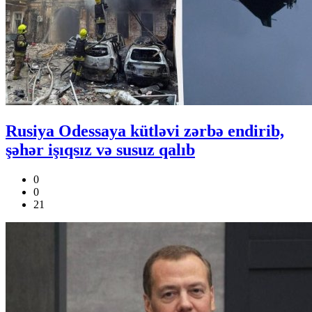
Rusiya Odessaya kütləvi zərbə endirib,
şəhər işıqsız və susuz qalıb
0
0
21