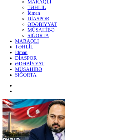
MARAQLI
TƏHLİL
İdman
DİASPOR
ƏDƏBİYYAT
MÜSAHİBƏ
SIĞORTA
MARAQLI
TƏHLİL
İdman
DİASPOR
ƏDƏBİYYAT
MÜSAHİBƏ
SIĞORTA