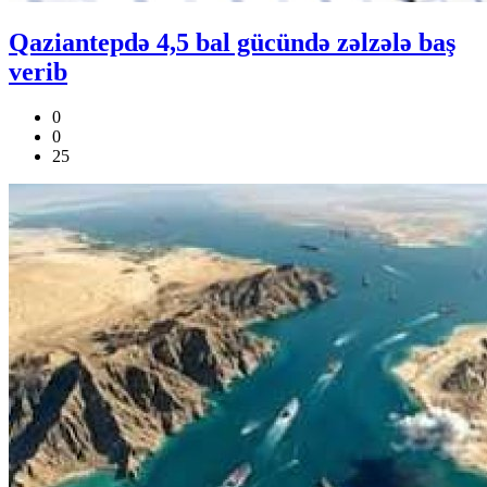
Qaziantepdə 4,5 bal gücündə zəlzələ baş
verib
0
0
25