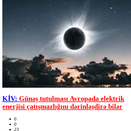
KİV:
Günəş tutulması Avropada elektrik
enerjisi çatışmazlığını dərinləşdirə bilər
0
0
23