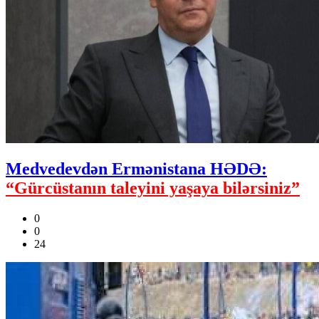
Medvedevdən Ermənistana HƏDƏ:
“Gürcüstanın taleyini yaşaya bilərsiniz”
0
0
24