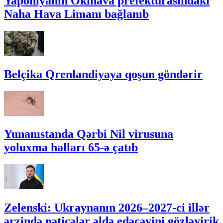
Yaponiyanın Okinava prefekturasındakı
Naha Hava Limanı bağlanıb
Belçika Qrenlandiyaya qoşun göndərir
Yunanıstanda Qərbi Nil virusuna
yoluxma halları 65-ə çatıb
Zelenski: Ukraynanın 2026–2027-ci illər
ərzində nəticələr əldə edəcəyini gözləyirik