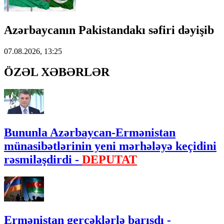
Azərbaycanın Pakistandakı səfiri dəyişib
07.08.2026, 13:25
ÖZƏL XƏBƏRLƏR
Bununla Azərbaycan-Ermənistan
münasibətlərinin yeni mərhələyə keçidini
rəsmiləşdirdi -
DEPUTAT
Ermənistan gerçəklərlə barışdı -