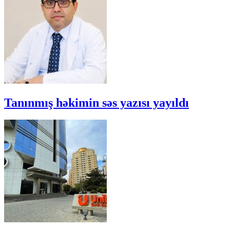
Tanınmış həkimin səs yazısı yayıldı