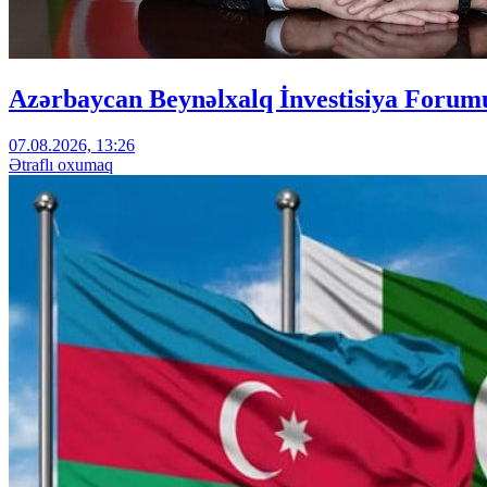
Azərbaycan Beynəlxalq İnvestisiya Forumu
07.08.2026, 13:26
Ətraflı oxumaq