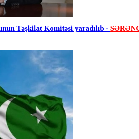
nun Təşkilat Komitəsi yaradılıb -
SƏRƏN