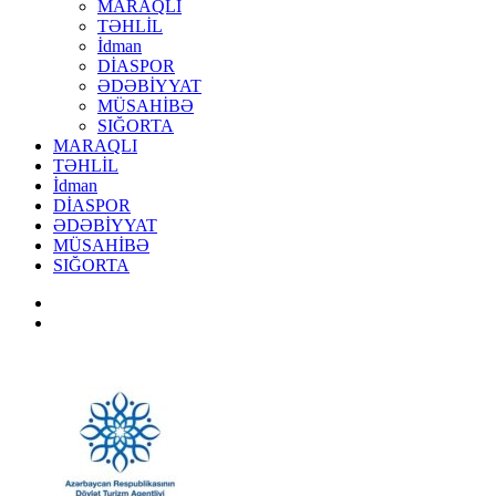
MARAQLI
TƏHLİL
İdman
DİASPOR
ƏDƏBİYYAT
MÜSAHİBƏ
SIĞORTA
MARAQLI
TƏHLİL
İdman
DİASPOR
ƏDƏBİYYAT
MÜSAHİBƏ
SIĞORTA