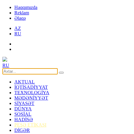
Haqqımızda
Reklam
Əlaqə
AZ
RU
RU
AKTUAL
İQTİSADİYYAT
TEXNOLOGİYA
MƏDƏNİYYƏT
SİYASƏT
DÜNYA
SOSİAL
HADİSƏ
PEŞƏ ETİKASI
DİGƏR