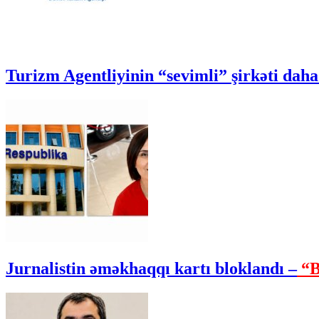
Turizm Agentliyinin “sevimli” şirkəti daha 
Jurnalistin əməkhaqqı kartı bloklandı –
“B