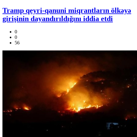
Tramp qeyri-qanuni miqrantların ölkəyə
girişinin dayandırıldığını iddia etdi
0
0
56