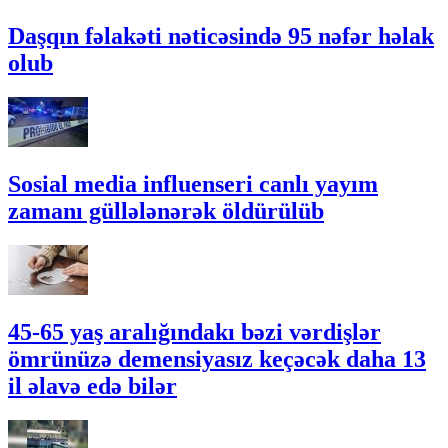
Daşqın fəlakəti nəticəsində 95 nəfər həlak
olub
Sosial media influenseri canlı yayım
zamanı güllələnərək öldürülüb
45-65 yaş aralığındakı bəzi vərdişlər
ömrünüzə demensiyasız keçəcək daha 13
il əlavə edə bilər