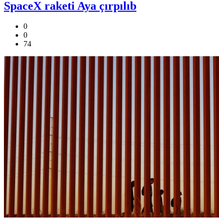
SpaceX raketi Aya çırpılıb
0
0
74