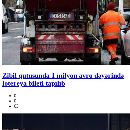
Zibil qutusunda 1 milyon avro dəyərində
lotereya bileti tapılıb
0
0
63