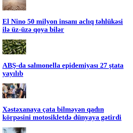
El Nino 50 milyon insanı aclıq təhlükəsi
ilə üz-üzə qoya bilər
ABŞ-da salmonella epidemiyası 27 ştata
yayılıb
Xəstəxanaya çata bilməyən qadın
körpəsini motosikletdə dünyaya gətirdi