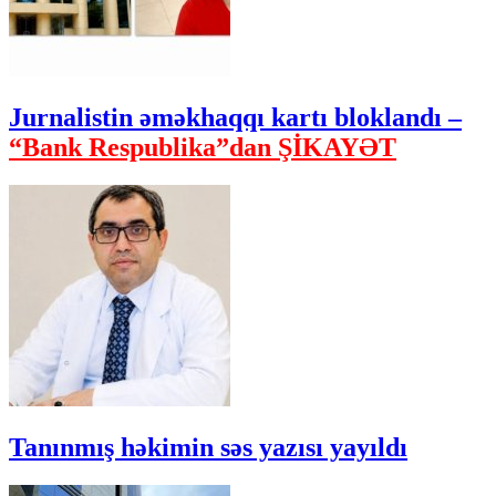
Jurnalistin əməkhaqqı kartı bloklandı –
“Bank Respublika”dan ŞİKAYƏT
Tanınmış həkimin səs yazısı yayıldı