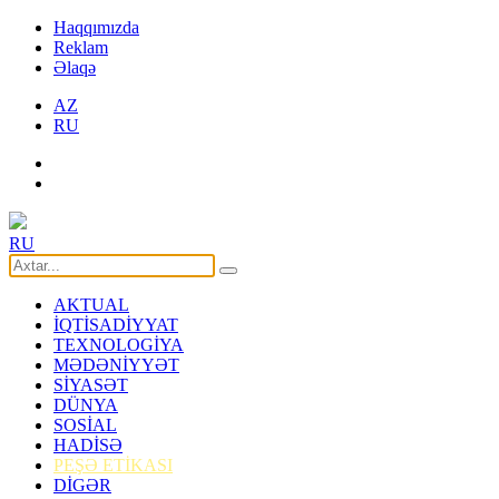
Haqqımızda
Reklam
Əlaqə
AZ
RU
RU
AKTUAL
İQTİSADİYYAT
TEXNOLOGİYA
MƏDƏNİYYƏT
SİYASƏT
DÜNYA
SOSİAL
HADİSƏ
PEŞƏ ETİKASI
DİGƏR