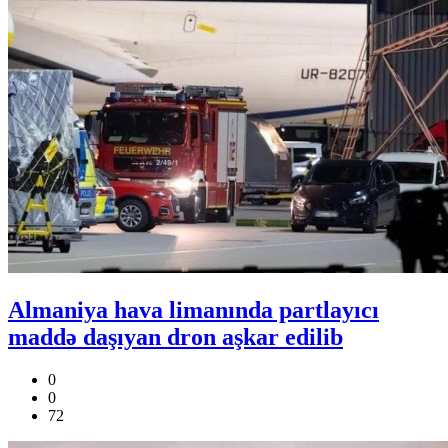
Almaniya hava limanında partlayıcı
maddə daşıyan dron aşkar edilib
0
0
72