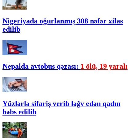
Nigeriyada oğurlanmış 308 nəfər xilas
edilib
Nepalda avtobus qəzası:
1 ölü, 19 yaralı
Yüzlərlə sifariş verib ləğv edən qadın
həbs edilib