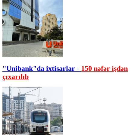
"Unibank"da ixtisarlar -
150 nəfər işdən
çıxarılıb