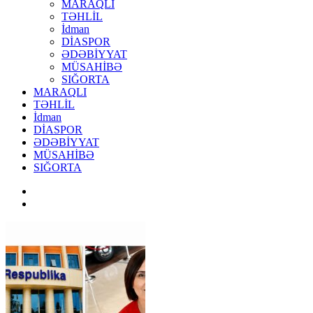
MARAQLI
TƏHLİL
İdman
DİASPOR
ƏDƏBİYYAT
MÜSAHİBƏ
SIĞORTA
MARAQLI
TƏHLİL
İdman
DİASPOR
ƏDƏBİYYAT
MÜSAHİBƏ
SIĞORTA