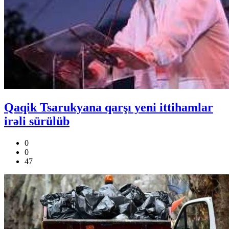
Qaqik Tsarukyana qarşı yeni ittihamlar
irəli sürülüb
0
0
47