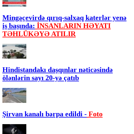
Mingəçevirdə qırıq-salxaq katerlər yenə
iş başında:
İNSANLARIN HƏYATI
TƏHLÜKƏYƏ ATILIR
Hindistandakı daşqınlar nəticəsində
ölənlərin sayı 20-yə çatıb
Şirvan kanalı bərpa edildi -
Foto