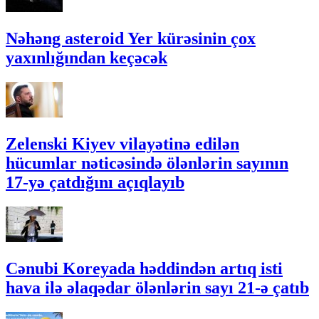
Nəhəng asteroid Yer kürəsinin çox
yaxınlığından keçəcək
Zelenski Kiyev vilayətinə edilən
hücumlar nəticəsində ölənlərin sayının
17-yə çatdığını açıqlayıb
Cənubi Koreyada həddindən artıq isti
hava ilə əlaqədar ölənlərin sayı 21-ə çatıb