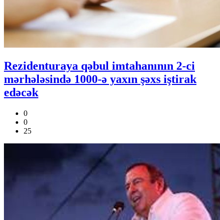
Rezidenturaya qəbul imtahanının 2-ci
mərhələsində 1000-ə yaxın şəxs iştirak
edəcək
0
0
25