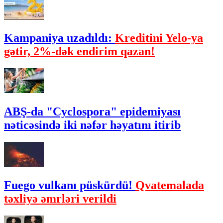
Kampaniya uzadıldı:
Kreditini Yelo-ya
gətir, 2%-dək endirim qazan!
ABŞ-da "Cyclospora" epidemiyası
nəticəsində iki nəfər həyatını itirib
Fuego vulkanı püskürdü!
Qvatemalada
təxliyə əmrləri verildi