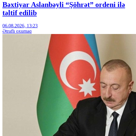
Bəxtiyar Aslanbəyli “Şöhrət” ordeni ilə
təltif edilib
06.08.2026, 13:23
Ətraflı oxumaq