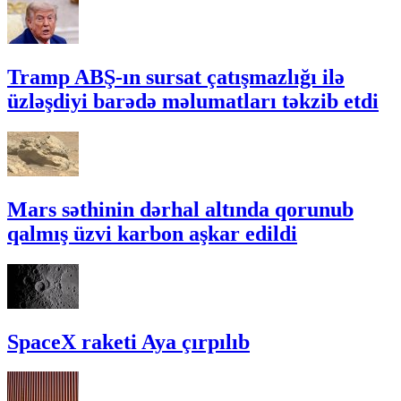
Tramp ABŞ-ın sursat çatışmazlığı ilə
üzləşdiyi barədə məlumatları təkzib etdi
Mars səthinin dərhal altında qorunub
qalmış üzvi karbon aşkar edildi
SpaceX raketi Aya çırpılıb