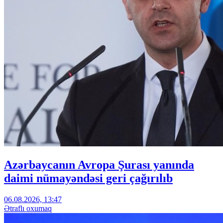
Azərbaycanın Avropa Şurası yanında
daimi nümayəndəsi geri çağırılıb
06.08.2026, 13:47
Ətraflı oxumaq