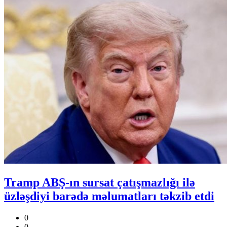
Tramp ABŞ-ın sursat çatışmazlığı ilə
üzləşdiyi barədə məlumatları təkzib etdi
0
0