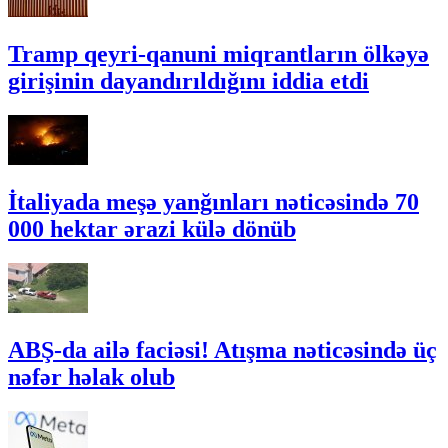
Tramp qeyri-qanuni miqrantların ölkəyə
girişinin dayandırıldığını iddia etdi
İtaliyada meşə yanğınları nəticəsində 70
000 hektar ərazi külə dönüb
ABŞ-da ailə faciəsi! Atışma nəticəsində üç
nəfər həlak olub