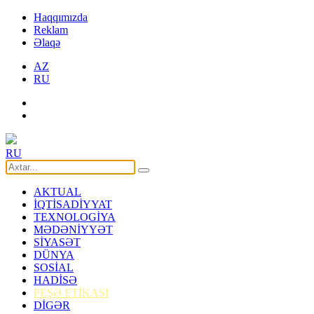
Haqqımızda
Reklam
Əlaqə
AZ
RU
RU
AKTUAL
İQTİSADİYYAT
TEXNOLOGİYA
MƏDƏNİYYƏT
SİYASƏT
DÜNYA
SOSİAL
HADİSƏ
PEŞƏ ETİKASI
DİGƏR