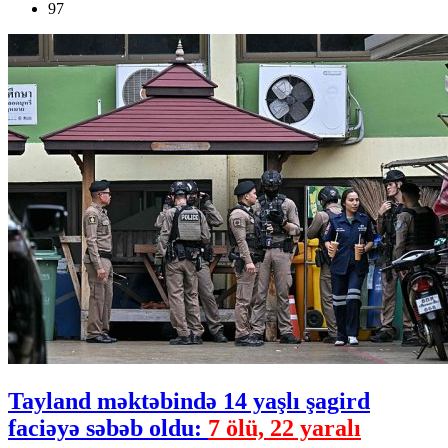
97
Tayland məktəbində 14 yaşlı şagird
faciəyə səbəb oldu:
7 ölü, 22 yaralı