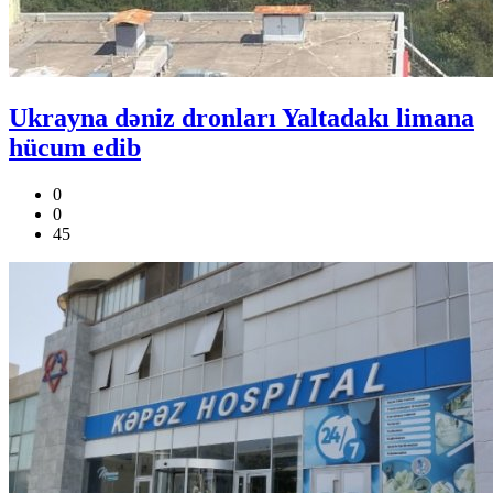
Ukrayna dəniz dronları Yaltadakı limana
hücum edib
0
0
45