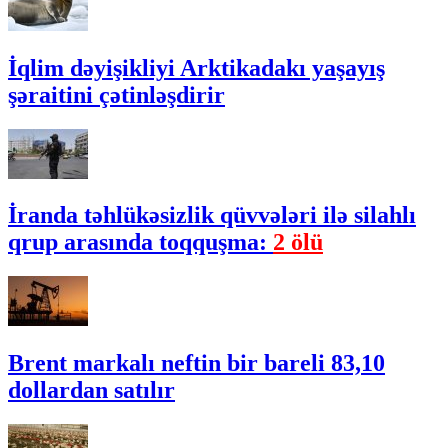
İqlim dəyişikliyi Arktikadakı yaşayış
şəraitini çətinləşdirir
İranda təhlükəsizlik qüvvələri ilə silahlı
qrup arasında toqquşma:
2 ölü
Brent markalı neftin bir bareli 83,10
dollardan satılır