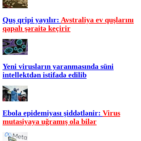
Quş qripi yayılır:
Avstraliya ev quşlarını
qapalı şəraitə keçirir
Yeni virusların yaranmasında süni
intellektdən istifadə edilib
Ebola epidemiyası şiddətlənir:
Virus
mutasiyaya uğramış ola bilər