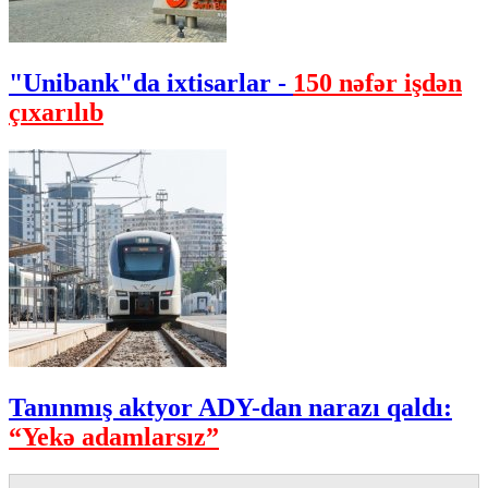
"Unibank"da ixtisarlar -
150 nəfər işdən
çıxarılıb
Tanınmış aktyor ADY-dan narazı qaldı:
“Yekə adamlarsız”