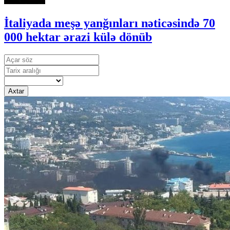
İtaliyada meşə yanğınları nəticəsində 70
000 hektar ərazi külə dönüb
Axtar