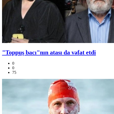
"Toppuş bacı"nın atası da vəfat etdi
0
0
75