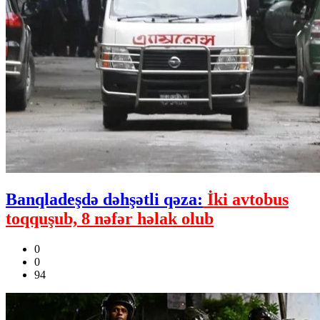
Banqladeşdə dəhşətli qəza:
İki avtobus
toqquşub, 8 nəfər həlak olub
0
0
94