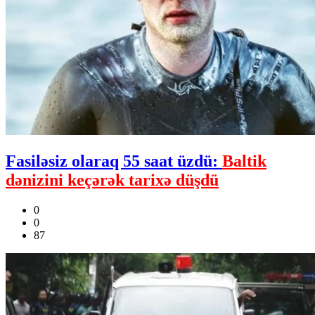
Fasiləsiz olaraq 55 saat üzdü:
Baltik
dənizini keçərək tarixə düşdü
0
0
87