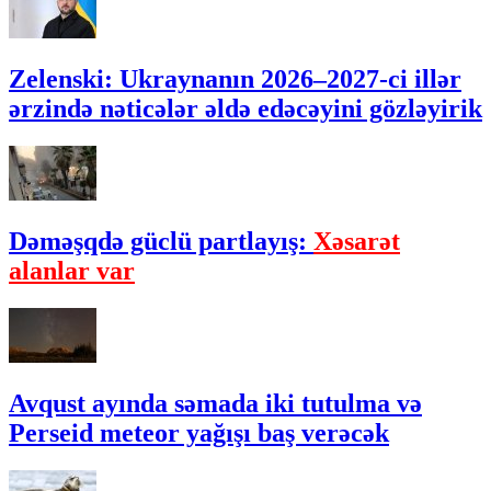
Zelenski: Ukraynanın 2026–2027-ci illər
ərzində nəticələr əldə edəcəyini gözləyirik
Dəməşqdə güclü partlayış:
Xəsarət
alanlar var
Avqust ayında səmada iki tutulma və
Perseid meteor yağışı baş verəcək