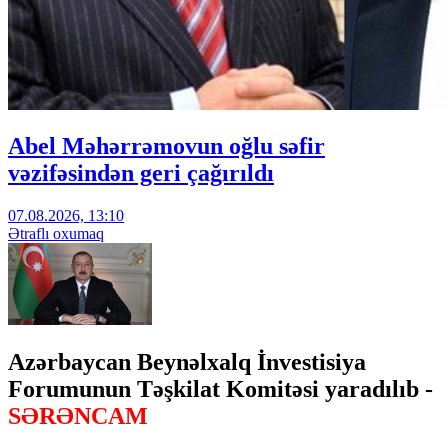
Abel Məhərrəmovun oğlu səfir
vəzifəsindən geri çağırıldı
07.08.2026, 13:10
Ətraflı oxumaq
Azərbaycan Beynəlxalq İnvestisiya
Forumunun Təşkilat Komitəsi yaradılıb -
SƏRƏNCAM