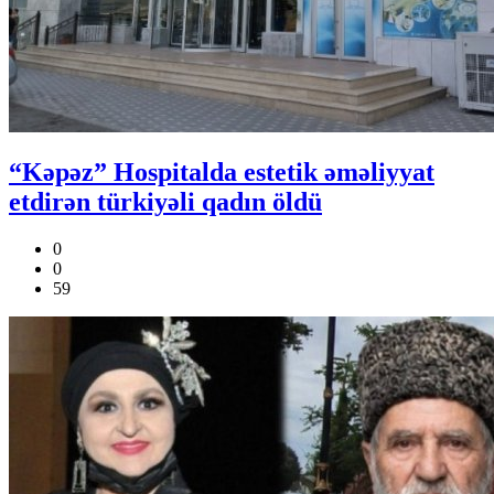
“Kəpəz” Hospitalda estetik əməliyyat
etdirən türkiyəli qadın öldü
0
0
59