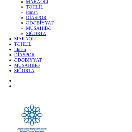
MARAQLI
TƏHLİL
İdman
DİASPOR
ƏDƏBİYYAT
MÜSAHİBƏ
SIĞORTA
MARAQLI
TƏHLİL
İdman
DİASPOR
ƏDƏBİYYAT
MÜSAHİBƏ
SIĞORTA