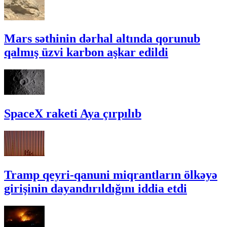
Mars səthinin dərhal altında qorunub
qalmış üzvi karbon aşkar edildi
SpaceX raketi Aya çırpılıb
Tramp qeyri-qanuni miqrantların ölkəyə
girişinin dayandırıldığını iddia etdi