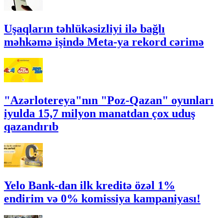
Uşaqların təhlükəsizliyi ilə bağlı
məhkəmə işində Meta-ya rekord cərimə
"Azərlotereya"nın "Poz-Qazan" oyunları
iyulda 15,7 milyon manatdan çox uduş
qazandırıb
Yelo Bank-dan ilk kreditə özəl 1%
endirim və 0% komissiya kampaniyası!