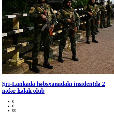
Şri-Lankada həbsxanadakı insidentdə 2
nəfər həlak olub
0
0
99