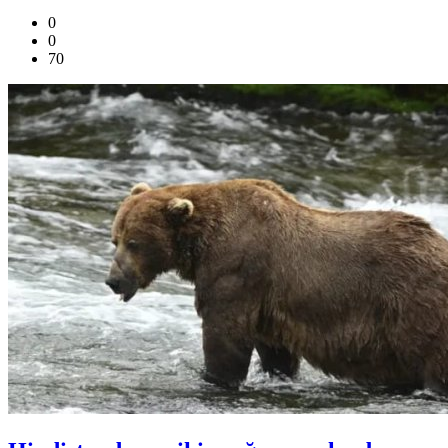
0
0
70