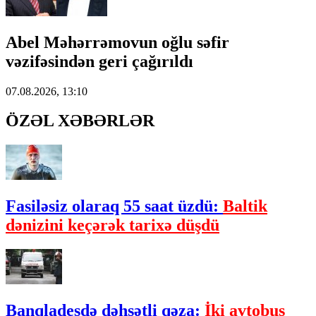
Abel Məhərrəmovun oğlu səfir
vəzifəsindən geri çağırıldı
07.08.2026, 13:10
ÖZƏL XƏBƏRLƏR
Fasiləsiz olaraq 55 saat üzdü:
Baltik
dənizini keçərək tarixə düşdü
Banqladeşdə dəhşətli qəza:
İki avtobus