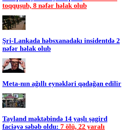
toqquşub, 8 nəfər həlak olub
Şri-Lankada həbsxanadakı insidentdə 2
nəfər həlak olub
Meta-nın ağıllı eynəkləri qadağan edilir
Tayland məktəbində 14 yaşlı şagird
faciəyə səbəb oldu:
7 ölü, 22 yaralı