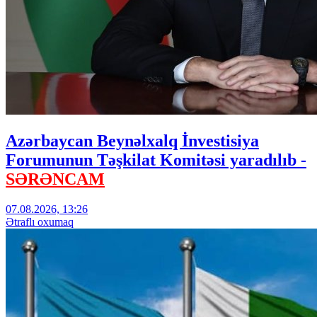
Azərbaycan Beynəlxalq İnvestisiya
Forumunun Təşkilat Komitəsi yaradılıb -
SƏRƏNCAM
07.08.2026, 13:26
Ətraflı oxumaq