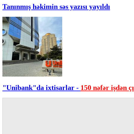
Tanınmış həkimin səs yazısı yayıldı
"Unibank"da ixtisarlar -
150 nəfər işdən çı