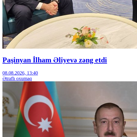
Paşinyan İlham Əliyevə zəng etdi
08.08.2026, 13:40
Ətraflı oxumaq