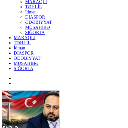
MARAQLI
TƏHLİL
İdman
DİASPOR
ƏDƏBİYYAT
MÜSAHİBƏ
SIĞORTA
MARAQLI
TƏHLİL
İdman
DİASPOR
ƏDƏBİYYAT
MÜSAHİBƏ
SIĞORTA