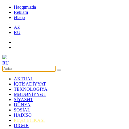
Haqqımızda
Reklam
Əlaqə
AZ
RU
RU
AKTUAL
İQTİSADİYYAT
TEXNOLOGİYA
MƏDƏNİYYƏT
SİYASƏT
DÜNYA
SOSİAL
HADİSƏ
PEŞƏ ETİKASI
DİGƏR