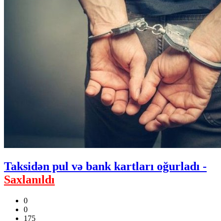
Taksidən pul və bank kartları oğurladı -
Saxlanıldı
0
0
175