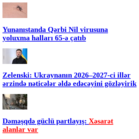
Yunanıstanda Qərbi Nil virusuna
yoluxma halları 65-ə çatıb
Zelenski: Ukraynanın 2026–2027-ci illər
ərzində nəticələr əldə edəcəyini gözləyirik
Dəməşqdə güclü partlayış:
Xəsarət
alanlar var