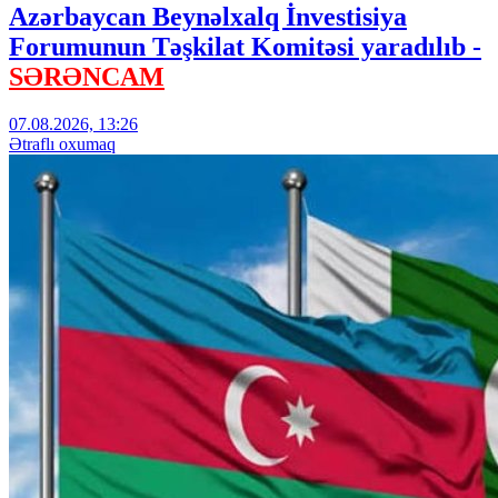
Azərbaycan Beynəlxalq İnvestisiya
Forumunun Təşkilat Komitəsi yaradılıb -
SƏRƏNCAM
07.08.2026, 13:26
Ətraflı oxumaq