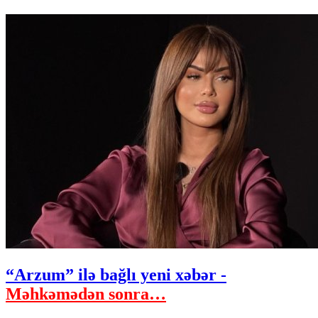
“Arzum” ilə bağlı yeni xəbər -
Məhkəmədən sonra…