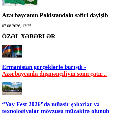
Azərbaycanın Pakistandakı səfiri dəyişib
07.08.2026, 13:25
ÖZƏL XƏBƏRLƏR
Ermənistan gerçəklərlə barışdı -
Azərbaycanla düşmənçiliyin sonu çatır...
“Yay Fest 2026”da müasir şəhərlər və
texnologiyalar mövzusu müzakirə olunub