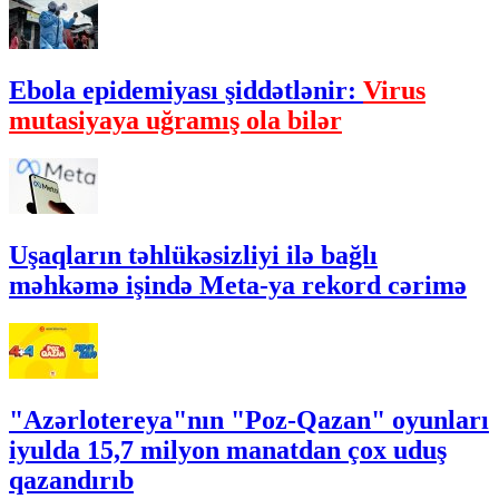
Ebola epidemiyası şiddətlənir:
Virus
mutasiyaya uğramış ola bilər
Uşaqların təhlükəsizliyi ilə bağlı
məhkəmə işində Meta-ya rekord cərimə
"Azərlotereya"nın "Poz-Qazan" oyunları
iyulda 15,7 milyon manatdan çox uduş
qazandırıb