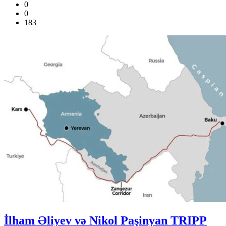
0
0
183
İlham Əliyev və Nikol Paşinyan TRIPP