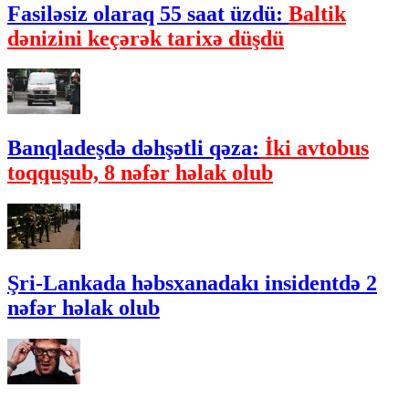
Fasiləsiz olaraq 55 saat üzdü:
Baltik
dənizini keçərək tarixə düşdü
Banqladeşdə dəhşətli qəza:
İki avtobus
toqquşub, 8 nəfər həlak olub
Şri-Lankada həbsxanadakı insidentdə 2
nəfər həlak olub