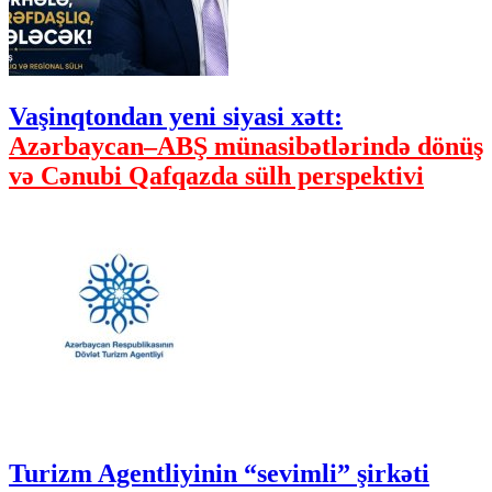
Vaşinqtondan yeni siyasi xətt:
Azərbaycan–ABŞ münasibətlərində dönüş
və Cənubi Qafqazda sülh perspektivi
Turizm Agentliyinin “sevimli” şirkəti