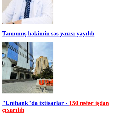
Tanınmış həkimin səs yazısı yayıldı
"Unibank"da ixtisarlar -
150 nəfər işdən
çıxarılıb