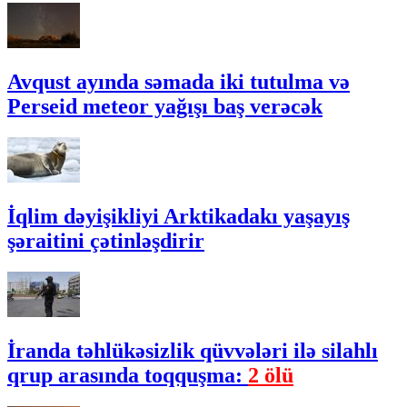
Avqust ayında səmada iki tutulma və
Perseid meteor yağışı baş verəcək
İqlim dəyişikliyi Arktikadakı yaşayış
şəraitini çətinləşdirir
İranda təhlükəsizlik qüvvələri ilə silahlı
qrup arasında toqquşma:
2 ölü