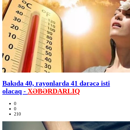
Bakıda 40, rayonlarda 41 dərəcə isti
olacaq -
XƏBƏRDARLIQ
0
0
210