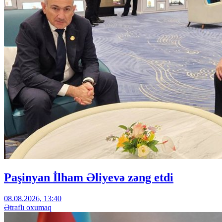
Paşinyan İlham Əliyevə zəng etdi
08.08.2026, 13:40
Ətraflı oxumaq