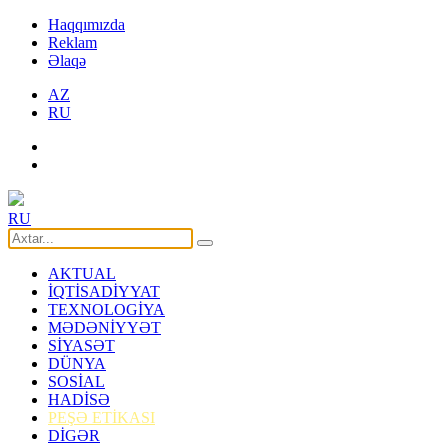
Haqqımızda
Reklam
Əlaqə
AZ
RU
RU
AKTUAL
İQTİSADİYYAT
TEXNOLOGİYA
MƏDƏNİYYƏT
SİYASƏT
DÜNYA
SOSİAL
HADİSƏ
PEŞƏ ETİKASI
DİGƏR