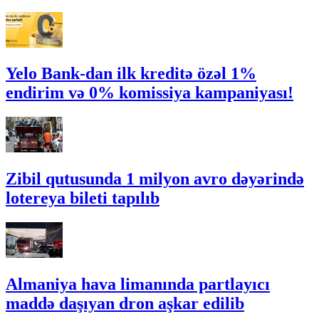
Yelo Bank-dan ilk kreditə özəl 1%
endirim və 0% komissiya kampaniyası!
Zibil qutusunda 1 milyon avro dəyərində
lotereya bileti tapılıb
Almaniya hava limanında partlayıcı
maddə daşıyan dron aşkar edilib