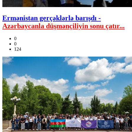
Ermənistan gerçəklərlə barışdı -
Azərbaycanla düşmənçiliyin sonu çatır...
0
0
124