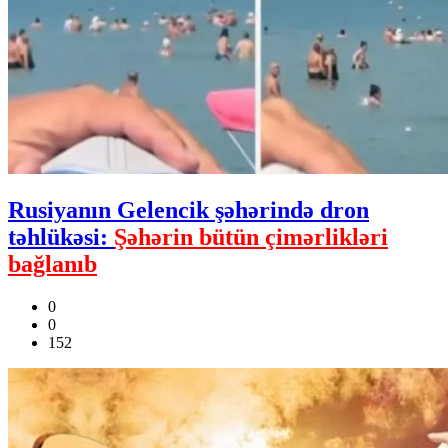
Rusiyanın Gelencik şəhərində dron
təhlükəsi:
Şəhərin bütün çimərlikləri
bağlanıb
0
0
152