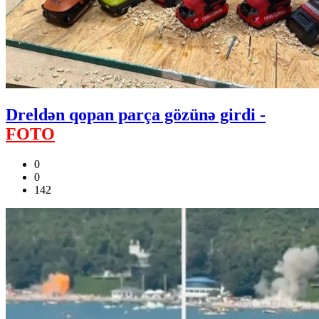
Dreldən qopan parça gözünə girdi -
FOTO
0
0
142