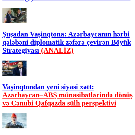
Şuşadan Vaşinqtona: Azərbaycanın hərbi
qələbəni diplomatik zəfərə çevirən Böyük
Strategiyası
(ANALİZ)
Vaşinqtondan yeni siyasi xətt:
Azərbaycan–ABŞ münasibətlərində dönüş
və Cənubi Qafqazda sülh perspektivi