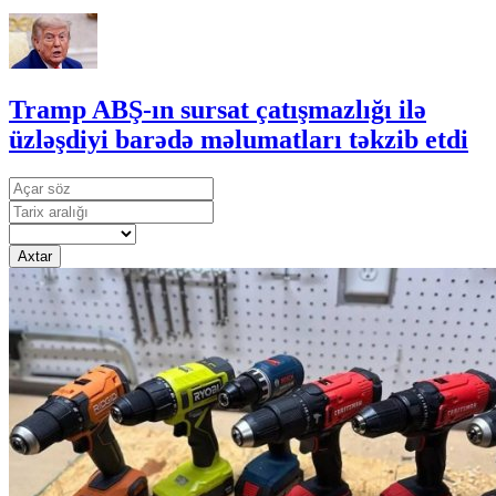
Tramp ABŞ-ın sursat çatışmazlığı ilə
üzləşdiyi barədə məlumatları təkzib etdi
Axtar