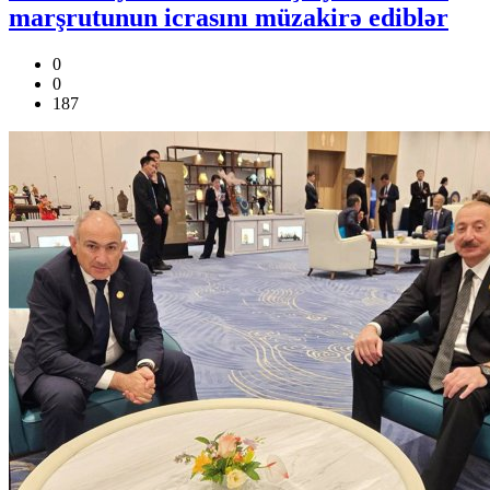
marşrutunun icrasını müzakirə ediblər
0
0
187