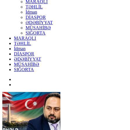
MARAQLI
TƏHLİL
İdman
DİASPOR
ƏDƏBİYYAT
MÜSAHİBƏ
SIĞORTA
MARAQLI
TƏHLİL
İdman
DİASPOR
ƏDƏBİYYAT
MÜSAHİBƏ
SIĞORTA