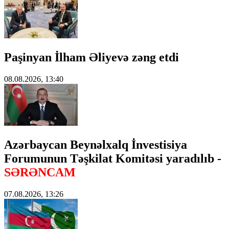
Paşinyan İlham Əliyevə zəng etdi
08.08.2026, 13:40
Azərbaycan Beynəlxalq İnvestisiya
Forumunun Təşkilat Komitəsi yaradılıb -
SƏRƏNCAM
07.08.2026, 13:26