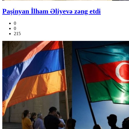
Paşinyan İlham Əliyevə zəng etdi
0
0
215