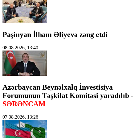
Paşinyan İlham Əliyevə zəng etdi
08.08.2026, 13:40
Azərbaycan Beynəlxalq İnvestisiya
Forumunun Təşkilat Komitəsi yaradılıb -
SƏRƏNCAM
07.08.2026, 13:26