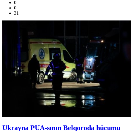
0
0
31
Ukrayna PUA-sının Belqoroda hücumu