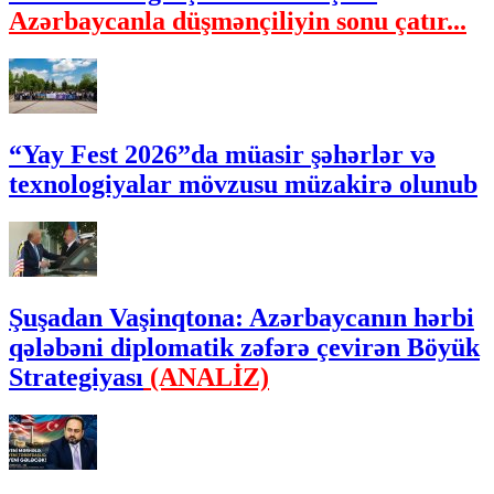
Azərbaycanla düşmənçiliyin sonu çatır...
“Yay Fest 2026”da müasir şəhərlər və
texnologiyalar mövzusu müzakirə olunub
Şuşadan Vaşinqtona: Azərbaycanın hərbi
qələbəni diplomatik zəfərə çevirən Böyük
Strategiyası
(ANALİZ)