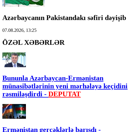
Azərbaycanın Pakistandakı səfiri dəyişib
07.08.2026, 13:25
ÖZƏL XƏBƏRLƏR
Bununla Azərbaycan-Ermənistan
münasibətlərinin yeni mərhələyə keçidini
rəsmiləşdirdi -
DEPUTAT
Ermənistan gerçəklərlə barışdı -