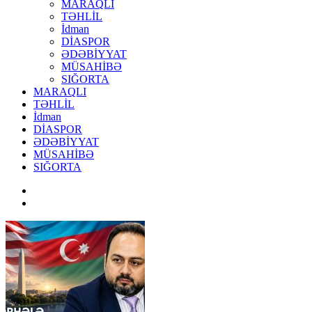
MARAQLI
TƏHLİL
İdman
DİASPOR
ƏDƏBİYYAT
MÜSAHİBƏ
SIĞORTA
MARAQLI
TƏHLİL
İdman
DİASPOR
ƏDƏBİYYAT
MÜSAHİBƏ
SIĞORTA