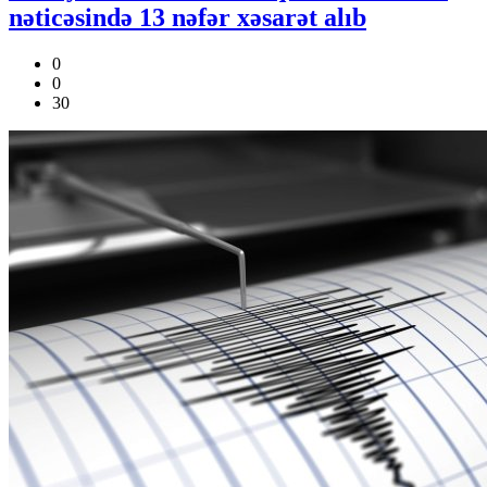
nəticəsində 13 nəfər xəsarət alıb
0
0
30