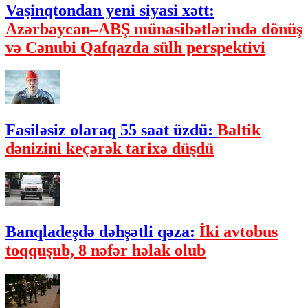
Vaşinqtondan yeni siyasi xətt:
Azərbaycan–ABŞ münasibətlərində dönüş
və Cənubi Qafqazda sülh perspektivi
Fasiləsiz olaraq 55 saat üzdü:
Baltik
dənizini keçərək tarixə düşdü
Banqladeşdə dəhşətli qəza:
İki avtobus
toqquşub, 8 nəfər həlak olub