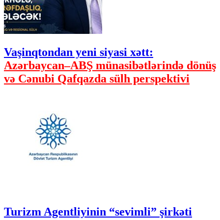
Vaşinqtondan yeni siyasi xətt:
Azərbaycan–ABŞ münasibətlərində dönüş
və Cənubi Qafqazda sülh perspektivi
Turizm Agentliyinin “sevimli” şirkəti