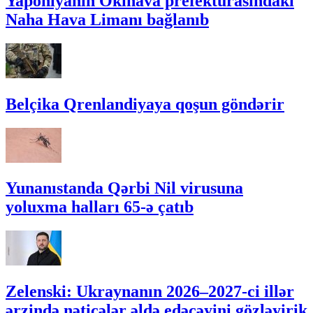
Yaponiyanın Okinava prefekturasındakı
Naha Hava Limanı bağlanıb
Belçika Qrenlandiyaya qoşun göndərir
Yunanıstanda Qərbi Nil virusuna
yoluxma halları 65-ə çatıb
Zelenski: Ukraynanın 2026–2027-ci illər
ərzində nəticələr əldə edəcəyini gözləyirik