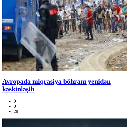
Avropada miqrasiya böhranı yenidən
kəskinləşib
0
0
28