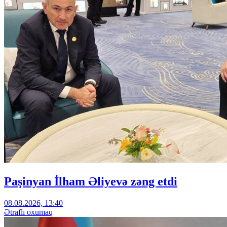
Paşinyan İlham Əliyevə zəng etdi
08.08.2026, 13:40
Ətraflı oxumaq