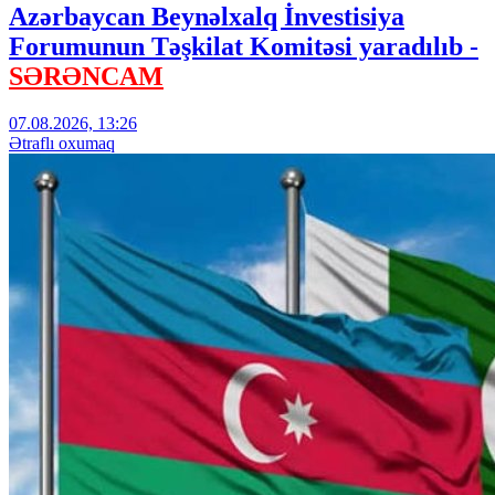
Azərbaycan Beynəlxalq İnvestisiya
Forumunun Təşkilat Komitəsi yaradılıb -
SƏRƏNCAM
07.08.2026, 13:26
Ətraflı oxumaq