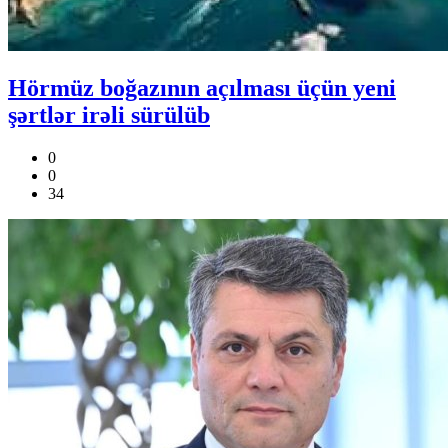
Hörmüz boğazının açılması üçün yeni
şərtlər irəli sürülüb
0
0
34