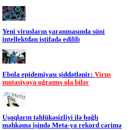
Yeni virusların yaranmasında süni
intellektdən istifadə edilib
Ebola epidemiyası şiddətlənir:
Virus
mutasiyaya uğramış ola bilər
Uşaqların təhlükəsizliyi ilə bağlı
məhkəmə işində Meta-ya rekord cərimə