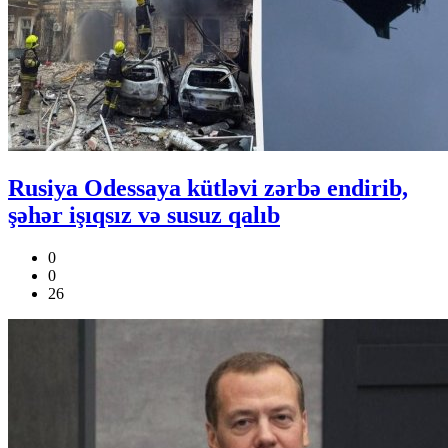
Rusiya Odessaya kütləvi zərbə endirib,
şəhər işıqsız və susuz qalıb
0
0
26