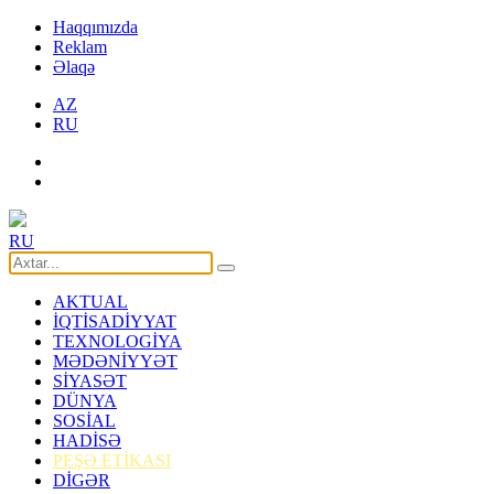
Haqqımızda
Reklam
Əlaqə
AZ
RU
RU
AKTUAL
İQTİSADİYYAT
TEXNOLOGİYA
MƏDƏNİYYƏT
SİYASƏT
DÜNYA
SOSİAL
HADİSƏ
PEŞƏ ETİKASI
DİGƏR