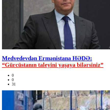
Medvedevdən Ermənistana HƏDƏ:
“Gürcüstanın taleyini yaşaya bilərsiniz”
0
0
31