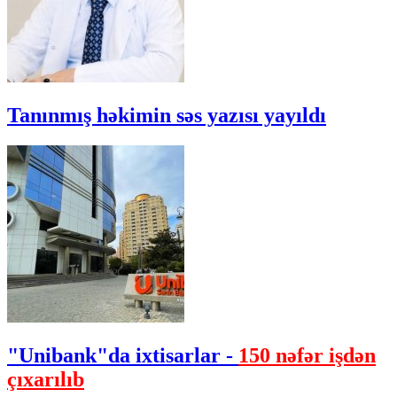
Tanınmış həkimin səs yazısı yayıldı
"Unibank"da ixtisarlar -
150 nəfər işdən
çıxarılıb