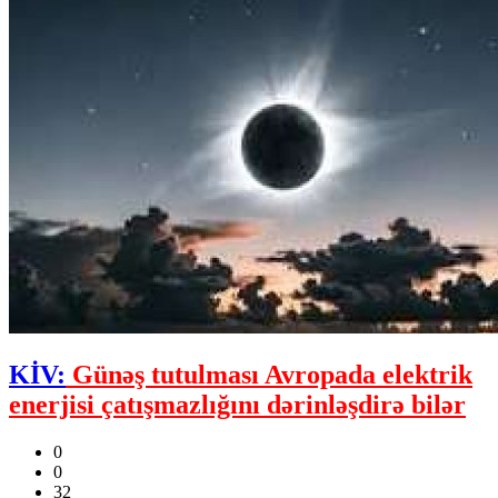
KİV:
Günəş tutulması Avropada elektrik
enerjisi çatışmazlığını dərinləşdirə bilər
0
0
32