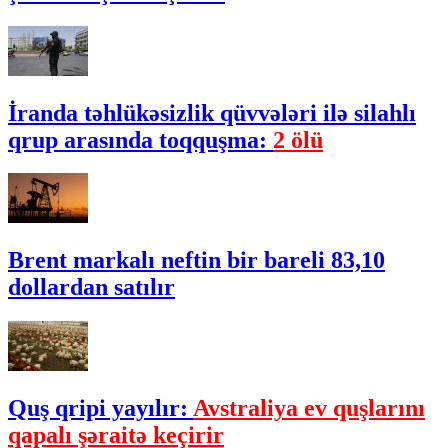
İranda təhlükəsizlik qüvvələri ilə silahlı
qrup arasında toqquşma:
2 ölü
Brent markalı neftin bir bareli 83,10
dollardan satılır
Quş qripi yayılır:
Avstraliya ev quşlarını
qapalı şəraitə keçirir