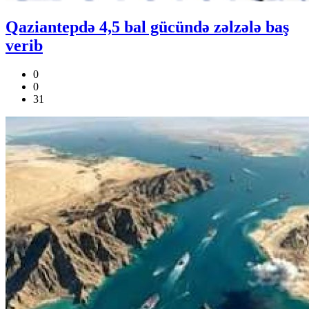
Qaziantepdə 4,5 bal gücündə zəlzələ baş
verib
0
0
31