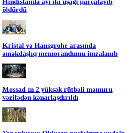
Hindistanda ayı iki uşağı parçalayıb
öldürdü
Kristal və Hansgrohe arasında
əməkdaşlıq memorandumu imzalanıb
Mossad-ın 2 yüksək rütbəli məmuru
vəzifədən kənarlaşdırıldı