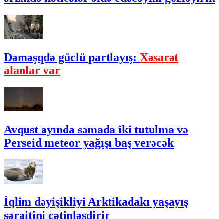
Dəməşqdə güclü partlayış:
Xəsarət
alanlar var
Avqust ayında səmada iki tutulma və
Perseid meteor yağışı baş verəcək
İqlim dəyişikliyi Arktikadakı yaşayış
şəraitini çətinləşdirir