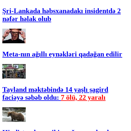
Şri-Lankada həbsxanadakı insidentdə 2
nəfər həlak olub
Meta-nın ağıllı eynəkləri qadağan edilir
Tayland məktəbində 14 yaşlı şagird
faciəyə səbəb oldu:
7 ölü, 22 yaralı