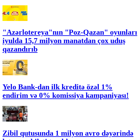
"Azərlotereya"nın "Poz-Qazan" oyunları
iyulda 15,7 milyon manatdan çox uduş
qazandırıb
Yelo Bank-dan ilk kreditə özəl 1%
endirim və 0% komissiya kampaniyası!
Zibil qutusunda 1 milyon avro dəyərində