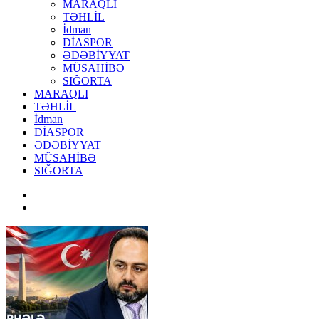
MARAQLI
TƏHLİL
İdman
DİASPOR
ƏDƏBİYYAT
MÜSAHİBƏ
SIĞORTA
MARAQLI
TƏHLİL
İdman
DİASPOR
ƏDƏBİYYAT
MÜSAHİBƏ
SIĞORTA