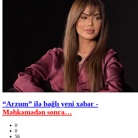
“Arzum” ilə bağlı yeni xəbər -
Məhkəmədən sonra…
0
0
56