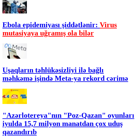
Ebola epidemiyası şiddətlənir:
Virus
mutasiyaya uğramış ola bilər
Uşaqların təhlükəsizliyi ilə bağlı
məhkəmə işində Meta-ya rekord cərimə
"Azərlotereya"nın "Poz-Qazan" oyunları
iyulda 15,7 milyon manatdan çox uduş
qazandırıb