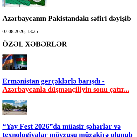
Azərbaycanın Pakistandakı səfiri dəyişib
07.08.2026, 13:25
ÖZƏL XƏBƏRLƏR
Ermənistan gerçəklərlə barışdı -
Azərbaycanla düşmənçiliyin sonu çatır...
“Yay Fest 2026”da müasir şəhərlər və
texnologiyalar mövzusu müzakirə olunub