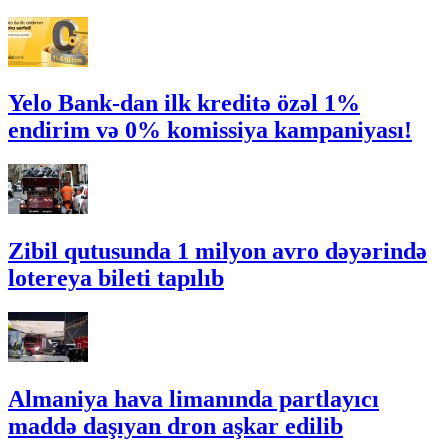
Yelo Bank-dan ilk kreditə özəl 1%
endirim və 0% komissiya kampaniyası!
Zibil qutusunda 1 milyon avro dəyərində
lotereya bileti tapılıb
Almaniya hava limanında partlayıcı
maddə daşıyan dron aşkar edilib