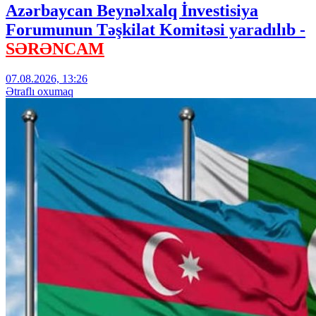
Azərbaycan Beynəlxalq İnvestisiya
Forumunun Təşkilat Komitəsi yaradılıb -
SƏRƏNCAM
07.08.2026, 13:26
Ətraflı oxumaq