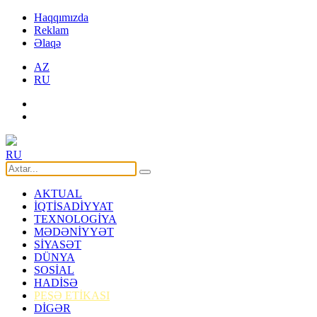
Haqqımızda
Reklam
Əlaqə
AZ
RU
RU
AKTUAL
İQTİSADİYYAT
TEXNOLOGİYA
MƏDƏNİYYƏT
SİYASƏT
DÜNYA
SOSİAL
HADİSƏ
PEŞƏ ETİKASI
DİGƏR