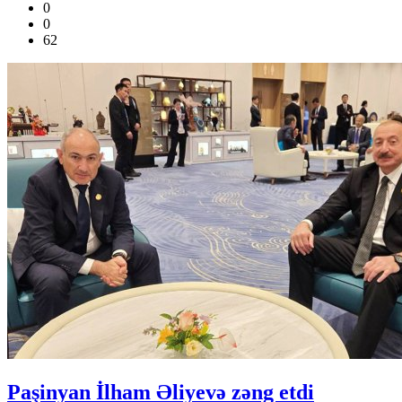
0
0
62
Paşinyan İlham Əliyevə zəng etdi