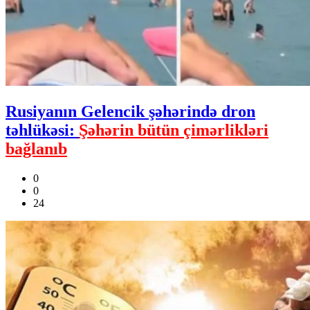
Rusiyanın Gelencik şəhərində dron
təhlükəsi:
Şəhərin bütün çimərlikləri
bağlanıb
0
0
24