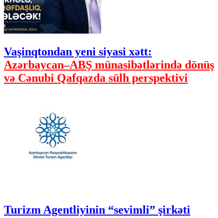
Vaşinqtondan yeni siyasi xətt:
Azərbaycan–ABŞ münasibətlərində dönüş
və Cənubi Qafqazda sülh perspektivi
Turizm Agentliyinin “sevimli” şirkəti