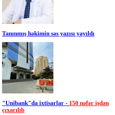
Tanınmış həkimin səs yazısı yayıldı
"Unibank"da ixtisarlar -
150 nəfər işdən
çıxarılıb