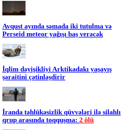
Avqust ayında səmada iki tutulma və
Perseid meteor yağışı baş verəcək
İqlim dəyişikliyi Arktikadakı yaşayış
şəraitini çətinləşdirir
İranda təhlükəsizlik qüvvələri ilə silahlı
qrup arasında toqquşma:
2 ölü