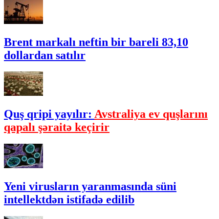
Brent markalı neftin bir bareli 83,10
dollardan satılır
Quş qripi yayılır:
Avstraliya ev quşlarını
qapalı şəraitə keçirir
Yeni virusların yaranmasında süni
intellektdən istifadə edilib