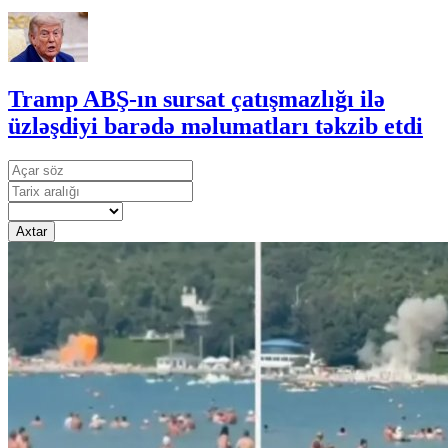
Tramp ABŞ-ın sursat çatışmazlığı ilə
üzləşdiyi barədə məlumatları təkzib etdi
Axtar