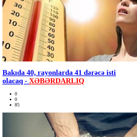
Bakıda 40, rayonlarda 41 dərəcə isti
olacaq -
XƏBƏRDARLIQ
0
0
85