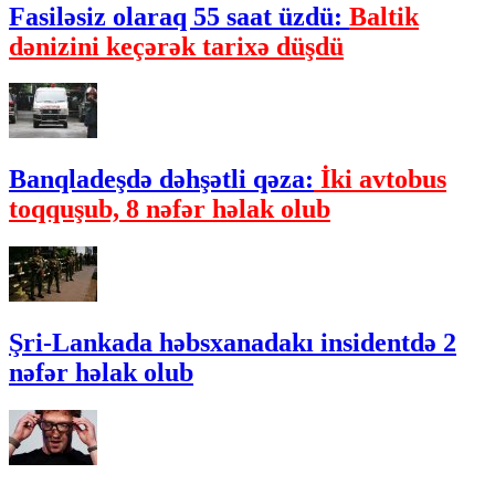
Fasiləsiz olaraq 55 saat üzdü:
Baltik
dənizini keçərək tarixə düşdü
Banqladeşdə dəhşətli qəza:
İki avtobus
toqquşub, 8 nəfər həlak olub
Şri-Lankada həbsxanadakı insidentdə 2
nəfər həlak olub