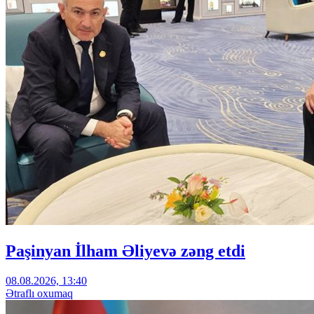
Paşinyan İlham Əliyevə zəng etdi
08.08.2026, 13:40
Ətraflı oxumaq