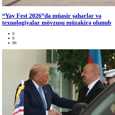
“Yay Fest 2026”da müasir şəhərlər və
texnologiyalar mövzusu müzakirə olunub
0
0
66