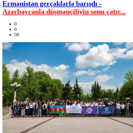
Ermənistan gerçəklərlə barışdı -
Azərbaycanla düşmənçiliyin sonu çatır...
0
0
50