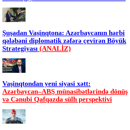
Şuşadan Vaşinqtona: Azərbaycanın hərbi
qələbəni diplomatik zəfərə çevirən Böyük
Strategiyası
(ANALİZ)
Vaşinqtondan yeni siyasi xətt:
Azərbaycan–ABŞ münasibətlərində dönüş
və Cənubi Qafqazda sülh perspektivi