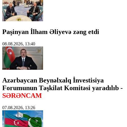
Paşinyan İlham Əliyevə zəng etdi
08.08.2026, 13:40
Azərbaycan Beynəlxalq İnvestisiya
Forumunun Təşkilat Komitəsi yaradılıb -
SƏRƏNCAM
07.08.2026, 13:26