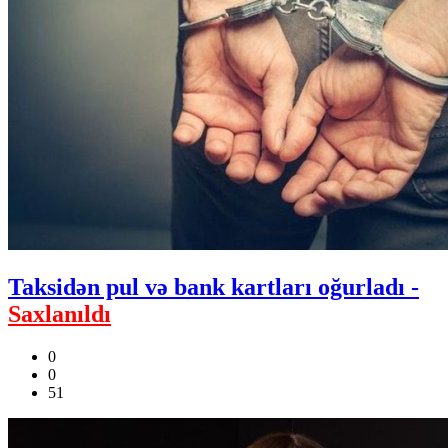
Taksidən pul və bank kartları oğurladı -
Saxlanıldı
0
0
51