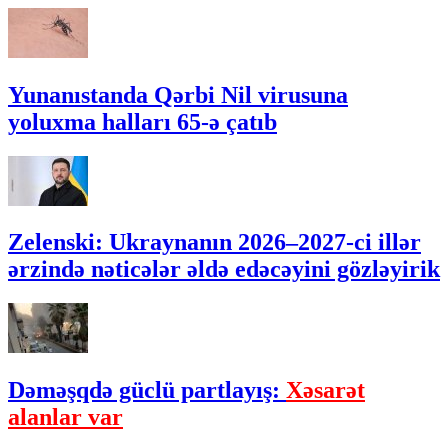
Yunanıstanda Qərbi Nil virusuna
yoluxma halları 65-ə çatıb
Zelenski: Ukraynanın 2026–2027-ci illər
ərzində nəticələr əldə edəcəyini gözləyirik
Dəməşqdə güclü partlayış:
Xəsarət
alanlar var