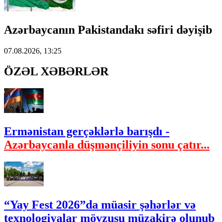
Azərbaycanın Pakistandakı səfiri dəyişib
07.08.2026, 13:25
ÖZƏL XƏBƏRLƏR
Ermənistan gerçəklərlə barışdı -
Azərbaycanla düşmənçiliyin sonu çatır...
“Yay Fest 2026”da müasir şəhərlər və
texnologiyalar mövzusu müzakirə olunub