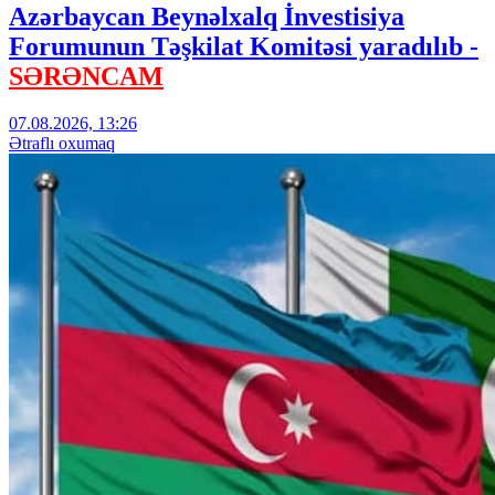
Azərbaycan Beynəlxalq İnvestisiya
Forumunun Təşkilat Komitəsi yaradılıb -
SƏRƏNCAM
07.08.2026, 13:26
Ətraflı oxumaq