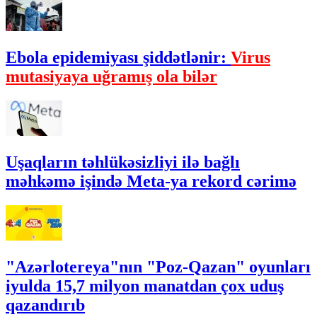
Ebola epidemiyası şiddətlənir:
Virus
mutasiyaya uğramış ola bilər
Uşaqların təhlükəsizliyi ilə bağlı
məhkəmə işində Meta-ya rekord cərimə
"Azərlotereya"nın "Poz-Qazan" oyunları
iyulda 15,7 milyon manatdan çox uduş
qazandırıb