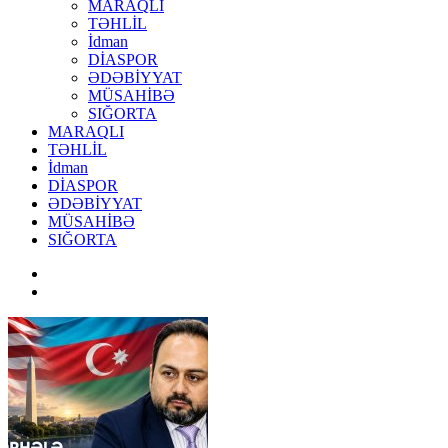
MARAQLI
TƏHLİL
İdman
DİASPOR
ƏDƏBİYYAT
MÜSAHİBƏ
SIĞORTA
MARAQLI
TƏHLİL
İdman
DİASPOR
ƏDƏBİYYAT
MÜSAHİBƏ
SIĞORTA