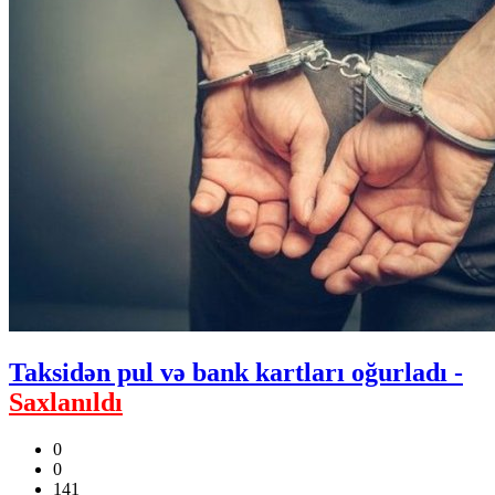
Taksidən pul və bank kartları oğurladı -
Saxlanıldı
0
0
141