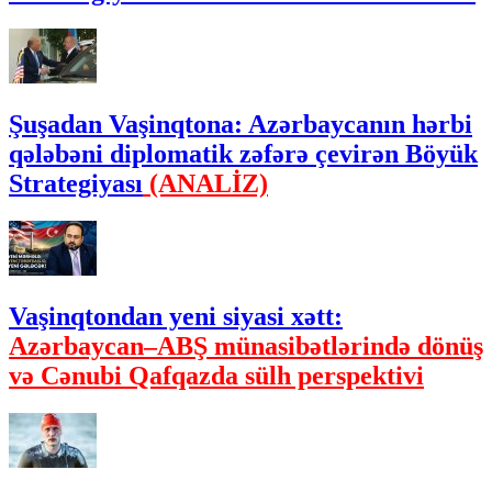
Şuşadan Vaşinqtona: Azərbaycanın hərbi
qələbəni diplomatik zəfərə çevirən Böyük
Strategiyası
(ANALİZ)
Vaşinqtondan yeni siyasi xətt:
Azərbaycan–ABŞ münasibətlərində dönüş
və Cənubi Qafqazda sülh perspektivi