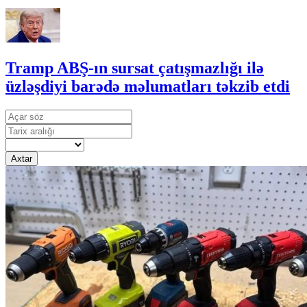
Tramp ABŞ-ın sursat çatışmazlığı ilə
üzləşdiyi barədə məlumatları təkzib etdi
Axtar