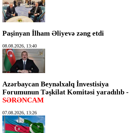
Paşinyan İlham Əliyevə zəng etdi
08.08.2026, 13:40
Azərbaycan Beynəlxalq İnvestisiya
Forumunun Təşkilat Komitəsi yaradılıb -
SƏRƏNCAM
07.08.2026, 13:26