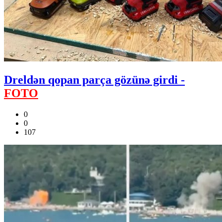
Dreldən qopan parça gözünə girdi -
FOTO
0
0
107