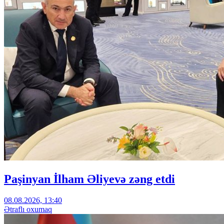
Paşinyan İlham Əliyevə zəng etdi
08.08.2026, 13:40
Ətraflı oxumaq