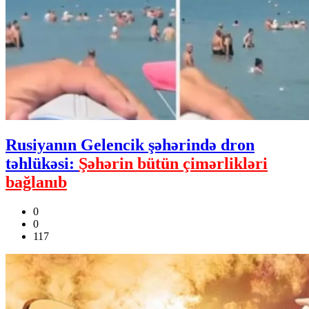
Rusiyanın Gelencik şəhərində dron
təhlükəsi:
Şəhərin bütün çimərlikləri
bağlanıb
0
0
117