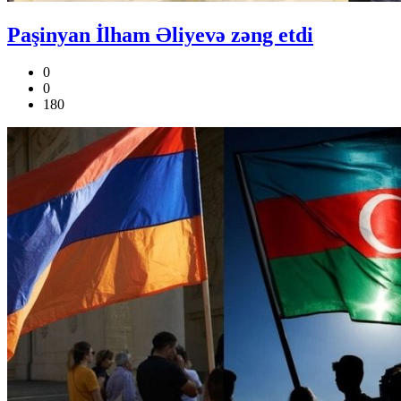
Paşinyan İlham Əliyevə zəng etdi
0
0
180