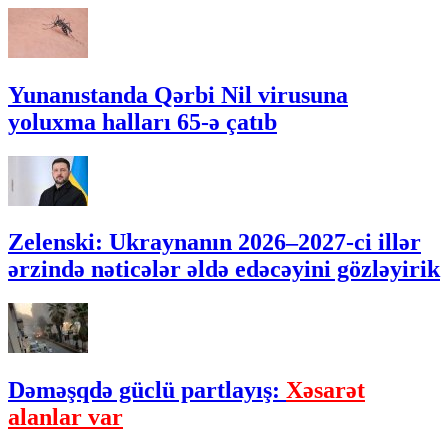
Yunanıstanda Qərbi Nil virusuna
yoluxma halları 65-ə çatıb
Zelenski: Ukraynanın 2026–2027-ci illər
ərzində nəticələr əldə edəcəyini gözləyirik
Dəməşqdə güclü partlayış:
Xəsarət
alanlar var