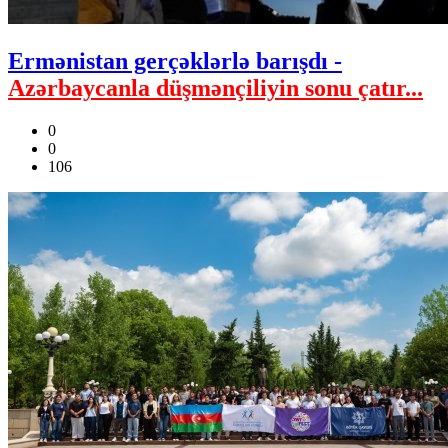
Ermənistan gerçəklərlə barışdı -
Azərbaycanla düşmənçiliyin sonu çatır...
0
0
106