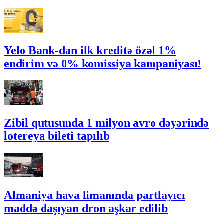
Yelo Bank-dan ilk kreditə özəl 1%
endirim və 0% komissiya kampaniyası!
Zibil qutusunda 1 milyon avro dəyərində
lotereya bileti tapılıb
Almaniya hava limanında partlayıcı
maddə daşıyan dron aşkar edilib