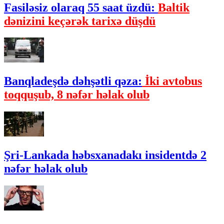
Fasiləsiz olaraq 55 saat üzdü:
Baltik
dənizini keçərək tarixə düşdü
Banqladeşdə dəhşətli qəza:
İki avtobus
toqquşub, 8 nəfər həlak olub
Şri-Lankada həbsxanadakı insidentdə 2
nəfər həlak olub