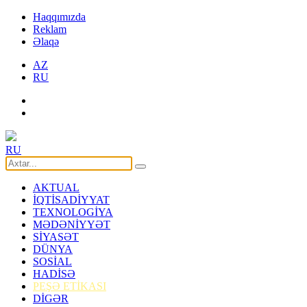
Haqqımızda
Reklam
Əlaqə
AZ
RU
RU
AKTUAL
İQTİSADİYYAT
TEXNOLOGİYA
MƏDƏNİYYƏT
SİYASƏT
DÜNYA
SOSİAL
HADİSƏ
PEŞƏ ETİKASI
DİGƏR