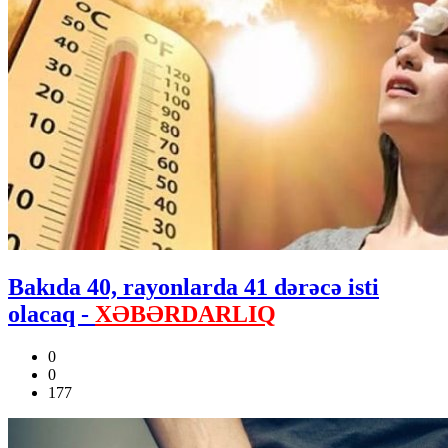
Bakıda 40, rayonlarda 41 dərəcə isti
olacaq -
XƏBƏRDARLIQ
0
0
177