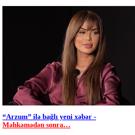
“Arzum” ilə bağlı yeni xəbər -
Məhkəmədən sonra…