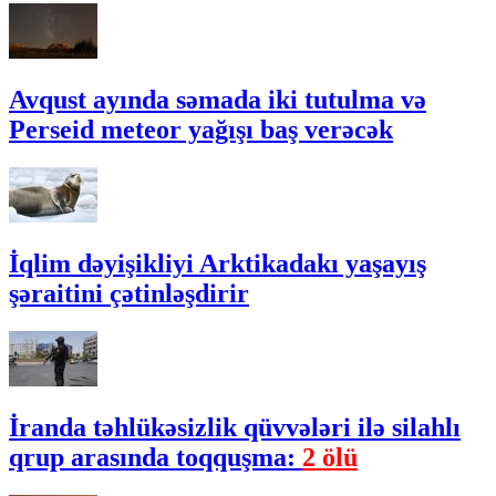
Avqust ayında səmada iki tutulma və
Perseid meteor yağışı baş verəcək
İqlim dəyişikliyi Arktikadakı yaşayış
şəraitini çətinləşdirir
İranda təhlükəsizlik qüvvələri ilə silahlı
qrup arasında toqquşma:
2 ölü