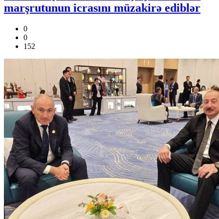
marşrutunun icrasını müzakirə ediblər
0
0
152