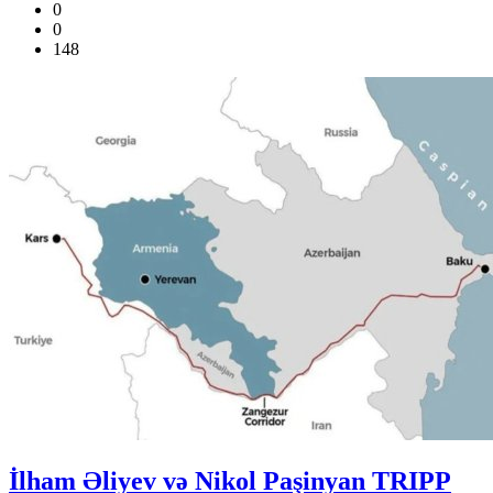
0
0
148
İlham Əliyev və Nikol Paşinyan TRIPP