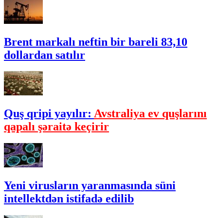
Brent markalı neftin bir bareli 83,10
dollardan satılır
Quş qripi yayılır:
Avstraliya ev quşlarını
qapalı şəraitə keçirir
Yeni virusların yaranmasında süni
intellektdən istifadə edilib