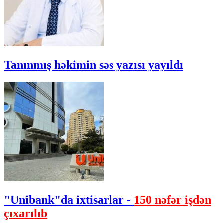
Tanınmış həkimin səs yazısı yayıldı
"Unibank"da ixtisarlar -
150 nəfər işdən
çıxarılıb