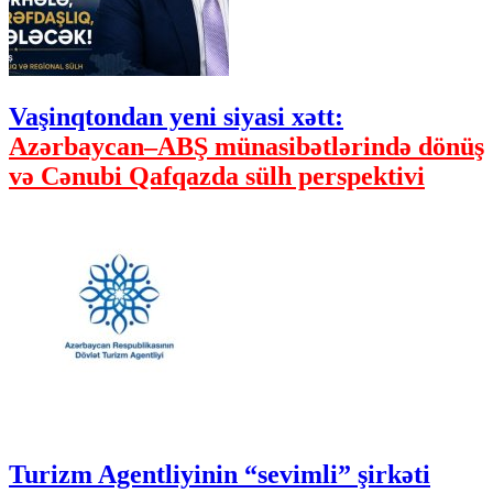
Vaşinqtondan yeni siyasi xətt:
Azərbaycan–ABŞ münasibətlərində dönüş
və Cənubi Qafqazda sülh perspektivi
Turizm Agentliyinin “sevimli” şirkəti