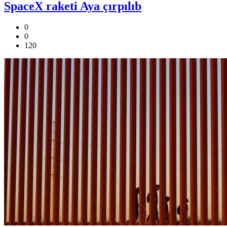
SpaceX raketi Aya çırpılıb
0
0
120