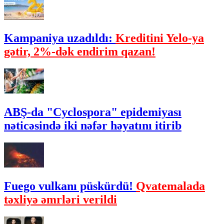
Kampaniya uzadıldı:
Kreditini Yelo-ya
gətir, 2%-dək endirim qazan!
ABŞ-da "Cyclospora" epidemiyası
nəticəsində iki nəfər həyatını itirib
Fuego vulkanı püskürdü!
Qvatemalada
təxliyə əmrləri verildi