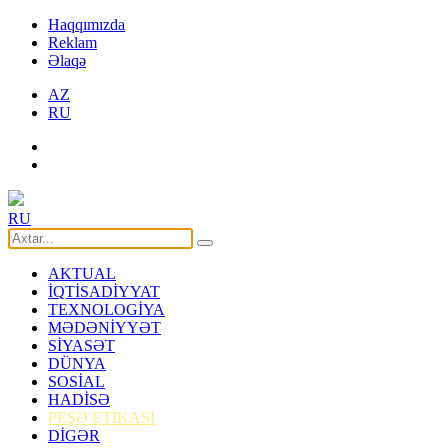
Haqqımızda
Reklam
Əlaqə
AZ
RU
RU
AKTUAL
İQTİSADİYYAT
TEXNOLOGİYA
MƏDƏNİYYƏT
SİYASƏT
DÜNYA
SOSİAL
HADİSƏ
PEŞƏ ETİKASI
DİGƏR