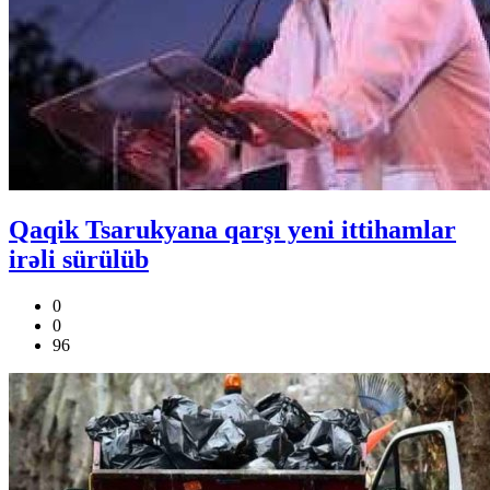
Qaqik Tsarukyana qarşı yeni ittihamlar
irəli sürülüb
0
0
96