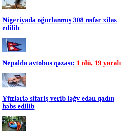
Nigeriyada oğurlanmış 308 nəfər xilas
edilib
Nepalda avtobus qəzası:
1 ölü, 19 yaralı
Yüzlərlə sifariş verib ləğv edən qadın
həbs edilib