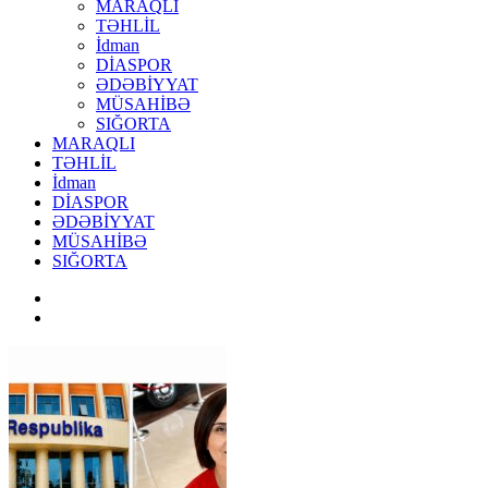
MARAQLI
TƏHLİL
İdman
DİASPOR
ƏDƏBİYYAT
MÜSAHİBƏ
SIĞORTA
MARAQLI
TƏHLİL
İdman
DİASPOR
ƏDƏBİYYAT
MÜSAHİBƏ
SIĞORTA