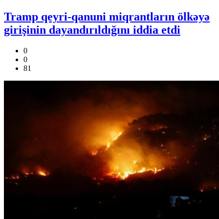
Tramp qeyri-qanuni miqrantların ölkəyə
girişinin dayandırıldığını iddia etdi
0
0
81