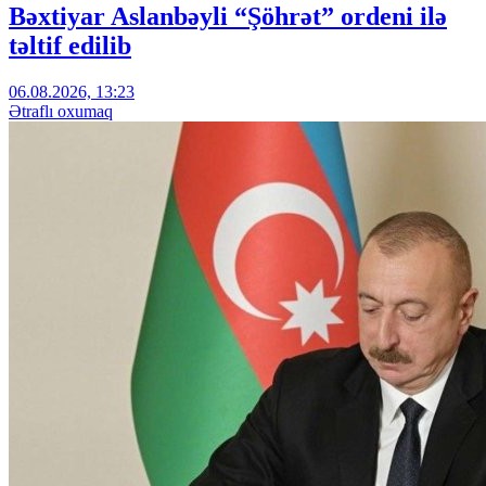
Bəxtiyar Aslanbəyli “Şöhrət” ordeni ilə
təltif edilib
06.08.2026, 13:23
Ətraflı oxumaq