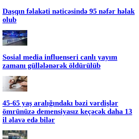
Daşqın fəlakəti nəticəsində 95 nəfər həlak
olub
Sosial media influenseri canlı yayım
zamanı güllələnərək öldürülüb
45-65 yaş aralığındakı bəzi vərdişlər
ömrünüzə demensiyasız keçəcək daha 13
il əlavə edə bilər