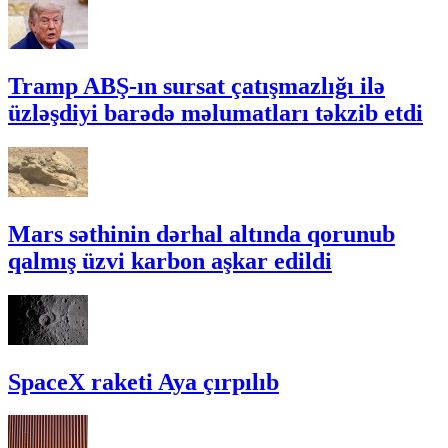
Tramp ABŞ-ın sursat çatışmazlığı ilə
üzləşdiyi barədə məlumatları təkzib etdi
Mars səthinin dərhal altında qorunub
qalmış üzvi karbon aşkar edildi
SpaceX raketi Aya çırpılıb