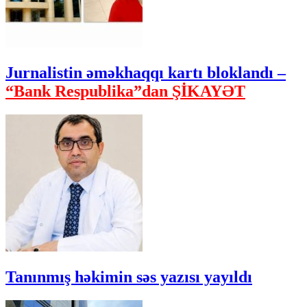
Jurnalistin əməkhaqqı kartı bloklandı –
“Bank Respublika”dan ŞİKAYƏT
Tanınmış həkimin səs yazısı yayıldı