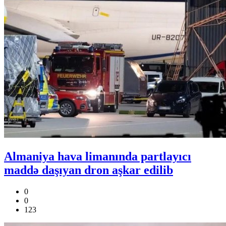
Almaniya hava limanında partlayıcı
maddə daşıyan dron aşkar edilib
0
0
123