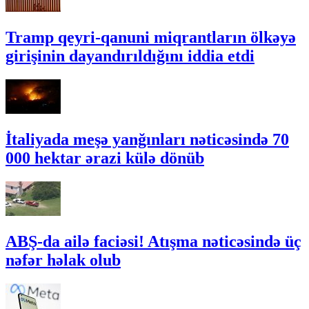
Tramp qeyri-qanuni miqrantların ölkəyə
girişinin dayandırıldığını iddia etdi
İtaliyada meşə yanğınları nəticəsində 70
000 hektar ərazi külə dönüb
ABŞ-da ailə faciəsi! Atışma nəticəsində üç
nəfər həlak olub