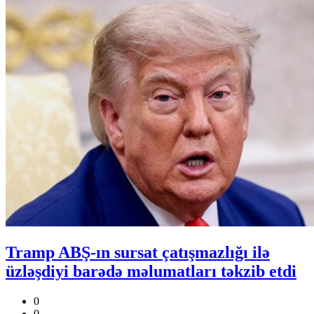
Tramp ABŞ-ın sursat çatışmazlığı ilə
üzləşdiyi barədə məlumatları təkzib etdi
0
0