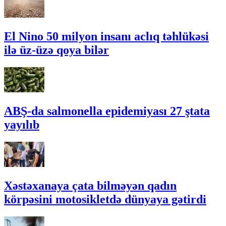
El Nino 50 milyon insanı aclıq təhlükəsi
ilə üz-üzə qoya bilər
ABŞ-da salmonella epidemiyası 27 ştata
yayılıb
Xəstəxanaya çata bilməyən qadın
körpəsini motosikletdə dünyaya gətirdi