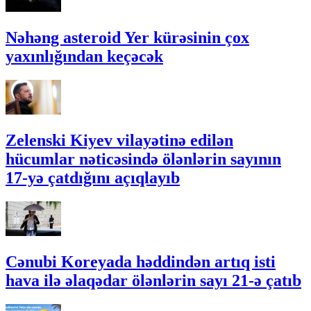
Nəhəng asteroid Yer kürəsinin çox
yaxınlığından keçəcək
Zelenski Kiyev vilayətinə edilən
hücumlar nəticəsində ölənlərin sayının
17-yə çatdığını açıqlayıb
Cənubi Koreyada həddindən artıq isti
hava ilə əlaqədar ölənlərin sayı 21-ə çatıb