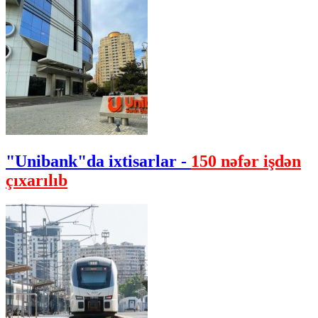
"Unibank"da ixtisarlar -
150 nəfər işdən
çıxarılıb