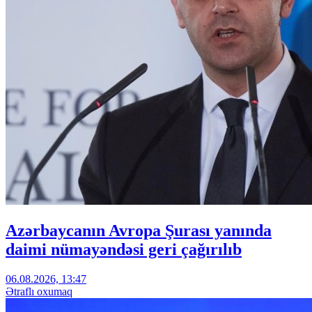
Azərbaycanın Avropa Şurası yanında
daimi nümayəndəsi geri çağırılıb
06.08.2026, 13:47
Ətraflı oxumaq