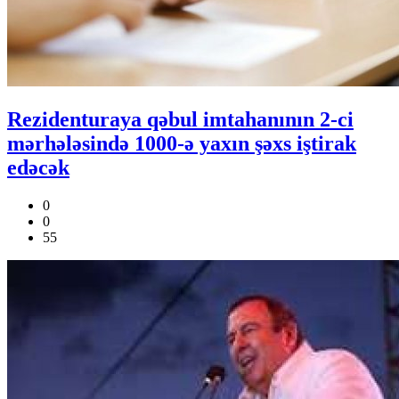
Rezidenturaya qəbul imtahanının 2-ci
mərhələsində 1000-ə yaxın şəxs iştirak
edəcək
0
0
55