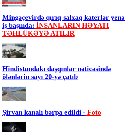
Mingəçevirdə qırıq-salxaq katerlər yenə
iş başında:
İNSANLARIN HƏYATI
TƏHLÜKƏYƏ ATILIR
Hindistandakı daşqınlar nəticəsində
ölənlərin sayı 20-yə çatıb
Şirvan kanalı bərpa edildi -
Foto