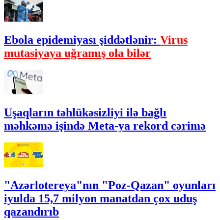
Ebola epidemiyası şiddətlənir:
Virus
mutasiyaya uğramış ola bilər
Uşaqların təhlükəsizliyi ilə bağlı
məhkəmə işində Meta-ya rekord cərimə
"Azərlotereya"nın "Poz-Qazan" oyunları
iyulda 15,7 milyon manatdan çox uduş
qazandırıb