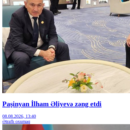
Paşinyan İlham Əliyevə zəng etdi
08.08.2026, 13:40
Ətraflı oxumaq