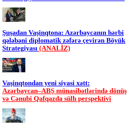
Şuşadan Vaşinqtona: Azərbaycanın hərbi
qələbəni diplomatik zəfərə çevirən Böyük
Strategiyası
(ANALİZ)
Vaşinqtondan yeni siyasi xətt:
Azərbaycan–ABŞ münasibətlərində dönüş
və Cənubi Qafqazda sülh perspektivi