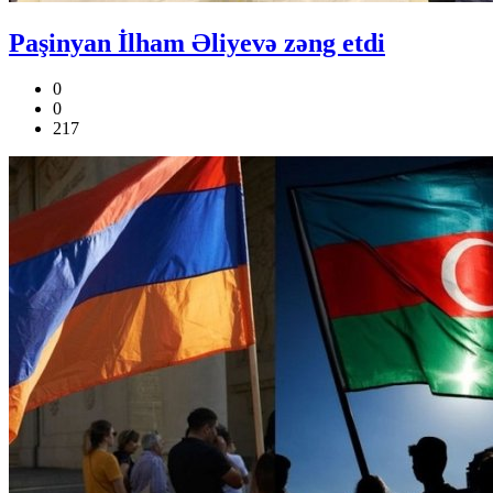
Paşinyan İlham Əliyevə zəng etdi
0
0
217