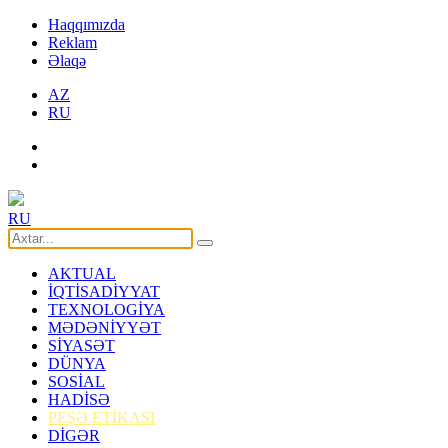
Haqqımızda
Reklam
Əlaqə
AZ
RU
RU
AKTUAL
İQTİSADİYYAT
TEXNOLOGİYA
MƏDƏNİYYƏT
SİYASƏT
DÜNYA
SOSİAL
HADİSƏ
PEŞƏ ETİKASI
DİGƏR