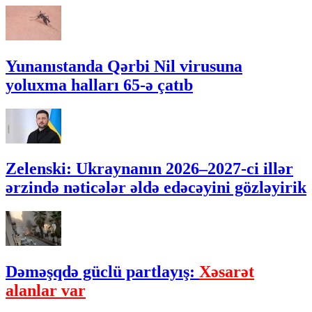
Yunanıstanda Qərbi Nil virusuna
yoluxma halları 65-ə çatıb
Zelenski: Ukraynanın 2026–2027-ci illər
ərzində nəticələr əldə edəcəyini gözləyirik
Dəməşqdə güclü partlayış:
Xəsarət
alanlar var