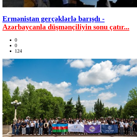
Ermənistan gerçəklərlə barışdı -
Azərbaycanla düşmənçiliyin sonu çatır...
0
0
124