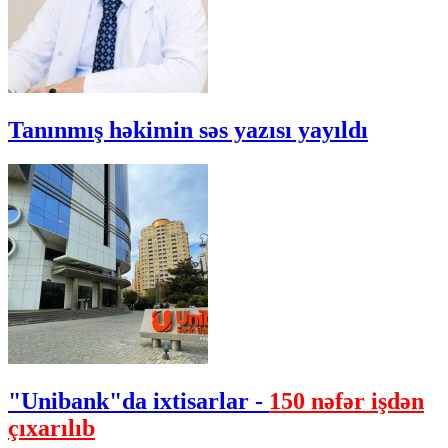
Tanınmış həkimin səs yazısı yayıldı
"Unibank"da ixtisarlar -
150 nəfər işdən
çıxarılıb