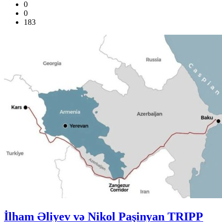
0
0
183
İlham Əliyev və Nikol Paşinyan TRIPP