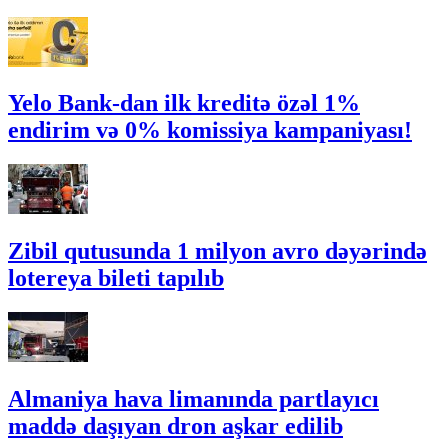
Yelo Bank-dan ilk kreditə özəl 1%
endirim və 0% komissiya kampaniyası!
Zibil qutusunda 1 milyon avro dəyərində
lotereya bileti tapılıb
Almaniya hava limanında partlayıcı
maddə daşıyan dron aşkar edilib