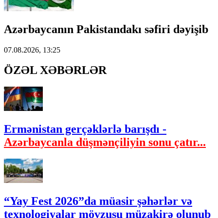
Azərbaycanın Pakistandakı səfiri dəyişib
07.08.2026, 13:25
ÖZƏL XƏBƏRLƏR
Ermənistan gerçəklərlə barışdı -
Azərbaycanla düşmənçiliyin sonu çatır...
“Yay Fest 2026”da müasir şəhərlər və
texnologiyalar mövzusu müzakirə olunub