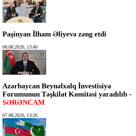
Paşinyan İlham Əliyevə zəng etdi
08.08.2026, 13:40
Azərbaycan Beynəlxalq İnvestisiya
Forumunun Təşkilat Komitəsi yaradılıb -
SƏRƏNCAM
07.08.2026, 13:26