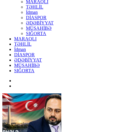
MARAQLI
TƏHLİL
İdman
DİASPOR
ƏDƏBİYYAT
MÜSAHİBƏ
SIĞORTA
MARAQLI
TƏHLİL
İdman
DİASPOR
ƏDƏBİYYAT
MÜSAHİBƏ
SIĞORTA