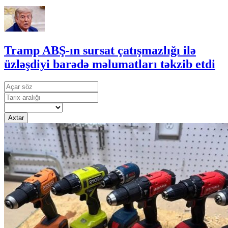
Tramp ABŞ-ın sursat çatışmazlığı ilə
üzləşdiyi barədə məlumatları təkzib etdi
Axtar