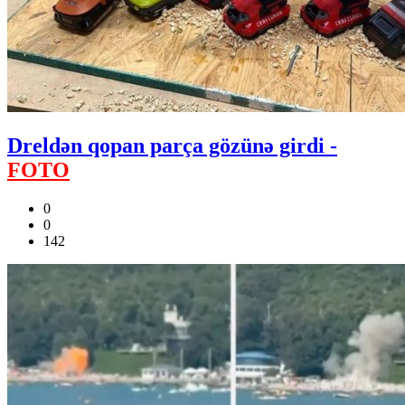
Dreldən qopan parça gözünə girdi -
FOTO
0
0
142