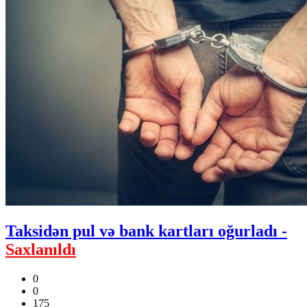
Taksidən pul və bank kartları oğurladı -
Saxlanıldı
0
0
175