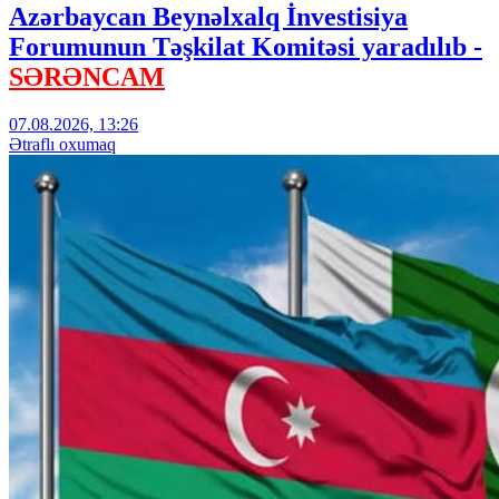
Azərbaycan Beynəlxalq İnvestisiya
Forumunun Təşkilat Komitəsi yaradılıb -
SƏRƏNCAM
07.08.2026, 13:26
Ətraflı oxumaq