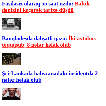
Fasiləsiz olaraq 55 saat üzdü:
Baltik
dənizini keçərək tarixə düşdü
Banqladeşdə dəhşətli qəza:
İki avtobus
toqquşub, 8 nəfər həlak olub
Şri-Lankada həbsxanadakı insidentdə 2
nəfər həlak olub