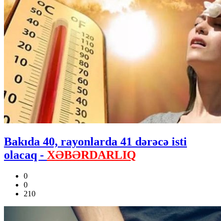
Bakıda 40, rayonlarda 41 dərəcə isti
olacaq -
XƏBƏRDARLIQ
0
0
210