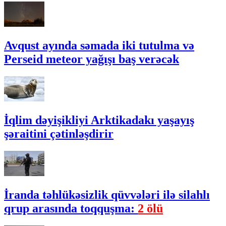
Avqust ayında səmada iki tutulma və
Perseid meteor yağışı baş verəcək
İqlim dəyişikliyi Arktikadakı yaşayış
şəraitini çətinləşdirir
İranda təhlükəsizlik qüvvələri ilə silahlı
qrup arasında toqquşma:
2 ölü