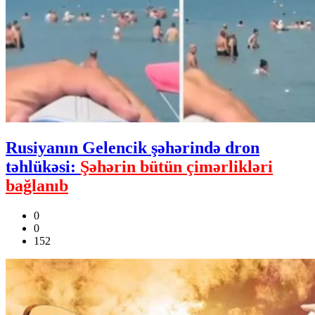
Rusiyanın Gelencik şəhərində dron
təhlükəsi:
Şəhərin bütün çimərlikləri
bağlanıb
0
0
152