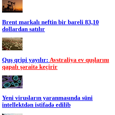
Brent markalı neftin bir bareli 83,10
dollardan satılır
Quş qripi yayılır:
Avstraliya ev quşlarını
qapalı şəraitə keçirir
Yeni virusların yaranmasında süni
intellektdən istifadə edilib