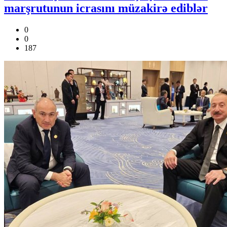
marşrutunun icrasını müzakirə ediblər
0
0
187