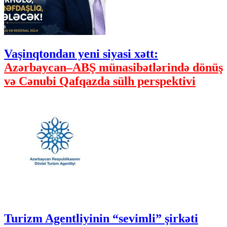
Vaşinqtondan yeni siyasi xətt:
Azərbaycan–ABŞ münasibətlərində dönüş
və Cənubi Qafqazda sülh perspektivi
Turizm Agentliyinin “sevimli” şirkəti