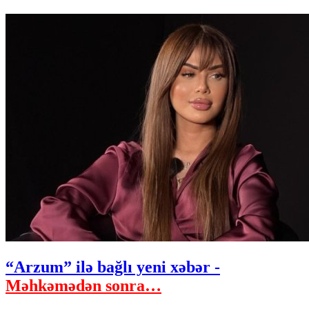
“Arzum” ilə bağlı yeni xəbər -
Məhkəmədən sonra…