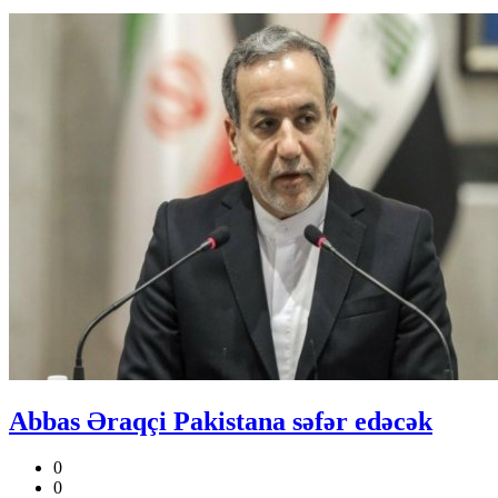
Abbas Əraqçi Pakistana səfər edəcək
0
0