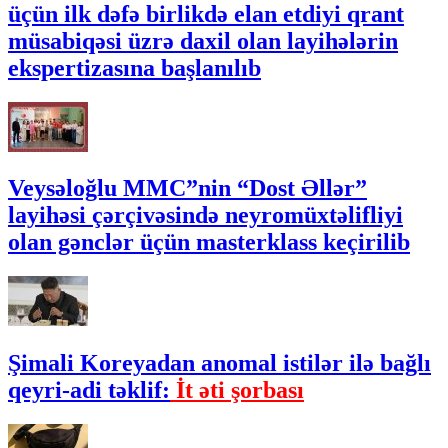
üçün ilk dəfə birlikdə elan etdiyi qrant
müsabiqəsi üzrə daxil olan layihələrin
ekspertizasına başlanılıb
Veysəloğlu MMC”nin “Dost Əllər”
layihəsi çərçivəsində neyromüxtəlifliyi
olan gənclər üçün masterklass keçirilib
Şimali Koreyadan anomal istilər ilə bağlı
qeyri-adi təklif:
İt əti şorbası