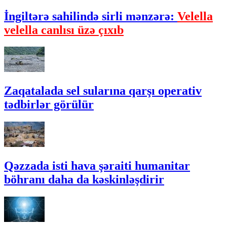
İngiltərə sahilində sirli mənzərə:
Velella
velella canlısı üzə çıxıb
Zaqatalada sel sularına qarşı operativ
tədbirlər görülür
Qəzzada isti hava şəraiti humanitar
böhranı daha da kəskinləşdirir