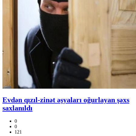
Evdən qızıl-zinət əşyaları oğurlayan şəxs
saxlanıldı
0
0
121