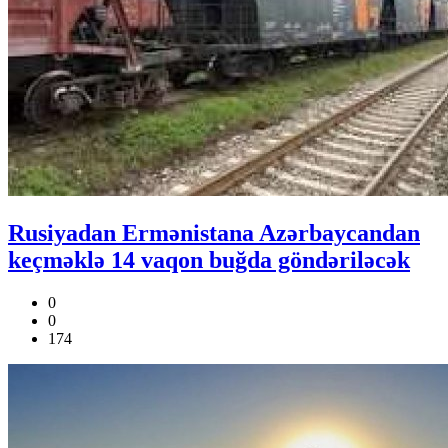
Rusiyadan Ermənistana Azərbaycandan
keçməklə 14 vaqon buğda göndəriləcək
0
0
174