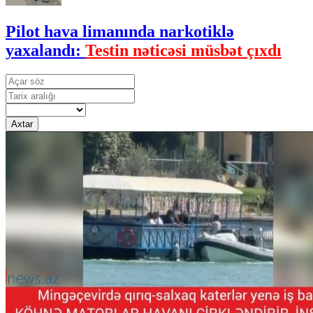
Pilot hava limanında narkotiklə
yaxalandı:
Testin nəticəsi müsbət çıxdı
Axtar