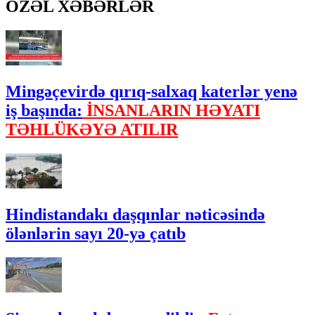
ÖZƏL XƏBƏRLƏR
Mingəçevirdə qırıq-salxaq katerlər yenə
iş başında:
İNSANLARIN HƏYATI
TƏHLÜKƏYƏ ATILIR
Hindistandakı daşqınlar nəticəsində
ölənlərin sayı 20-yə çatıb