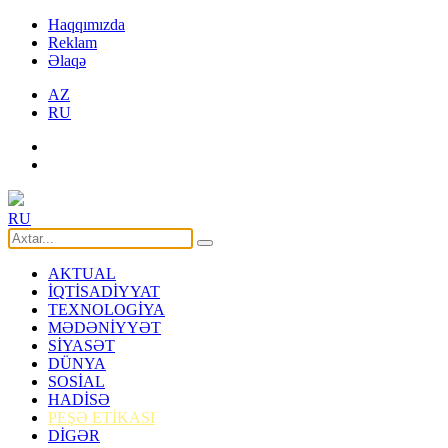
Haqqımızda
Reklam
Əlaqə
AZ
RU
RU
AKTUAL
İQTİSADİYYAT
TEXNOLOGİYA
MƏDƏNİYYƏT
SİYASƏT
DÜNYA
SOSİAL
HADİSƏ
PEŞƏ ETİKASI
DİGƏR