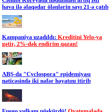
Cənubi Koreyada həddindən artıq isti
hava ilə əlaqədar ölənlərin sayı 21-ə çatıb
Kampaniya uzadıldı:
Kreditini Yelo-ya
gətir, 2%-dək endirim qazan!
ABŞ-da "Cyclospora" epidemiyası
nəticəsində iki nəfər həyatını itirib
Fuego vulkanı püskürdü!
Qvatemalada