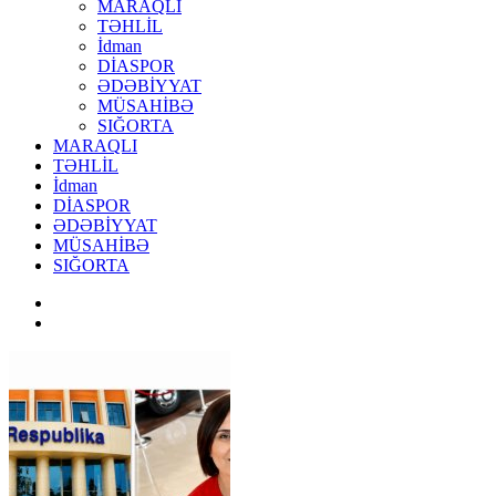
MARAQLI
TƏHLİL
İdman
DİASPOR
ƏDƏBİYYAT
MÜSAHİBƏ
SIĞORTA
MARAQLI
TƏHLİL
İdman
DİASPOR
ƏDƏBİYYAT
MÜSAHİBƏ
SIĞORTA