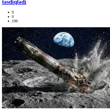
təsdiqlədi
0
0
198