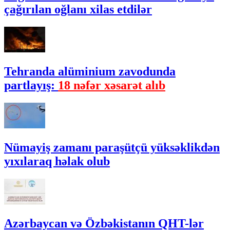
çağırılan oğlanı xilas etdilər
Tehranda alüminium zavodunda
partlayış:
18 nəfər xəsarət alıb
Nümayiş zamanı paraşütçü yüksəklikdən
yıxılaraq həlak olub
Azərbaycan və Özbəkistanın QHT-lər