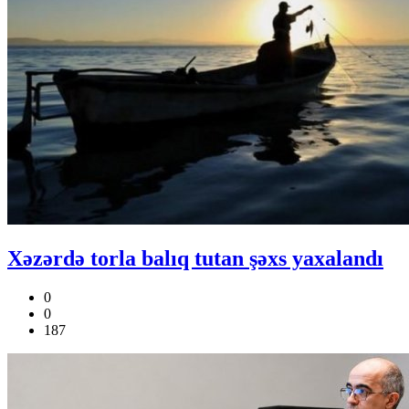
Xəzərdə torla balıq tutan şəxs yaxalandı
0
0
187