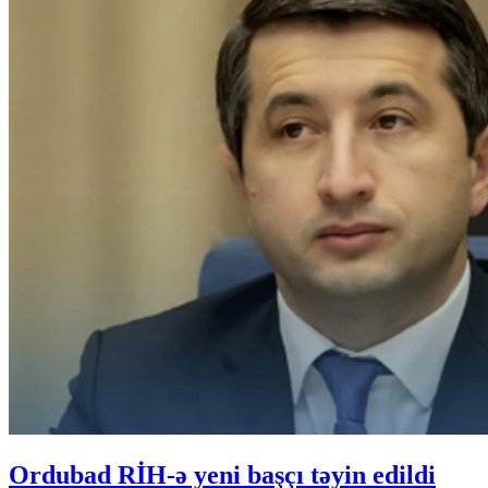
Ordubad RİH-ə yeni başçı təyin edildi