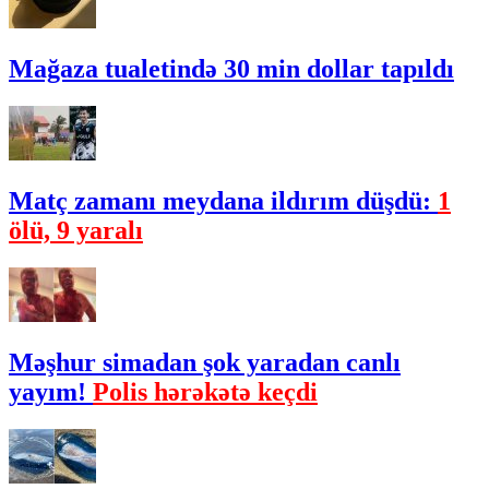
Mağaza tualetində 30 min dollar tapıldı
Matç zamanı meydana ildırım düşdü:
1
ölü, 9 yaralı
Məşhur simadan şok yaradan canlı
yayım!
Polis hərəkətə keçdi