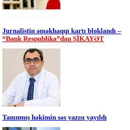
Jurnalistin əməkhaqqı kartı bloklandı –
“Bank Respublika”dan ŞİKAYƏT
Tanınmış həkimin səs yazısı yayıldı