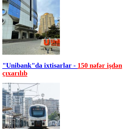
"Unibank"da ixtisarlar -
150 nəfər işdən
çıxarılıb