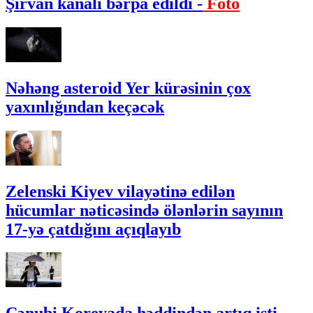
Şirvan kanalı bərpa edildi -
Foto
Nəhəng asteroid Yer kürəsinin çox
yaxınlığından keçəcək
Zelenski Kiyev vilayətinə edilən
hücumlar nəticəsində ölənlərin sayının
17-yə çatdığını açıqlayıb