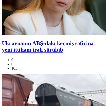
Ukraynanın ABŞ-dakı keçmiş səfirinə
yeni ittiham irəli sürülüb
0
0
161