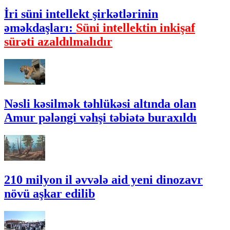
İri süni intellekt şirkətlərinin
əməkdaşları:
Süni intellektin inkişaf
sürəti azaldılmalıdır
Nəsli kəsilmək təhlükəsi altında olan
Amur pələngi vəhşi təbiətə buraxıldı
210 milyon il əvvələ aid yeni dinozavr
növü aşkar edilib