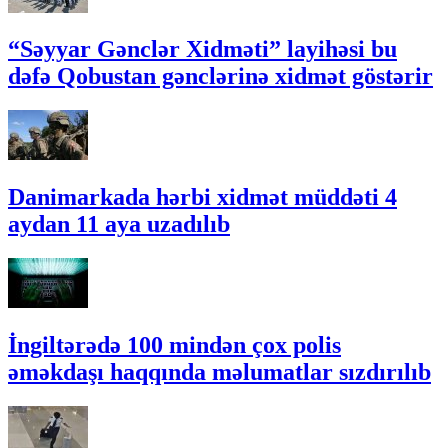
“Səyyar Gənclər Xidməti” layihəsi bu
dəfə Qobustan gənclərinə xidmət göstərir
Danimarkada hərbi xidmət müddəti 4
aydan 11 aya uzadılıb
İngiltərədə 100 mindən çox polis
əməkdaşı haqqında məlumatlar sızdırılıb