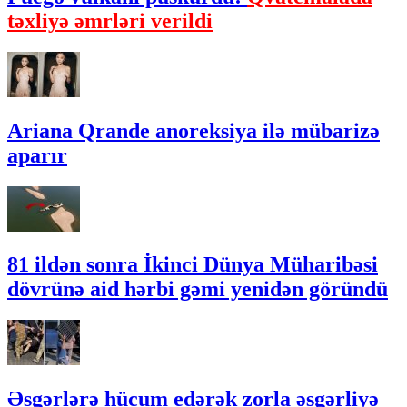
təxliyə əmrləri verildi
Ariana Qrande anoreksiya ilə mübarizə
aparır
81 ildən sonra İkinci Dünya Müharibəsi
dövrünə aid hərbi gəmi yenidən göründü
Əsgərlərə hücum edərək zorla əsgərliyə