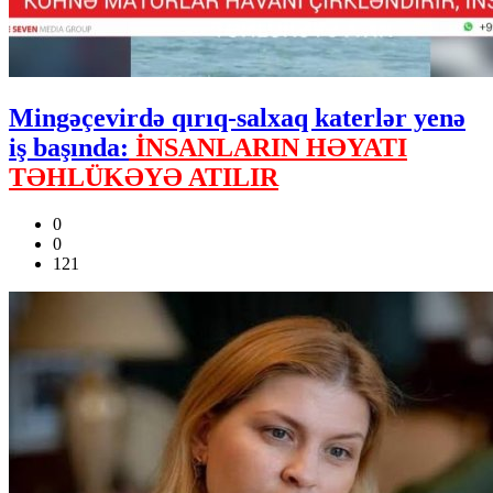
Mingəçevirdə qırıq-salxaq katerlər yenə
iş başında:
İNSANLARIN HƏYATI
TƏHLÜKƏYƏ ATILIR
0
0
121