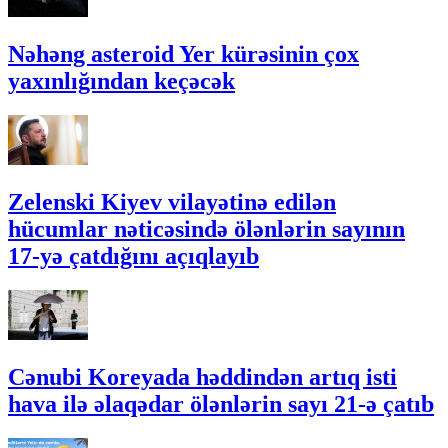
Nəhəng asteroid Yer kürəsinin çox
yaxınlığından keçəcək
Zelenski Kiyev vilayətinə edilən
hücumlar nəticəsində ölənlərin sayının
17-yə çatdığını açıqlayıb
Cənubi Koreyada həddindən artıq isti
hava ilə əlaqədar ölənlərin sayı 21-ə çatıb