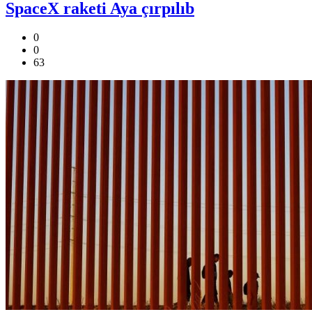
SpaceX raketi Aya çırpılıb
0
0
63