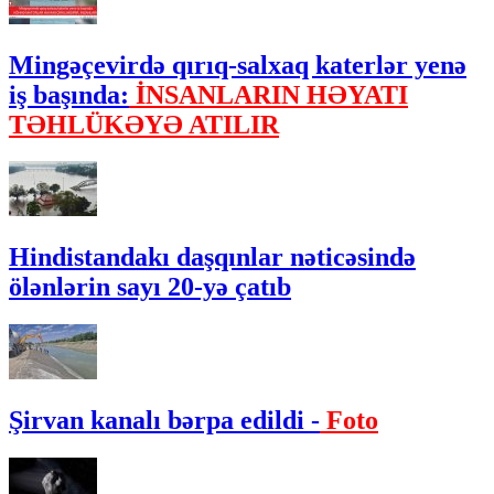
Mingəçevirdə qırıq-salxaq katerlər yenə
iş başında:
İNSANLARIN HƏYATI
TƏHLÜKƏYƏ ATILIR
Hindistandakı daşqınlar nəticəsində
ölənlərin sayı 20-yə çatıb
Şirvan kanalı bərpa edildi -
Foto