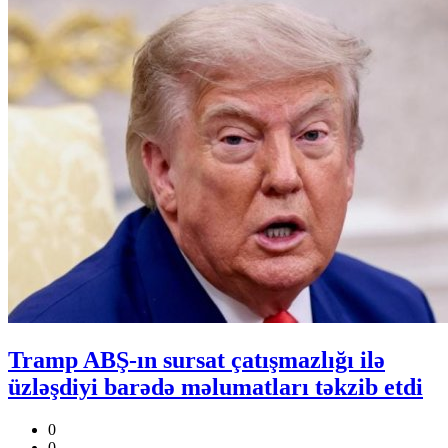
Tramp ABŞ-ın sursat çatışmazlığı ilə
üzləşdiyi barədə məlumatları təkzib etdi
0
0