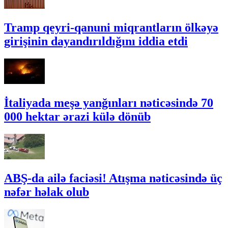
Tramp qeyri-qanuni miqrantların ölkəyə
girişinin dayandırıldığını iddia etdi
İtaliyada meşə yanğınları nəticəsində 70
000 hektar ərazi külə dönüb
ABŞ-da ailə faciəsi! Atışma nəticəsində üç
nəfər həlak olub