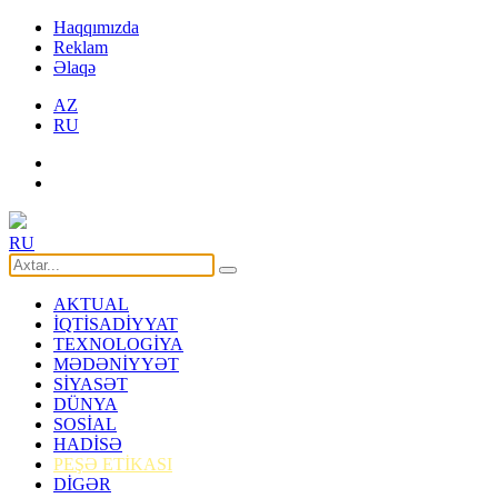
Haqqımızda
Reklam
Əlaqə
AZ
RU
RU
AKTUAL
İQTİSADİYYAT
TEXNOLOGİYA
MƏDƏNİYYƏT
SİYASƏT
DÜNYA
SOSİAL
HADİSƏ
PEŞƏ ETİKASI
DİGƏR