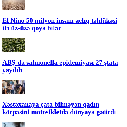
El Nino 50 milyon insanı aclıq təhlükəsi
ilə üz-üzə qoya bilər
ABŞ-da salmonella epidemiyası 27 ştata
yayılıb
Xəstəxanaya çata bilməyən qadın
körpəsini motosikletdə dünyaya gətirdi