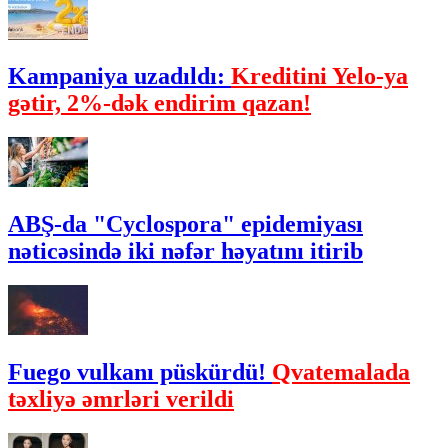
Kampaniya uzadıldı:
Kreditini Yelo-ya
gətir, 2%-dək endirim qazan!
ABŞ-da "Cyclospora" epidemiyası
nəticəsində iki nəfər həyatını itirib
Fuego vulkanı püskürdü!
Qvatemalada
təxliyə əmrləri verildi