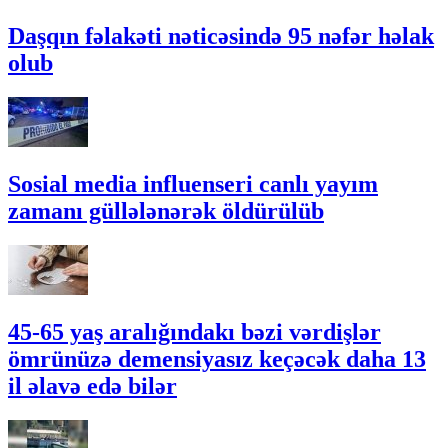
Daşqın fəlakəti nəticəsində 95 nəfər həlak
olub
Sosial media influenseri canlı yayım
zamanı güllələnərək öldürülüb
45-65 yaş aralığındakı bəzi vərdişlər
ömrünüzə demensiyasız keçəcək daha 13
il əlavə edə bilər