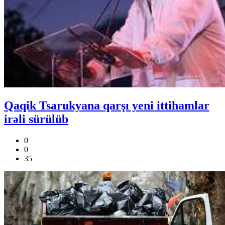
Qaqik Tsarukyana qarşı yeni ittihamlar
irəli sürülüb
0
0
35