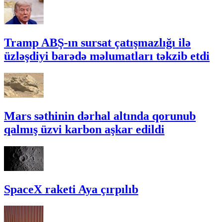
Tramp ABŞ-ın sursat çatışmazlığı ilə
üzləşdiyi barədə məlumatları təkzib etdi
Mars səthinin dərhal altında qorunub
qalmış üzvi karbon aşkar edildi
SpaceX raketi Aya çırpılıb