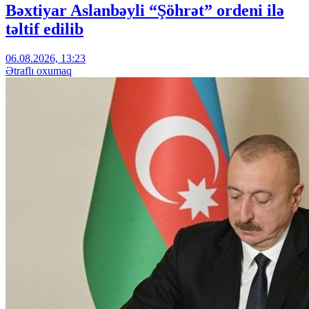
Bəxtiyar Aslanbəyli “Şöhrət” ordeni ilə
təltif edilib
06.08.2026, 13:23
Ətraflı oxumaq