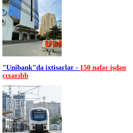
"Unibank"da ixtisarlar -
150 nəfər işdən
çıxarılıb