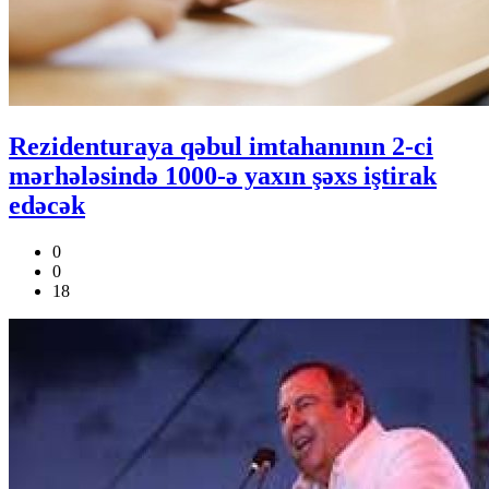
Rezidenturaya qəbul imtahanının 2-ci
mərhələsində 1000-ə yaxın şəxs iştirak
edəcək
0
0
18