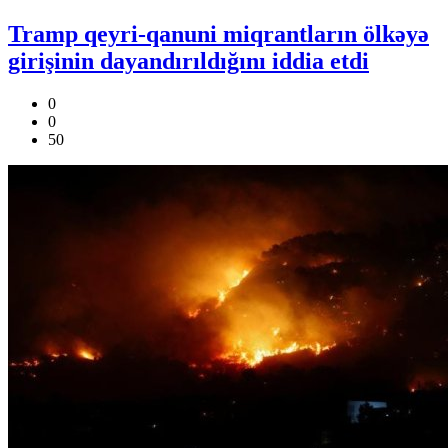
Tramp qeyri-qanuni miqrantların ölkəyə
girişinin dayandırıldığını iddia etdi
0
0
50