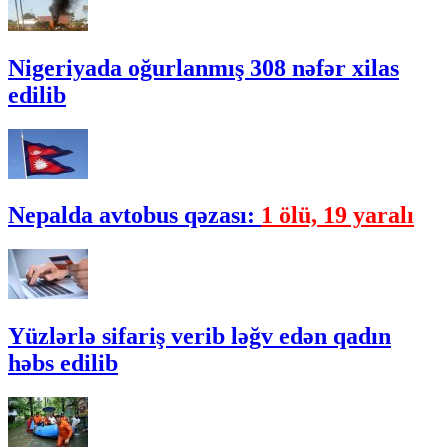
Nigeriyada oğurlanmış 308 nəfər xilas
edilib
Nepalda avtobus qəzası:
1 ölü, 19 yaralı
Yüzlərlə sifariş verib ləğv edən qadın
həbs edilib