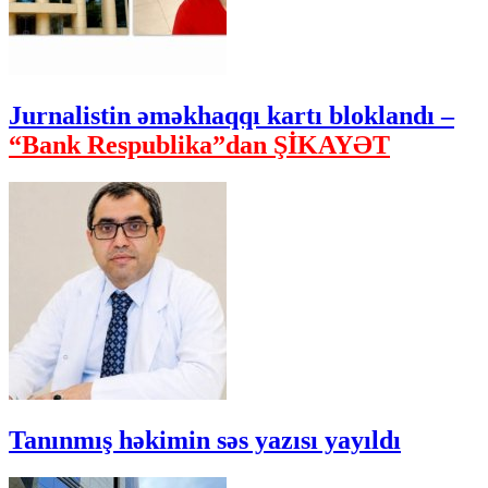
Jurnalistin əməkhaqqı kartı bloklandı –
“Bank Respublika”dan ŞİKAYƏT
Tanınmış həkimin səs yazısı yayıldı