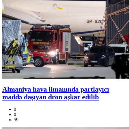
Almaniya hava limanında partlayıcı
maddə daşıyan dron aşkar edilib
0
0
59