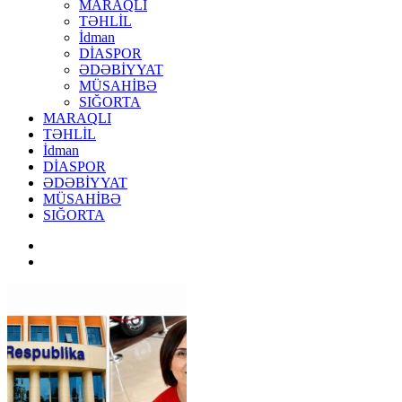
MARAQLI
TƏHLİL
İdman
DİASPOR
ƏDƏBİYYAT
MÜSAHİBƏ
SIĞORTA
MARAQLI
TƏHLİL
İdman
DİASPOR
ƏDƏBİYYAT
MÜSAHİBƏ
SIĞORTA