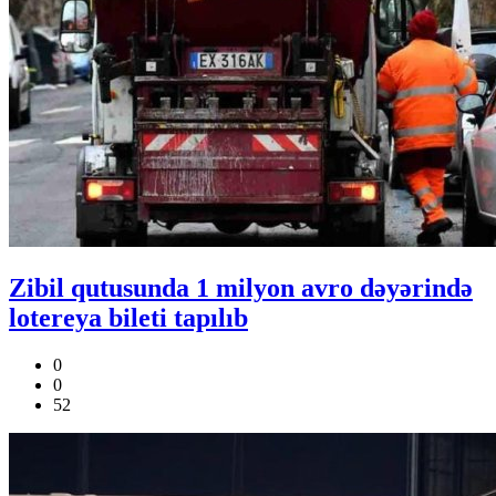
Zibil qutusunda 1 milyon avro dəyərində
lotereya bileti tapılıb
0
0
52