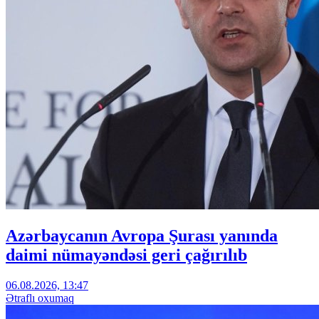
Azərbaycanın Avropa Şurası yanında
daimi nümayəndəsi geri çağırılıb
06.08.2026, 13:47
Ətraflı oxumaq