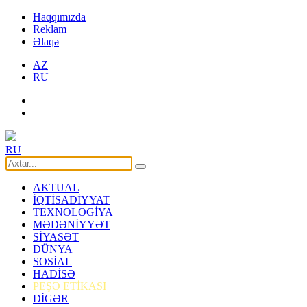
Haqqımızda
Reklam
Əlaqə
AZ
RU
RU
AKTUAL
İQTİSADİYYAT
TEXNOLOGİYA
MƏDƏNİYYƏT
SİYASƏT
DÜNYA
SOSİAL
HADİSƏ
PEŞƏ ETİKASI
DİGƏR