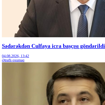
Sədərəkdən Culfaya icra başçısı göndərildi
04.08.2026, 13:42
Ətraflı oxumaq