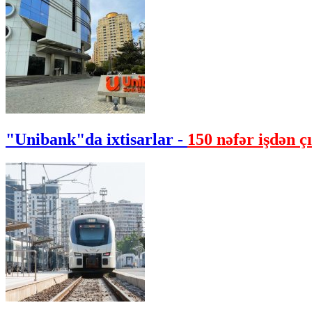
"Unibank"da ixtisarlar -
150 nəfər işdən çı