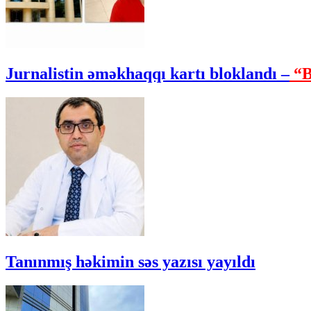
Jurnalistin əməkhaqqı kartı bloklandı –
“B
Tanınmış həkimin səs yazısı yayıldı