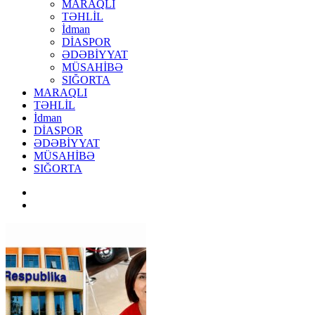
MARAQLI
TƏHLİL
İdman
DİASPOR
ƏDƏBİYYAT
MÜSAHİBƏ
SIĞORTA
MARAQLI
TƏHLİL
İdman
DİASPOR
ƏDƏBİYYAT
MÜSAHİBƏ
SIĞORTA