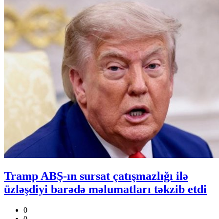
Tramp ABŞ-ın sursat çatışmazlığı ilə
üzləşdiyi barədə məlumatları təkzib etdi
0
0