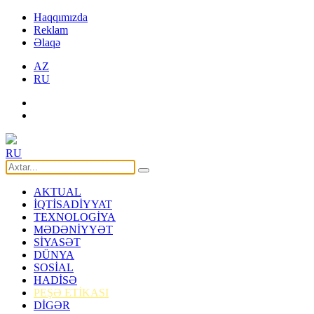
Haqqımızda
Reklam
Əlaqə
AZ
RU
RU
AKTUAL
İQTİSADİYYAT
TEXNOLOGİYA
MƏDƏNİYYƏT
SİYASƏT
DÜNYA
SOSİAL
HADİSƏ
PEŞƏ ETİKASI
DİGƏR