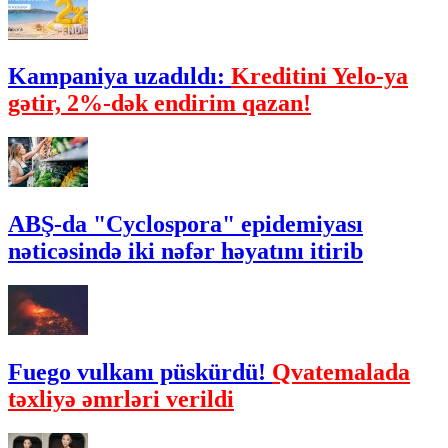
Kampaniya uzadıldı:
Kreditini Yelo-ya
gətir, 2%-dək endirim qazan!
ABŞ-da "Cyclospora" epidemiyası
nəticəsində iki nəfər həyatını itirib
Fuego vulkanı püskürdü!
Qvatemalada
təxliyə əmrləri verildi