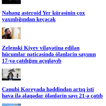
Nəhəng asteroid Yer kürəsinin çox
yaxınlığından keçəcək
Zelenski Kiyev vilayətinə edilən
hücumlar nəticəsində ölənlərin sayının
17-yə çatdığını açıqlayıb
Cənubi Koreyada həddindən artıq isti
hava ilə əlaqədar ölənlərin sayı 21-ə çatıb