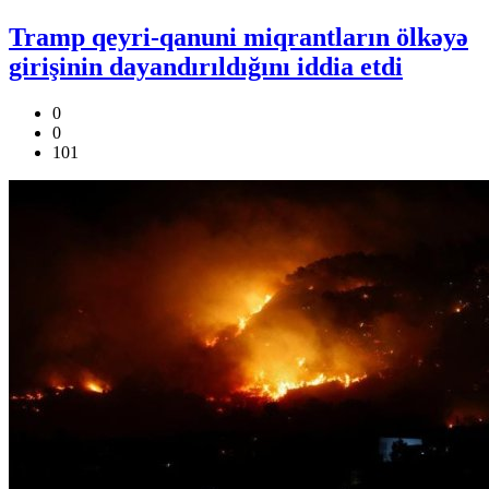
Tramp qeyri-qanuni miqrantların ölkəyə
girişinin dayandırıldığını iddia etdi
0
0
101