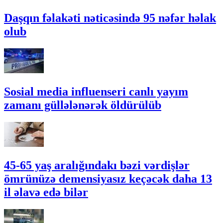
Daşqın fəlakəti nəticəsində 95 nəfər həlak
olub
Sosial media influenseri canlı yayım
zamanı güllələnərək öldürülüb
45-65 yaş aralığındakı bəzi vərdişlər
ömrünüzə demensiyasız keçəcək daha 13
il əlavə edə bilər