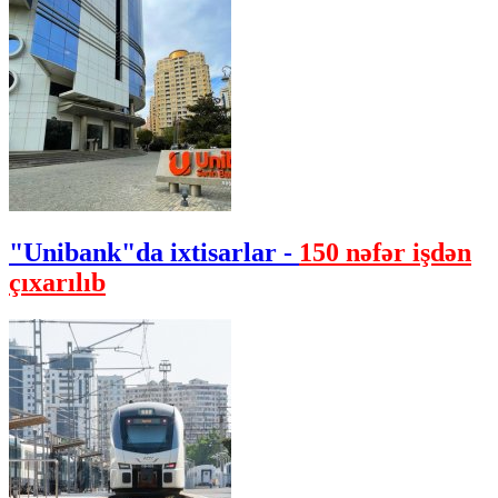
"Unibank"da ixtisarlar -
150 nəfər işdən
çıxarılıb