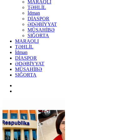
MARAQLI
TƏHLİL
İdman
DİASPOR
ƏDƏBİYYAT
MÜSAHİBƏ
SIĞORTA
MARAQLI
TƏHLİL
İdman
DİASPOR
ƏDƏBİYYAT
MÜSAHİBƏ
SIĞORTA