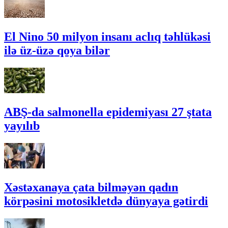
El Nino 50 milyon insanı aclıq təhlükəsi
ilə üz-üzə qoya bilər
ABŞ-da salmonella epidemiyası 27 ştata
yayılıb
Xəstəxanaya çata bilməyən qadın
körpəsini motosikletdə dünyaya gətirdi