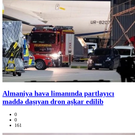
Almaniya hava limanında partlayıcı
maddə daşıyan dron aşkar edilib
0
0
161