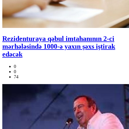
Rezidenturaya qəbul imtahanının 2-ci
mərhələsində 1000-ə yaxın şəxs iştirak
edəcək
0
0
74