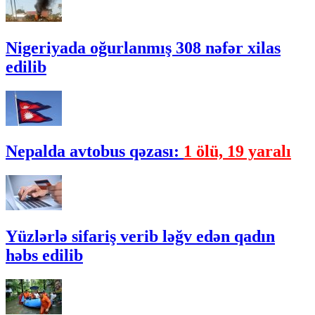
Nigeriyada oğurlanmış 308 nəfər xilas
edilib
Nepalda avtobus qəzası:
1 ölü, 19 yaralı
Yüzlərlə sifariş verib ləğv edən qadın
həbs edilib