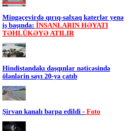
Mingəçevirdə qırıq-salxaq katerlər yenə
iş başında:
İNSANLARIN HƏYATI
TƏHLÜKƏYƏ ATILIR
Hindistandakı daşqınlar nəticəsində
ölənlərin sayı 20-yə çatıb
Şirvan kanalı bərpa edildi -
Foto