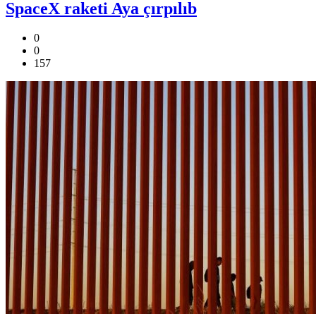
SpaceX raketi Aya çırpılıb
0
0
157