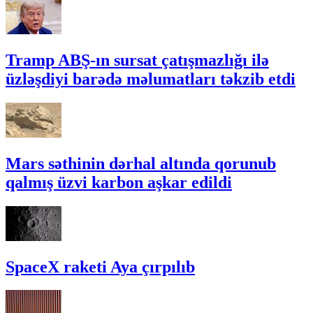
Tramp ABŞ-ın sursat çatışmazlığı ilə
üzləşdiyi barədə məlumatları təkzib etdi
Mars səthinin dərhal altında qorunub
qalmış üzvi karbon aşkar edildi
SpaceX raketi Aya çırpılıb