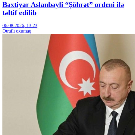
Bəxtiyar Aslanbəyli “Şöhrət” ordeni ilə
təltif edilib
06.08.2026, 13:23
Ətraflı oxumaq