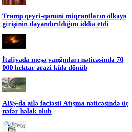
Tramp qeyri-qanuni miqrantların ölkəyə
girişinin dayandırıldığını iddia etdi
İtaliyada meşə yanğınları nəticəsində 70
000 hektar ərazi külə dönüb
ABŞ-da ailə faciəsi! Atışma nəticəsində üç
nəfər həlak olub