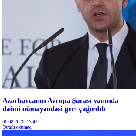
Azərbaycanın Avropa Şurası yanında
daimi nümayəndəsi geri çağırılıb
06.08.2026, 13:47
Ətraflı oxumaq