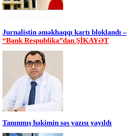
Jurnalistin əməkhaqqı kartı bloklandı –
“Bank Respublika”dan ŞİKAYƏT
Tanınmış həkimin səs yazısı yayıldı