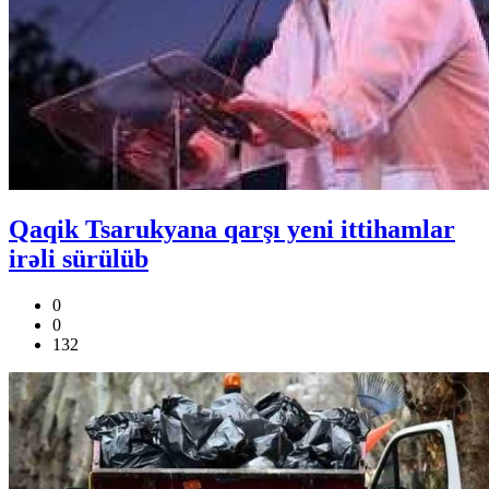
Qaqik Tsarukyana qarşı yeni ittihamlar
irəli sürülüb
0
0
132