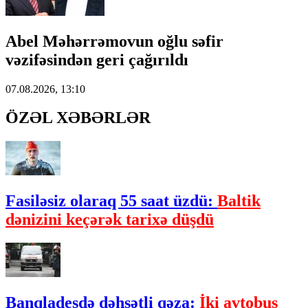
Abel Məhərrəmovun oğlu səfir
vəzifəsindən geri çağırıldı
07.08.2026, 13:10
ÖZƏL XƏBƏRLƏR
Fasiləsiz olaraq 55 saat üzdü:
Baltik
dənizini keçərək tarixə düşdü
Banqladeşdə dəhşətli qəza:
İki avtobus