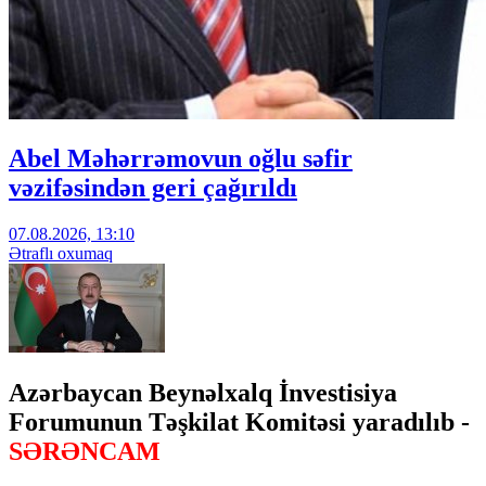
Abel Məhərrəmovun oğlu səfir
vəzifəsindən geri çağırıldı
07.08.2026, 13:10
Ətraflı oxumaq
Azərbaycan Beynəlxalq İnvestisiya
Forumunun Təşkilat Komitəsi yaradılıb -
SƏRƏNCAM