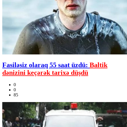
Fasiləsiz olaraq 55 saat üzdü:
Baltik
dənizini keçərək tarixə düşdü
0
0
85