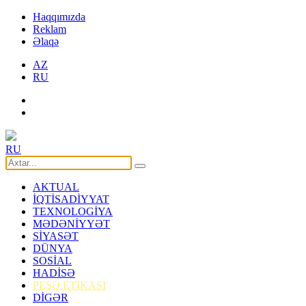
Haqqımızda
Reklam
Əlaqə
AZ
RU
RU
AKTUAL
İQTİSADİYYAT
TEXNOLOGİYA
MƏDƏNİYYƏT
SİYASƏT
DÜNYA
SOSİAL
HADİSƏ
PEŞƏ ETİKASI
DİGƏR