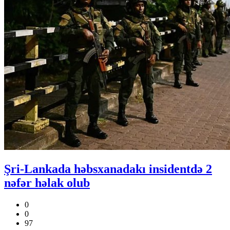
Şri-Lankada həbsxanadakı insidentdə 2
nəfər həlak olub
0
0
97