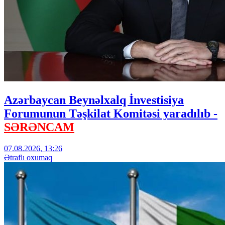
Azərbaycan Beynəlxalq İnvestisiya
Forumunun Təşkilat Komitəsi yaradılıb -
SƏRƏNCAM
07.08.2026, 13:26
Ətraflı oxumaq