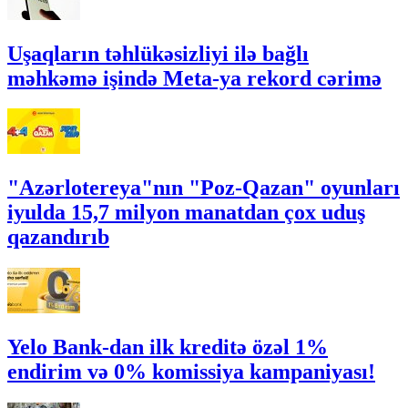
Uşaqların təhlükəsizliyi ilə bağlı
məhkəmə işində Meta-ya rekord cərimə
"Azərlotereya"nın "Poz-Qazan" oyunları
iyulda 15,7 milyon manatdan çox uduş
qazandırıb
Yelo Bank-dan ilk kreditə özəl 1%
endirim və 0% komissiya kampaniyası!