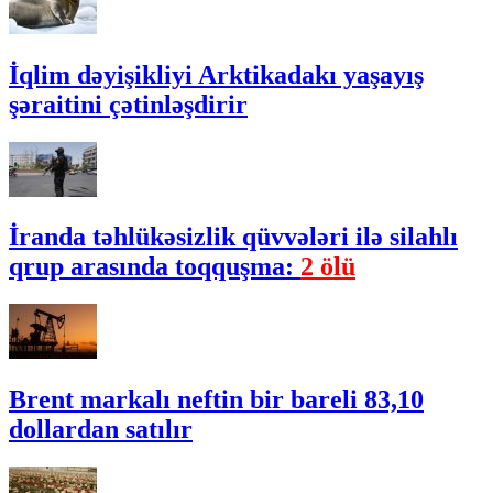
İqlim dəyişikliyi Arktikadakı yaşayış
şəraitini çətinləşdirir
İranda təhlükəsizlik qüvvələri ilə silahlı
qrup arasında toqquşma:
2 ölü
Brent markalı neftin bir bareli 83,10
dollardan satılır