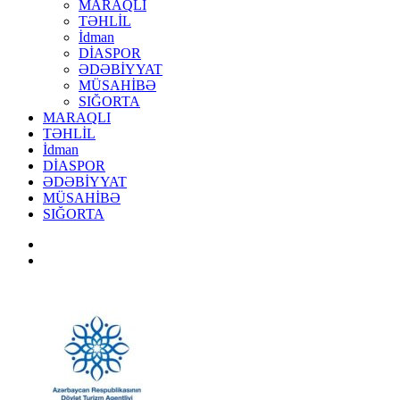
MARAQLI
TƏHLİL
İdman
DİASPOR
ƏDƏBİYYAT
MÜSAHİBƏ
SIĞORTA
MARAQLI
TƏHLİL
İdman
DİASPOR
ƏDƏBİYYAT
MÜSAHİBƏ
SIĞORTA