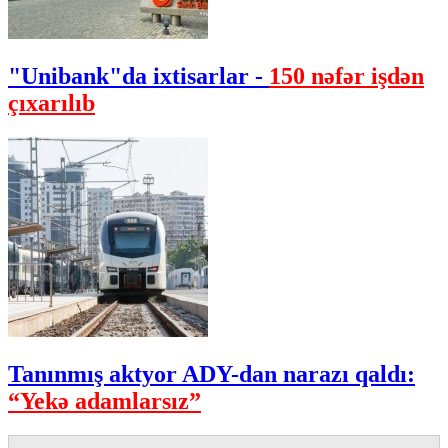
"Unibank"da ixtisarlar -
150 nəfər işdən
çıxarılıb
Tanınmış aktyor ADY-dan narazı qaldı:
“Yekə adamlarsız”