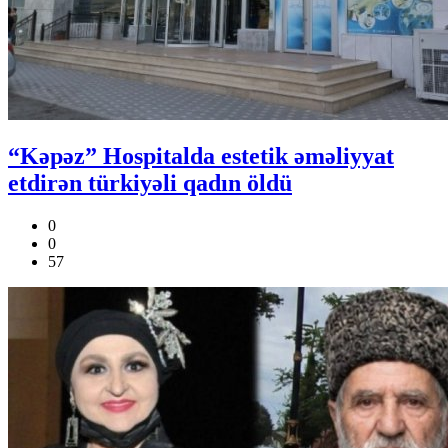
“Kəpəz” Hospitalda estetik əməliyyat
etdirən türkiyəli qadın öldü
0
0
57