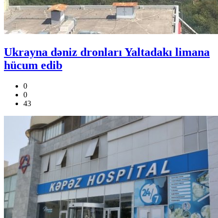
Ukrayna dəniz dronları Yaltadakı limana
hücum edib
0
0
43