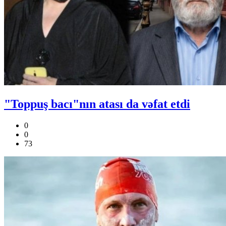
"Toppuş bacı"nın atası da vəfat etdi
0
0
73