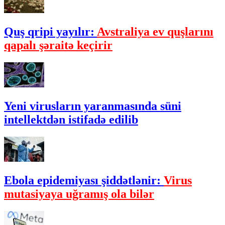
Quş qripi yayılır:
Avstraliya ev quşlarını
qapalı şəraitə keçirir
Yeni virusların yaranmasında süni
intellektdən istifadə edilib
Ebola epidemiyası şiddətlənir:
Virus
mutasiyaya uğramış ola bilər