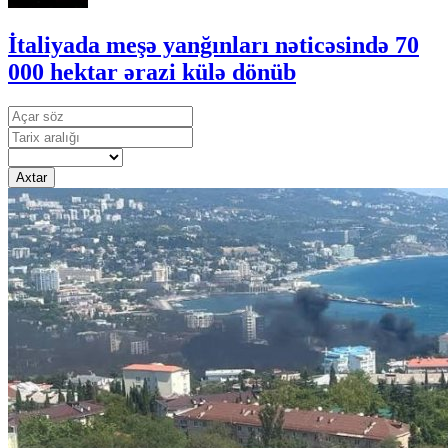
İtaliyada meşə yanğınları nəticəsində 70
000 hektar ərazi külə dönüb
Axtar