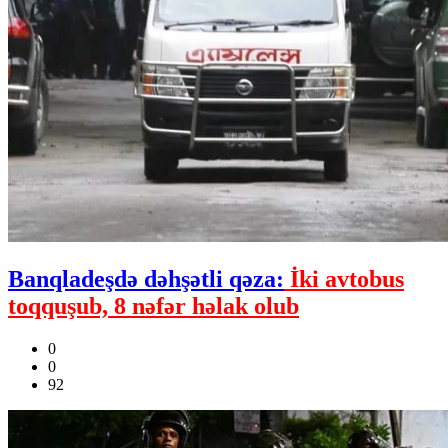
Banqladeşdə dəhşətli qəza:
İki avtobus
toqquşub, 8 nəfər həlak olub
0
0
92