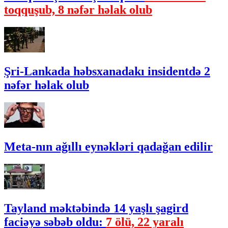
toqquşub, 8 nəfər həlak olub
Şri-Lankada həbsxanadakı insidentdə 2
nəfər həlak olub
Meta-nın ağıllı eynəkləri qadağan edilir
Tayland məktəbində 14 yaşlı şagird
faciəyə səbəb oldu:
7 ölü, 22 yaralı