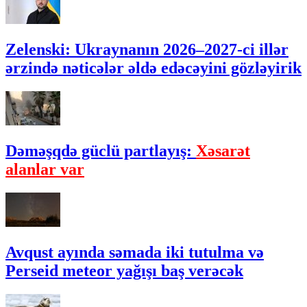
Zelenski: Ukraynanın 2026–2027-ci illər
ərzində nəticələr əldə edəcəyini gözləyirik
Dəməşqdə güclü partlayış:
Xəsarət
alanlar var
Avqust ayında səmada iki tutulma və
Perseid meteor yağışı baş verəcək