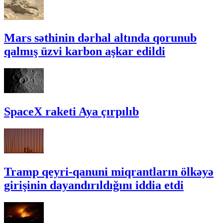
Mars səthinin dərhal altında qorunub
qalmış üzvi karbon aşkar edildi
SpaceX raketi Aya çırpılıb
Tramp qeyri-qanuni miqrantların ölkəyə
girişinin dayandırıldığını iddia etdi