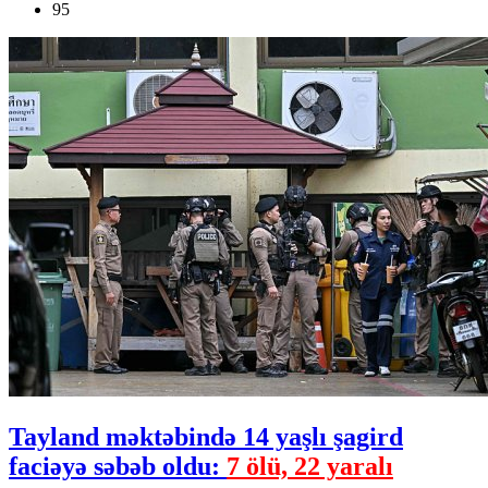
95
Tayland məktəbində 14 yaşlı şagird
faciəyə səbəb oldu:
7 ölü, 22 yaralı