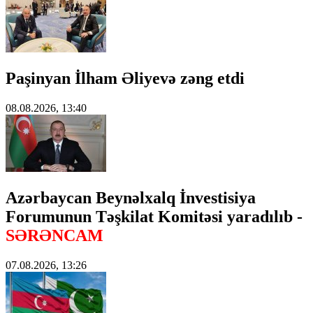
Paşinyan İlham Əliyevə zəng etdi
08.08.2026, 13:40
Azərbaycan Beynəlxalq İnvestisiya
Forumunun Təşkilat Komitəsi yaradılıb -
SƏRƏNCAM
07.08.2026, 13:26