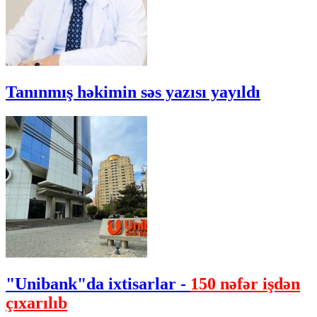
Tanınmış həkimin səs yazısı yayıldı
"Unibank"da ixtisarlar -
150 nəfər işdən
çıxarılıb