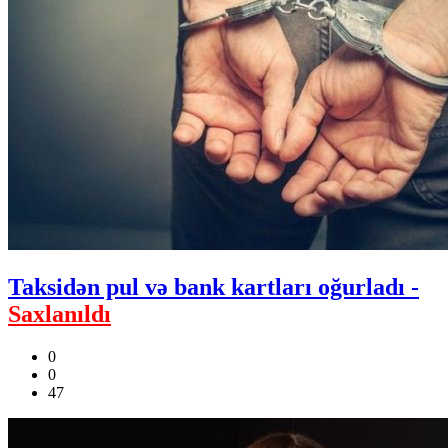
Taksidən pul və bank kartları oğurladı -
Saxlanıldı
0
0
47