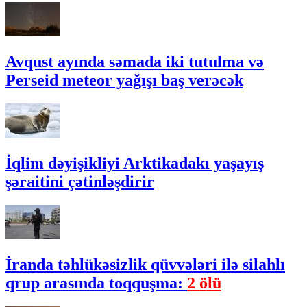
Avqust ayında səmada iki tutulma və
Perseid meteor yağışı baş verəcək
İqlim dəyişikliyi Arktikadakı yaşayış
şəraitini çətinləşdirir
İranda təhlükəsizlik qüvvələri ilə silahlı
qrup arasında toqquşma:
2 ölü