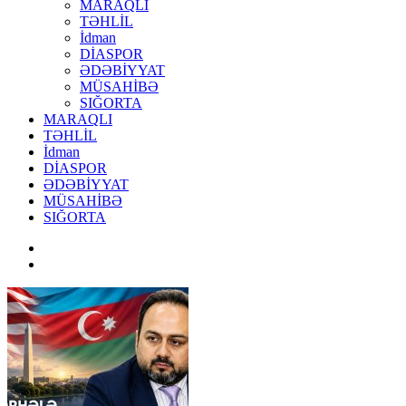
MARAQLI
TƏHLİL
İdman
DİASPOR
ƏDƏBİYYAT
MÜSAHİBƏ
SIĞORTA
MARAQLI
TƏHLİL
İdman
DİASPOR
ƏDƏBİYYAT
MÜSAHİBƏ
SIĞORTA