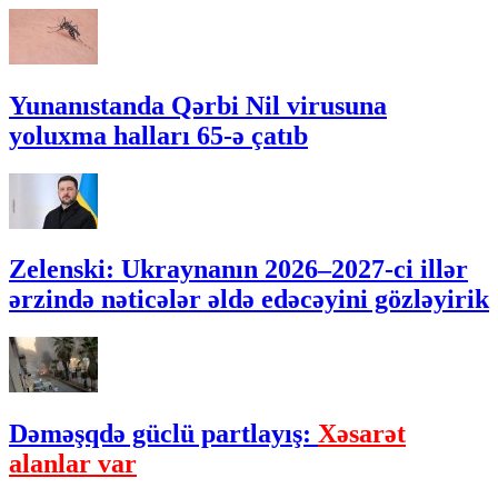
Yunanıstanda Qərbi Nil virusuna
yoluxma halları 65-ə çatıb
Zelenski: Ukraynanın 2026–2027-ci illər
ərzində nəticələr əldə edəcəyini gözləyirik
Dəməşqdə güclü partlayış:
Xəsarət
alanlar var