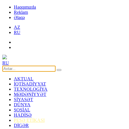
Haqqımızda
Reklam
Əlaqə
AZ
RU
RU
AKTUAL
İQTİSADİYYAT
TEXNOLOGİYA
MƏDƏNİYYƏT
SİYASƏT
DÜNYA
SOSİAL
HADİSƏ
PEŞƏ ETİKASI
DİGƏR