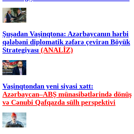
Şuşadan Vaşinqtona: Azərbaycanın hərbi
qələbəni diplomatik zəfərə çevirən Böyük
Strategiyası
(ANALİZ)
Vaşinqtondan yeni siyasi xətt:
Azərbaycan–ABŞ münasibətlərində dönüş
və Cənubi Qafqazda sülh perspektivi