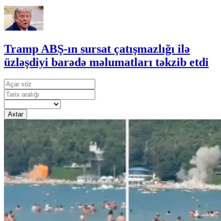
Tramp ABŞ-ın sursat çatışmazlığı ilə
üzləşdiyi barədə məlumatları təkzib etdi
Axtar