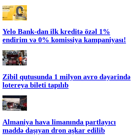
Yelo Bank-dan ilk kreditə özəl 1%
endirim və 0% komissiya kampaniyası!
Zibil qutusunda 1 milyon avro dəyərində
lotereya bileti tapılıb
Almaniya hava limanında partlayıcı
maddə daşıyan dron aşkar edilib