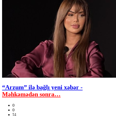
“Arzum” ilə bağlı yeni xəbər -
Məhkəmədən sonra…
0
0
51