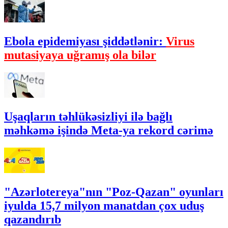
Ebola epidemiyası şiddətlənir:
Virus
mutasiyaya uğramış ola bilər
Uşaqların təhlükəsizliyi ilə bağlı
məhkəmə işində Meta-ya rekord cərimə
"Azərlotereya"nın "Poz-Qazan" oyunları
iyulda 15,7 milyon manatdan çox uduş
qazandırıb