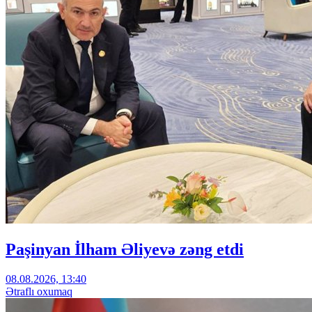
Paşinyan İlham Əliyevə zəng etdi
08.08.2026, 13:40
Ətraflı oxumaq