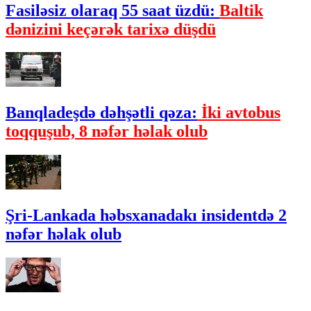
Fasiləsiz olaraq 55 saat üzdü:
Baltik
dənizini keçərək tarixə düşdü
Banqladeşdə dəhşətli qəza:
İki avtobus
toqquşub, 8 nəfər həlak olub
Şri-Lankada həbsxanadakı insidentdə 2
nəfər həlak olub