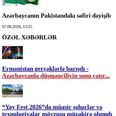
Azərbaycanın Pakistandakı səfiri dəyişib
07.08.2026, 13:25
ÖZƏL XƏBƏRLƏR
Ermənistan gerçəklərlə barışdı -
Azərbaycanla düşmənçiliyin sonu çatır...
“Yay Fest 2026”da müasir şəhərlər və
texnologiyalar mövzusu müzakirə olunub