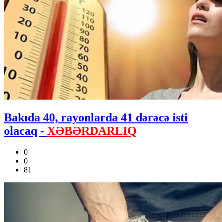
Bakıda 40, rayonlarda 41 dərəcə isti
olacaq -
XƏBƏRDARLIQ
0
0
81