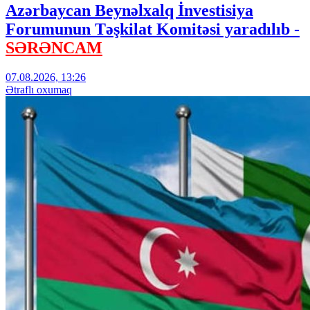
Azərbaycan Beynəlxalq İnvestisiya
Forumunun Təşkilat Komitəsi yaradılıb -
SƏRƏNCAM
07.08.2026, 13:26
Ətraflı oxumaq