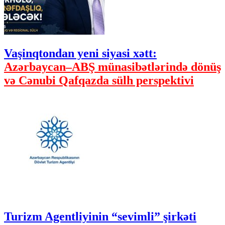
Vaşinqtondan yeni siyasi xətt:
Azərbaycan–ABŞ münasibətlərində dönüş
və Cənubi Qafqazda sülh perspektivi
Turizm Agentliyinin “sevimli” şirkəti