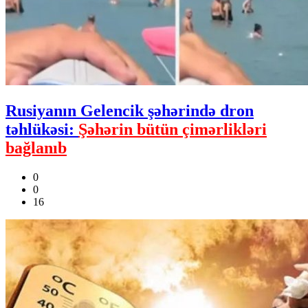
Rusiyanın Gelencik şəhərində dron
təhlükəsi:
Şəhərin bütün çimərlikləri
bağlanıb
0
0
16