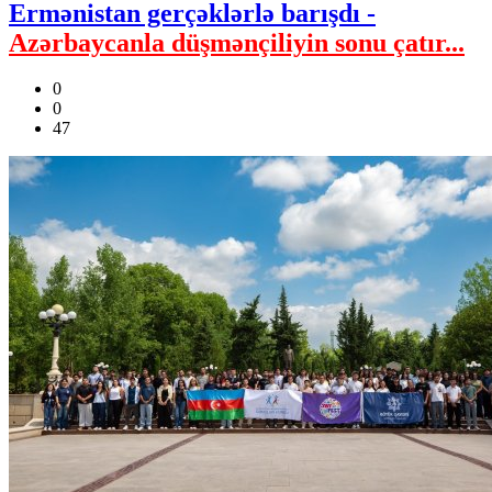
Ermənistan gerçəklərlə barışdı -
Azərbaycanla düşmənçiliyin sonu çatır...
0
0
47