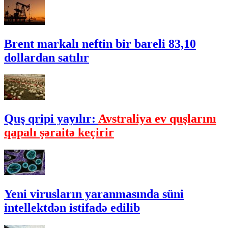
Brent markalı neftin bir bareli 83,10
dollardan satılır
Quş qripi yayılır:
Avstraliya ev quşlarını
qapalı şəraitə keçirir
Yeni virusların yaranmasında süni
intellektdən istifadə edilib