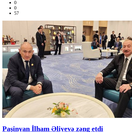
0
0
57
Paşinyan İlham Əliyevə zəng etdi