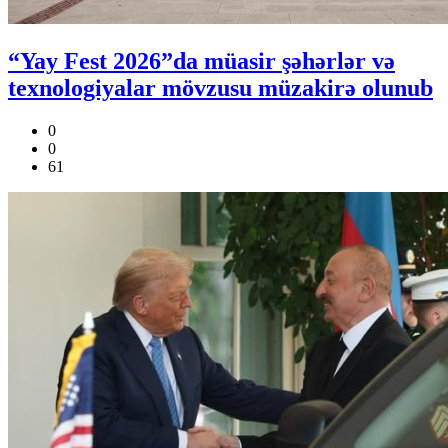
“Yay Fest 2026”da müasir şəhərlər və
texnologiyalar mövzusu müzakirə olunub
0
0
61