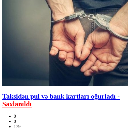
Taksidən pul və bank kartları oğurladı -
Saxlanıldı
0
0
179