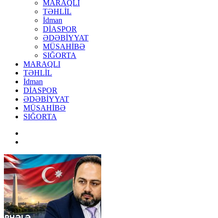
MARAQLI
TƏHLİL
İdman
DİASPOR
ƏDƏBİYYAT
MÜSAHİBƏ
SIĞORTA
MARAQLI
TƏHLİL
İdman
DİASPOR
ƏDƏBİYYAT
MÜSAHİBƏ
SIĞORTA