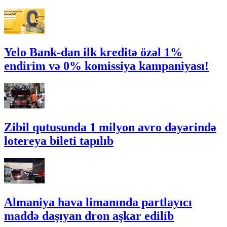
Yelo Bank-dan ilk kreditə özəl 1%
endirim və 0% komissiya kampaniyası!
Zibil qutusunda 1 milyon avro dəyərində
lotereya bileti tapılıb
Almaniya hava limanında partlayıcı
maddə daşıyan dron aşkar edilib