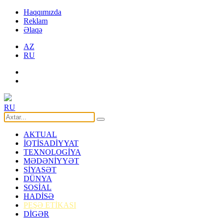
Haqqımızda
Reklam
Əlaqə
AZ
RU
RU
AKTUAL
İQTİSADİYYAT
TEXNOLOGİYA
MƏDƏNİYYƏT
SİYASƏT
DÜNYA
SOSİAL
HADİSƏ
PEŞƏ ETİKASI
DİGƏR