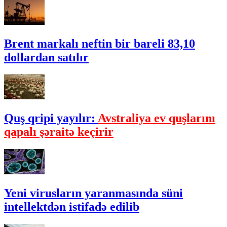
Brent markalı neftin bir bareli 83,10
dollardan satılır
Quş qripi yayılır:
Avstraliya ev quşlarını
qapalı şəraitə keçirir
Yeni virusların yaranmasında süni
intellektdən istifadə edilib