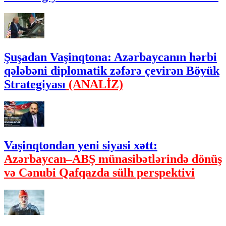
Şuşadan Vaşinqtona: Azərbaycanın hərbi
qələbəni diplomatik zəfərə çevirən Böyük
Strategiyası
(ANALİZ)
Vaşinqtondan yeni siyasi xətt:
Azərbaycan–ABŞ münasibətlərində dönüş
və Cənubi Qafqazda sülh perspektivi