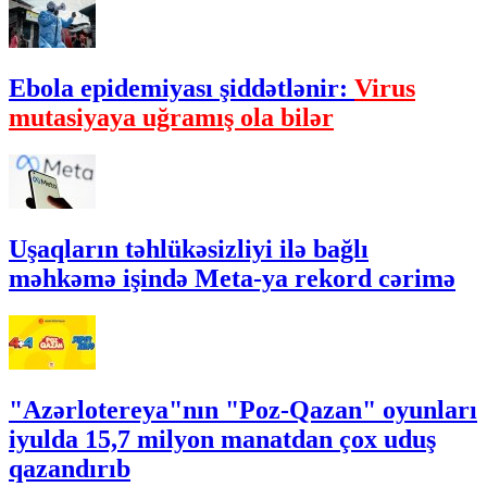
Ebola epidemiyası şiddətlənir:
Virus
mutasiyaya uğramış ola bilər
Uşaqların təhlükəsizliyi ilə bağlı
məhkəmə işində Meta-ya rekord cərimə
"Azərlotereya"nın "Poz-Qazan" oyunları
iyulda 15,7 milyon manatdan çox uduş
qazandırıb