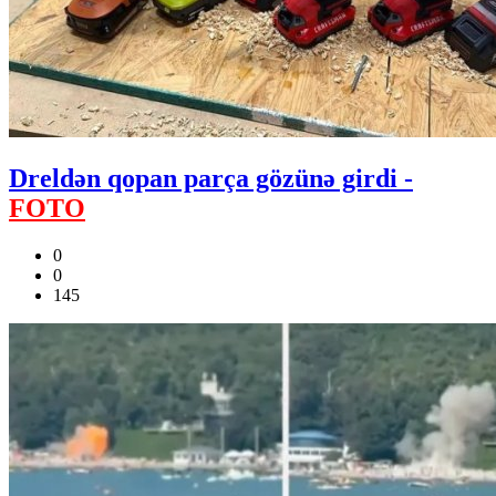
Dreldən qopan parça gözünə girdi -
FOTO
0
0
145