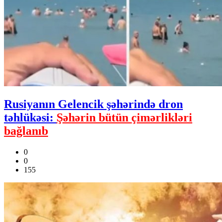
Rusiyanın Gelencik şəhərində dron
təhlükəsi:
Şəhərin bütün çimərlikləri
bağlanıb
0
0
155