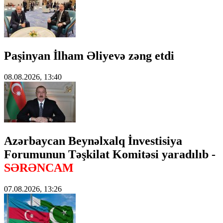
Paşinyan İlham Əliyevə zəng etdi
08.08.2026, 13:40
Azərbaycan Beynəlxalq İnvestisiya
Forumunun Təşkilat Komitəsi yaradılıb -
SƏRƏNCAM
07.08.2026, 13:26