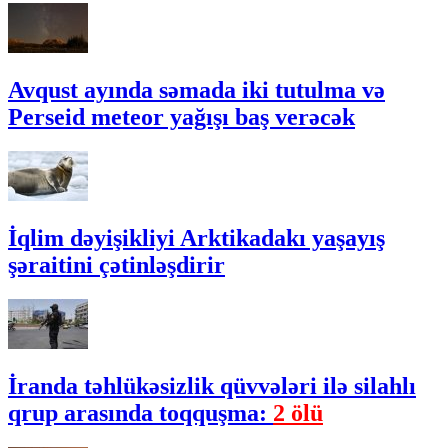
Avqust ayında səmada iki tutulma və
Perseid meteor yağışı baş verəcək
İqlim dəyişikliyi Arktikadakı yaşayış
şəraitini çətinləşdirir
İranda təhlükəsizlik qüvvələri ilə silahlı
qrup arasında toqquşma:
2 ölü