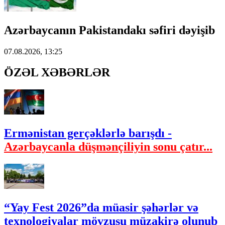
Azərbaycanın Pakistandakı səfiri dəyişib
07.08.2026, 13:25
ÖZƏL XƏBƏRLƏR
Ermənistan gerçəklərlə barışdı -
Azərbaycanla düşmənçiliyin sonu çatır...
“Yay Fest 2026”da müasir şəhərlər və
texnologiyalar mövzusu müzakirə olunub