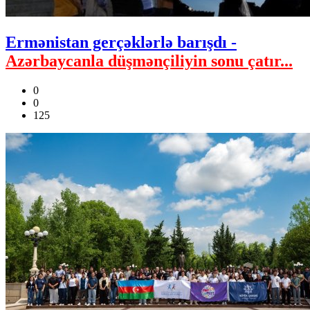
Ermənistan gerçəklərlə barışdı -
Azərbaycanla düşmənçiliyin sonu çatır...
0
0
125