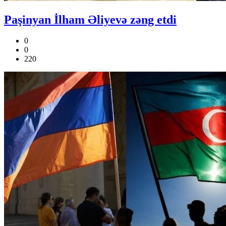
Paşinyan İlham Əliyevə zəng etdi
0
0
220