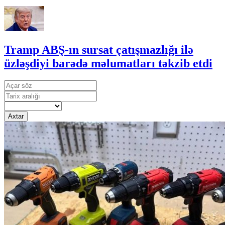
Tramp ABŞ-ın sursat çatışmazlığı ilə
üzləşdiyi barədə məlumatları təkzib etdi
Axtar