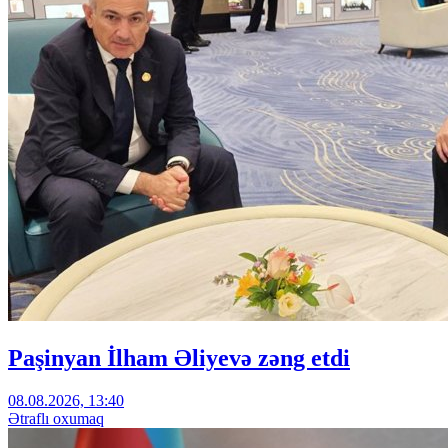
Paşinyan İlham Əliyevə zəng etdi
08.08.2026, 13:40
Ətraflı oxumaq