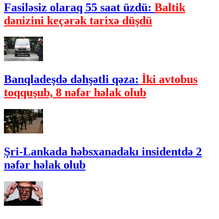
Fasiləsiz olaraq 55 saat üzdü:
Baltik
dənizini keçərək tarixə düşdü
Banqladeşdə dəhşətli qəza:
İki avtobus
toqquşub, 8 nəfər həlak olub
Şri-Lankada həbsxanadakı insidentdə 2
nəfər həlak olub