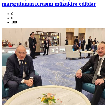
marşrutunun icrasını müzakirə ediblər
0
0
188