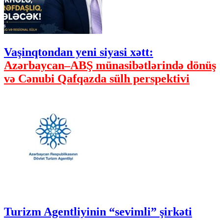
Vaşinqtondan yeni siyasi xətt:
Azərbaycan–ABŞ münasibətlərində dönüş
və Cənubi Qafqazda sülh perspektivi
Turizm Agentliyinin “sevimli” şirkəti