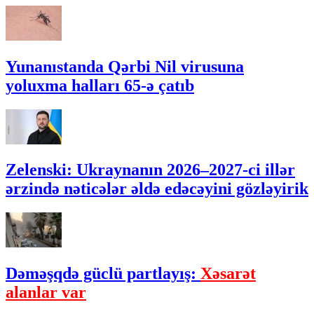
Yunanıstanda Qərbi Nil virusuna
yoluxma halları 65-ə çatıb
Zelenski: Ukraynanın 2026–2027-ci illər
ərzində nəticələr əldə edəcəyini gözləyirik
Dəməşqdə güclü partlayış:
Xəsarət
alanlar var