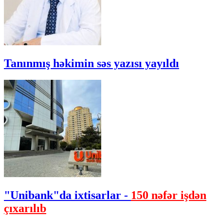
Tanınmış həkimin səs yazısı yayıldı
"Unibank"da ixtisarlar -
150 nəfər işdən
çıxarılıb