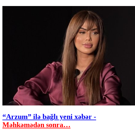
“Arzum” ilə bağlı yeni xəbər -
Məhkəmədən sonra…