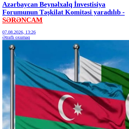
Azərbaycan Beynəlxalq İnvestisiya
Forumunun Təşkilat Komitəsi yaradılıb -
SƏRƏNCAM
07.08.2026, 13:26
Ətraflı oxumaq