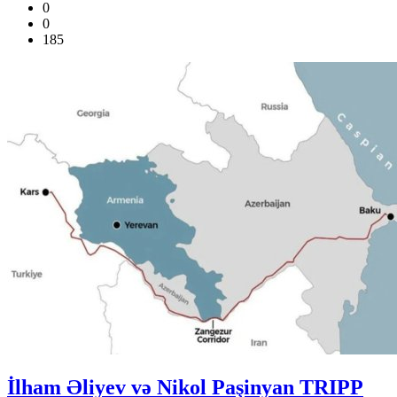
0
0
185
İlham Əliyev və Nikol Paşinyan TRIPP