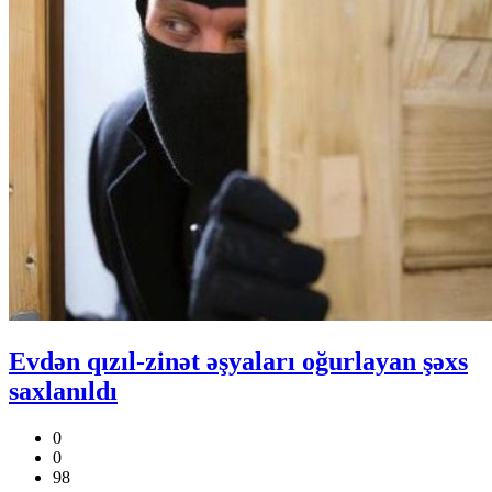
Evdən qızıl-zinət əşyaları oğurlayan şəxs
saxlanıldı
0
0
98