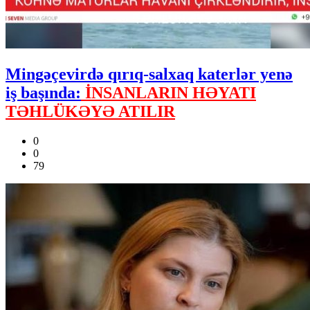
Mingəçevirdə qırıq-salxaq katerlər yenə
iş başında:
İNSANLARIN HƏYATI
TƏHLÜKƏYƏ ATILIR
0
0
79