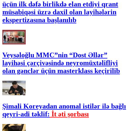
üçün ilk dəfə birlikdə elan etdiyi qrant
müsabiqəsi üzrə daxil olan layihələrin
ekspertizasına başlanılıb
Veysəloğlu MMC”nin “Dost Əllər”
layihəsi çərçivəsində neyromüxtəlifliyi
olan gənclər üçün masterklass keçirilib
Şimali Koreyadan anomal istilər ilə bağlı
qeyri-adi təklif:
İt əti şorbası