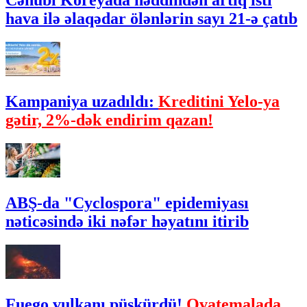
Cənubi Koreyada həddindən artıq isti
hava ilə əlaqədar ölənlərin sayı 21-ə çatıb
Kampaniya uzadıldı:
Kreditini Yelo-ya
gətir, 2%-dək endirim qazan!
ABŞ-da "Cyclospora" epidemiyası
nəticəsində iki nəfər həyatını itirib
Fuego vulkanı püskürdü!
Qvatemalada