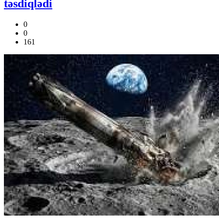
təsdiqlədi
0
0
161