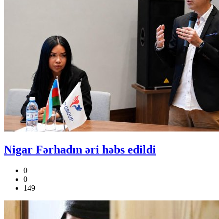
Nigar Fərhadın əri həbs edildi
0
0
149