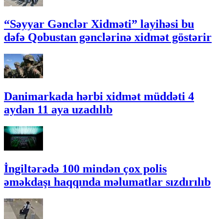
“Səyyar Gənclər Xidməti” layihəsi bu
dəfə Qobustan gənclərinə xidmət göstərir
Danimarkada hərbi xidmət müddəti 4
aydan 11 aya uzadılıb
İngiltərədə 100 mindən çox polis
əməkdaşı haqqında məlumatlar sızdırılıb