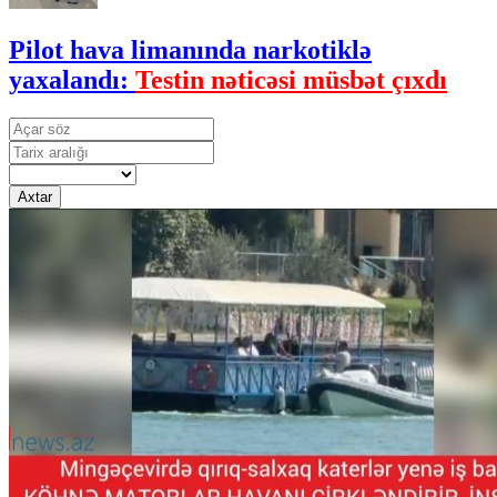
Pilot hava limanında narkotiklə
yaxalandı:
Testin nəticəsi müsbət çıxdı
Axtar