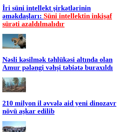
İri süni intellekt şirkətlərinin
əməkdaşları:
Süni intellektin inkişaf
sürəti azaldılmalıdır
Nəsli kəsilmək təhlükəsi altında olan
Amur pələngi vəhşi təbiətə buraxıldı
210 milyon il əvvələ aid yeni dinozavr
növü aşkar edilib