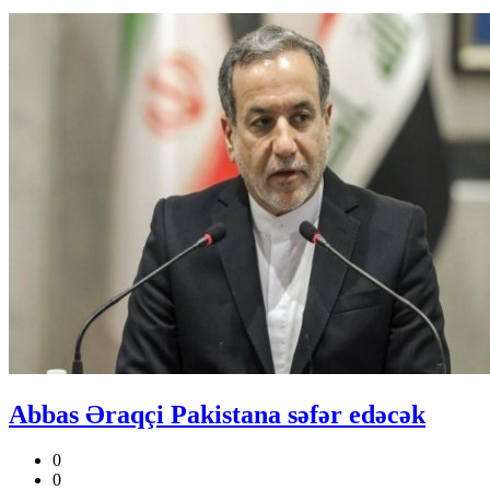
Abbas Əraqçi Pakistana səfər edəcək
0
0