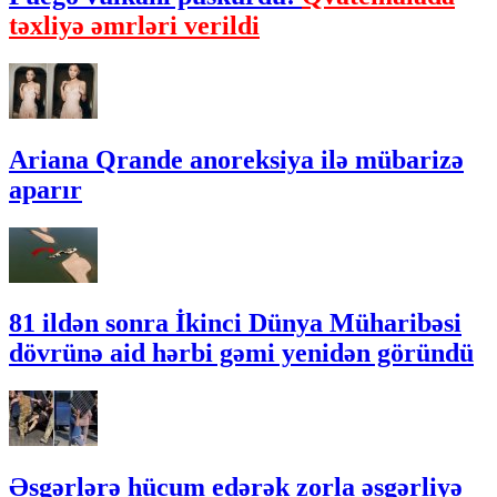
təxliyə əmrləri verildi
Ariana Qrande anoreksiya ilə mübarizə
aparır
81 ildən sonra İkinci Dünya Müharibəsi
dövrünə aid hərbi gəmi yenidən göründü
Əsgərlərə hücum edərək zorla əsgərliyə