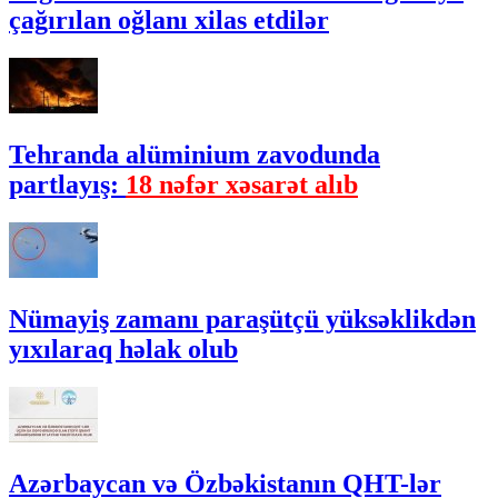
çağırılan oğlanı xilas etdilər
Tehranda alüminium zavodunda
partlayış:
18 nəfər xəsarət alıb
Nümayiş zamanı paraşütçü yüksəklikdən
yıxılaraq həlak olub
Azərbaycan və Özbəkistanın QHT-lər