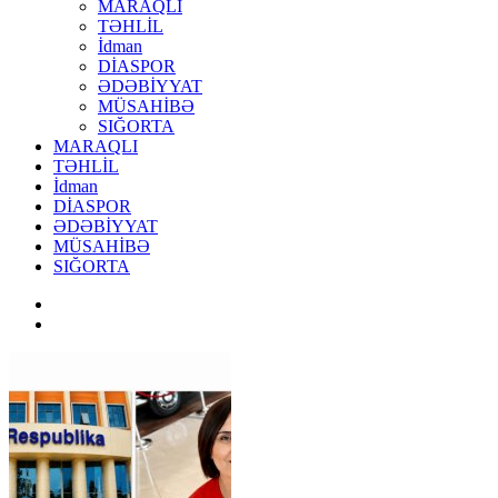
MARAQLI
TƏHLİL
İdman
DİASPOR
ƏDƏBİYYAT
MÜSAHİBƏ
SIĞORTA
MARAQLI
TƏHLİL
İdman
DİASPOR
ƏDƏBİYYAT
MÜSAHİBƏ
SIĞORTA