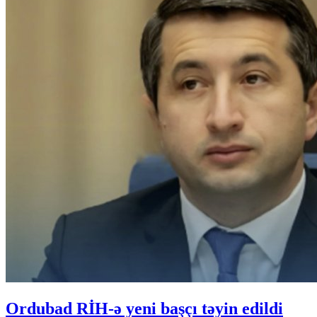
Ordubad RİH-ə yeni başçı təyin edildi