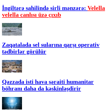
İngiltərə sahilində sirli mənzərə:
Velella
velella canlısı üzə çıxıb
Zaqatalada sel sularına qarşı operativ
tədbirlər görülür
Qəzzada isti hava şəraiti humanitar
böhranı daha da kəskinləşdirir