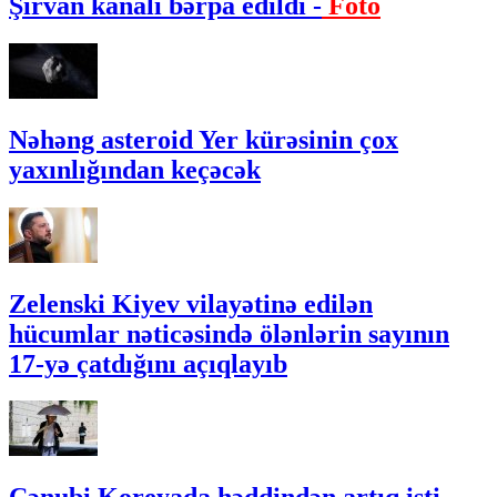
Şirvan kanalı bərpa edildi -
Foto
Nəhəng asteroid Yer kürəsinin çox
yaxınlığından keçəcək
Zelenski Kiyev vilayətinə edilən
hücumlar nəticəsində ölənlərin sayının
17-yə çatdığını açıqlayıb