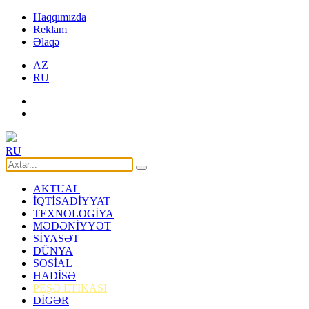
Haqqımızda
Reklam
Əlaqə
AZ
RU
RU
AKTUAL
İQTİSADİYYAT
TEXNOLOGİYA
MƏDƏNİYYƏT
SİYASƏT
DÜNYA
SOSİAL
HADİSƏ
PEŞƏ ETİKASI
DİGƏR