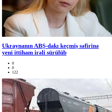
Ukraynanın ABŞ-dakı keçmiş səfirinə
yeni ittiham irəli sürülüb
0
0
122