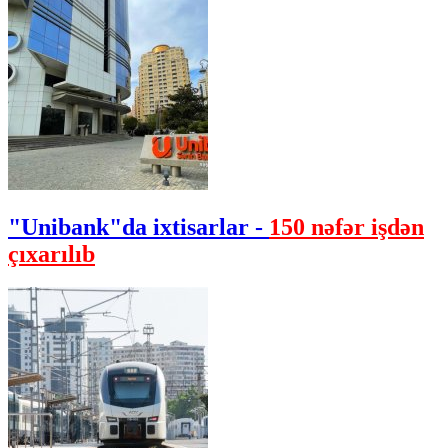
"Unibank"da ixtisarlar -
150 nəfər işdən
çıxarılıb