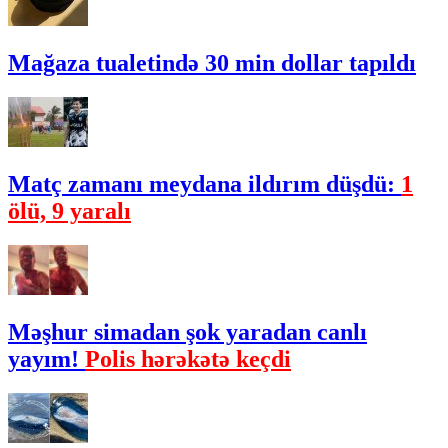
Mağaza tualetində 30 min dollar tapıldı
Matç zamanı meydana ildırım düşdü:
1
ölü, 9 yaralı
Məşhur simadan şok yaradan canlı
yayım!
Polis hərəkətə keçdi