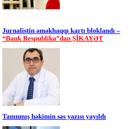
Jurnalistin əməkhaqqı kartı bloklandı –
“Bank Respublika”dan ŞİKAYƏT
Tanınmış həkimin səs yazısı yayıldı