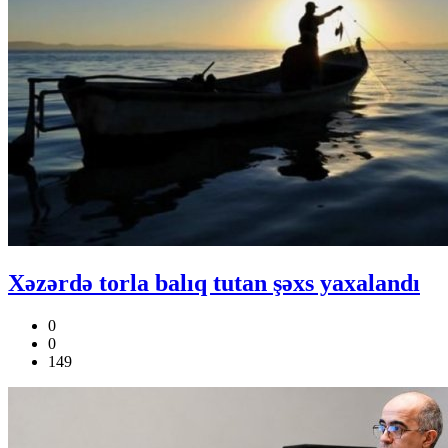
Xəzərdə torla balıq tutan şəxs yaxalandı
0
0
149