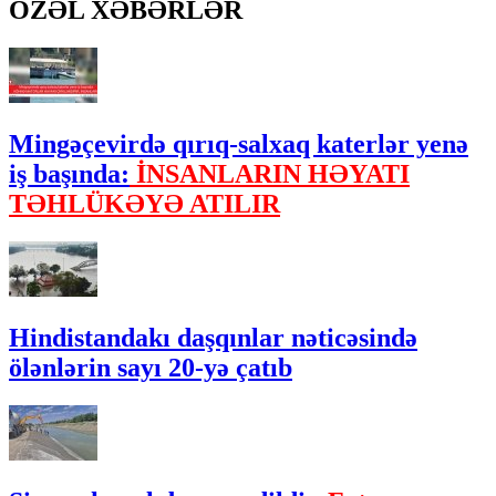
ÖZƏL XƏBƏRLƏR
Mingəçevirdə qırıq-salxaq katerlər yenə
iş başında:
İNSANLARIN HƏYATI
TƏHLÜKƏYƏ ATILIR
Hindistandakı daşqınlar nəticəsində
ölənlərin sayı 20-yə çatıb