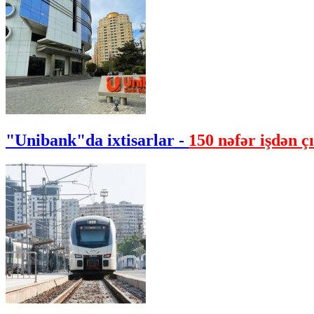
"Unibank"da ixtisarlar -
150 nəfər işdən çı