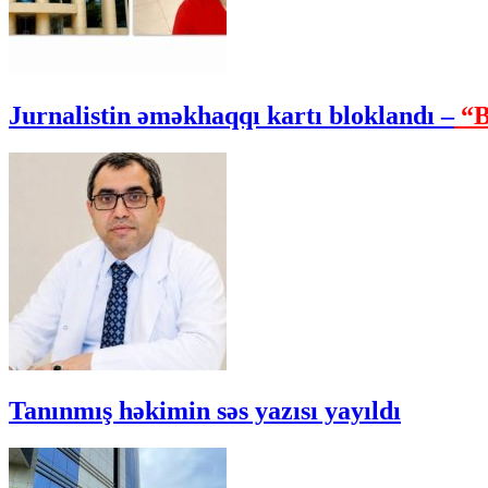
Jurnalistin əməkhaqqı kartı bloklandı –
“B
Tanınmış həkimin səs yazısı yayıldı