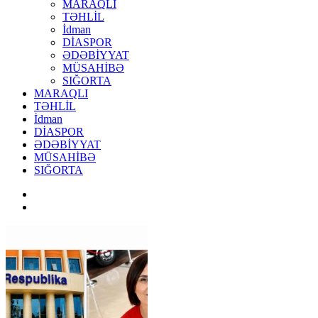
MARAQLI
TƏHLİL
İdman
DİASPOR
ƏDƏBİYYAT
MÜSAHİBƏ
SIĞORTA
MARAQLI
TƏHLİL
İdman
DİASPOR
ƏDƏBİYYAT
MÜSAHİBƏ
SIĞORTA