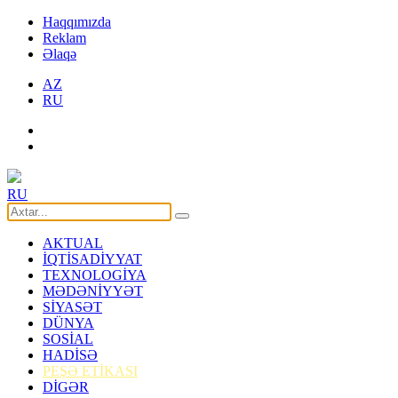
Haqqımızda
Reklam
Əlaqə
AZ
RU
RU
AKTUAL
İQTİSADİYYAT
TEXNOLOGİYA
MƏDƏNİYYƏT
SİYASƏT
DÜNYA
SOSİAL
HADİSƏ
PEŞƏ ETİKASI
DİGƏR