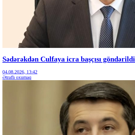
Sədərəkdən Culfaya icra başçısı göndərildi
04.08.2026, 13:42
Ətraflı oxumaq