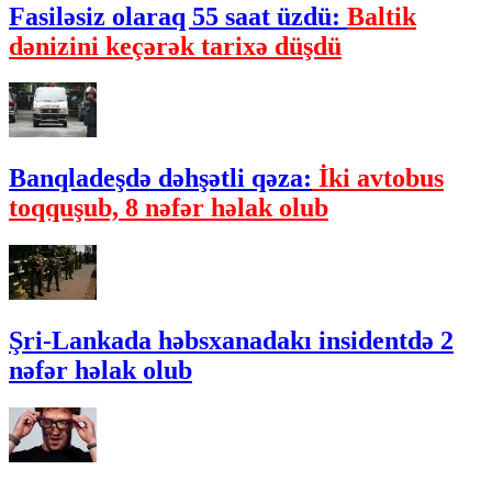
Fasiləsiz olaraq 55 saat üzdü:
Baltik
dənizini keçərək tarixə düşdü
Banqladeşdə dəhşətli qəza:
İki avtobus
toqquşub, 8 nəfər həlak olub
Şri-Lankada həbsxanadakı insidentdə 2
nəfər həlak olub