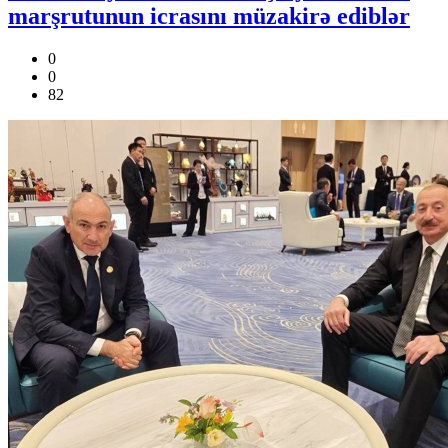
marşrutunun icrasını müzakirə ediblər
0
0
82