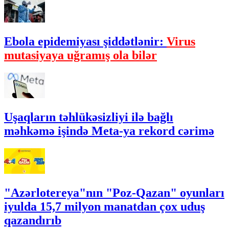
Ebola epidemiyası şiddətlənir:
Virus
mutasiyaya uğramış ola bilər
Uşaqların təhlükəsizliyi ilə bağlı
məhkəmə işində Meta-ya rekord cərimə
"Azərlotereya"nın "Poz-Qazan" oyunları
iyulda 15,7 milyon manatdan çox uduş
qazandırıb