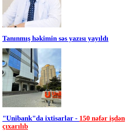
Tanınmış həkimin səs yazısı yayıldı
"Unibank"da ixtisarlar -
150 nəfər işdən
çıxarılıb