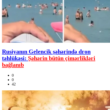
Rusiyanın Gelencik şəhərində dron
təhlükəsi:
Şəhərin bütün çimərlikləri
bağlanıb
0
0
42