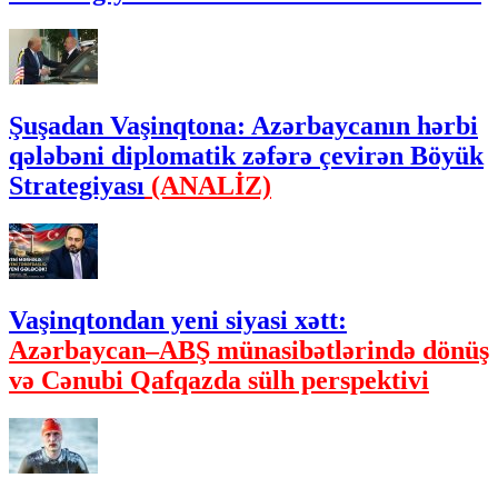
Şuşadan Vaşinqtona: Azərbaycanın hərbi
qələbəni diplomatik zəfərə çevirən Böyük
Strategiyası
(ANALİZ)
Vaşinqtondan yeni siyasi xətt:
Azərbaycan–ABŞ münasibətlərində dönüş
və Cənubi Qafqazda sülh perspektivi