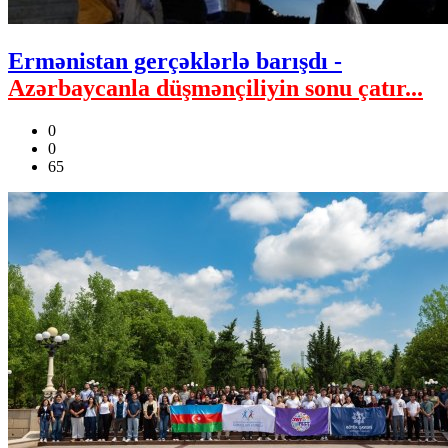
Ermənistan gerçəklərlə barışdı -
Azərbaycanla düşmənçiliyin sonu çatır...
0
0
65