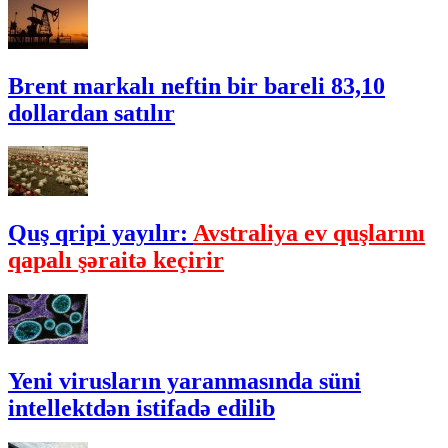
Brent markalı neftin bir bareli 83,10
dollardan satılır
Quş qripi yayılır:
Avstraliya ev quşlarını
qapalı şəraitə keçirir
Yeni virusların yaranmasında süni
intellektdən istifadə edilib