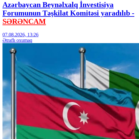
Azərbaycan Beynəlxalq İnvestisiya
Forumunun Təşkilat Komitəsi yaradılıb -
SƏRƏNCAM
07.08.2026, 13:26
Ətraflı oxumaq