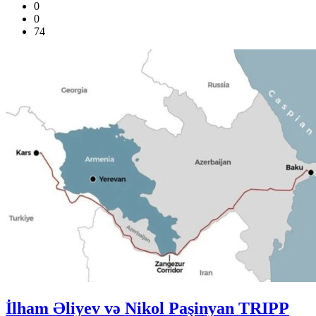
0
0
74
İlham Əliyev və Nikol Paşinyan TRIPP