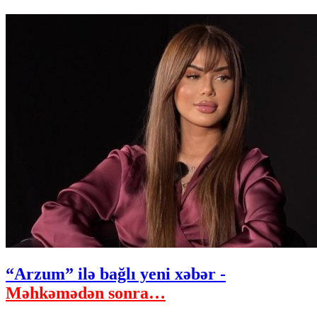
“Arzum” ilə bağlı yeni xəbər -
Məhkəmədən sonra…