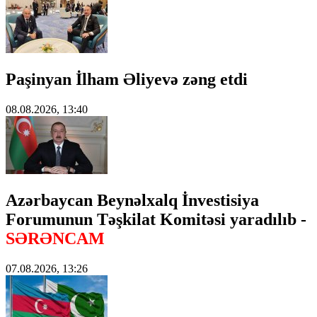
Paşinyan İlham Əliyevə zəng etdi
08.08.2026, 13:40
Azərbaycan Beynəlxalq İnvestisiya
Forumunun Təşkilat Komitəsi yaradılıb -
SƏRƏNCAM
07.08.2026, 13:26