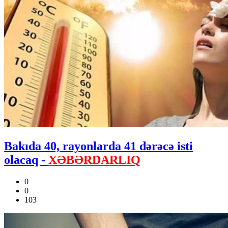
Bakıda 40, rayonlarda 41 dərəcə isti
olacaq -
XƏBƏRDARLIQ
0
0
103