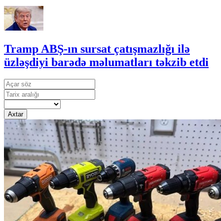
Tramp ABŞ-ın sursat çatışmazlığı ilə
üzləşdiyi barədə məlumatları təkzib etdi
Axtar