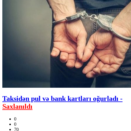
Taksidən pul və bank kartları oğurladı -
Saxlanıldı
0
0
70