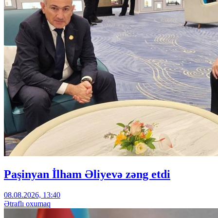
Paşinyan İlham Əliyevə zəng etdi
08.08.2026, 13:40
Ətraflı oxumaq