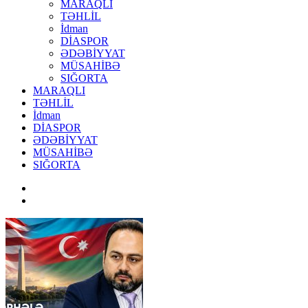
MARAQLI
TƏHLİL
İdman
DİASPOR
ƏDƏBİYYAT
MÜSAHİBƏ
SIĞORTA
MARAQLI
TƏHLİL
İdman
DİASPOR
ƏDƏBİYYAT
MÜSAHİBƏ
SIĞORTA