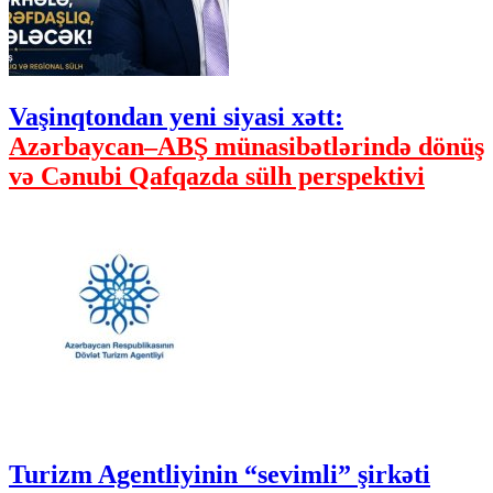
Vaşinqtondan yeni siyasi xətt:
Azərbaycan–ABŞ münasibətlərində dönüş
və Cənubi Qafqazda sülh perspektivi
Turizm Agentliyinin “sevimli” şirkəti