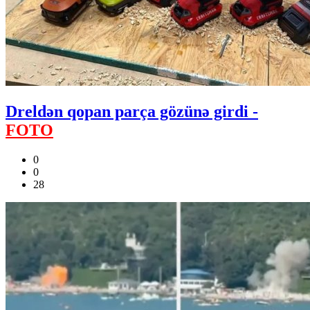
Dreldən qopan parça gözünə girdi -
FOTO
0
0
28