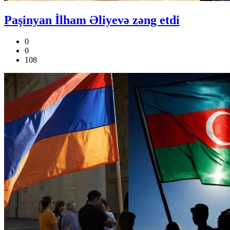
Paşinyan İlham Əliyevə zəng etdi
0
0
108