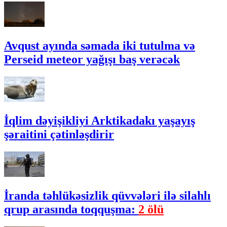
Avqust ayında səmada iki tutulma və
Perseid meteor yağışı baş verəcək
İqlim dəyişikliyi Arktikadakı yaşayış
şəraitini çətinləşdirir
İranda təhlükəsizlik qüvvələri ilə silahlı
qrup arasında toqquşma:
2 ölü