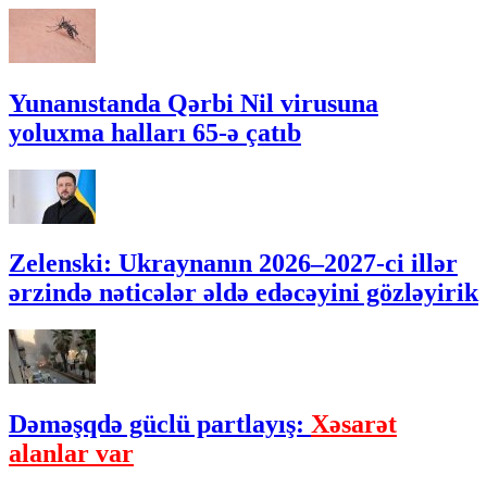
Yunanıstanda Qərbi Nil virusuna
yoluxma halları 65-ə çatıb
Zelenski: Ukraynanın 2026–2027-ci illər
ərzində nəticələr əldə edəcəyini gözləyirik
Dəməşqdə güclü partlayış:
Xəsarət
alanlar var