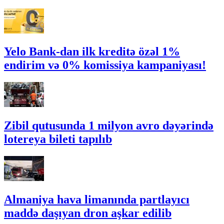
Yelo Bank-dan ilk kreditə özəl 1%
endirim və 0% komissiya kampaniyası!
Zibil qutusunda 1 milyon avro dəyərində
lotereya bileti tapılıb
Almaniya hava limanında partlayıcı
maddə daşıyan dron aşkar edilib