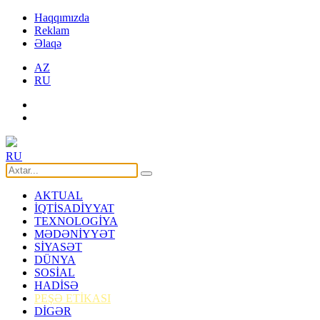
Haqqımızda
Reklam
Əlaqə
AZ
RU
RU
AKTUAL
İQTİSADİYYAT
TEXNOLOGİYA
MƏDƏNİYYƏT
SİYASƏT
DÜNYA
SOSİAL
HADİSƏ
PEŞƏ ETİKASI
DİGƏR