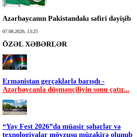
Azərbaycanın Pakistandakı səfiri dəyişib
07.08.2026, 13:25
ÖZƏL XƏBƏRLƏR
Ermənistan gerçəklərlə barışdı -
Azərbaycanla düşmənçiliyin sonu çatır...
“Yay Fest 2026”da müasir şəhərlər və
texnologiyalar mövzusu müzakirə olunub