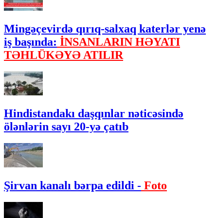
Mingəçevirdə qırıq-salxaq katerlər yenə
iş başında:
İNSANLARIN HƏYATI
TƏHLÜKƏYƏ ATILIR
Hindistandakı daşqınlar nəticəsində
ölənlərin sayı 20-yə çatıb
Şirvan kanalı bərpa edildi -
Foto