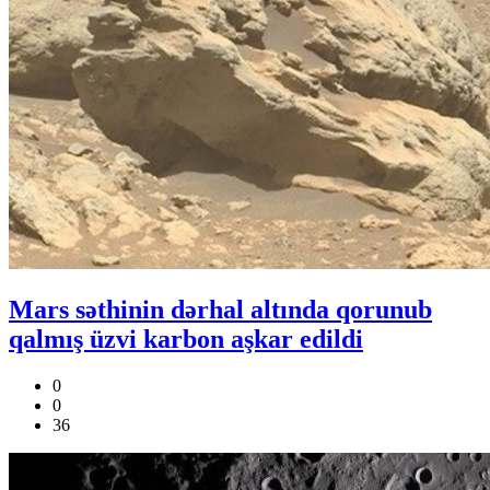
Mars səthinin dərhal altında qorunub
qalmış üzvi karbon aşkar edildi
0
0
36