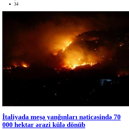
34
İtaliyada meşə yanğınları nəticəsində 70
000 hektar ərazi külə dönüb