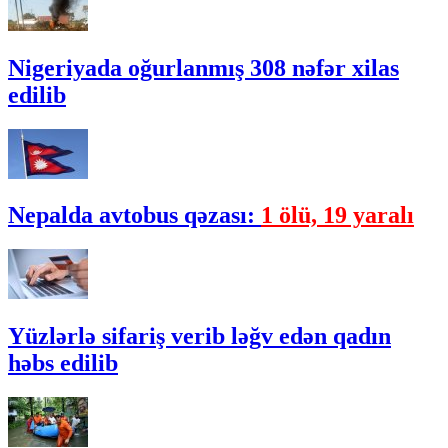
Nigeriyada oğurlanmış 308 nəfər xilas
edilib
Nepalda avtobus qəzası:
1 ölü, 19 yaralı
Yüzlərlə sifariş verib ləğv edən qadın
həbs edilib