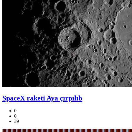
SpaceX raketi Aya çırpılıb
0
0
39