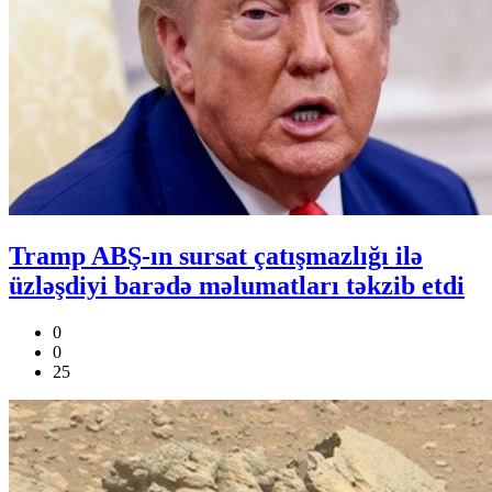
Tramp ABŞ-ın sursat çatışmazlığı ilə
üzləşdiyi barədə məlumatları təkzib etdi
0
0
25