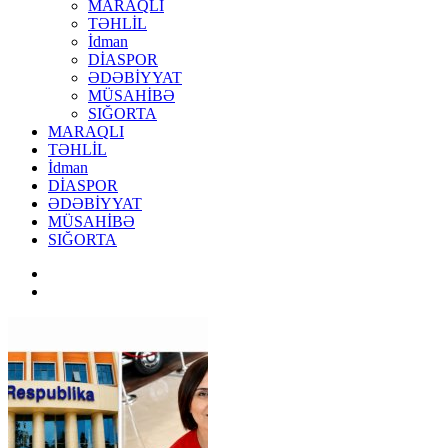
MARAQLI
TƏHLİL
İdman
DİASPOR
ƏDƏBİYYAT
MÜSAHİBƏ
SIĞORTA
MARAQLI
TƏHLİL
İdman
DİASPOR
ƏDƏBİYYAT
MÜSAHİBƏ
SIĞORTA