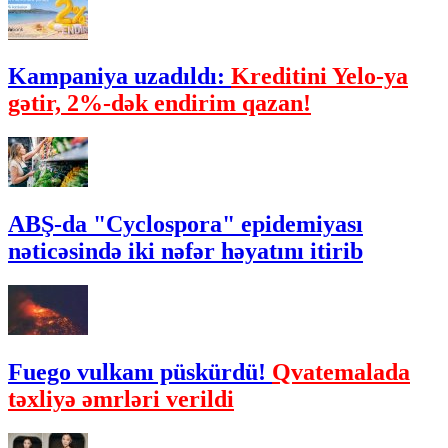
Kampaniya uzadıldı:
Kreditini Yelo-ya
gətir, 2%-dək endirim qazan!
ABŞ-da "Cyclospora" epidemiyası
nəticəsində iki nəfər həyatını itirib
Fuego vulkanı püskürdü!
Qvatemalada
təxliyə əmrləri verildi