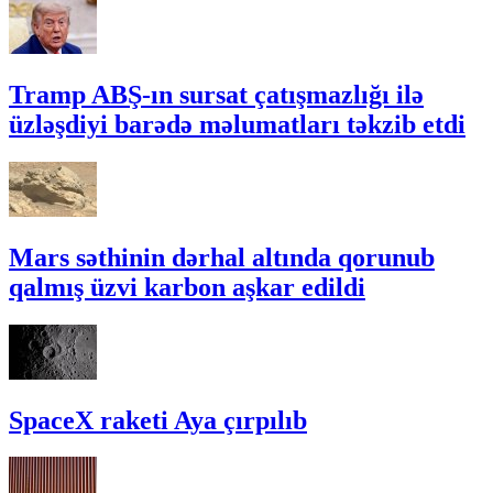
Tramp ABŞ-ın sursat çatışmazlığı ilə
üzləşdiyi barədə məlumatları təkzib etdi
Mars səthinin dərhal altında qorunub
qalmış üzvi karbon aşkar edildi
SpaceX raketi Aya çırpılıb