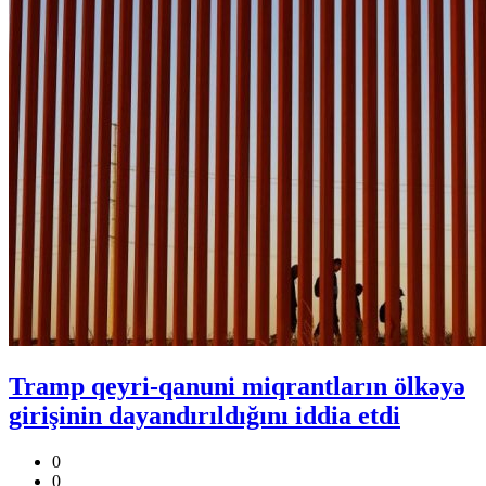
Tramp qeyri-qanuni miqrantların ölkəyə
girişinin dayandırıldığını iddia etdi
0
0