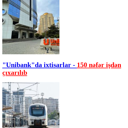
"Unibank"da ixtisarlar -
150 nəfər işdən
çıxarılıb