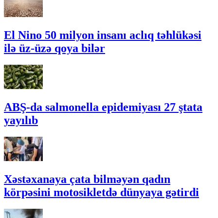
El Nino 50 milyon insanı aclıq təhlükəsi
ilə üz-üzə qoya bilər
ABŞ-da salmonella epidemiyası 27 ştata
yayılıb
Xəstəxanaya çata bilməyən qadın
körpəsini motosikletdə dünyaya gətirdi