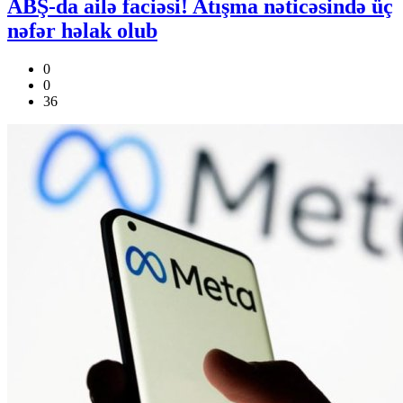
ABŞ-da ailə faciəsi! Atışma nəticəsində üç
nəfər həlak olub
0
0
36