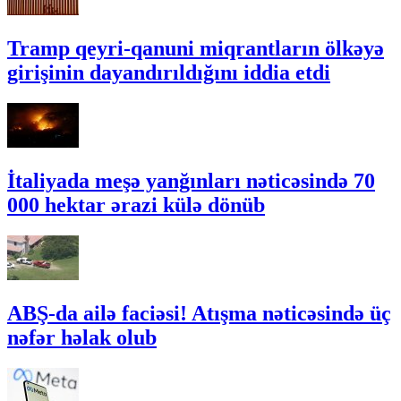
Tramp qeyri-qanuni miqrantların ölkəyə
girişinin dayandırıldığını iddia etdi
İtaliyada meşə yanğınları nəticəsində 70
000 hektar ərazi külə dönüb
ABŞ-da ailə faciəsi! Atışma nəticəsində üç
nəfər həlak olub