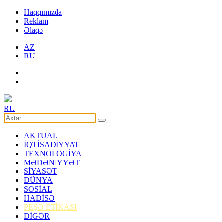
Haqqımızda
Reklam
Əlaqə
AZ
RU
RU
AKTUAL
İQTİSADİYYAT
TEXNOLOGİYA
MƏDƏNİYYƏT
SİYASƏT
DÜNYA
SOSİAL
HADİSƏ
PEŞƏ ETİKASI
DİGƏR