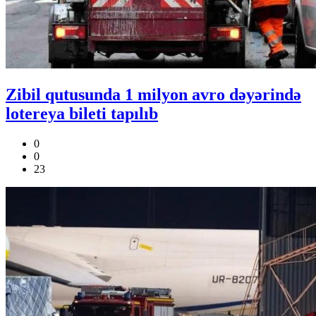
Zibil qutusunda 1 milyon avro dəyərində
lotereya bileti tapılıb
0
0
23