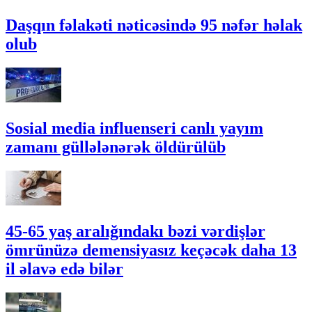
Daşqın fəlakəti nəticəsində 95 nəfər həlak
olub
Sosial media influenseri canlı yayım
zamanı güllələnərək öldürülüb
45-65 yaş aralığındakı bəzi vərdişlər
ömrünüzə demensiyasız keçəcək daha 13
il əlavə edə bilər