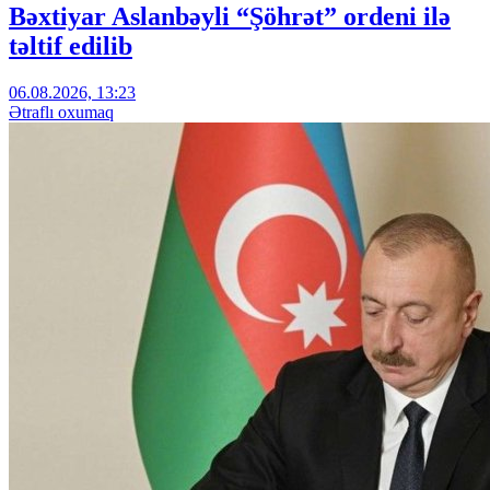
Bəxtiyar Aslanbəyli “Şöhrət” ordeni ilə
təltif edilib
06.08.2026, 13:23
Ətraflı oxumaq