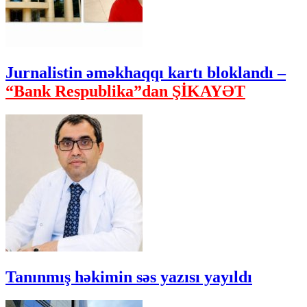
Jurnalistin əməkhaqqı kartı bloklandı –
“Bank Respublika”dan ŞİKAYƏT
Tanınmış həkimin səs yazısı yayıldı