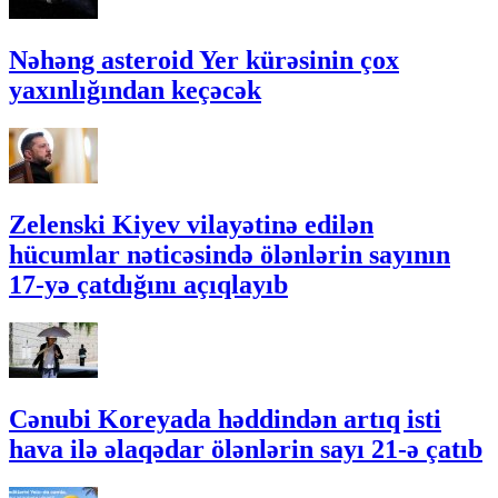
Nəhəng asteroid Yer kürəsinin çox
yaxınlığından keçəcək
Zelenski Kiyev vilayətinə edilən
hücumlar nəticəsində ölənlərin sayının
17-yə çatdığını açıqlayıb
Cənubi Koreyada həddindən artıq isti
hava ilə əlaqədar ölənlərin sayı 21-ə çatıb