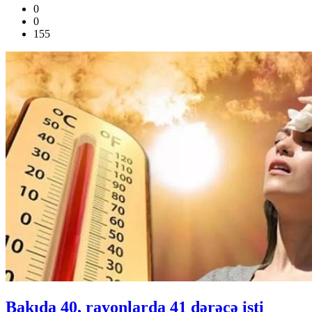
0
0
155
Bakıda 40, rayonlarda 41 dərəcə isti