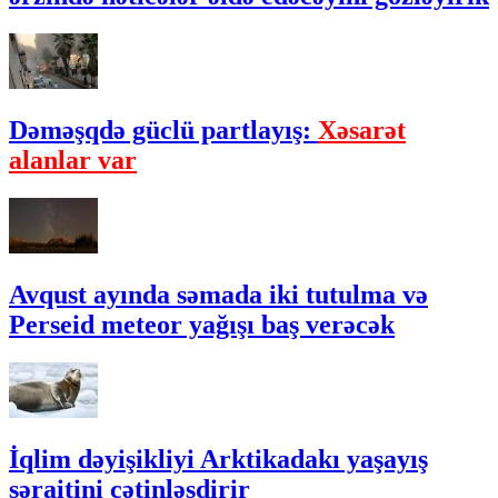
Dəməşqdə güclü partlayış:
Xəsarət
alanlar var
Avqust ayında səmada iki tutulma və
Perseid meteor yağışı baş verəcək
İqlim dəyişikliyi Arktikadakı yaşayış
şəraitini çətinləşdirir