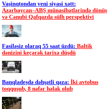
Vaşinqtondan yeni siyasi xətt:
Azərbaycan–ABŞ münasibətlərində dönüş
və Cənubi Qafqazda sülh perspektivi
Fasiləsiz olaraq 55 saat üzdü:
Baltik
dənizini keçərək tarixə düşdü
Banqladeşdə dəhşətli qəza:
İki avtobus
toqquşub, 8 nəfər həlak olub