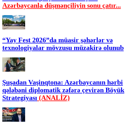
Azərbaycanla düşmənçiliyin sonu çatır...
“Yay Fest 2026”da müasir şəhərlər və
texnologiyalar mövzusu müzakirə olunub
Şuşadan Vaşinqtona: Azərbaycanın hərbi
qələbəni diplomatik zəfərə çevirən Böyük
Strategiyası
(ANALİZ)