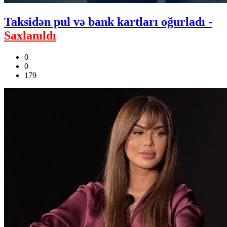
Taksidən pul və bank kartları oğurladı -
Saxlanıldı
0
0
179