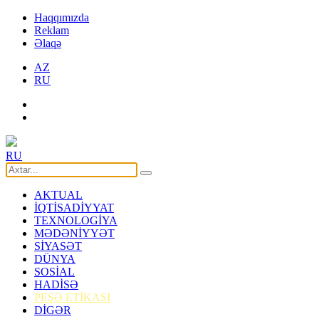
Haqqımızda
Reklam
Əlaqə
AZ
RU
RU
AKTUAL
İQTİSADİYYAT
TEXNOLOGİYA
MƏDƏNİYYƏT
SİYASƏT
DÜNYA
SOSİAL
HADİSƏ
PEŞƏ ETİKASI
DİGƏR