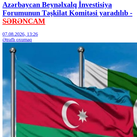
Azərbaycan Beynəlxalq İnvestisiya
Forumunun Təşkilat Komitəsi yaradılıb -
SƏRƏNCAM
07.08.2026, 13:26
Ətraflı oxumaq