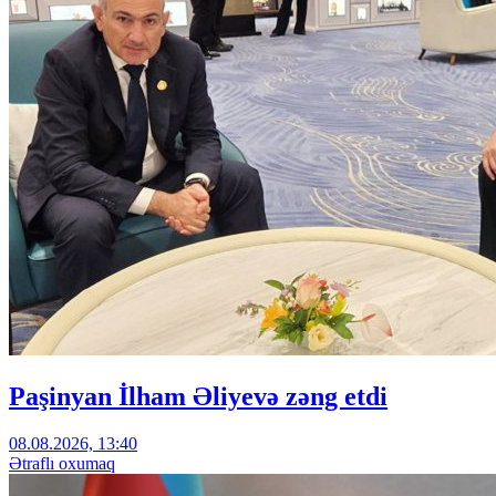
Paşinyan İlham Əliyevə zəng etdi
08.08.2026, 13:40
Ətraflı oxumaq