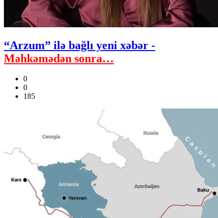
“Arzum” ilə bağlı yeni xəbər -
Məhkəmədən sonra…
0
0
185