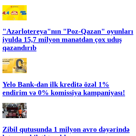
"Azərlotereya"nın "Poz-Qazan" oyunları
iyulda 15,7 milyon manatdan çox uduş
qazandırıb
Yelo Bank-dan ilk kreditə özəl 1%
endirim və 0% komissiya kampaniyası!
Zibil qutusunda 1 milyon avro dəyərində