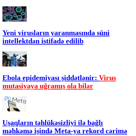
Yeni virusların yaranmasında süni
intellektdən istifadə edilib
Ebola epidemiyası şiddətlənir:
Virus
mutasiyaya uğramış ola bilər
Uşaqların təhlükəsizliyi ilə bağlı
məhkəmə işində Meta-ya rekord cərimə