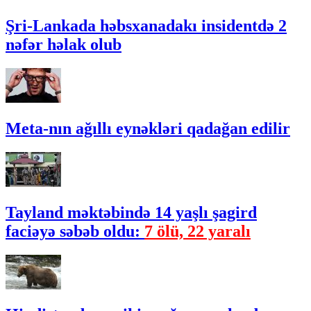
Şri-Lankada həbsxanadakı insidentdə 2
nəfər həlak olub
Meta-nın ağıllı eynəkləri qadağan edilir
Tayland məktəbində 14 yaşlı şagird
faciəyə səbəb oldu:
7 ölü, 22 yaralı