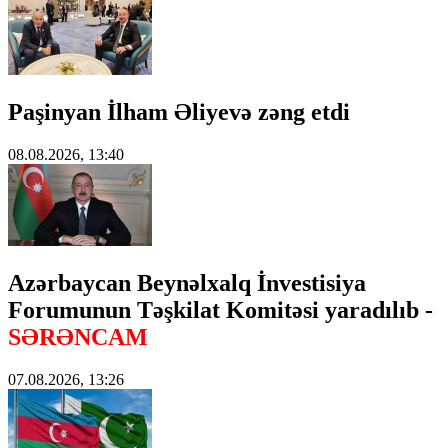
Paşinyan İlham Əliyevə zəng etdi
08.08.2026, 13:40
Azərbaycan Beynəlxalq İnvestisiya
Forumunun Təşkilat Komitəsi yaradılıb -
SƏRƏNCAM
07.08.2026, 13:26