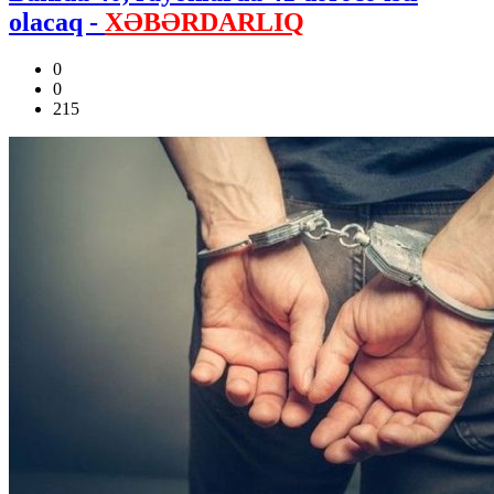
olacaq -
XƏBƏRDARLIQ
0
0
215