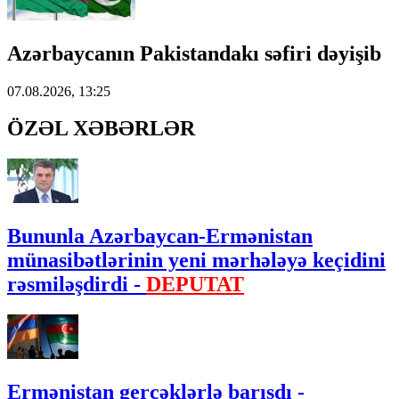
Azərbaycanın Pakistandakı səfiri dəyişib
07.08.2026, 13:25
ÖZƏL XƏBƏRLƏR
Bununla Azərbaycan-Ermənistan
münasibətlərinin yeni mərhələyə keçidini
rəsmiləşdirdi -
DEPUTAT
Ermənistan gerçəklərlə barışdı -