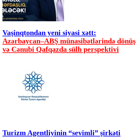
Vaşinqtondan yeni siyasi xətt:
Azərbaycan–ABŞ münasibətlərində dönüş
və Cənubi Qafqazda sülh perspektivi
Turizm Agentliyinin “sevimli” şirkəti