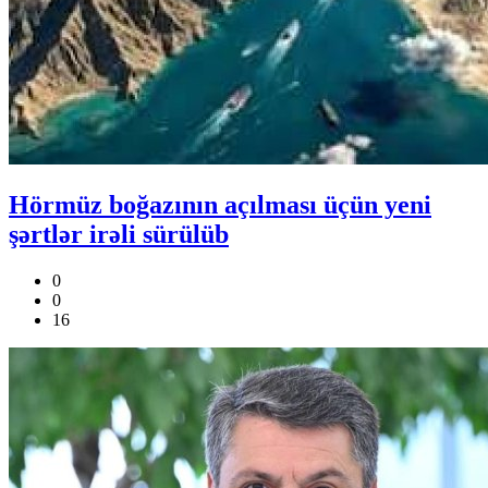
Hörmüz boğazının açılması üçün yeni
şərtlər irəli sürülüb
0
0
16