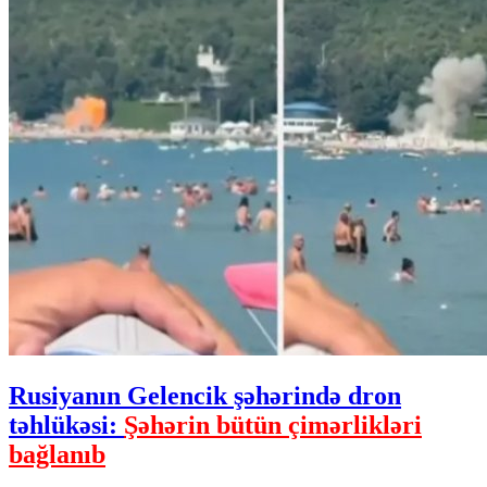
Rusiyanın Gelencik şəhərində dron
təhlükəsi:
Şəhərin bütün çimərlikləri
bağlanıb