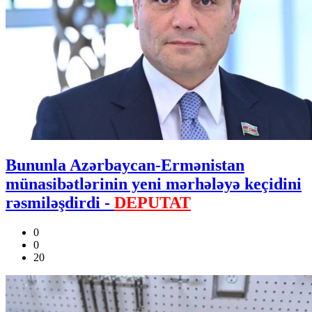
Bununla Azərbaycan-Ermənistan
münasibətlərinin yeni mərhələyə keçidini
rəsmiləşdirdi -
DEPUTAT
0
0
20