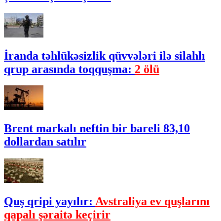
İranda təhlükəsizlik qüvvələri ilə silahlı
qrup arasında toqquşma:
2 ölü
Brent markalı neftin bir bareli 83,10
dollardan satılır
Quş qripi yayılır:
Avstraliya ev quşlarını
qapalı şəraitə keçirir