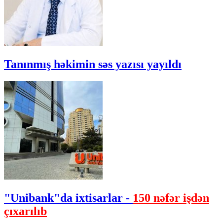
Tanınmış həkimin səs yazısı yayıldı
"Unibank"da ixtisarlar -
150 nəfər işdən
çıxarılıb