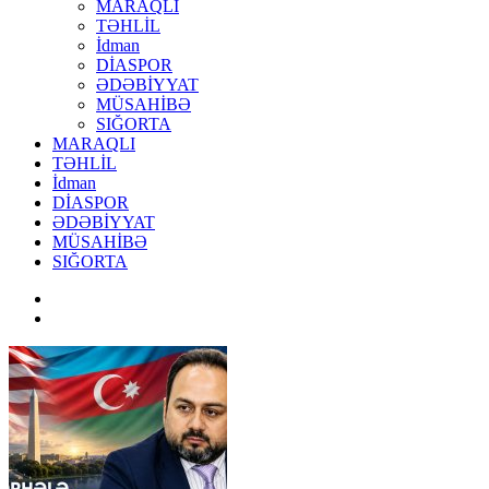
MARAQLI
TƏHLİL
İdman
DİASPOR
ƏDƏBİYYAT
MÜSAHİBƏ
SIĞORTA
MARAQLI
TƏHLİL
İdman
DİASPOR
ƏDƏBİYYAT
MÜSAHİBƏ
SIĞORTA