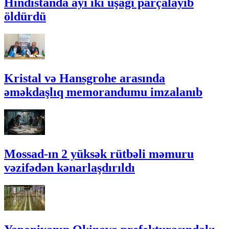
Hindistanda ayı iki uşağı parçalayıb
öldürdü
Kristal və Hansgrohe arasında
əməkdaşlıq memorandumu imzalanıb
Mossad-ın 2 yüksək rütbəli məmuru
vəzifədən kənarlaşdırıldı