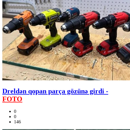
Dreldən qopan parça gözünə girdi -
FOTO
0
0
146