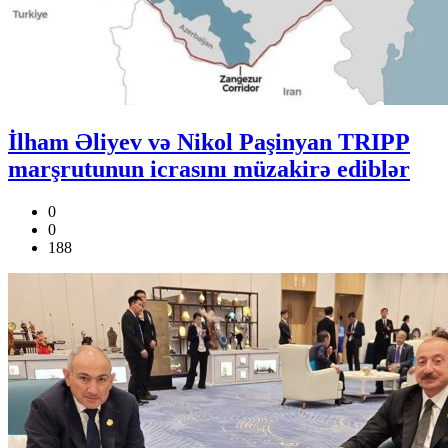
İlham Əliyev və Nikol Paşinyan TRIPP
marşrutunun icrasını müzakirə ediblər
0
0
188