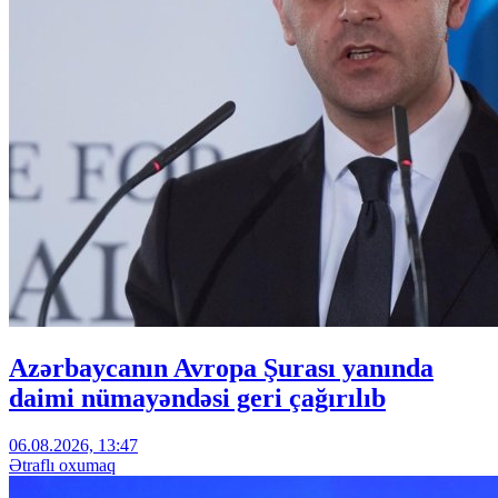
Azərbaycanın Avropa Şurası yanında
daimi nümayəndəsi geri çağırılıb
06.08.2026, 13:47
Ətraflı oxumaq