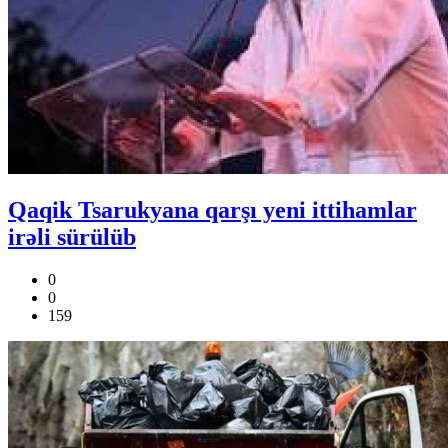
Qaqik Tsarukyana qarşı yeni ittihamlar
irəli sürülüb
0
0
159