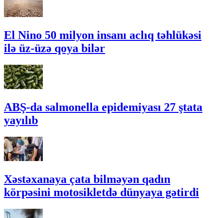
El Nino 50 milyon insanı aclıq təhlükəsi
ilə üz-üzə qoya bilər
ABŞ-da salmonella epidemiyası 27 ştata
yayılıb
Xəstəxanaya çata bilməyən qadın
körpəsini motosikletdə dünyaya gətirdi