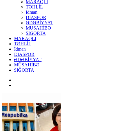
MARAQLI
TƏHLİL
İdman
DİASPOR
ƏDƏBİYYAT
MÜSAHİBƏ
SIĞORTA
MARAQLI
TƏHLİL
İdman
DİASPOR
ƏDƏBİYYAT
MÜSAHİBƏ
SIĞORTA