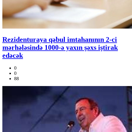
Rezidenturaya qəbul imtahanının 2-ci
mərhələsində 1000-ə yaxın şəxs iştirak
edəcək
0
0
88