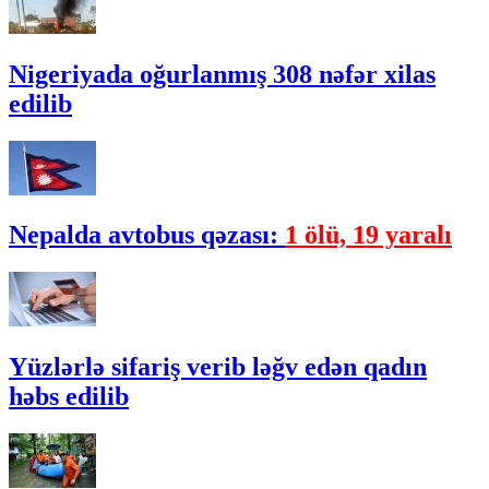
Nigeriyada oğurlanmış 308 nəfər xilas
edilib
Nepalda avtobus qəzası:
1 ölü, 19 yaralı
Yüzlərlə sifariş verib ləğv edən qadın
həbs edilib