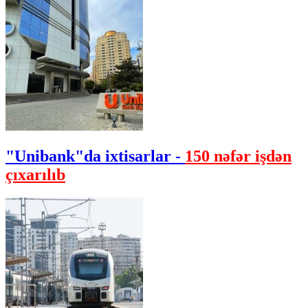
"Unibank"da ixtisarlar -
150 nəfər işdən
çıxarılıb