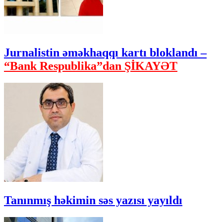
Jurnalistin əməkhaqqı kartı bloklandı –
“Bank Respublika”dan ŞİKAYƏT
Tanınmış həkimin səs yazısı yayıldı