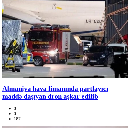
Almaniya hava limanında partlayıcı
maddə daşıyan dron aşkar edilib
0
0
187