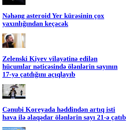
Nəhəng asteroid Yer kürəsinin çox
yaxınlığından keçəcək
Zelenski Kiyev vilayətinə edilən
hücumlar nəticəsində ölənlərin sayının
17-yə çatdığını açıqlayıb
Cənubi Koreyada həddindən artıq isti
hava ilə əlaqədar ölənlərin sayı 21-ə çatıb