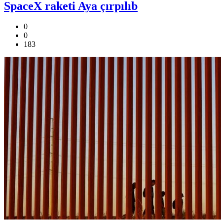
SpaceX raketi Aya çırpılıb
0
0
183