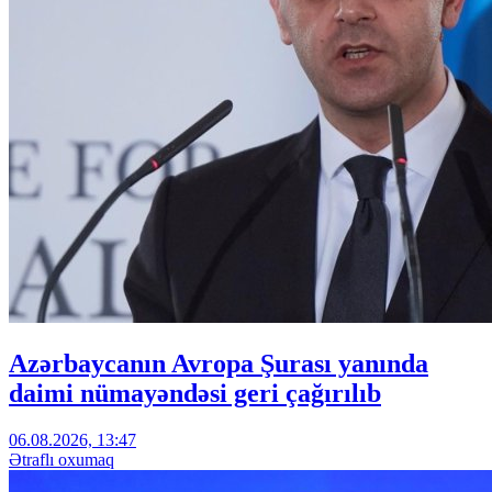
Azərbaycanın Avropa Şurası yanında
daimi nümayəndəsi geri çağırılıb
06.08.2026, 13:47
Ətraflı oxumaq