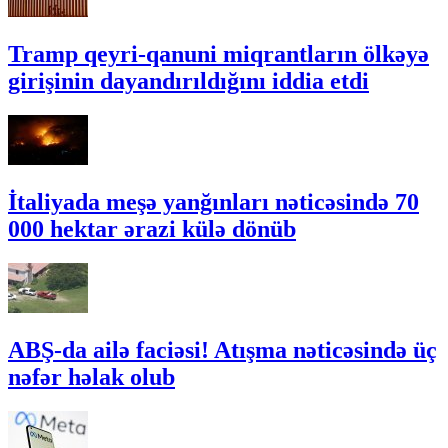
Tramp qeyri-qanuni miqrantların ölkəyə
girişinin dayandırıldığını iddia etdi
İtaliyada meşə yanğınları nəticəsində 70
000 hektar ərazi külə dönüb
ABŞ-da ailə faciəsi! Atışma nəticəsində üç
nəfər həlak olub