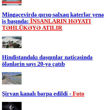
Mingəçevirdə qırıq-salxaq katerlər yenə
iş başında:
İNSANLARIN HƏYATI
TƏHLÜKƏYƏ ATILIR
Hindistandakı daşqınlar nəticəsində
ölənlərin sayı 20-yə çatıb
Şirvan kanalı bərpa edildi -
Foto