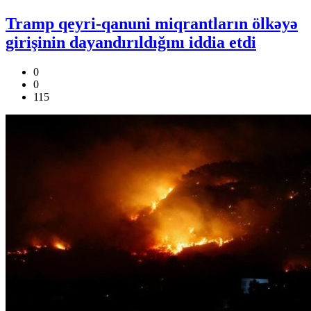
Tramp qeyri-qanuni miqrantların ölkəyə
girişinin dayandırıldığını iddia etdi
0
0
115