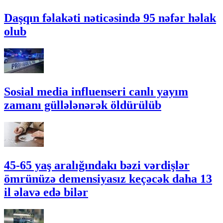
Daşqın fəlakəti nəticəsində 95 nəfər həlak
olub
Sosial media influenseri canlı yayım
zamanı güllələnərək öldürülüb
45-65 yaş aralığındakı bəzi vərdişlər
ömrünüzə demensiyasız keçəcək daha 13
il əlavə edə bilər