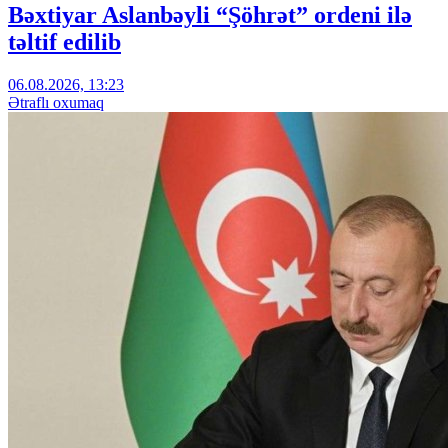
Bəxtiyar Aslanbəyli “Şöhrət” ordeni ilə
təltif edilib
06.08.2026, 13:23
Ətraflı oxumaq