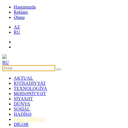
Haqqımızda
Reklam
Əlaqə
AZ
RU
RU
AKTUAL
İQTİSADİYYAT
TEXNOLOGİYA
MƏDƏNİYYƏT
SİYASƏT
DÜNYA
SOSİAL
HADİSƏ
PEŞƏ ETİKASI
DİGƏR