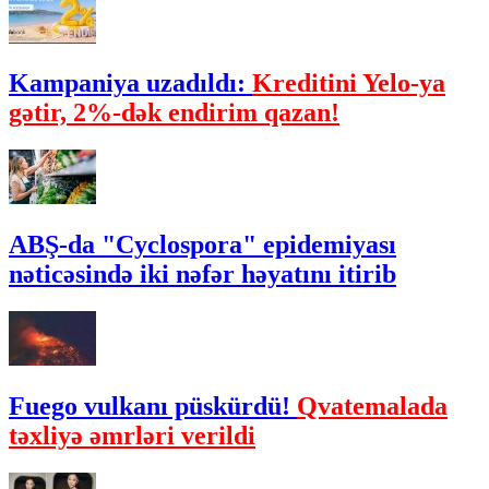
Kampaniya uzadıldı:
Kreditini Yelo-ya
gətir, 2%-dək endirim qazan!
ABŞ-da "Cyclospora" epidemiyası
nəticəsində iki nəfər həyatını itirib
Fuego vulkanı püskürdü!
Qvatemalada
təxliyə əmrləri verildi