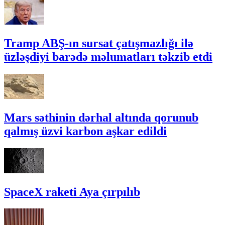
Tramp ABŞ-ın sursat çatışmazlığı ilə
üzləşdiyi barədə məlumatları təkzib etdi
Mars səthinin dərhal altında qorunub
qalmış üzvi karbon aşkar edildi
SpaceX raketi Aya çırpılıb