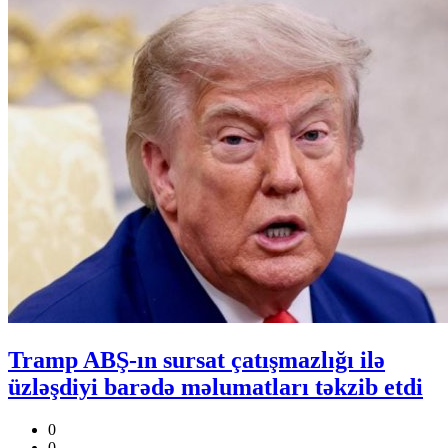
Tramp ABŞ-ın sursat çatışmazlığı ilə
üzləşdiyi barədə məlumatları təkzib etdi
0
0