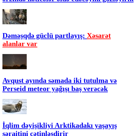
Dəməşqdə güclü partlayış:
Xəsarət
alanlar var
Avqust ayında səmada iki tutulma və
Perseid meteor yağışı baş verəcək
İqlim dəyişikliyi Arktikadakı yaşayış
şəraitini çətinləşdirir