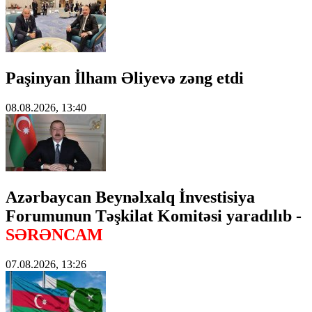
Paşinyan İlham Əliyevə zəng etdi
08.08.2026, 13:40
Azərbaycan Beynəlxalq İnvestisiya
Forumunun Təşkilat Komitəsi yaradılıb -
SƏRƏNCAM
07.08.2026, 13:26