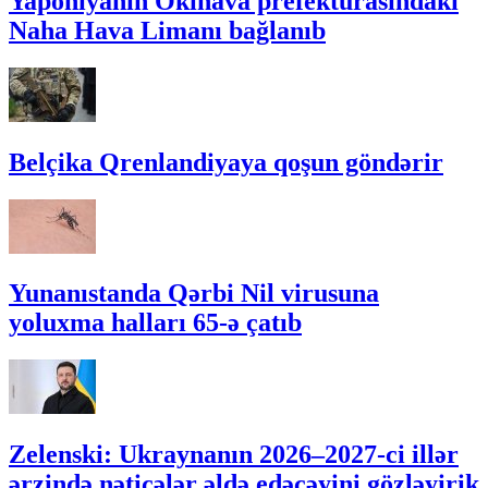
Yaponiyanın Okinava prefekturasındakı
Naha Hava Limanı bağlanıb
Belçika Qrenlandiyaya qoşun göndərir
Yunanıstanda Qərbi Nil virusuna
yoluxma halları 65-ə çatıb
Zelenski: Ukraynanın 2026–2027-ci illər
ərzində nəticələr əldə edəcəyini gözləyirik