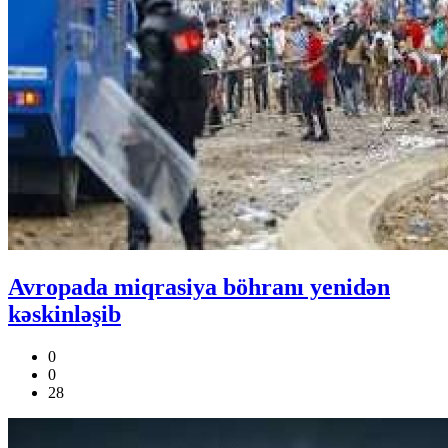
Avropada miqrasiya böhranı yenidən
kəskinləşib
0
0
28