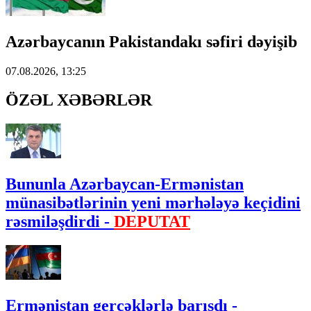
Azərbaycanın Pakistandakı səfiri dəyişib
07.08.2026, 13:25
ÖZƏL XƏBƏRLƏR
Bununla Azərbaycan-Ermənistan
münasibətlərinin yeni mərhələyə keçidini
rəsmiləşdirdi -
DEPUTAT
Ermənistan gerçəklərlə barışdı -