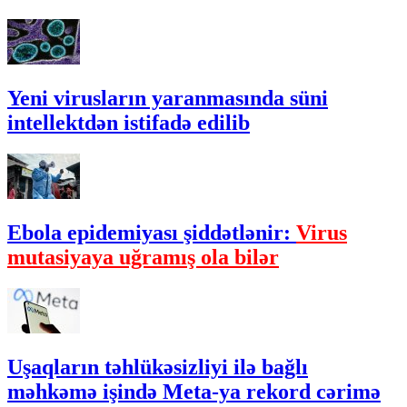
Yeni virusların yaranmasında süni
intellektdən istifadə edilib
Ebola epidemiyası şiddətlənir:
Virus
mutasiyaya uğramış ola bilər
Uşaqların təhlükəsizliyi ilə bağlı
məhkəmə işində Meta-ya rekord cərimə