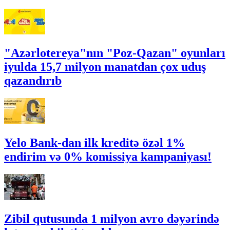
"Azərlotereya"nın "Poz-Qazan" oyunları
iyulda 15,7 milyon manatdan çox uduş
qazandırıb
Yelo Bank-dan ilk kreditə özəl 1%
endirim və 0% komissiya kampaniyası!
Zibil qutusunda 1 milyon avro dəyərində