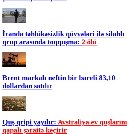
İranda təhlükəsizlik qüvvələri ilə silahlı
qrup arasında toqquşma:
2 ölü
Brent markalı neftin bir bareli 83,10
dollardan satılır
Quş qripi yayılır:
Avstraliya ev quşlarını
qapalı şəraitə keçirir