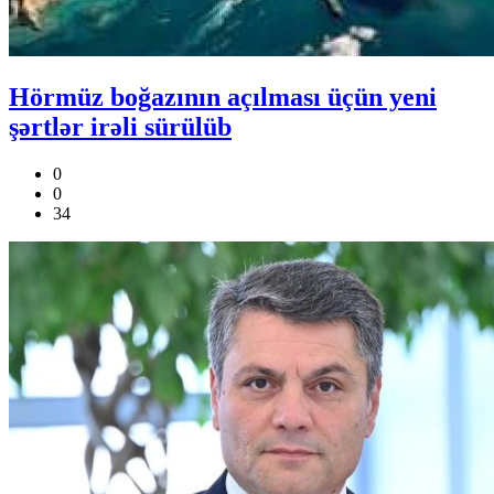
Hörmüz boğazının açılması üçün yeni
şərtlər irəli sürülüb
0
0
34