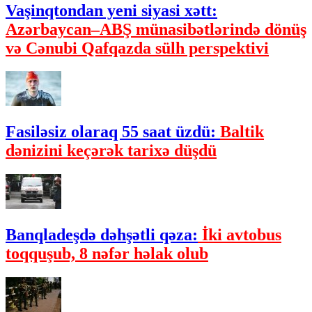
Vaşinqtondan yeni siyasi xətt:
Azərbaycan–ABŞ münasibətlərində dönüş
və Cənubi Qafqazda sülh perspektivi
Fasiləsiz olaraq 55 saat üzdü:
Baltik
dənizini keçərək tarixə düşdü
Banqladeşdə dəhşətli qəza:
İki avtobus
toqquşub, 8 nəfər həlak olub