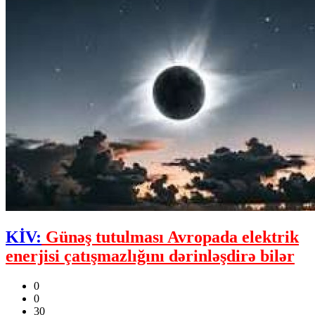
KİV:
Günəş tutulması Avropada elektrik
enerjisi çatışmazlığını dərinləşdirə bilər
0
0
30