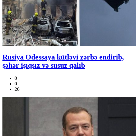
Rusiya Odessaya kütləvi zərbə endirib,
şəhər işıqsız və susuz qalıb
0
0
26