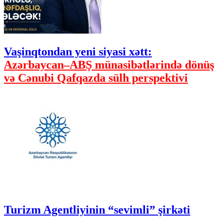
Vaşinqtondan yeni siyasi xətt:
Azərbaycan–ABŞ münasibətlərində dönüş
və Cənubi Qafqazda sülh perspektivi
Turizm Agentliyinin “sevimli” şirkəti