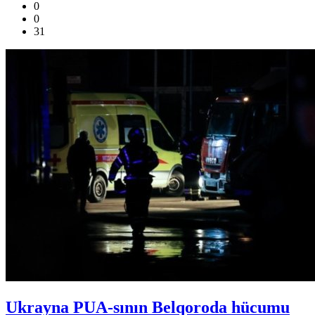
0
0
31
Ukrayna PUA-sının Belqoroda hücumu