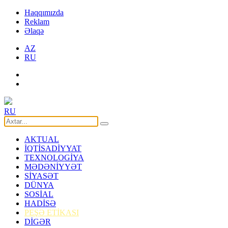
Haqqımızda
Reklam
Əlaqə
AZ
RU
RU
AKTUAL
İQTİSADİYYAT
TEXNOLOGİYA
MƏDƏNİYYƏT
SİYASƏT
DÜNYA
SOSİAL
HADİSƏ
PEŞƏ ETİKASI
DİGƏR