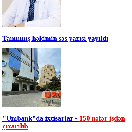
Tanınmış həkimin səs yazısı yayıldı
"Unibank"da ixtisarlar -
150 nəfər işdən
çıxarılıb