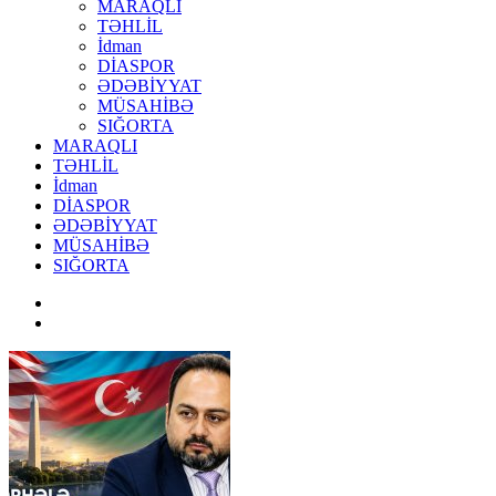
MARAQLI
TƏHLİL
İdman
DİASPOR
ƏDƏBİYYAT
MÜSAHİBƏ
SIĞORTA
MARAQLI
TƏHLİL
İdman
DİASPOR
ƏDƏBİYYAT
MÜSAHİBƏ
SIĞORTA