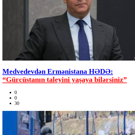
Medvedevdən Ermənistana HƏDƏ:
“Gürcüstanın taleyini yaşaya bilərsiniz”
0
0
30