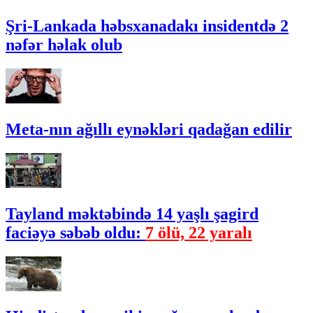
Şri-Lankada həbsxanadakı insidentdə 2
nəfər həlak olub
Meta-nın ağıllı eynəkləri qadağan edilir
Tayland məktəbində 14 yaşlı şagird
faciəyə səbəb oldu:
7 ölü, 22 yaralı