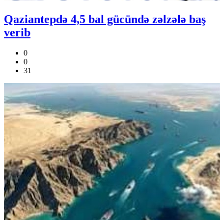
Qaziantepdə 4,5 bal gücündə zəlzələ baş
verib
0
0
31