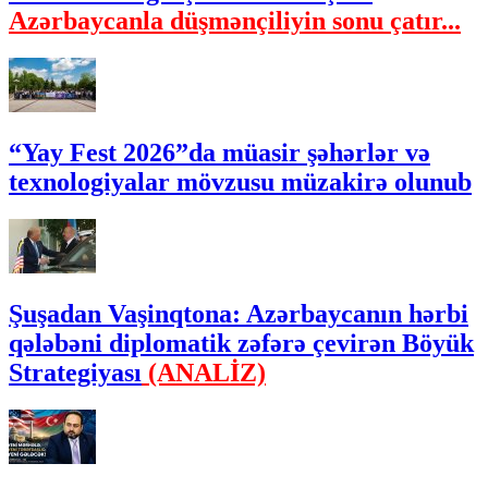
Azərbaycanla düşmənçiliyin sonu çatır...
“Yay Fest 2026”da müasir şəhərlər və
texnologiyalar mövzusu müzakirə olunub
Şuşadan Vaşinqtona: Azərbaycanın hərbi
qələbəni diplomatik zəfərə çevirən Böyük
Strategiyası
(ANALİZ)