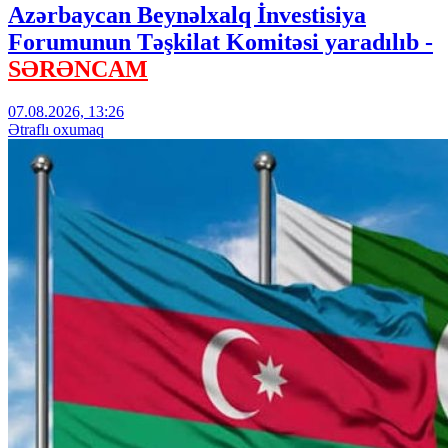
Azərbaycan Beynəlxalq İnvestisiya
Forumunun Təşkilat Komitəsi yaradılıb -
SƏRƏNCAM
07.08.2026, 13:26
Ətraflı oxumaq