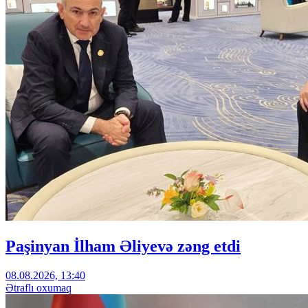
Paşinyan İlham Əliyevə zəng etdi
08.08.2026, 13:40
Ətraflı oxumaq