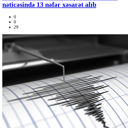
nəticəsində 13 nəfər xəsarət alıb
0
0
29