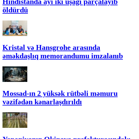
Hindistanda ayı iki uşağı parçalayıb
öldürdü
Kristal və Hansgrohe arasında
əməkdaşlıq memorandumu imzalanıb
Mossad-ın 2 yüksək rütbəli məmuru
vəzifədən kənarlaşdırıldı