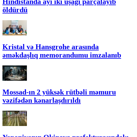
Hindistanda ayı iki uşağı parçalayıb
öldürdü
Kristal və Hansgrohe arasında
əməkdaşlıq memorandumu imzalanıb
Mossad-ın 2 yüksək rütbəli məmuru
vəzifədən kənarlaşdırıldı