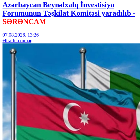
Azərbaycan Beynəlxalq İnvestisiya
Forumunun Təşkilat Komitəsi yaradılıb -
SƏRƏNCAM
07.08.2026, 13:26
Ətraflı oxumaq