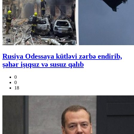
Rusiya Odessaya kütləvi zərbə endirib,
şəhər işıqsız və susuz qalıb
0
0
18