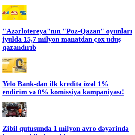
"Azərlotereya"nın "Poz-Qazan" oyunları
iyulda 15,7 milyon manatdan çox uduş
qazandırıb
Yelo Bank-dan ilk kreditə özəl 1%
endirim və 0% komissiya kampaniyası!
Zibil qutusunda 1 milyon avro dəyərində