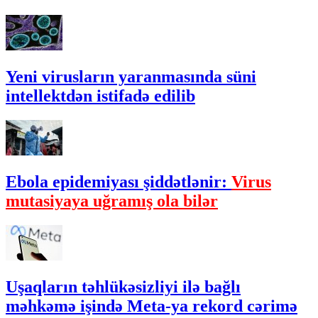
Yeni virusların yaranmasında süni
intellektdən istifadə edilib
Ebola epidemiyası şiddətlənir:
Virus
mutasiyaya uğramış ola bilər
Uşaqların təhlükəsizliyi ilə bağlı
məhkəmə işində Meta-ya rekord cərimə