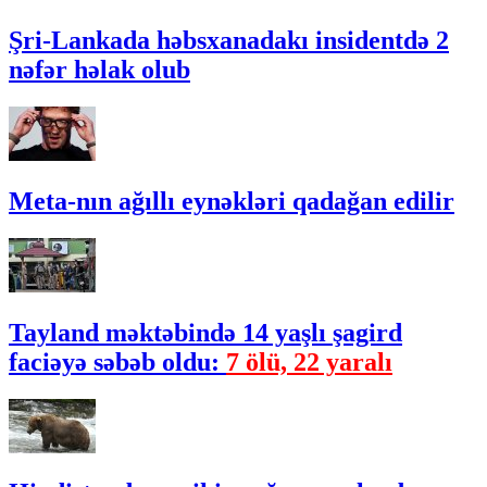
Şri-Lankada həbsxanadakı insidentdə 2
nəfər həlak olub
Meta-nın ağıllı eynəkləri qadağan edilir
Tayland məktəbində 14 yaşlı şagird
faciəyə səbəb oldu:
7 ölü, 22 yaralı