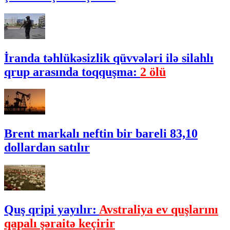
İranda təhlükəsizlik qüvvələri ilə silahlı
qrup arasında toqquşma:
2 ölü
Brent markalı neftin bir bareli 83,10
dollardan satılır
Quş qripi yayılır:
Avstraliya ev quşlarını
qapalı şəraitə keçirir