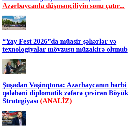
Azərbaycanla düşmənçiliyin sonu çatır...
“Yay Fest 2026”da müasir şəhərlər və
texnologiyalar mövzusu müzakirə olunub
Şuşadan Vaşinqtona: Azərbaycanın hərbi
qələbəni diplomatik zəfərə çevirən Böyük
Strategiyası
(ANALİZ)