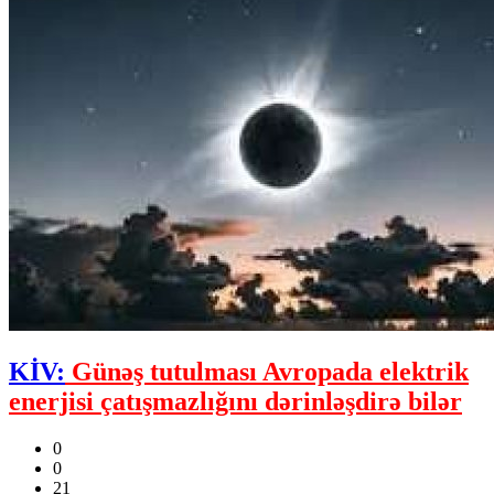
KİV:
Günəş tutulması Avropada elektrik
enerjisi çatışmazlığını dərinləşdirə bilər
0
0
21