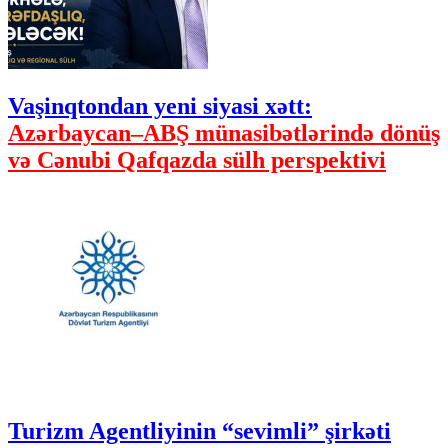
Vaşinqtondan yeni siyasi xətt:
Azərbaycan–ABŞ münasibətlərində dönüş
və Cənubi Qafqazda sülh perspektivi
Turizm Agentliyinin “sevimli” şirkəti