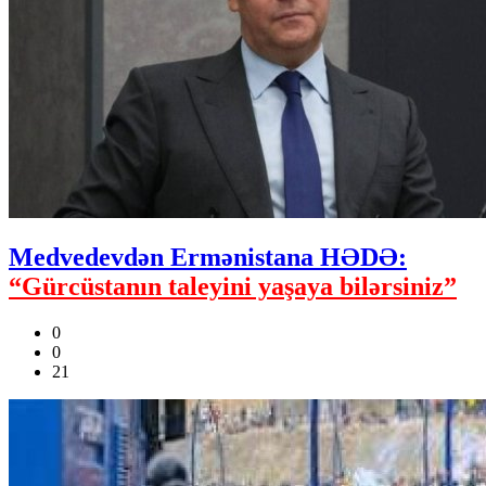
Medvedevdən Ermənistana HƏDƏ:
“Gürcüstanın taleyini yaşaya bilərsiniz”
0
0
21