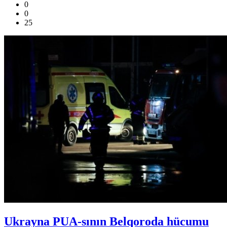
0
0
25
Ukrayna PUA-sının Belqoroda hücumu