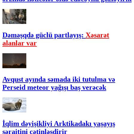
Dəməşqdə güclü partlayış:
Xəsarət
alanlar var
Avqust ayında səmada iki tutulma və
Perseid meteor yağışı baş verəcək
İqlim dəyişikliyi Arktikadakı yaşayış
şəraitini çətinləşdirir