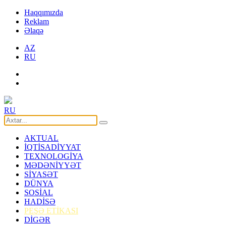
Haqqımızda
Reklam
Əlaqə
AZ
RU
RU
AKTUAL
İQTİSADİYYAT
TEXNOLOGİYA
MƏDƏNİYYƏT
SİYASƏT
DÜNYA
SOSİAL
HADİSƏ
PEŞƏ ETİKASI
DİGƏR