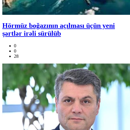
Hörmüz boğazının açılması üçün yeni
şərtlər irəli sürülüb
0
0
28