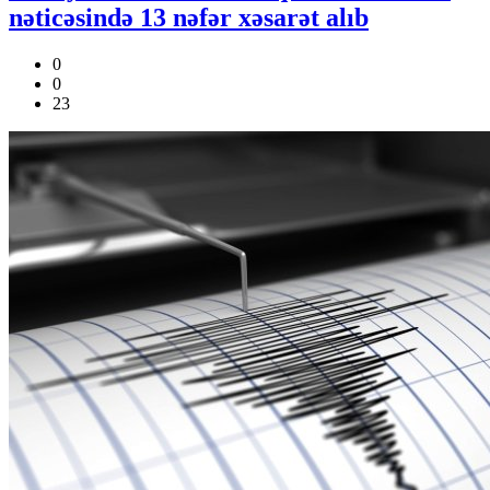
nəticəsində 13 nəfər xəsarət alıb
0
0
23