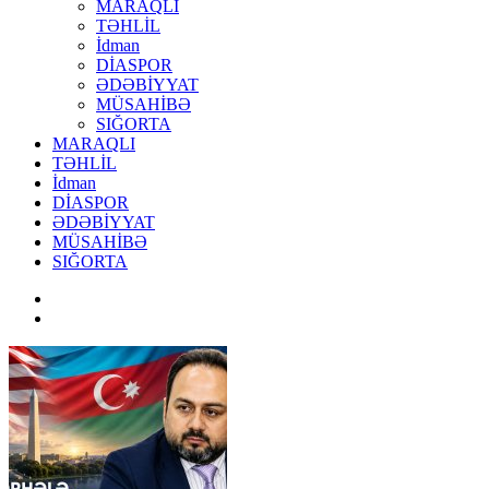
MARAQLI
TƏHLİL
İdman
DİASPOR
ƏDƏBİYYAT
MÜSAHİBƏ
SIĞORTA
MARAQLI
TƏHLİL
İdman
DİASPOR
ƏDƏBİYYAT
MÜSAHİBƏ
SIĞORTA