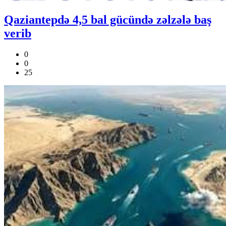
Qaziantepdə 4,5 bal gücündə zəlzələ baş
verib
0
0
25