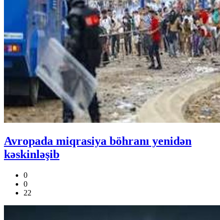
Avropada miqrasiya böhranı yenidən
kəskinləşib
0
0
22