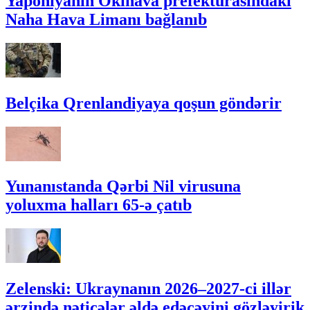
Yaponiyanın Okinava prefekturasındakı
Naha Hava Limanı bağlanıb
Belçika Qrenlandiyaya qoşun göndərir
Yunanıstanda Qərbi Nil virusuna
yoluxma halları 65-ə çatıb
Zelenski: Ukraynanın 2026–2027-ci illər
ərzində nəticələr əldə edəcəyini gözləyirik