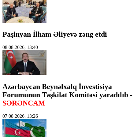
Paşinyan İlham Əliyevə zəng etdi
08.08.2026, 13:40
Azərbaycan Beynəlxalq İnvestisiya
Forumunun Təşkilat Komitəsi yaradılıb -
SƏRƏNCAM
07.08.2026, 13:26