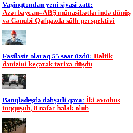
Vaşinqtondan yeni siyasi xətt:
Azərbaycan–ABŞ münasibətlərində dönüş
və Cənubi Qafqazda sülh perspektivi
Fasiləsiz olaraq 55 saat üzdü:
Baltik
dənizini keçərək tarixə düşdü
Banqladeşdə dəhşətli qəza:
İki avtobus
toqquşub, 8 nəfər həlak olub