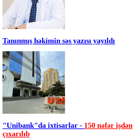
Tanınmış həkimin səs yazısı yayıldı
"Unibank"da ixtisarlar -
150 nəfər işdən
çıxarılıb