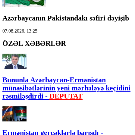
Azərbaycanın Pakistandakı səfiri dəyişib
07.08.2026, 13:25
ÖZƏL XƏBƏRLƏR
Bununla Azərbaycan-Ermənistan
münasibətlərinin yeni mərhələyə keçidini
rəsmiləşdirdi -
DEPUTAT
Ermənistan gerçəklərlə barışdı -